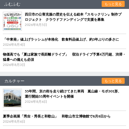
ふむふむ
もっと見る
四日市の公害克服の歴史を伝える絵本『スモックリン』制作プ
ロジェクト クラウドファンディングで支援を募集
2026年8月5日
「中東発」値上げラッシュが本格化 飲食料品値上げ、約3年ぶりの多さに
2026年8月4日
物価高でも「夏は家族で長距離ドライブ」 宿泊ドライブ予算4万円超、渋滞・
猛暑への備えも必須
2026年8月3日
カルチャー
もっと見る
55年間、京の街を走り続けてきた車両 嵐山線・モボ301形、
運行開始55周年イベントを開催
2026年8月6日
夏季企画展「秀吉・秀長と和歌山」 和歌山市立博物館で8月8日から
2026年8月6日