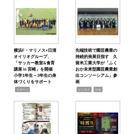
横浜F・マリノス×日清
先端技術で園芸農業の
オイリオグループ、
持続的発展目指す 久
「サッカー教室&食育
留米工業大学が「ふく
講座 in 宮崎」を開催
おか未来型園芸農業創
小学1年生～3年生の身
出コンソーシアム」参
体づくりをサポート
画
,
,
,
スポーツ
ビジネス
社会