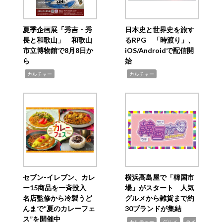
夏季企画展「秀吉・秀
日本史と世界史を旅す
長と和歌山」 和歌山
るRPG 「時渡り」、
市立博物館で8月8日か
iOS/Androidで配信開
ら
始
,
,
カルチャー
カルチャー
セブン‐イレブン、カレ
横浜高島屋で「韓国市
ー15商品を一斉投入
場」がスタート 人気
名店監修から冷製うど
グルメから雑貨まで約
んまで“夏のカレーフェ
30ブランドが集結
ス”を開催中
,
,
,
カルチャー
グルメ
ライ