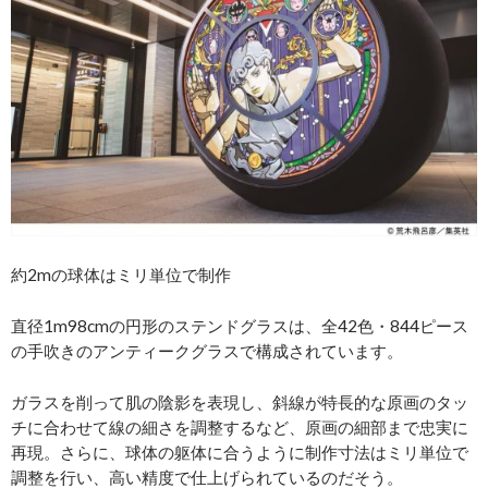
約2mの球体はミリ単位で制作
直径1m98cmの円形のステンドグラスは、全42色・844ピース
の手吹きのアンティークグラスで構成されています。
ガラスを削って肌の陰影を表現し、斜線が特長的な原画のタッ
チに合わせて線の細さを調整するなど、原画の細部まで忠実に
再現。さらに、球体の躯体に合うように制作寸法はミリ単位で
調整を行い、高い精度で仕上げられているのだそう。