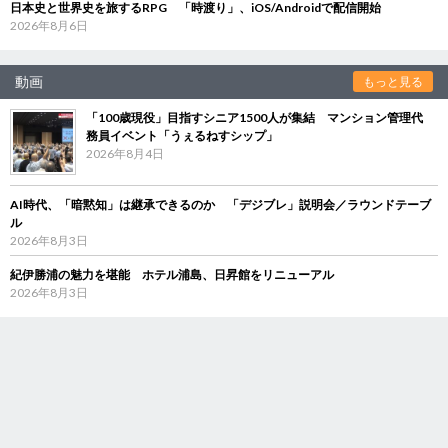
日本史と世界史を旅するRPG 「時渡り」、iOS/Androidで配信開始
2026年8月6日
動画
もっと見る
「100歳現役」目指すシニア1500人が集結 マンション管理代
務員イベント「うぇるねすシップ」
2026年8月4日
AI時代、「暗黙知」は継承できるのか 「デジブレ」説明会／ラウンドテーブ
ル
2026年8月3日
紀伊勝浦の魅力を堪能 ホテル浦島、日昇館をリニューアル
2026年8月3日