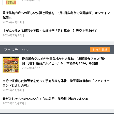
重症筋無力症への正しい知識と理解を 8月8日広島市で公開講座、オンライン
配信も
2026年7月31日
【がんを生きる緩和ケア医・大橋洋平「足し算命」】天空を見上げて
2026年7月28日
フェスティバル
もっと見る
絶品屋台グルメが全国各地から大集結 “庶民派食フェス”第4
回「川口×絶品グルメビール＆日本酒祭り2026」を開催
2026年4月15日
自分で収穫した秋野菜を使って芋煮作りを体験 埼玉県加須市の「ファミリー
ランドむさしの村」
2025年11月4日
春だけじゃもったいないさくらの名所、加治川で秋のマルシェ
2025年10月23日