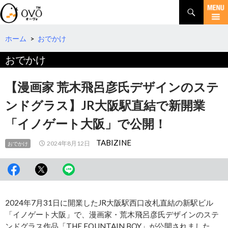
検
索
コ
ン
テ
ホーム
>
おでかけ
ン
おでかけ
ツ
へ
移
【漫画家 荒木飛呂彦氏デザインのステ
動
ンドグラス】JR大阪駅直結で新開業
「イノゲート大阪」で公開！
TABIZINE
2024年8月12日
おでかけ
2024年7月31日に開業したJR大阪駅西口改札直結の新駅ビル
「イノゲート大阪」で、漫画家・荒木飛呂彦氏デザインのステ
ンドグラス作品「THE FOUNTAIN BOY」が公開されました。