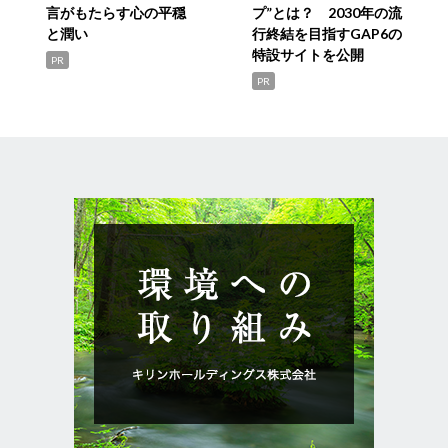
言がもたらす心の平穏
プ”とは？ 2030年の流
と潤い
行終結を目指すGAP6の
特設サイトを公開
PR
PR