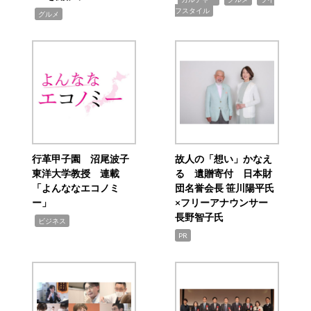
フスタイル
,
グルメ
行革甲子園 沼尾波子
故人の「想い」かなえ
東洋大学教授 連載
る 遺贈寄付 日本財
「よんななエコノミ
団名誉会長 笹川陽平氏
ー」
×フリーアナウンサー
長野智子氏
,
ビジネス
PR