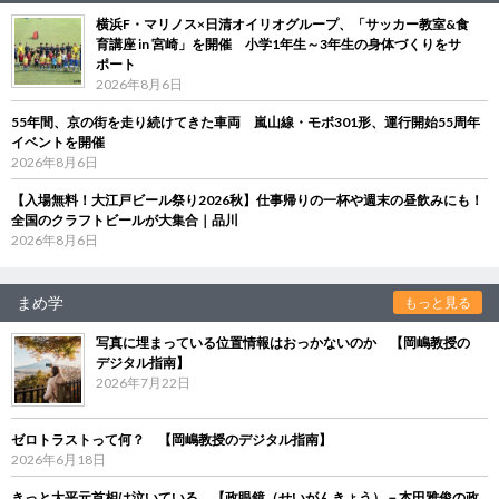
横浜F・マリノス×日清オイリオグループ、「サッカー教室&食
育講座 in 宮崎」を開催 小学1年生～3年生の身体づくりをサ
ポート
2026年8月6日
55年間、京の街を走り続けてきた車両 嵐山線・モボ301形、運行開始55周年
イベントを開催
2026年8月6日
【入場無料！大江戸ビール祭り2026秋】仕事帰りの一杯や週末の昼飲みにも！
全国のクラフトビールが大集合｜品川
2026年8月6日
まめ学
もっと見る
写真に埋まっている位置情報はおっかないのか 【岡嶋教授の
デジタル指南】
2026年7月22日
ゼロトラストって何？ 【岡嶋教授のデジタル指南】
2026年6月18日
きっと大平元首相は泣いている 【政眼鏡（せいがんきょう）－本田雅俊の政