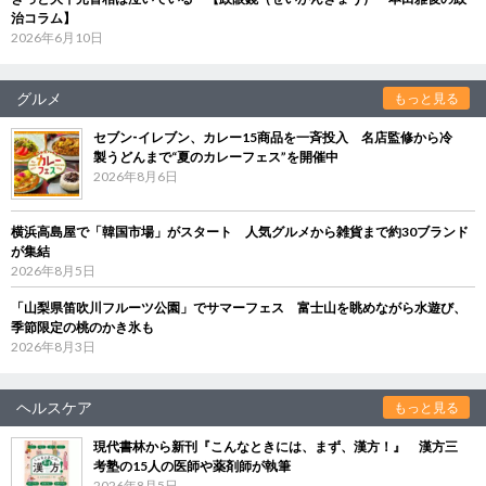
治コラム】
2026年6月10日
グルメ
もっと見る
セブン‐イレブン、カレー15商品を一斉投入 名店監修から冷
製うどんまで“夏のカレーフェス”を開催中
2026年8月6日
横浜高島屋で「韓国市場」がスタート 人気グルメから雑貨まで約30ブランド
が集結
2026年8月5日
「山梨県笛吹川フルーツ公園」でサマーフェス 富士山を眺めながら水遊び、
季節限定の桃のかき氷も
2026年8月3日
ヘルスケア
もっと見る
現代書林から新刊『こんなときには、まず、漢方！』 漢方三
考塾の15人の医師や薬剤師が執筆
2026年8月5日