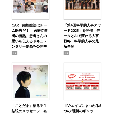
CAR T細胞療法はチー
「第4回科学的人事アワ
ム医療だ！ 医療従事
ード2025」を開催 デ
者の情熱、患者さんの
ータとAIで変わる人事
思いを伝えるドキュメ
戦略 科学的人事の最
ンタリー動画を公開中
新事例
PR
PR
「ことだま」宿る羽生
HIV/エイズにまつわる6
結弦のメッセージ 名
つの“理解のギャッ