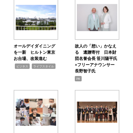
オールデイダイニング
故人の「想い」かなえ
を一新 ヒルトン東京
る 遺贈寄付 日本財
お台場、改装進む
団名誉会長 笹川陽平氏
×フリーアナウンサー
,
,
ビジネス
ライフスタイル
長野智子氏
PR