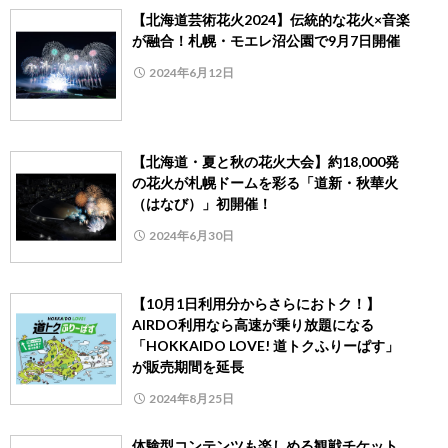
【北海道芸術花火2024】伝統的な花火×音楽
が融合！札幌・モエレ沼公園で9月7日開催
2024年6月12日
【北海道・夏と秋の花火大会】約18,000発
の花火が札幌ドームを彩る「道新・秋華火
（はなび）」初開催！
2024年6月30日
【10月1日利用分からさらにおトク！】
AIRDO利用なら高速が乗り放題になる
「HOKKAIDO LOVE! 道トクふりーぱす」
が販売期間を延長
2024年8月25日
体験型コンテンツも楽しめる観戦チケット