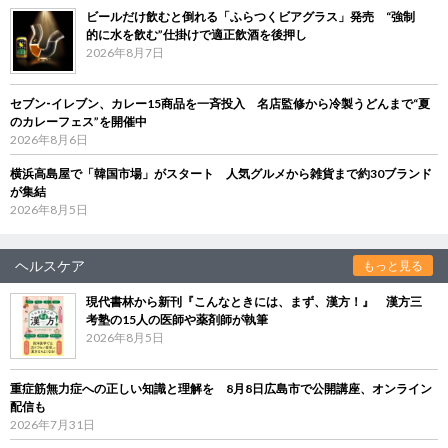
ビールだけ飲むと倒れる「ふらつくビアグラス」発売 “強制
的に水を飲む”仕掛けで適正飲酒を後押し
2026年8月7日
セブン‐イレブン、カレー15商品を一斉投入 名店監修から冷製うどんまで“夏
のカレーフェス”を開催中
2026年8月6日
横浜高島屋で「韓国市場」がスタート 人気グルメから雑貨まで約30ブランド
が集結
2026年8月5日
ヘルスケア
もっと見る
現代書林から新刊『こんなときには、まず、漢方！』 漢方三
考塾の15人の医師や薬剤師が執筆
2026年8月5日
重症筋無力症への正しい知識と理解を 8月8日広島市で公開講座、オンライン
配信も
2026年7月31日