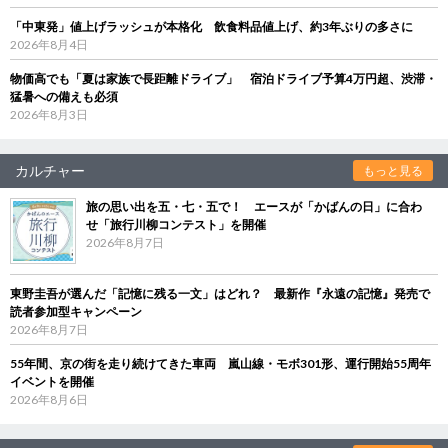
「中東発」値上げラッシュが本格化 飲食料品値上げ、約3年ぶりの多さに
2026年8月4日
物価高でも「夏は家族で長距離ドライブ」 宿泊ドライブ予算4万円超、渋滞・
猛暑への備えも必須
2026年8月3日
カルチャー
もっと見る
旅の思い出を五・七・五で！ エースが「かばんの日」に合わ
せ「旅行川柳コンテスト」を開催
2026年8月7日
東野圭吾が選んだ「記憶に残る一文」はどれ？ 最新作『永遠の記憶』発売で
読者参加型キャンペーン
2026年8月7日
55年間、京の街を走り続けてきた車両 嵐山線・モボ301形、運行開始55周年
イベントを開催
2026年8月6日