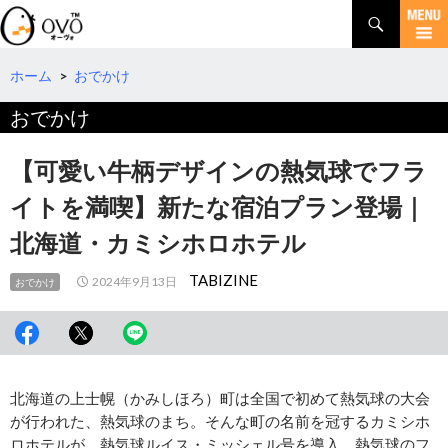
検
索
コ
ン
テ
ホーム
>
おでかけ
ン
おでかけ
ツ
へ
移
【可愛い牛柄デザインの熱気球でフラ
動
イトを満喫】新たな宿泊プラン登場｜
北海道・カミシホロホテル
TABIZINE
2024年9月13日
おでかけ
北海道の上士幌（かみしほろ）町は全国で初めて熱気球の大会
が行われた、熱気球のまち。そんな町の名前を冠するカミシホ
ロホテルが、熱気球ルイス・ミッシェル号を導入、熱気球のフ