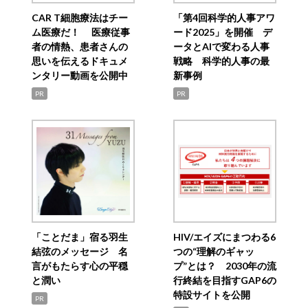
CAR T細胞療法はチー
「第4回科学的人事アワ
ム医療だ！ 医療従事
ード2025」を開催 デ
者の情熱、患者さんの
ータとAIで変わる人事
思いを伝えるドキュメ
戦略 科学的人事の最
ンタリー動画を公開中
新事例
PR
PR
「ことだま」宿る羽生
HIV/エイズにまつわる6
結弦のメッセージ 名
つの“理解のギャッ
言がもたらす心の平穏
プ”とは？ 2030年の流
と潤い
行終結を目指すGAP6の
特設サイトを公開
PR