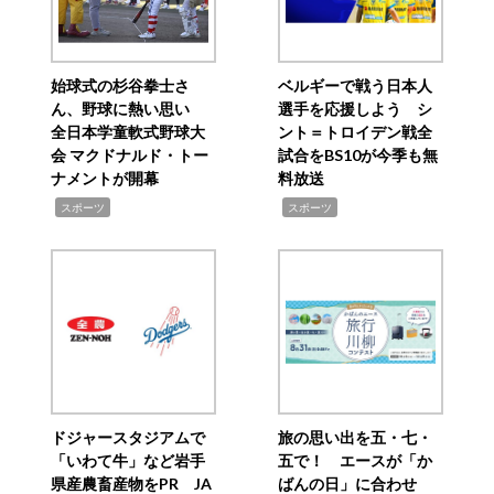
始球式の杉谷拳士さ
ベルギーで戦う日本人
ん、野球に熱い思い
選手を応援しよう シ
全日本学童軟式野球大
ント＝トロイデン戦全
会 マクドナルド・トー
試合をBS10が今季も無
ナメントが開幕
料放送
,
,
スポーツ
スポーツ
ドジャースタジアムで
旅の思い出を五・七・
「いわて牛」など岩手
五で！ エースが「か
県産農畜産物をPR JA
ばんの日」に合わせ