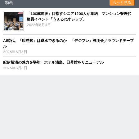
動画
もっと見る
「100歳現役」目指すシニア1500人が集結 マンション管理代
務員イベント「うぇるねすシップ」
2026年8月4日
AI時代、「暗黙知」は継承できるのか 「デジブレ」説明会／ラウンドテーブ
ル
2026年8月3日
紀伊勝浦の魅力を堪能 ホテル浦島、日昇館をリニューアル
2026年8月3日