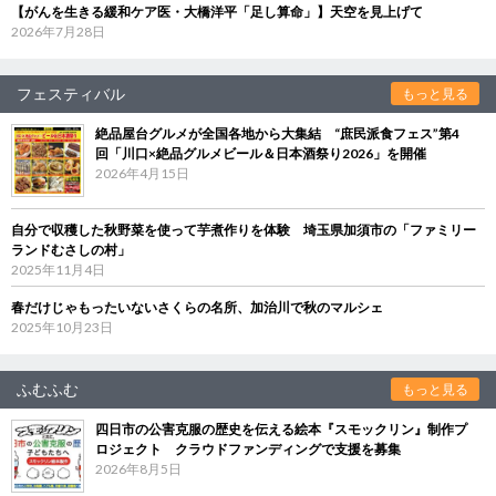
【がんを生きる緩和ケア医・大橋洋平「足し算命」】天空を見上げて
2026年7月28日
フェスティバル
もっと見る
絶品屋台グルメが全国各地から大集結 “庶民派食フェス”第4
回「川口×絶品グルメビール＆日本酒祭り2026」を開催
2026年4月15日
自分で収穫した秋野菜を使って芋煮作りを体験 埼玉県加須市の「ファミリー
ランドむさしの村」
2025年11月4日
春だけじゃもったいないさくらの名所、加治川で秋のマルシェ
2025年10月23日
ふむふむ
もっと見る
四日市の公害克服の歴史を伝える絵本『スモックリン』制作プ
ロジェクト クラウドファンディングで支援を募集
2026年8月5日