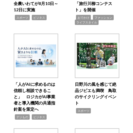
全農いわてが8月10日～
「旅行川柳コンテス
12日に実施
ト」を開催
,
,
,
,
,
スポーツ
ビジネス
おでかけ
ファッション
ライフスタイル
「人がAIに求めるのは
日野川の風を感じて絶
信頼し相談できるこ
品ジビエも満喫 鳥取
と」 ロジカがAI事業
のサイクリングイベン
者と導入機関の共通指
ト
針案を策定へ
,
スポーツ
,
,
デジもの
ビジネス