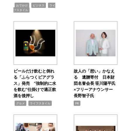
,
,
,
おでかけ
ビジネス
ライ
フスタイル
ビールだけ飲むと倒れ
故人の「想い」かなえ
る「ふらつくビアグラ
る 遺贈寄付 日本財
ス」発売 “強制的に水
団名誉会長 笹川陽平氏
を飲む”仕掛けで適正飲
×フリーアナウンサー
酒を後押し
長野智子氏
,
,
グルメ
ライフスタイル
PR