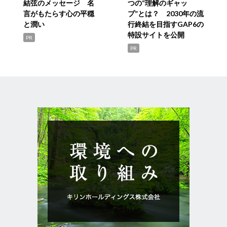
結弦のメッセージ 名
つの“理解のギャッ
言がもたらす心の平穏
プ”とは？ 2030年の流
と潤い
行終結を目指すGAP6の
特設サイトを公開
PR
PR