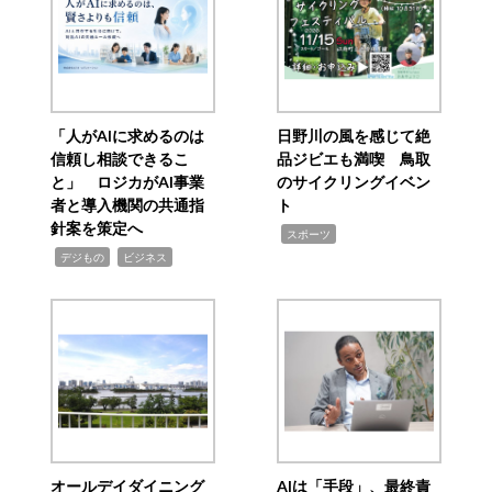
「人がAIに求めるのは
日野川の風を感じて絶
信頼し相談できるこ
品ジビエも満喫 鳥取
と」 ロジカがAI事業
のサイクリングイベン
者と導入機関の共通指
ト
針案を策定へ
,
スポーツ
,
,
デジもの
ビジネス
オールデイダイニング
AIは「手段」、最終責