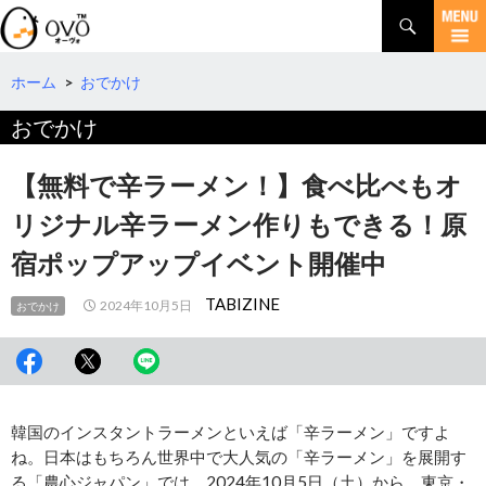
検
索
コ
ン
テ
ホーム
>
おでかけ
ン
おでかけ
ツ
へ
移
【無料で辛ラーメン！】食べ比べもオ
動
リジナル辛ラーメン作りもできる！原
宿ポップアップイベント開催中
TABIZINE
2024年10月5日
おでかけ
韓国のインスタントラーメンといえば「辛ラーメン」ですよ
ね。日本はもちろん世界中で大人気の「辛ラーメン」を展開す
る「農心ジャパン」では、2024年10月5日（土）から、東京・