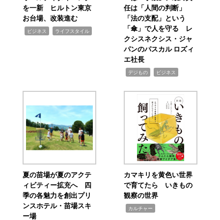
を一新 ヒルトン東京
任は「人間の判断」
お台場、改装進む
「法の支配」という
「傘」で人を守る レ
,
,
ビジネス
ライフスタイル
クシスネクシス・ジャ
パンのパスカル ロズィ
エ社長
,
,
デジもの
ビジネス
夏の苗場が夏のアクテ
カマキリを黄色い世界
ィビティー拡充へ 四
で育てたら いきもの
季の各魅力を創出プリ
観察の世界
ンスホテル・苗場スキ
,
カルチャー
ー場