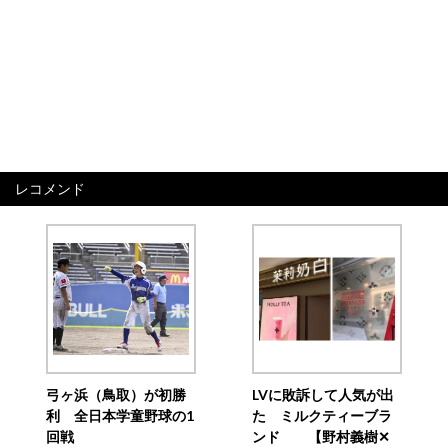
レコメンド
弓ヶ浜（鳥取）が初勝
LVに敗訴して人気が出
利 全日本学童野球の1
た ミルクティーブラ
回戦
ンド 【野村義樹✕