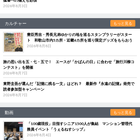
猛暑への備えも必須
2026年8月3日
カルチャー
もっと見る
豊臣秀吉・秀長兄弟ゆかりの地を巡るスタンプラリーがスター
ト 和歌山市内5カ所・近畿6カ所を巡り限定グッズをもらおう
2026年8月8日
旅の思い出を五・七・五で！ エースが「かばんの日」に合わせ「旅行川柳コ
ンテスト」を開催
2026年8月7日
東野圭吾が選んだ「記憶に残る一文」はどれ？ 最新作『永遠の記憶』発売で
読者参加型キャンペーン
2026年8月7日
動画
もっと見る
「100歳現役」目指すシニア1500人が集結 マンション管理代
務員イベント「うぇるねすシップ」
2026年8月4日