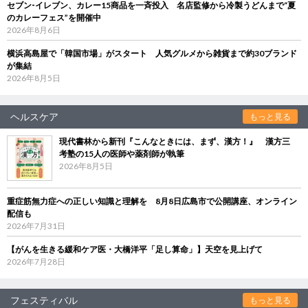
セブン‐イレブン、カレー15商品を一斉投入 名店監修から冷製うどんまで“夏
のカレーフェス”を開催中
2026年8月6日
横浜高島屋で「韓国市場」がスタート 人気グルメから雑貨まで約30ブランド
が集結
2026年8月5日
ヘルスケア
もっと見る
現代書林から新刊『こんなときには、まず、漢方！』 漢方三
考塾の15人の医師や薬剤師が執筆
2026年8月5日
重症筋無力症への正しい知識と理解を 8月8日広島市で公開講座、オンライン
配信も
2026年7月31日
【がんを生きる緩和ケア医・大橋洋平「足し算命」】天空を見上げて
2026年7月28日
フェスティバル
もっと見る