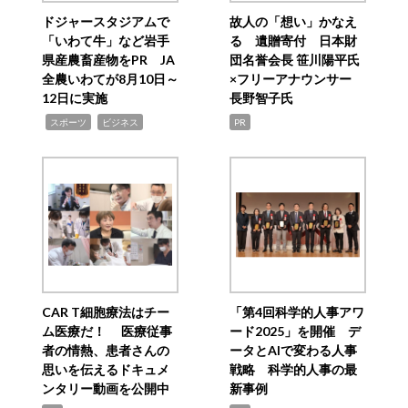
ドジャースタジアムで
故人の「想い」かなえ
「いわて牛」など岩手
る 遺贈寄付 日本財
県産農畜産物をPR JA
団名誉会長 笹川陽平氏
全農いわてが8月10日～
×フリーアナウンサー
12日に実施
長野智子氏
,
,
スポーツ
ビジネス
PR
CAR T細胞療法はチー
「第4回科学的人事アワ
ム医療だ！ 医療従事
ード2025」を開催 デ
者の情熱、患者さんの
ータとAIで変わる人事
思いを伝えるドキュメ
戦略 科学的人事の最
ンタリー動画を公開中
新事例