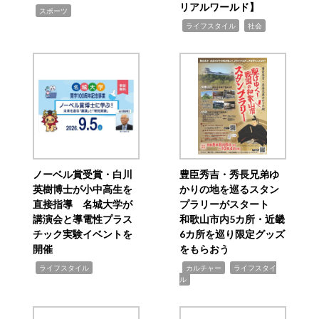
リアルワールド】
,
スポーツ
,
,
ライフスタイル
社会
ノーベル賞受賞・白川
豊臣秀吉・秀長兄弟ゆ
英樹博士が小中高生を
かりの地を巡るスタン
直接指導 名城大学が
プラリーがスタート
講演会と導電性プラス
和歌山市内5カ所・近畿
チック実験イベントを
6カ所を巡り限定グッズ
開催
をもらおう
,
,
,
ライフスタイル
カルチャー
ライフスタイ
ル