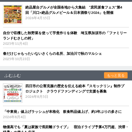
絶品屋台グルメが全国各地から大集結 “庶民派食フェス”第4
回「川口×絶品グルメビール＆日本酒祭り2026」を開催
2026年4月15日
自分で収穫した秋野菜を使って芋煮作りを体験 埼玉県加須市の「ファミリー
ランドむさしの村」
2025年11月4日
春だけじゃもったいないさくらの名所、加治川で秋のマルシェ
2025年10月23日
ふむふむ
もっと見る
四日市の公害克服の歴史を伝える絵本『スモックリン』制作プ
ロジェクト クラウドファンディングで支援を募集
2026年8月5日
「中東発」値上げラッシュが本格化 飲食料品値上げ、約3年ぶりの多さに
2026年8月4日
物価高でも「夏は家族で長距離ドライブ」 宿泊ドライブ予算4万円超、渋滞・