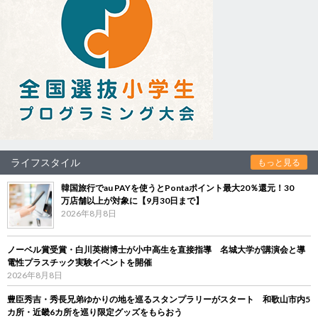
ライフスタイル
もっと見る
韓国旅行でau PAYを使うとPontaポイント最大20％還元！30
万店舗以上が対象に【9月30日まで】
2026年8月8日
ノーベル賞受賞・白川英樹博士が小中高生を直接指導 名城大学が講演会と導
電性プラスチック実験イベントを開催
2026年8月8日
豊臣秀吉・秀長兄弟ゆかりの地を巡るスタンプラリーがスタート 和歌山市内5
カ所・近畿6カ所を巡り限定グッズをもらおう