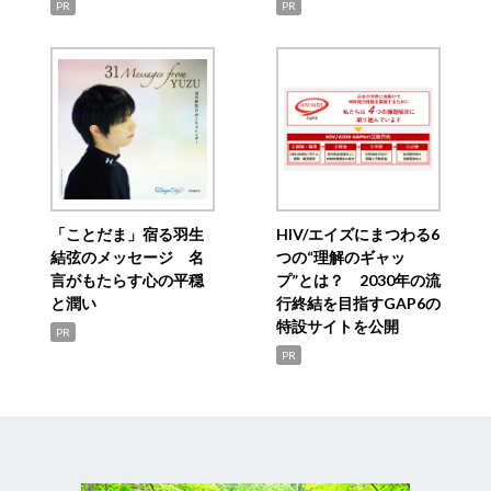
PR
PR
「ことだま」宿る羽生
HIV/エイズにまつわる6
結弦のメッセージ 名
つの“理解のギャッ
言がもたらす心の平穏
プ”とは？ 2030年の流
と潤い
行終結を目指すGAP6の
特設サイトを公開
PR
PR