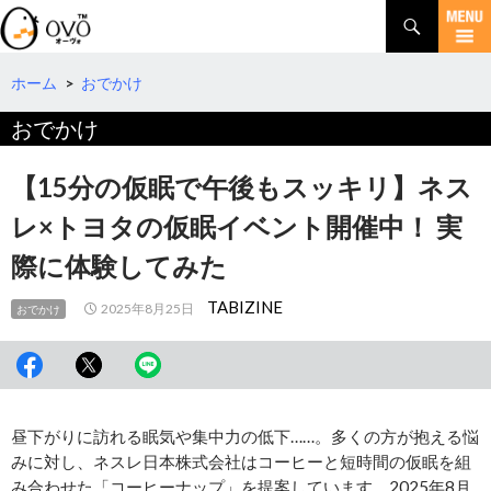
検
索
コ
ン
テ
ホーム
>
おでかけ
ン
おでかけ
ツ
へ
移
【15分の仮眠で午後もスッキリ】ネス
動
レ×トヨタの仮眠イベント開催中！ 実
際に体験してみた
TABIZINE
2025年8月25日
おでかけ
昼下がりに訪れる眠気や集中力の低下……。多くの方が抱える悩
みに対し、ネスレ日本株式会社はコーヒーと短時間の仮眠を組
み合わせた「コーヒーナップ」を提案しています。2025年8月