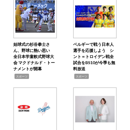
始球式の杉谷拳士さ
ベルギーで戦う日本人
ん、野球に熱い思い
選手を応援しよう シ
全日本学童軟式野球大
ント＝トロイデン戦全
会 マクドナルド・トー
試合をBS10が今季も無
ナメントが開幕
料放送
,
,
スポーツ
スポーツ