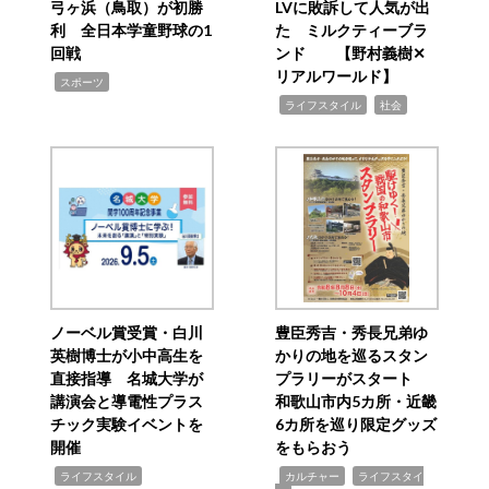
弓ヶ浜（鳥取）が初勝
LVに敗訴して人気が出
利 全日本学童野球の1
た ミルクティーブラ
回戦
ンド 【野村義樹✕
リアルワールド】
,
スポーツ
,
,
ライフスタイル
社会
ノーベル賞受賞・白川
豊臣秀吉・秀長兄弟ゆ
英樹博士が小中高生を
かりの地を巡るスタン
直接指導 名城大学が
プラリーがスタート
講演会と導電性プラス
和歌山市内5カ所・近畿
チック実験イベントを
6カ所を巡り限定グッズ
開催
をもらおう
,
,
,
ライフスタイル
カルチャー
ライフスタイ