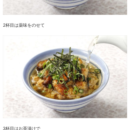
2杯目は薬味をのせて
3杯目はお茶漬けで