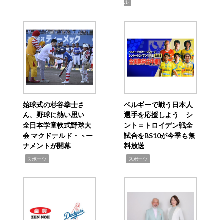
ル
始球式の杉谷拳士さ
ベルギーで戦う日本人
ん、野球に熱い思い
選手を応援しよう シ
全日本学童軟式野球大
ント＝トロイデン戦全
会 マクドナルド・トー
試合をBS10が今季も無
ナメントが開幕
料放送
,
,
スポーツ
スポーツ