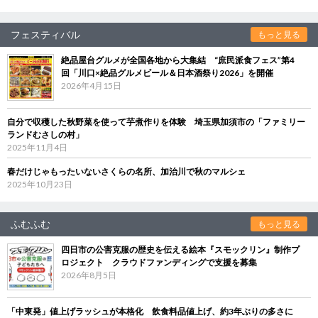
フェスティバル
もっと見る
絶品屋台グルメが全国各地から大集結 “庶民派食フェス”第4
回「川口×絶品グルメビール＆日本酒祭り2026」を開催
2026年4月15日
自分で収穫した秋野菜を使って芋煮作りを体験 埼玉県加須市の「ファミリー
ランドむさしの村」
2025年11月4日
春だけじゃもったいないさくらの名所、加治川で秋のマルシェ
2025年10月23日
ふむふむ
もっと見る
四日市の公害克服の歴史を伝える絵本『スモックリン』制作プ
ロジェクト クラウドファンディングで支援を募集
2026年8月5日
「中東発」値上げラッシュが本格化 飲食料品値上げ、約3年ぶりの多さに