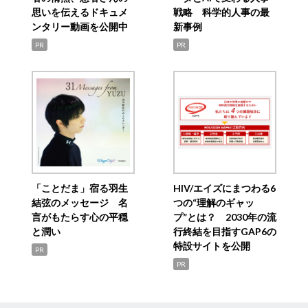
思いを伝えるドキュメ
戦略 科学的人事の最
ンタリー動画を公開中
新事例
PR
PR
「ことだま」宿る羽生
HIV/エイズにまつわる6
結弦のメッセージ 名
つの“理解のギャッ
言がもたらす心の平穏
プ”とは？ 2030年の流
と潤い
行終結を目指すGAP6の
特設サイトを公開
PR
PR