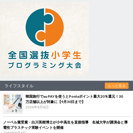
ライフスタイル
もっと見る
韓国旅行でau PAYを使うとPontaポイント最大20％還元！30
万店舗以上が対象に【9月30日まで】
2026年8月8日
ノーベル賞受賞・白川英樹博士が小中高生を直接指導 名城大学が講演会と導
電性プラスチック実験イベントを開催
2026年8月8日