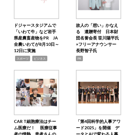
ドジャースタジアムで
故人の「想い」かなえ
「いわて牛」など岩手
る 遺贈寄付 日本財
県産農畜産物をPR JA
団名誉会長 笹川陽平氏
全農いわてが8月10日～
×フリーアナウンサー
12日に実施
長野智子氏
,
,
スポーツ
ビジネス
PR
CAR T細胞療法はチー
「第4回科学的人事アワ
ム医療だ！ 医療従事
ード2025」を開催 デ
者の情熱、患者さんの
ータとAIで変わる人事