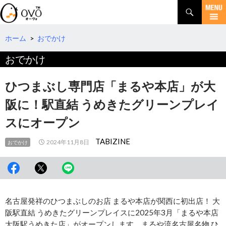
検
索
コ
ン
テ
ホーム
>
おでかけ
ン
おでかけ
ツ
へ
移
ひつまぶし専門店「まるや本店」が大
動
阪に！駅直結 うめきたグリーンプレイ
スにオープン
TABIZINE
2024年11月8日
おでかけ
名古屋発祥のひつまぶしのお店 まるや本店が関西に初出店！ 大
阪駅直結 うめきたグリーンプレイスに2025年3月「まるや本店
大阪駅うめきた店」がオープンします。まるや流名古屋名物 ひ