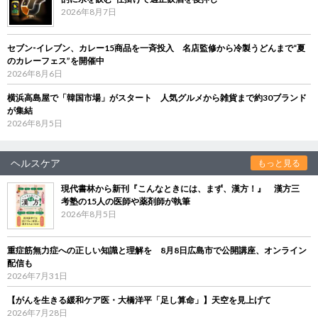
2026年8月7日
セブン‐イレブン、カレー15商品を一斉投入 名店監修から冷製うどんまで“夏
のカレーフェス”を開催中
2026年8月6日
横浜高島屋で「韓国市場」がスタート 人気グルメから雑貨まで約30ブランド
が集結
2026年8月5日
ヘルスケア
もっと見る
現代書林から新刊『こんなときには、まず、漢方！』 漢方三
考塾の15人の医師や薬剤師が執筆
2026年8月5日
重症筋無力症への正しい知識と理解を 8月8日広島市で公開講座、オンライン
配信も
2026年7月31日
【がんを生きる緩和ケア医・大橋洋平「足し算命」】天空を見上げて
2026年7月28日