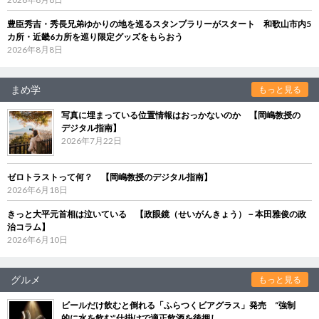
豊臣秀吉・秀長兄弟ゆかりの地を巡るスタンプラリーがスタート 和歌山市内5
カ所・近畿6カ所を巡り限定グッズをもらおう
2026年8月8日
まめ学
もっと見る
写真に埋まっている位置情報はおっかないのか 【岡嶋教授の
デジタル指南】
2026年7月22日
ゼロトラストって何？ 【岡嶋教授のデジタル指南】
2026年6月18日
きっと大平元首相は泣いている 【政眼鏡（せいがんきょう）－本田雅俊の政
治コラム】
2026年6月10日
グルメ
もっと見る
ビールだけ飲むと倒れる「ふらつくビアグラス」発売 “強制
的に水を飲む”仕掛けで適正飲酒を後押し