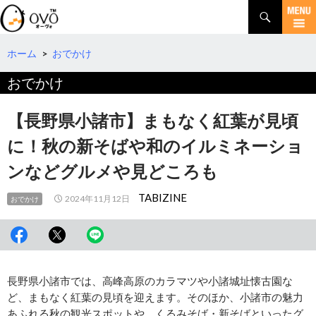
検
索
コ
ン
テ
ホーム
>
おでかけ
ン
おでかけ
ツ
へ
移
【長野県小諸市】まもなく紅葉が見頃
動
に！秋の新そばや和のイルミネーショ
ンなどグルメや見どころも
TABIZINE
2024年11月12日
おでかけ
長野県小諸市では、高峰高原のカラマツや小諸城址懐古園な
ど、まもなく紅葉の見頃を迎えます。そのほか、小諸市の魅力
あふれる秋の観光スポットや、くるみそば・新そばといったグ