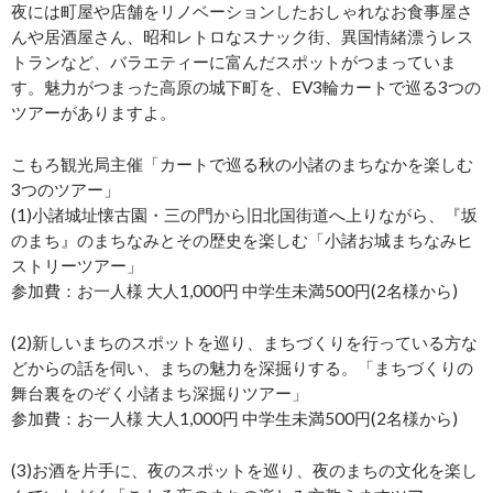
夜には町屋や店舗をリノベーションしたおしゃれなお食事屋さ
んや居酒屋さん、昭和レトロなスナック街、異国情緒漂うレス
トランなど、バラエティーに富んだスポットがつまっていま
す。魅力がつまった高原の城下町を、EV3輪カートで巡る3つの
ツアーがありますよ。
こもろ観光局主催「カートで巡る秋の小諸のまちなかを楽しむ
3つのツアー」
(1)小諸城址懐古園・三の門から旧北国街道へ上りながら、『坂
のまち』のまちなみとその歴史を楽しむ「小諸お城まちなみヒ
ストリーツアー」
参加費：お一人様 大人1,000円 中学生未満500円(2名様から)
(2)新しいまちのスポットを巡り、まちづくりを行っている方な
どからの話を伺い、まちの魅力を深掘りする。「まちづくりの
舞台裏をのぞく小諸まち深掘りツアー」
参加費：お一人様 大人1,000円 中学生未満500円(2名様から)
(3)お酒を片手に、夜のスポットを巡り、夜のまちの文化を楽し