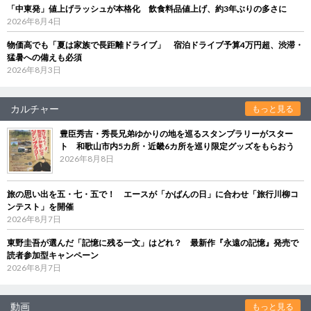
「中東発」値上げラッシュが本格化 飲食料品値上げ、約3年ぶりの多さに
2026年8月4日
物価高でも「夏は家族で長距離ドライブ」 宿泊ドライブ予算4万円超、渋滞・
猛暑への備えも必須
2026年8月3日
カルチャー
もっと見る
豊臣秀吉・秀長兄弟ゆかりの地を巡るスタンプラリーがスター
ト 和歌山市内5カ所・近畿6カ所を巡り限定グッズをもらおう
2026年8月8日
旅の思い出を五・七・五で！ エースが「かばんの日」に合わせ「旅行川柳コ
ンテスト」を開催
2026年8月7日
東野圭吾が選んだ「記憶に残る一文」はどれ？ 最新作『永遠の記憶』発売で
読者参加型キャンペーン
2026年8月7日
動画
もっと見る