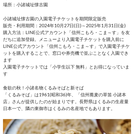
場所：小諸城址懐古園
小諸城址懐古園の入園電子チケットを期間限定販売
販売・利用期間：2024年10月27日(日)～2025年1月31日(金)
購入方法：LINE公式アカウント「信州こもろ・こま～す」を友
だちに追加登録。メニューより入園電子チケットを購入前に
LINE公式アカウント「信州こもろ・こま～す」で入園電子チケ
ットを購入することで、窓口や券売機で並ぶことなく入園でき
ます
入園電子チケットでは「小学生以下 無料」とお得になっていま
す
食欲の秋！小諸名物くるみそばと新そば
「くるみそば」は1961(昭和36)年、「信州蕎麦の草笛 小諸本
店」さんが提供したのが始まりです。長野県はくるみの生産量
日本一で、隣の東御市はくるみの名産地でもあります。