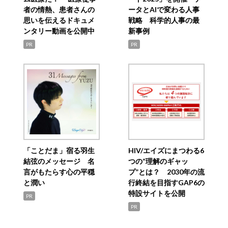
者の情熱、患者さんの
ータとAIで変わる人事
思いを伝えるドキュメ
戦略 科学的人事の最
ンタリー動画を公開中
新事例
PR
PR
「ことだま」宿る羽生
HIV/エイズにまつわる6
結弦のメッセージ 名
つの“理解のギャッ
言がもたらす心の平穏
プ”とは？ 2030年の流
と潤い
行終結を目指すGAP6の
特設サイトを公開
PR
PR