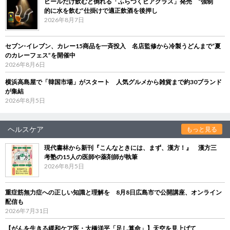
ビールだけ飲むと倒れる「ふらつくビアグラス」発売 “強制
的に水を飲む”仕掛けで適正飲酒を後押し
2026年8月7日
セブン‐イレブン、カレー15商品を一斉投入 名店監修から冷製うどんまで“夏
のカレーフェス”を開催中
2026年8月6日
横浜高島屋で「韓国市場」がスタート 人気グルメから雑貨まで約30ブランド
が集結
2026年8月5日
ヘルスケア
もっと見る
現代書林から新刊『こんなときには、まず、漢方！』 漢方三
考塾の15人の医師や薬剤師が執筆
2026年8月5日
重症筋無力症への正しい知識と理解を 8月8日広島市で公開講座、オンライン
配信も
2026年7月31日
【がんを生きる緩和ケア医・大橋洋平「足し算命」】天空を見上げて