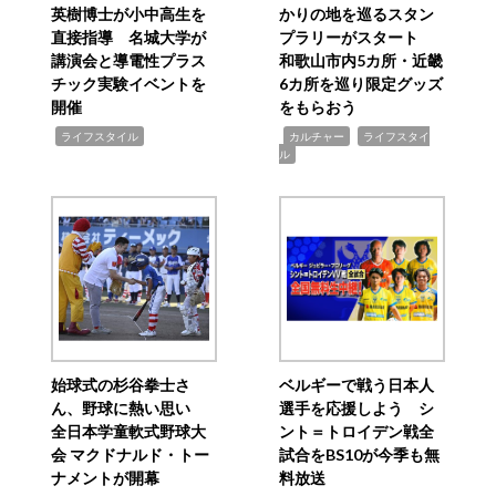
英樹博士が小中高生を
かりの地を巡るスタン
直接指導 名城大学が
プラリーがスタート
講演会と導電性プラス
和歌山市内5カ所・近畿
チック実験イベントを
6カ所を巡り限定グッズ
開催
をもらおう
,
,
,
ライフスタイル
カルチャー
ライフスタイ
ル
始球式の杉谷拳士さ
ベルギーで戦う日本人
ん、野球に熱い思い
選手を応援しよう シ
全日本学童軟式野球大
ント＝トロイデン戦全
会 マクドナルド・トー
試合をBS10が今季も無
ナメントが開幕
料放送