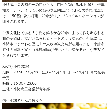
小諸城址懐古園の三の門から大手門へと繋がる地下通路、停車
場ガーデン、そして小諸城の表玄関(正門)である大手門周辺に
は、150基に及ぶ灯籠、和傘が並び、和のイルミネーションが
開催されます。
重要文化財である大手門と鮮やかな和傘によって作り出される
和の空間は、秋だけ見られるアートのようなもの。灯籠には、
小諸市にまつわる歴史上の人物や観光名所を題材にし、小諸市
在住の日本画家・白鳥純司氏が描いた「小諸かるた」がデザイ
ンされています。
秋灯り小諸2024
期間：2024年10月19日(土)～11月17日(日) ※12月1日まで延長
予定
時間：16:00～23:00
主催：小諸商工会議所青年部
信州小諸でりんご狩りも