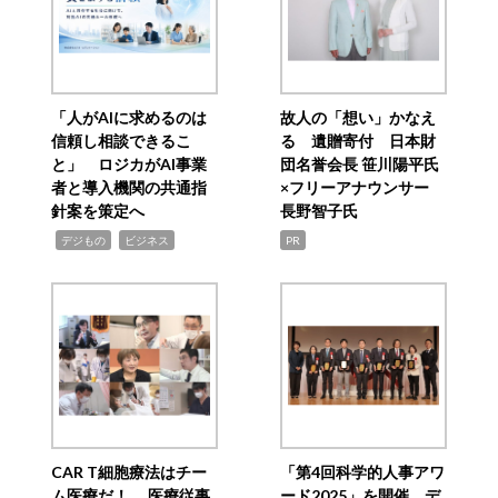
「人がAIに求めるのは
故人の「想い」かなえ
信頼し相談できるこ
る 遺贈寄付 日本財
と」 ロジカがAI事業
団名誉会長 笹川陽平氏
者と導入機関の共通指
×フリーアナウンサー
針案を策定へ
長野智子氏
,
,
デジもの
ビジネス
PR
CAR T細胞療法はチー
「第4回科学的人事アワ
ム医療だ！ 医療従事
ード2025」を開催 デ