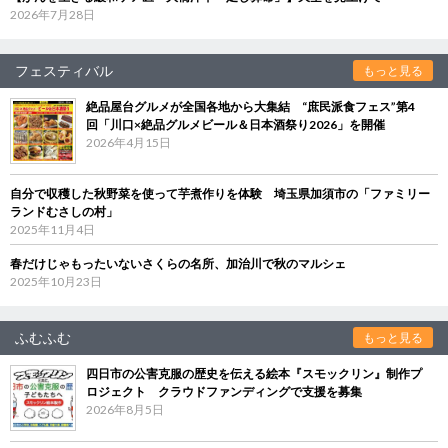
2026年7月28日
フェスティバル
もっと見る
絶品屋台グルメが全国各地から大集結 “庶民派食フェス”第4
回「川口×絶品グルメビール＆日本酒祭り2026」を開催
2026年4月15日
自分で収穫した秋野菜を使って芋煮作りを体験 埼玉県加須市の「ファミリー
ランドむさしの村」
2025年11月4日
春だけじゃもったいないさくらの名所、加治川で秋のマルシェ
2025年10月23日
ふむふむ
もっと見る
四日市の公害克服の歴史を伝える絵本『スモックリン』制作プ
ロジェクト クラウドファンディングで支援を募集
2026年8月5日