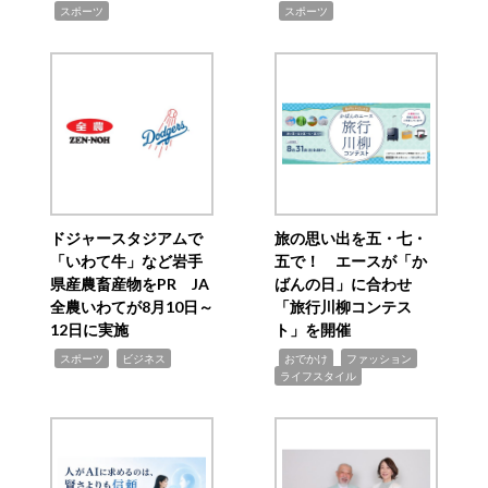
,
,
スポーツ
スポーツ
ドジャースタジアムで
旅の思い出を五・七・
「いわて牛」など岩手
五で！ エースが「か
県産農畜産物をPR JA
ばんの日」に合わせ
全農いわてが8月10日～
「旅行川柳コンテス
12日に実施
ト」を開催
,
,
,
,
,
スポーツ
ビジネス
おでかけ
ファッション
ライフスタイル