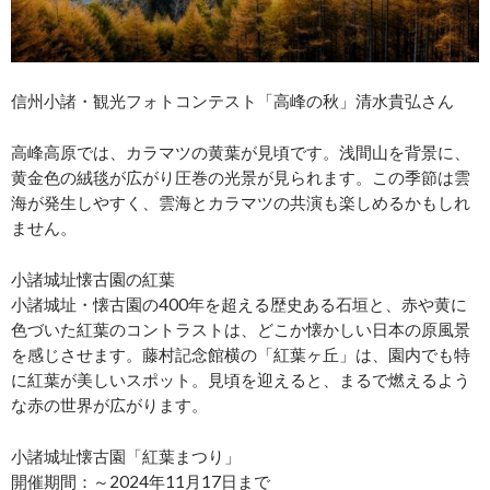
信州小諸・観光フォトコンテスト「高峰の秋」清水貴弘さん
高峰高原では、カラマツの黄葉が見頃です。浅間山を背景に、
黄金色の絨毯が広がり圧巻の光景が見られます。この季節は雲
海が発生しやすく、雲海とカラマツの共演も楽しめるかもしれ
ません。
小諸城址懐古園の紅葉
小諸城址・懐古園の400年を超える歴史ある石垣と、赤や黄に
色づいた紅葉のコントラストは、どこか懐かしい日本の原風景
を感じさせます。藤村記念館横の「紅葉ヶ丘」は、園内でも特
に紅葉が美しいスポット。見頃を迎えると、まるで燃えるよう
な赤の世界が広がります。
小諸城址懐古園「紅葉まつり」
開催期間：～2024年11月17日まで