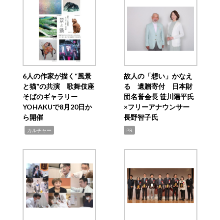
6人の作家が描く“風景
故人の「想い」かなえ
と猫”の共演 歌舞伎座
る 遺贈寄付 日本財
そばのギャラリー
団名誉会長 笹川陽平氏
YOHAKUで8月20日か
×フリーアナウンサー
ら開催
長野智子氏
,
カルチャー
PR