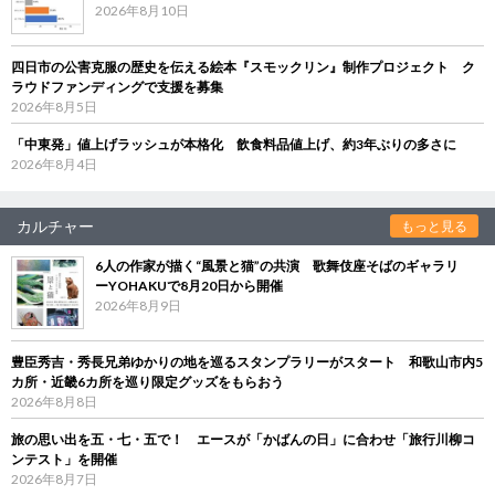
2026年8月10日
四日市の公害克服の歴史を伝える絵本『スモックリン』制作プロジェクト ク
ラウドファンディングで支援を募集
2026年8月5日
「中東発」値上げラッシュが本格化 飲食料品値上げ、約3年ぶりの多さに
2026年8月4日
カルチャー
もっと見る
6人の作家が描く“風景と猫”の共演 歌舞伎座そばのギャラリ
ーYOHAKUで8月20日から開催
2026年8月9日
豊臣秀吉・秀長兄弟ゆかりの地を巡るスタンプラリーがスタート 和歌山市内5
カ所・近畿6カ所を巡り限定グッズをもらおう
2026年8月8日
旅の思い出を五・七・五で！ エースが「かばんの日」に合わせ「旅行川柳コ
ンテスト」を開催
2026年8月7日