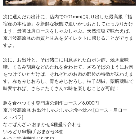
次に選んだお出汁に、店内で0.01mmに削り出した最高級「指
宿産の本枯節」を新鮮な状態で追いかつおとしてたっぷりかけ
ます。最初は肩ロースをしゃぶしゃぶ。天然海塩で味わえば、
京丹波高原豚の肉質と甘みをダイレクトに感じることができま
すよ。
次に、お出汁と、そば猪口に用意された白ポン酢、焼き麦味
噌、くるみ胡麻などのたれを合わせて、ざるそばのようにお肉
をつけていただけば、それぞれのお肉の部位の特徴が味わえま
す。赤もみじおろし、青もみじおろし、柚子胡椒、薬膳薬味で
味変すれば、さらにたくさんの味を楽しむことが可能！
豚を食べつくす専門店の創作コース／6,000円
京丹波高原豚 お出汁しゃぶしゃぶ食べ比べ [ロース・肩ロー
ス・バラ]
なごばんざい おまかせ6種盛り合わせ
いろどり串揚げ おまかせ3種
かつお節味噌焼おむすび