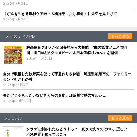
2026年7月31日
【がんを生きる緩和ケア医・大橋洋平「足し算命」】天空を見上げて
2026年7月28日
フェスティバル
もっと見る
絶品屋台グルメが全国各地から大集結 “庶民派食フェス”第4
回「川口×絶品グルメビール＆日本酒祭り2026」を開催
2026年4月15日
自分で収穫した秋野菜を使って芋煮作りを体験 埼玉県加須市の「ファミリー
ランドむさしの村」
2025年11月4日
春だけじゃもったいないさくらの名所、加治川で秋のマルシェ
2025年10月23日
ふむふむ
もっと見る
クラゲに刺されたらどうする？ 真水で洗うのはNG、正しい
応急処置を知っておこう