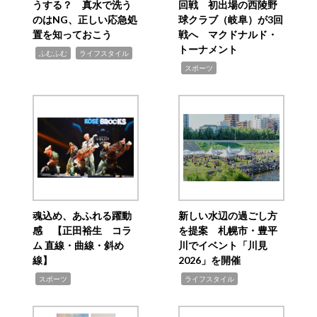
うする？ 真水で洗う
回戦 初出場の西陵野
のはNG、正しい応急処
球クラブ（岐阜）が3回
置を知っておこう
戦へ マクドナルド・
トーナメント
,
,
ふむふむ
ライフスタイル
,
スポーツ
魂込め、あふれる躍動
新しい水辺の過ごし方
感 【正田裕生 コラ
を提案 札幌市・豊平
ム 直線・曲線・斜め
川でイベント「川見
線】
2026」を開催
,
,
スポーツ
ライフスタイル