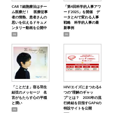
CAR T細胞療法はチー
「第4回科学的人事アワ
ム医療だ！ 医療従事
ード2025」を開催 デ
者の情熱、患者さんの
ータとAIで変わる人事
思いを伝えるドキュメ
戦略 科学的人事の最
ンタリー動画を公開中
新事例
PR
PR
「ことだま」宿る羽生
HIV/エイズにまつわる6
結弦のメッセージ 名
つの“理解のギャッ
言がもたらす心の平穏
プ”とは？ 2030年の流
と潤い
行終結を目指すGAP6の
特設サイトを公開
PR