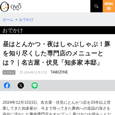
検
索
コ
ン
テ
ホーム
>
おでかけ
ン
おでかけ
ツ
へ
移
昼はとんかつ・夜はしゃぶしゃぶ！豚
動
を知り尽くした専門店のメニューと
は？｜名古屋・伏見「知多家 本邸」
TABIZINE
2024年11月17日
おでかけ
2024年12月1日(日)、名古屋・伏見にとんかつ店を35年以上営
業してきた知多家が、今まで培ってきた豚肉への造詣の深さを
存分に活かした豚肉専門店をオープン！ 夜はかつお節をふんだ