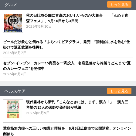
グルメ
もっと見る
秋の日比谷公園に青森のおいしいものが大集合 「んめぇ青
森フェス」、9月18日から3日間
2026年8月10日
ビールだけ飲むと倒れる「ふらつくビアグラス」発売 “強制的に水を飲む”仕
掛けで適正飲酒を後押し
2026年8月7日
セブン‐イレブン、カレー15商品を一斉投入 名店監修から冷製うどんまで“夏
のカレーフェス”を開催中
2026年8月6日
ヘルスケア
もっと見る
現代書林から新刊『こんなときには、まず、漢方！』 漢方三
考塾の15人の医師や薬剤師が執筆
2026年8月5日
重症筋無力症への正しい知識と理解を 8月8日広島市で公開講座、オンライン
配信も