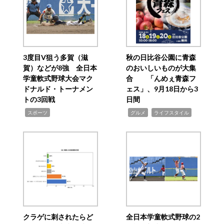
3度目V狙う多賀（滋
秋の日比谷公園に青森
賀）などが8強 全日本
のおいしいものが大集
学童軟式野球大会マク
合 「んめぇ青森フ
ドナルド・トーナメン
ェス」、9月18日から3
トの3回戦
日間
,
,
,
スポーツ
グルメ
ライフスタイル
クラゲに刺されたらど
全日本学童軟式野球の2