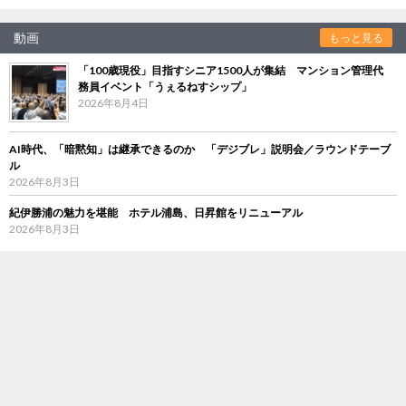
動画
もっと見る
「100歳現役」目指すシニア1500人が集結 マンション管理代
務員イベント「うぇるねすシップ」
2026年8月4日
AI時代、「暗黙知」は継承できるのか 「デジブレ」説明会／ラウンドテーブ
ル
2026年8月3日
紀伊勝浦の魅力を堪能 ホテル浦島、日昇館をリニューアル
2026年8月3日