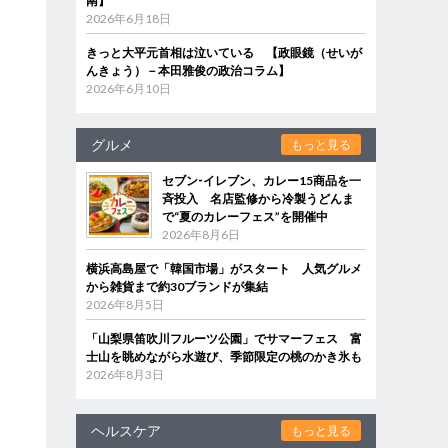
南】
2026年6月18日
きっと大平元首相は泣いている 【政眼鏡（せいが
んきょう）－本田雅俊の政治コラム】
2026年6月10日
グルメ
もっと見る
セブン‐イレブン、カレー15商品を一
斉投入 名店監修から冷製うどんま
で“夏のカレーフェス”を開催中
2026年8月6日
横浜高島屋で「韓国市場」がスタート 人気グルメ
から雑貨まで約30ブランドが集結
2026年8月5日
「山梨県笛吹川フルーツ公園」でサマーフェス 富
士山を眺めながら水遊び、季節限定の桃のかき氷も
2026年8月3日
ヘルスケア
もっと見る