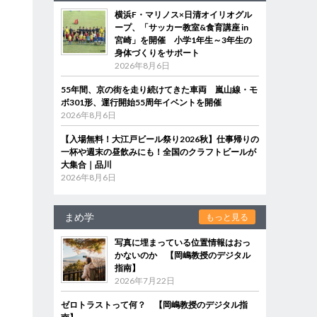
横浜F・マリノス×日清オイリオグル
ープ、「サッカー教室&食育講座 in
宮崎」を開催 小学1年生～3年生の
身体づくりをサポート
2026年8月6日
55年間、京の街を走り続けてきた車両 嵐山線・モ
ボ301形、運行開始55周年イベントを開催
2026年8月6日
【入場無料！大江戸ビール祭り2026秋】仕事帰りの
一杯や週末の昼飲みにも！全国のクラフトビールが
大集合｜品川
2026年8月6日
まめ学
もっと見る
写真に埋まっている位置情報はおっ
かないのか 【岡嶋教授のデジタル
指南】
2026年7月22日
ゼロトラストって何？ 【岡嶋教授のデジタル指