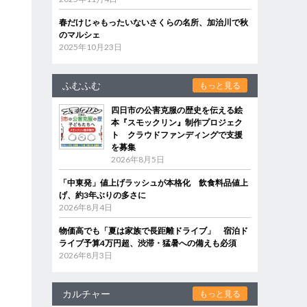
春だけじゃもったいないさくらの名所、加治川で秋
のマルシェ
2025年10月23日
ふむふむ
もっと見る
四日市の公害克服の歴史を伝える絵
本『スモックリン』制作プロジェク
ト クラウドファンディングで支援
を募集
2026年8月5日
「中東発」値上げラッシュが本格化 飲食料品値上
げ、約3年ぶりの多さに
道
2026年8月4日
物価高でも「夏は家族で長距離ドライブ」 宿泊ド
ライブ予算4万円超、渋滞・猛暑への備えも必須
2026年8月3日
カルチャー
もっと見る