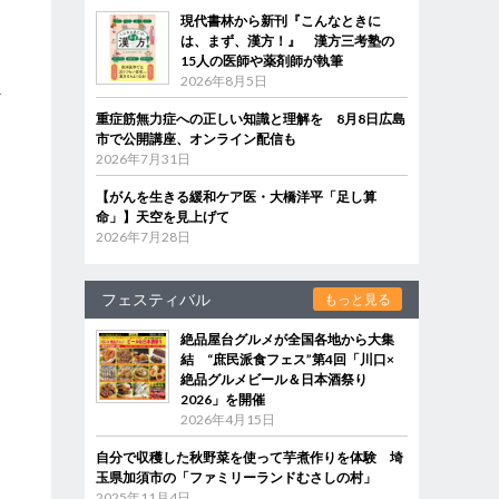
現代書林から新刊『こんなときに
は、まず、漢方！』 漢方三考塾の
15人の医師や薬剤師が執筆
2026年8月5日
か
重症筋無力症への正しい知識と理解を 8月8日広島
市で公開講座、オンライン配信も
2026年7月31日
【がんを生きる緩和ケア医・大橋洋平「足し算
命」】天空を見上げて
2026年7月28日
フェスティバル
もっと見る
絶品屋台グルメが全国各地から大集
結 “庶民派食フェス”第4回「川口×
絶品グルメビール＆日本酒祭り
2026」を開催
2026年4月15日
自分で収穫した秋野菜を使って芋煮作りを体験 埼
玉県加須市の「ファミリーランドむさしの村」
2025年11月4日