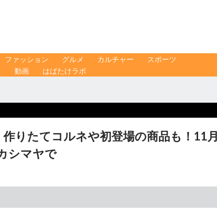
ファッション
グルメ
カルチャー
スポーツ
ス
動画
はばたけラボ
】作りたてコルネや初登場の商品も！11
カシマヤで