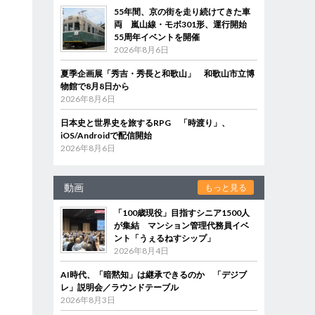
55年間、京の街を走り続けてきた車
両 嵐山線・モボ301形、運行開始
55周年イベントを開催
2026年8月6日
夏季企画展「秀吉・秀長と和歌山」 和歌山市立博
物館で8月8日から
2026年8月6日
日本史と世界史を旅するRPG 「時渡り」、
iOS/Androidで配信開始
2026年8月6日
動画
もっと見る
「100歳現役」目指すシニア1500人
が集結 マンション管理代務員イベ
ント「うぇるねすシップ」
2026年8月4日
AI時代、「暗黙知」は継承できるのか 「デジブ
レ」説明会／ラウンドテーブル
2026年8月3日