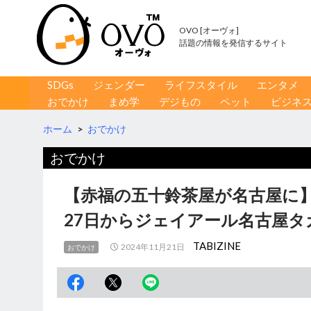
OVO [オーヴォ]
話題の情報を発信するサイト
コンテンツへ移動
検
SDGs
ジェンダー
ライフスタイル
エンタメ
索
おでかけ
まめ学
デジもの
ペット
ビジネ
ホーム
>
おでかけ
おでかけ
【赤福の五十鈴茶屋が名古屋に
27日からジェイアール名古屋タ
TABIZINE
2024年11月21日
おでかけ