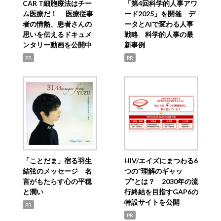
CAR T細胞療法はチー
「第4回科学的人事アワ
ム医療だ！ 医療従事
ード2025」を開催 デ
者の情熱、患者さんの
ータとAIで変わる人事
思いを伝えるドキュメ
戦略 科学的人事の最
ンタリー動画を公開中
新事例
PR
PR
「ことだま」宿る羽生
HIV/エイズにまつわる6
結弦のメッセージ 名
つの“理解のギャッ
言がもたらす心の平穏
プ”とは？ 2030年の流
と潤い
行終結を目指すGAP6の
特設サイトを公開
PR
PR