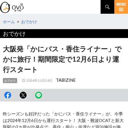
検
索
コ
ン
テ
ホーム
>
おでかけ
ン
おでかけ
ツ
へ
移
大阪発「かにバス・香住ライナー」で
動
かに旅行！期間限定で12月6日より運
行スタート
TABIZINE
2024年11月24日
おでかけ
昨シーズンも好評だった「かにバス・香住ライナー」が、今季
は2024年12月6日から運行スタート！ 大阪・難波OCATと新大
阪駅の2カ所が出発点で、香住・柴山・佐津など宿泊施設が集