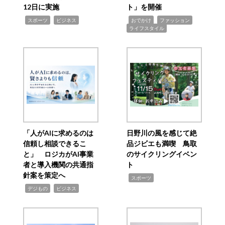
12日に実施
ト」を開催
,
,
,
,
,
スポーツ
ビジネス
おでかけ
ファッション
ライフスタイル
「人がAIに求めるのは
日野川の風を感じて絶
信頼し相談できるこ
品ジビエも満喫 鳥取
と」 ロジカがAI事業
のサイクリングイベン
者と導入機関の共通指
ト
針案を策定へ
,
スポーツ
,
,
デジもの
ビジネス