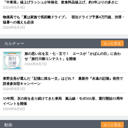
「中東発」値上げラッシュが本格化 飲食料品値上げ、約3年ぶりの多さに
2026年8月4日
物価高でも「夏は家族で長距離ドライブ」 宿泊ドライブ予算4万円超、渋滞・
猛暑への備えも必須
2026年8月3日
カルチャー
もっと見る
旅の思い出を五・七・五で！ エースが「かばんの日」に合わ
せ「旅行川柳コンテスト」を開催
2026年8月7日
東野圭吾が選んだ「記憶に残る一文」はどれ？ 最新作『永遠の記憶』発売で
読者参加型キャンペーン
2026年8月7日
55年間、京の街を走り続けてきた車両 嵐山線・モボ301形、運行開始55周年
イベントを開催
2026年8月6日
動画
もっと見る