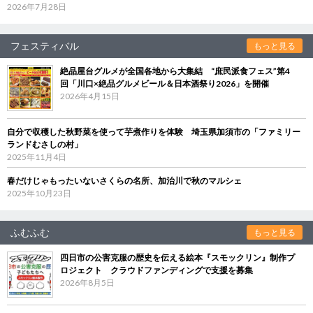
2026年7月28日
フェスティバル
もっと見る
絶品屋台グルメが全国各地から大集結 “庶民派食フェス”第4
回「川口×絶品グルメビール＆日本酒祭り2026」を開催
2026年4月15日
自分で収穫した秋野菜を使って芋煮作りを体験 埼玉県加須市の「ファミリー
ランドむさしの村」
2025年11月4日
春だけじゃもったいないさくらの名所、加治川で秋のマルシェ
2025年10月23日
ふむふむ
もっと見る
四日市の公害克服の歴史を伝える絵本『スモックリン』制作プ
ロジェクト クラウドファンディングで支援を募集
2026年8月5日