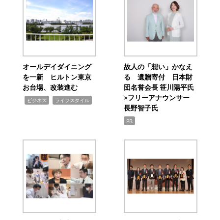
オールデイダイニング
故人の「想い」かなえ
を一新 ヒルトン東京
る 遺贈寄付 日本財
お台場、改装進む
団名誉会長 笹川陽平氏
×フリーアナウンサー
,
,
ビジネス
ライフスタイル
長野智子氏
PR