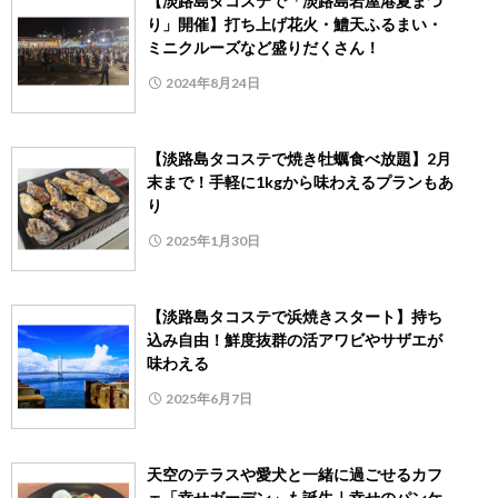
【淡路島タコステで「淡路島岩屋港夏まつ
り」開催】打ち上げ花火・鱧天ふるまい・
ミニクルーズなど盛りだくさん！
2024年8月24日
【淡路島タコステで焼き牡蠣食べ放題】2月
末まで！手軽に1kgから味わえるプランもあ
り
2025年1月30日
【淡路島タコステで浜焼きスタート】持ち
込み自由！鮮度抜群の活アワビやサザエが
味わえる
2025年6月7日
天空のテラスや愛犬と一緒に過ごせるカフ
ェ「幸せガーデン」も誕生｜幸せのパンケ