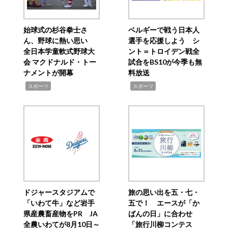
始球式の杉谷拳士さ
ベルギーで戦う日本人
ん、野球に熱い思い
選手を応援しよう シ
全日本学童軟式野球大
ント＝トロイデン戦全
会 マクドナルド・トー
試合をBS10が今季も無
ナメントが開幕
料放送
,
,
スポーツ
スポーツ
ドジャースタジアムで
旅の思い出を五・七・
「いわて牛」など岩手
五で！ エースが「か
県産農畜産物をPR JA
ばんの日」に合わせ
全農いわてが8月10日～
「旅行川柳コンテス