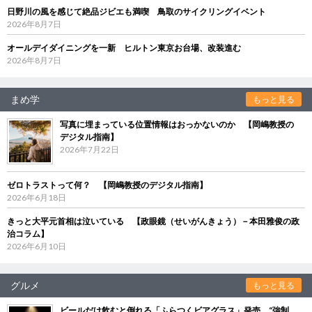
日野川の風を感じて絶品ジビエも満喫 鳥取のサイクリングイベント
2026年8月7日
オールデイダイニングを一新 ヒルトン東京お台場、改装進む
2026年8月7日
まめ学
もっと見る
写真に埋まっている位置情報はおっかないのか 【岡嶋教授の
デジタル指南】
2026年7月22日
ゼロトラストって何？ 【岡嶋教授のデジタル指南】
2026年6月18日
きっと大平元首相は泣いている 【政眼鏡（せいがんきょう）－本田雅俊の政
治コラム】
2026年6月10日
グルメ
もっと見る
ビールだけ飲むと倒れる「ふらつくビアグラス」発売 “強制