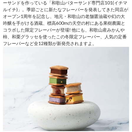
ーサンドを作っている「和歌山バターサンド専門店101(イチマ
ルイチ)」。季節ごとに新たなフレーバーを発表してきた同店が
オープン1周年を記念し、地元・和歌山の老舗醤油蔵や幻の大
吟醸を手がける酒蔵、標高600mの天空の村にある果樹農園と
コラボした限定フレーバーが登場! 他にも、和歌山産みかんや
柿、和栗グラッセを使ったこの冬限定フレーバー、人気の定番
フレーバーなど全12種類が新発売されますよ。