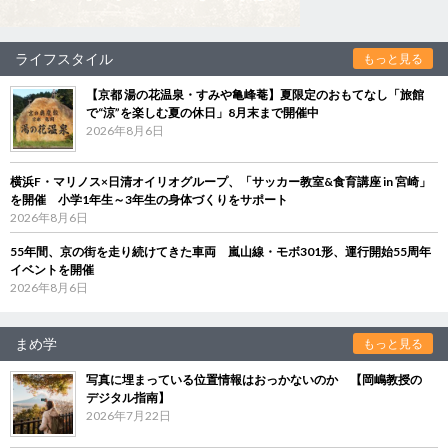
ライフスタイル
もっと見る
【京都 湯の花温泉・すみや亀峰菴】夏限定のおもてなし「旅館
で“涼”を楽しむ夏の休日」8月末まで開催中
2026年8月6日
横浜F・マリノス×日清オイリオグループ、「サッカー教室&食育講座 in 宮崎」
を開催 小学1年生～3年生の身体づくりをサポート
2026年8月6日
55年間、京の街を走り続けてきた車両 嵐山線・モボ301形、運行開始55周年
イベントを開催
2026年8月6日
まめ学
もっと見る
写真に埋まっている位置情報はおっかないのか 【岡嶋教授の
デジタル指南】
2026年7月22日