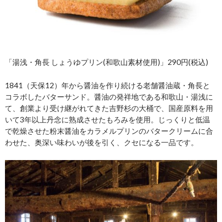
「湯浅・角長 しょうゆプリン(和歌山素材使用)」290円(税込)
1841（天保12）年から醤油を作り続ける老舗醤油蔵・角長と
コラボしたバターサンド。醤油の発祥地である和歌山・湯浅に
て、創業より受け継がれてきた吉野杉の大桶で、国産原料を用
いて3年以上丹念に熟成させたもろみを使用。じっくりと低温
で乾燥させた粉末醤油をカラメルプリンのバタークリームに合
わせた、奥深い味わいが後を引く、クセになる一品です。