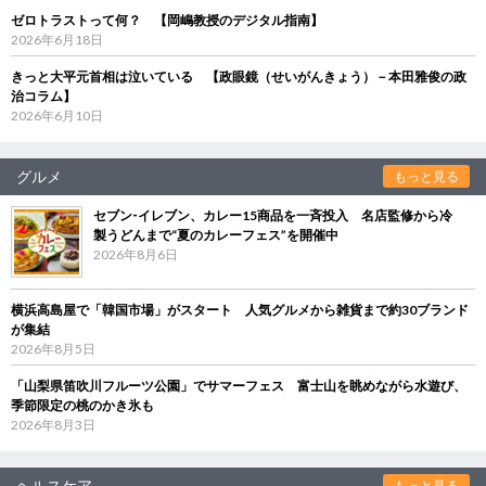
ゼロトラストって何？ 【岡嶋教授のデジタル指南】
2026年6月18日
きっと大平元首相は泣いている 【政眼鏡（せいがんきょう）－本田雅俊の政
治コラム】
2026年6月10日
グルメ
もっと見る
セブン‐イレブン、カレー15商品を一斉投入 名店監修から冷
製うどんまで“夏のカレーフェス”を開催中
2026年8月6日
横浜高島屋で「韓国市場」がスタート 人気グルメから雑貨まで約30ブランド
が集結
2026年8月5日
「山梨県笛吹川フルーツ公園」でサマーフェス 富士山を眺めながら水遊び、
季節限定の桃のかき氷も
2026年8月3日
ヘルスケア
もっと見る