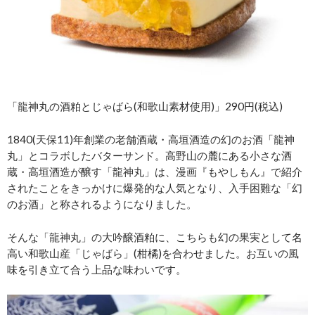
「龍神丸の酒粕とじゃばら(和歌山素材使用)」290円(税込)
1840(天保11)年創業の老舗酒蔵・高垣酒造の幻のお酒「龍神
丸」とコラボしたバターサンド。高野山の麓にある小さな酒
蔵・高垣酒造が醸す「龍神丸」は、漫画『もやしもん』で紹介
されたことをきっかけに爆発的な人気となり、入手困難な「幻
のお酒」と称されるようになりました。
そんな「龍神丸」の大吟醸酒粕に、こちらも幻の果実として名
高い和歌山産「じゃばら」(柑橘)を合わせました。お互いの風
味を引き立て合う上品な味わいです。