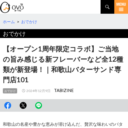
検
索
コ
ン
テ
ホーム
>
おでかけ
ン
おでかけ
ツ
へ
移
【オープン1周年限定コラボ】ご当地
動
の旨み感じる新フレーバーなど全12種
類が新登場！｜和歌山バターサンド専
門店101
TABIZINE
2024年12月9日
おでかけ
和歌山の名産や豊かな恵みが溶け込んだ、贅沢な味わいのバタ