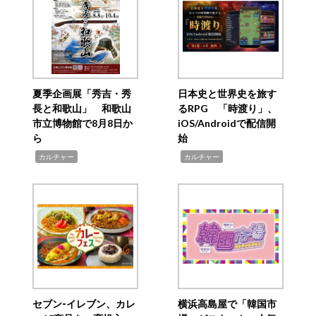
夏季企画展「秀吉・秀
日本史と世界史を旅す
長と和歌山」 和歌山
るRPG 「時渡り」、
市立博物館で8月8日か
iOS/Androidで配信開
ら
始
,
,
カルチャー
カルチャー
セブン‐イレブン、カレ
横浜高島屋で「韓国市