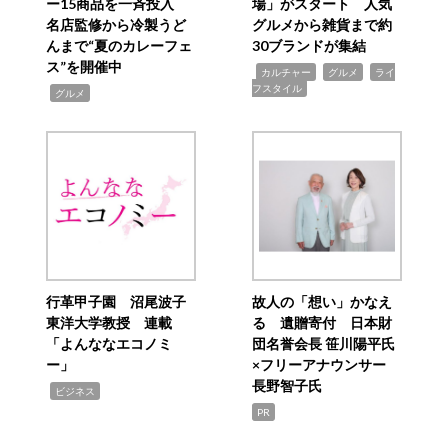
ー15商品を一斉投入
場」がスタート 人気
名店監修から冷製うど
グルメから雑貨まで約
んまで“夏のカレーフェ
30ブランドが集結
ス”を開催中
,
,
,
カルチャー
グルメ
ライ
フスタイル
,
グルメ
行革甲子園 沼尾波子
故人の「想い」かなえ
東洋大学教授 連載
る 遺贈寄付 日本財
「よんななエコノミ
団名誉会長 笹川陽平氏
ー」
×フリーアナウンサー
長野智子氏
,
ビジネス
PR