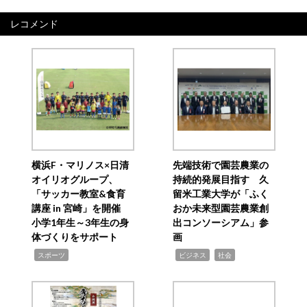
レコメンド
横浜F・マリノス×日清
先端技術で園芸農業の
オイリオグループ、
持続的発展目指す 久
「サッカー教室&食育
留米工業大学が「ふく
講座 in 宮崎」を開催
おか未来型園芸農業創
小学1年生～3年生の身
出コンソーシアム」参
体づくりをサポート
画
,
,
,
スポーツ
ビジネス
社会