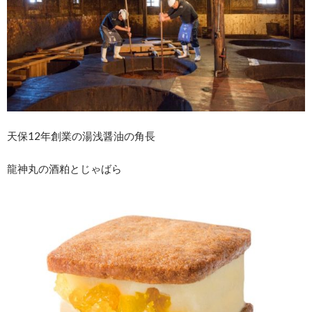
天保12年創業の湯浅醤油の角長
龍神丸の酒粕とじゃばら