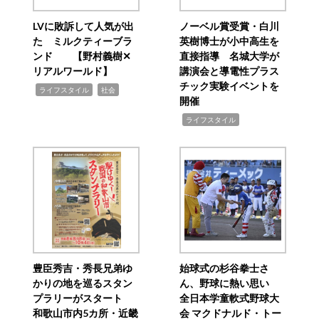
LVに敗訴して人気が出
ノーベル賞受賞・白川
た ミルクティーブラ
英樹博士が小中高生を
ンド 【野村義樹✕
直接指導 名城大学が
リアルワールド】
講演会と導電性プラス
チック実験イベントを
,
,
ライフスタイル
社会
開催
,
ライフスタイル
豊臣秀吉・秀長兄弟ゆ
始球式の杉谷拳士さ
かりの地を巡るスタン
ん、野球に熱い思い
プラリーがスタート
全日本学童軟式野球大
和歌山市内5カ所・近畿
会 マクドナルド・トー