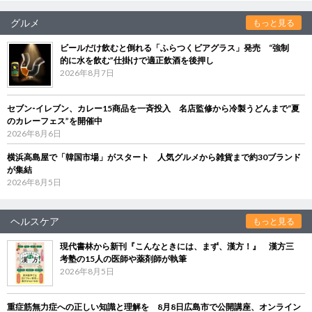
グルメ
もっと見る
ビールだけ飲むと倒れる「ふらつくビアグラス」発売 “強制
的に水を飲む”仕掛けで適正飲酒を後押し
2026年8月7日
セブン‐イレブン、カレー15商品を一斉投入 名店監修から冷製うどんまで“夏
のカレーフェス”を開催中
2026年8月6日
横浜高島屋で「韓国市場」がスタート 人気グルメから雑貨まで約30ブランド
が集結
2026年8月5日
ヘルスケア
もっと見る
現代書林から新刊『こんなときには、まず、漢方！』 漢方三
考塾の15人の医師や薬剤師が執筆
2026年8月5日
重症筋無力症への正しい知識と理解を 8月8日広島市で公開講座、オンライン