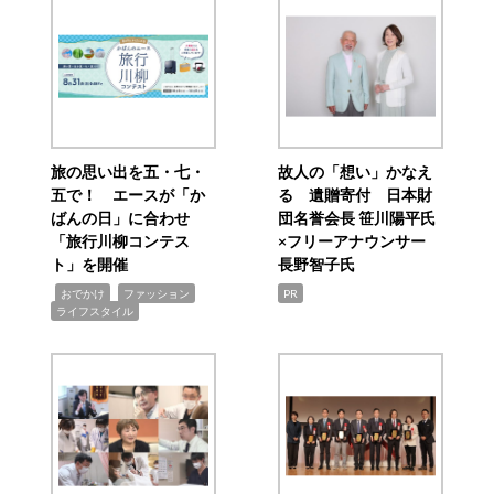
旅の思い出を五・七・
故人の「想い」かなえ
五で！ エースが「か
る 遺贈寄付 日本財
ばんの日」に合わせ
団名誉会長 笹川陽平氏
「旅行川柳コンテス
×フリーアナウンサー
ト」を開催
長野智子氏
,
,
,
おでかけ
ファッション
PR
ライフスタイル