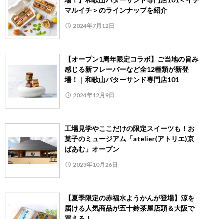
マルイチ＞のラインナップを紹介
2024年7月12日
【オープン1周年限定コラボ】ご当地の旨み
感じる新フレーバーなど全12種類が新登
場！｜和歌山バターサンド専門店101
2024年12月9日
工場見学やここだけの限定スイーツも！お
菓子のミュージアム「atelier(アトリエ)京
ばあむ」オープン
2023年10月26日
【夏季限定の赤福水ようかんが登場】涼を
届ける人気商品が五十鈴茶屋店頭＆大阪で
買える！