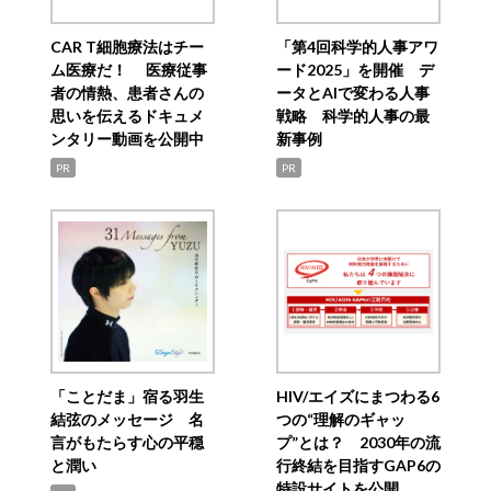
CAR T細胞療法はチー
「第4回科学的人事アワ
ム医療だ！ 医療従事
ード2025」を開催 デ
者の情熱、患者さんの
ータとAIで変わる人事
思いを伝えるドキュメ
戦略 科学的人事の最
ンタリー動画を公開中
新事例
PR
PR
「ことだま」宿る羽生
HIV/エイズにまつわる6
結弦のメッセージ 名
つの“理解のギャッ
言がもたらす心の平穏
プ”とは？ 2030年の流
と潤い
行終結を目指すGAP6の
特設サイトを公開