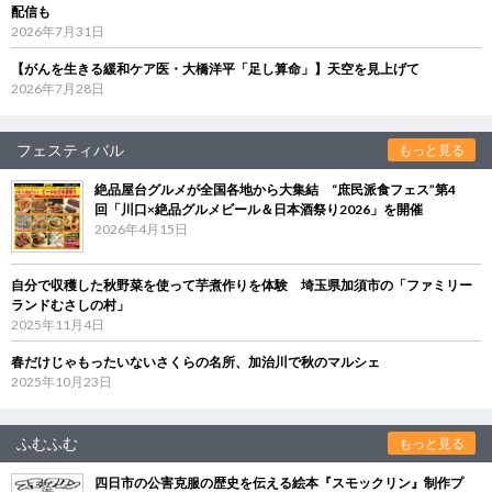
配信も
2026年7月31日
【がんを生きる緩和ケア医・大橋洋平「足し算命」】天空を見上げて
2026年7月28日
フェスティバル
もっと見る
絶品屋台グルメが全国各地から大集結 “庶民派食フェス”第4
回「川口×絶品グルメビール＆日本酒祭り2026」を開催
2026年4月15日
自分で収穫した秋野菜を使って芋煮作りを体験 埼玉県加須市の「ファミリー
ランドむさしの村」
2025年11月4日
春だけじゃもったいないさくらの名所、加治川で秋のマルシェ
2025年10月23日
ふむふむ
もっと見る
四日市の公害克服の歴史を伝える絵本『スモックリン』制作プ