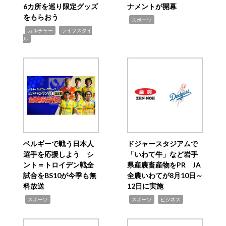
6カ所を巡り限定グッズ
ナメントが開幕
をもらおう
,
スポーツ
,
,
カルチャー
ライフスタイ
ル
ベルギーで戦う日本人
ドジャースタジアムで
選手を応援しよう シ
「いわて牛」など岩手
ント＝トロイデン戦全
県産農畜産物をPR JA
試合をBS10が今季も無
全農いわてが8月10日～
料放送
12日に実施
,
,
,
スポーツ
スポーツ
ビジネス