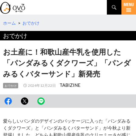
検
索
コ
ン
テ
ホーム
>
おでかけ
ン
おでかけ
ツ
へ
移
お土産に！和歌山産牛乳を使用した
動
「パンダみるくダクワーズ」「パンダ
みるくバターサンド」新発売
TABIZINE
2024年12月22日
おでかけ
愛らしいパンダのデザインのパッケージに入った「パンダみる
くダクワーズ」と「パンダみるくバターサンド」が今秋より新
登場しました。どちらも和歌山県産牛乳のクリーミーさが感じ