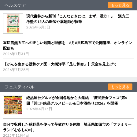
ヘルスケア
もっと見る
現代書林から新刊『こんなときには、まず、漢方！』 漢方三
考塾の15人の医師や薬剤師が執筆
2026年8月5日
重症筋無力症への正しい知識と理解を 8月8日広島市で公開講座、オンライン
配信も
2026年7月31日
【がんを生きる緩和ケア医・大橋洋平「足し算命」】天空を見上げて
2026年7月28日
フェスティバル
もっと見る
絶品屋台グルメが全国各地から大集結 “庶民派食フェス”第4
回「川口×絶品グルメビール＆日本酒祭り2026」を開催
2026年4月15日
自分で収穫した秋野菜を使って芋煮作りを体験 埼玉県加須市の「ファミリー
ランドむさしの村」
2025年11月4日