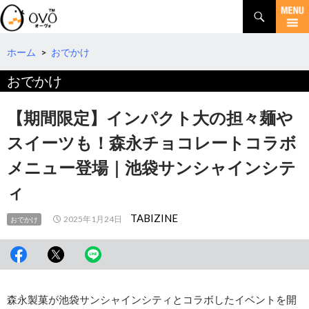
検
索
コ
ン
テ
ホーム
>
おでかけ
ン
おでかけ
ツ
へ
移
【期間限定】インパクト大の担々麺や
動
スイーツも！森永チョコレートコラボ
メニュー登場｜池袋サンシャインシテ
ィ
TABIZINE
2025年1月24日
おでかけ
森永製菓が池袋サンシャインシティとコラボしたイベントを開