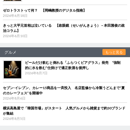
ゼロトラストって何？ 【岡嶋教授のデジタル指南】
2026年6月18日
きっと大平元首相は泣いている 【政眼鏡（せいがんきょう）－本田雅俊の政
治コラム】
2026年6月10日
グルメ
もっと見る
ビールだけ飲むと倒れる「ふらつくビアグラス」発売 “強制
的に水を飲む”仕掛けで適正飲酒を後押し
2026年8月7日
セブン‐イレブン、カレー15商品を一斉投入 名店監修から冷製うどんまで“夏
のカレーフェス”を開催中
2026年8月6日
横浜高島屋で「韓国市場」がスタート 人気グルメから雑貨まで約30ブランド
が集結
2026年8月5日