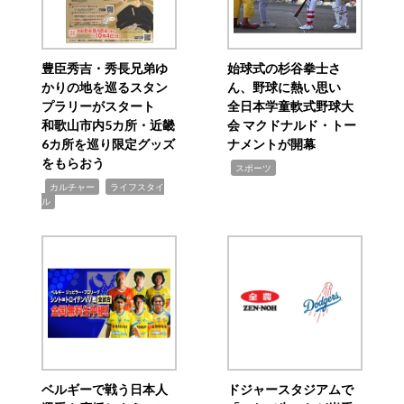
豊臣秀吉・秀長兄弟ゆ
始球式の杉谷拳士さ
かりの地を巡るスタン
ん、野球に熱い思い
プラリーがスタート
全日本学童軟式野球大
和歌山市内5カ所・近畿
会 マクドナルド・トー
6カ所を巡り限定グッズ
ナメントが開幕
をもらおう
,
スポーツ
,
,
カルチャー
ライフスタイ
ル
ベルギーで戦う日本人
ドジャースタジアムで