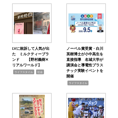
LVに敗訴して人気が出
ノーベル賞受賞・白川
た ミルクティーブラ
英樹博士が小中高生を
ンド 【野村義樹✕
直接指導 名城大学が
リアルワールド】
講演会と導電性プラス
チック実験イベントを
,
,
ライフスタイル
社会
開催
,
ライフスタイル