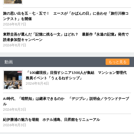
旅の思い出を五・七・五で！ エースが「かばんの日」に合わせ「旅行川柳コ
ンテスト」を開催
2026年8月7日
東野圭吾が選んだ「記憶に残る一文」はどれ？ 最新作『永遠の記憶』発売で
読者参加型キャンペーン
2026年8月7日
動画
もっと見る
「100歳現役」目指すシニア1500人が集結 マンション管理代
務員イベント「うぇるねすシップ」
2026年8月4日
AI時代、「暗黙知」は継承できるのか 「デジブレ」説明会／ラウンドテーブ
ル
2026年8月3日
紀伊勝浦の魅力を堪能 ホテル浦島、日昇館をリニューアル
2026年8月3日