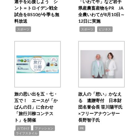
選手を応援しよう シ
「いわて牛」など岩手
ント＝トロイデン戦全
県産農畜産物をPR JA
試合をBS10が今季も無
全農いわてが8月10日～
料放送
12日に実施
,
,
,
スポーツ
スポーツ
ビジネス
旅の思い出を五・七・
故人の「想い」かなえ
五で！ エースが「か
る 遺贈寄付 日本財
ばんの日」に合わせ
団名誉会長 笹川陽平氏
「旅行川柳コンテス
×フリーアナウンサー
ト」を開催
長野智子氏
,
,
,
おでかけ
ファッション
PR
ライフスタイル