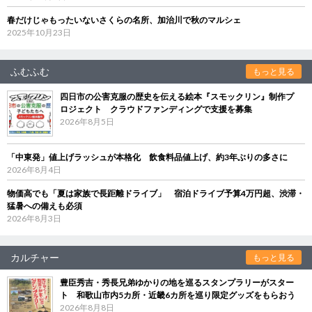
春だけじゃもったいないさくらの名所、加治川で秋のマルシェ
2025年10月23日
ふむふむ
もっと見る
四日市の公害克服の歴史を伝える絵本『スモックリン』制作プ
ロジェクト クラウドファンディングで支援を募集
2026年8月5日
「中東発」値上げラッシュが本格化 飲食料品値上げ、約3年ぶりの多さに
2026年8月4日
物価高でも「夏は家族で長距離ドライブ」 宿泊ドライブ予算4万円超、渋滞・
猛暑への備えも必須
2026年8月3日
カルチャー
もっと見る
豊臣秀吉・秀長兄弟ゆかりの地を巡るスタンプラリーがスター
ト 和歌山市内5カ所・近畿6カ所を巡り限定グッズをもらおう
2026年8月8日