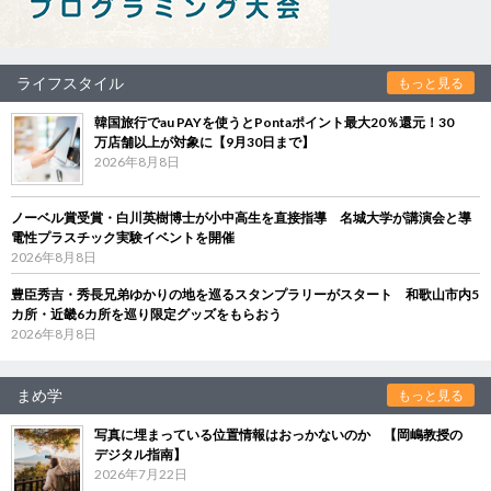
ライフスタイル
もっと見る
韓国旅行でau PAYを使うとPontaポイント最大20％還元！30
万店舗以上が対象に【9月30日まで】
2026年8月8日
ノーベル賞受賞・白川英樹博士が小中高生を直接指導 名城大学が講演会と導
電性プラスチック実験イベントを開催
2026年8月8日
豊臣秀吉・秀長兄弟ゆかりの地を巡るスタンプラリーがスタート 和歌山市内5
カ所・近畿6カ所を巡り限定グッズをもらおう
2026年8月8日
まめ学
もっと見る
写真に埋まっている位置情報はおっかないのか 【岡嶋教授の
デジタル指南】
2026年7月22日