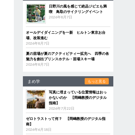
日野川の風を感じて絶品ジビエも満
喫 鳥取のサイクリングイベント
2026年8月7日
オールデイダイニングを一新 ヒルトン東京お台
場、改装進む
2026年8月7日
夏の苗場が夏のアクティビティー拡充へ 四季の各
魅力を創出プリンスホテル・苗場スキー場
2026年8月7日
まめ学
もっと見る
写真に埋まっている位置情報はおっ
かないのか 【岡嶋教授のデジタル
指南】
2026年7月22日
ゼロトラストって何？ 【岡嶋教授のデジタル指
南】
2026年6月18日