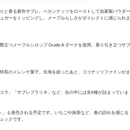
りと香る新作サブレ。ペカンナッツをローストして自家製パウダ
ュガーをトッピングし、メープルらしさがダイレクトに感じられ
つメープルシロップ Grade A ダークを使用。香り引き立つサ
特長のメレンゲ菓子。生地を絞ったあと、ココナッツファインが
コラ」「サブレプラリネ」など、缶の中には全6種が詰まっていま
～」も発売される予定です。いちごや抹茶など、春の訪れを感じる
ェックです。