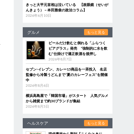
きっと大平元首相は泣いている 【政眼鏡（せいが
んきょう）－本田雅俊の政治コラム】
ー
2026年6月10日
ま
グルメ
もっと見る
ビールだけ飲むと倒れる「ふらつく
ブ
ビアグラス」発売 “強制的に水を飲
む”仕掛けで適正飲酒を後押し
2026年8月7日
セブン‐イレブン、カレー15商品を一斉投入 名店
ま
監修から冷製うどんまで“夏のカレーフェス”を開催
中
2026年8月6日
横浜高島屋で「韓国市場」がスタート 人気グルメ
から雑貨まで約30ブランドが集結
2026年8月5日
ヘルスケア
もっと見る
現代書林から新刊『こんなときに