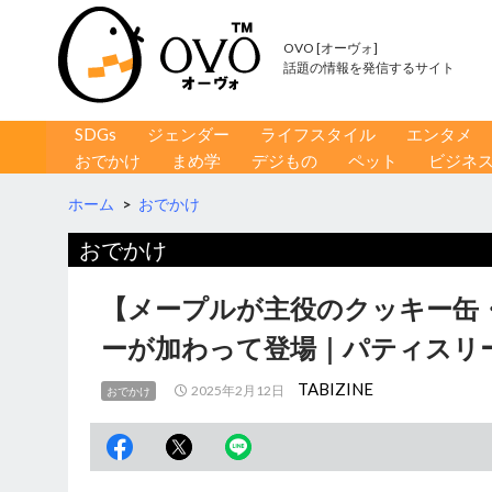
OVO [オーヴォ]
話題の情報を発信するサイト
コンテンツへ移動
検
SDGs
ジェンダー
ライフスタイル
エンタメ
索
おでかけ
まめ学
デジもの
ペット
ビジネ
ホーム
>
おでかけ
おでかけ
【メープルが主役のクッキー缶
ーが加わって登場｜パティスリー
TABIZINE
2025年2月12日
おでかけ