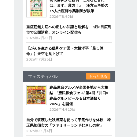
は、まず、漢方！』 漢方三考塾の
15人の医師や薬剤師が執筆
2026年8月5日
重症筋無力症への正しい知識と理解を 8月8日広島
市で公開講座、オンライン配信も
2026年7月31日
【がんを生きる緩和ケア医・大橋洋平「足し算
命」】天空を見上げて
2026年7月28日
フェスティバル
もっと見る
絶品屋台グルメが全国各地から大集
結 “庶民派食フェス”第4回「川口×
絶品グルメビール＆日本酒祭り
2026」を開催
2026年4月15日
自分で収穫した秋野菜を使って芋煮作りを体験 埼
玉県加須市の「ファミリーランドむさしの村」
2025年11月4日