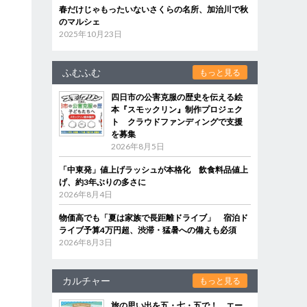
春だけじゃもったいないさくらの名所、加治川で秋
のマルシェ
2025年10月23日
ふむふむ
ィ
もっと見る
四日市の公害克服の歴史を伝える絵
本『スモックリン』制作プロジェク
ト クラウドファンディングで支援
を募集
品
2026年8月5日
「中東発」値上げラッシュが本格化 飲食料品値上
げ、約3年ぶりの多さに
2026年8月4日
り
物価高でも「夏は家族で長距離ドライブ」 宿泊ド
ライブ予算4万円超、渋滞・猛暑への備えも必須
2026年8月3日
カルチャー
もっと見る
旅の思い出を五・七・五で！ エー