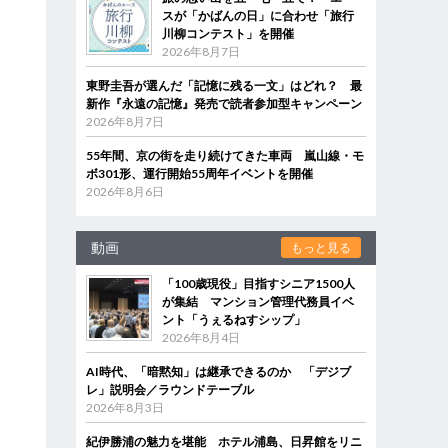
スが「かばんの日」に合わせ「旅行
川柳コンテスト」を開催
2026年8月7日
東野圭吾が選んだ「記憶に残る一文」はどれ？ 最
新作『永遠の記憶』発売で読者参加型キャンペーン
2026年8月7日
55年間、京の街を走り続けてきた車両 嵐山線・モ
ボ301形、運行開始55周年イベントを開催
2026年8月6日
動画
もっと見る
「100歳現役」目指すシニア1500人
が集結 マンション管理代務員イベ
ント「うぇるねすシップ」
2026年8月4日
AI時代、「暗黙知」は継承できるのか 「デジブ
レ」説明会／ラウンドテーブル
2026年8月3日
紀伊勝浦の魅力を堪能 ホテル浦島、日昇館をリニ