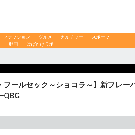
ファッション
グルメ
カルチャー
スポーツ
ス
動画
はばたけラボ
・フールセック～ショコラ～】新フレー
QBG