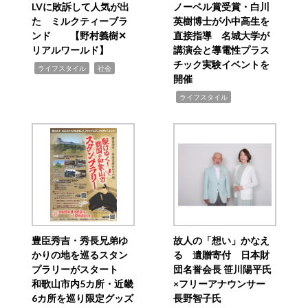
LVに敗訴して人気が出
ノーベル賞受賞・白川
た ミルクティーブラ
英樹博士が小中高生を
ンド 【野村義樹✕
直接指導 名城大学が
リアルワールド】
講演会と導電性プラス
チック実験イベントを
,
,
ライフスタイル
社会
開催
,
ライフスタイル
豊臣秀吉・秀長兄弟ゆ
故人の「想い」かなえ
かりの地を巡るスタン
る 遺贈寄付 日本財
プラリーがスタート
団名誉会長 笹川陽平氏
和歌山市内5カ所・近畿
×フリーアナウンサー
6カ所を巡り限定グッズ
長野智子氏