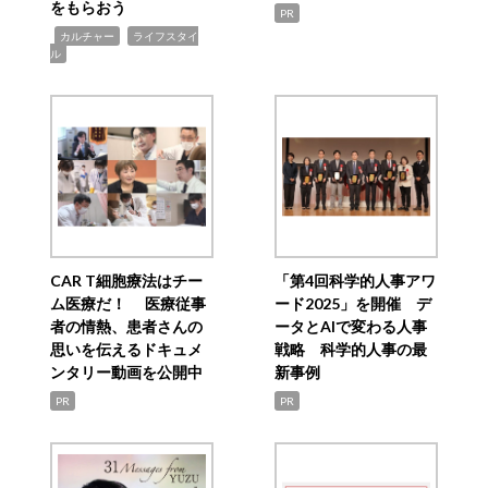
をもらおう
PR
,
,
カルチャー
ライフスタイ
ル
CAR T細胞療法はチー
「第4回科学的人事アワ
ム医療だ！ 医療従事
ード2025」を開催 デ
者の情熱、患者さんの
ータとAIで変わる人事
思いを伝えるドキュメ
戦略 科学的人事の最
ンタリー動画を公開中
新事例
PR
PR