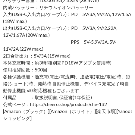
バッテリー容量：10000mAh／3.85V (38.5Wh)
内蔵バッテリー：リチウムイオンバッテリー
入力(USB-C入出力口/ケーブル)：PD 5V/3A, 9V/2A, 12V/1.5A
(18W max.)
出力(USB-C入出力口/ケーブル)：PD 5V/3A, 9V/2.22A,
12V/1.67A (20W max.)
PPS 5V-5.9V/3A, 5V-
11V/2A (22W max.)
2口合計出力 ：5V/3A (15W max)
本体充電時間：約3時間(別売PD18Wアダプタ使用時)
使用推奨回数：500回
各種保護機能：過充電(電圧/電流)時、過放電(電圧/電流)時、短
絡(ショート)時、発熱時 自動停止機能、デバイス充電完了時自
動停止機能 ※非対応機種もございます
付属品 ：取扱説明書, 保証書(1年保証)
公式ページ：https://cheero.shop/products/che-132
[Amazon（ブラック）][Amazon（ホワイト）][楽天市場][Yahoo!
ショッピング]