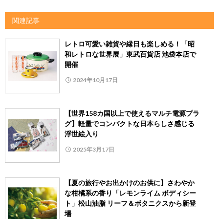
関連記事
レトロ可愛い雑貨や縁日も楽しめる！「昭
和レトロな世界展」東武百貨店 池袋本店で
開催
2024年10月17日
【世界158カ国以上で使えるマルチ電源プラ
グ】軽量でコンパクトな日本らしさ感じる
浮世絵入り
2025年3月17日
【夏の旅行やお出かけのお供に】さわやか
な柑橘系の香り「レモンライム ボディシー
ト」松山油脂 リーフ＆ボタニクスから新登
場