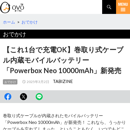
検
索
コ
ン
テ
ホーム
>
おでかけ
ン
おでかけ
ツ
へ
移
【これ1台で充電OK】巻取り式ケーブ
動
ル内蔵モバイルバッテリー
「Powerbox Neo 10000mAh」新発売
TABIZINE
2025年3月2日
おでかけ
巻取り式ケーブルが内蔵されたモバイルバッテリー
「Powerbox Neo 10000mAh」が新発売！ これなら、うっかり
ケーブルを忘れてしまった、ということもなく、いつでもどこ