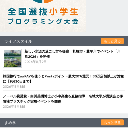
ライフスタイル
もっと見る
新しい水辺の過ごし方を提案 札幌市・豊平川でイベント「川
見2026」を開催
2026年8月9日
韓国旅行でau PAYを使うとPontaポイント最大20％還元！30万店舗以上が対象
に【9月30日まで】
2026年8月8日
ノーベル賞受賞・白川英樹博士が小中高生を直接指導 名城大学が講演会と導
電性プラスチック実験イベントを開催
2026年8月8日
まめ学
もっと見る