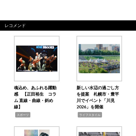
レコメンド
魂込め、あふれる躍動
新しい水辺の過ごし方
感 【正田裕生 コラ
を提案 札幌市・豊平
ム 直線・曲線・斜め
川でイベント「川見
線】
2026」を開催
,
,
スポーツ
ライフスタイル