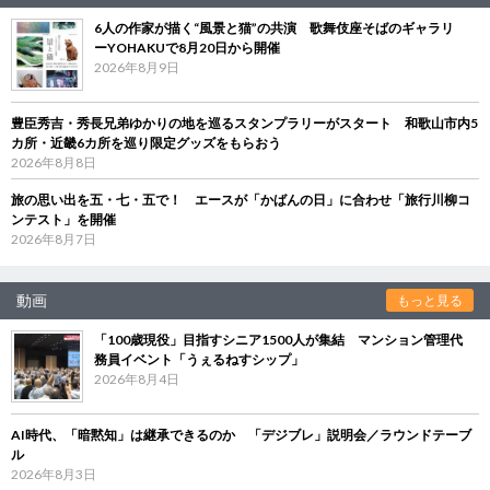
6人の作家が描く“風景と猫”の共演 歌舞伎座そばのギャラリ
ーYOHAKUで8月20日から開催
2026年8月9日
豊臣秀吉・秀長兄弟ゆかりの地を巡るスタンプラリーがスタート 和歌山市内5
カ所・近畿6カ所を巡り限定グッズをもらおう
2026年8月8日
旅の思い出を五・七・五で！ エースが「かばんの日」に合わせ「旅行川柳コ
ンテスト」を開催
2026年8月7日
動画
もっと見る
「100歳現役」目指すシニア1500人が集結 マンション管理代
務員イベント「うぇるねすシップ」
2026年8月4日
AI時代、「暗黙知」は継承できるのか 「デジブレ」説明会／ラウンドテーブ
ル
2026年8月3日