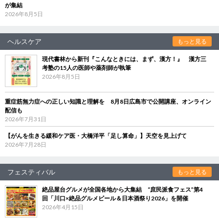
が集結
2026年8月5日
ヘルスケア
もっと見る
現代書林から新刊『こんなときには、まず、漢方！』 漢方三
考塾の15人の医師や薬剤師が執筆
2026年8月5日
重症筋無力症への正しい知識と理解を 8月8日広島市で公開講座、オンライン
配信も
2026年7月31日
【がんを生きる緩和ケア医・大橋洋平「足し算命」】天空を見上げて
2026年7月28日
フェスティバル
もっと見る
絶品屋台グルメが全国各地から大集結 “庶民派食フェス”第4
回「川口×絶品グルメビール＆日本酒祭り2026」を開催
2026年4月15日