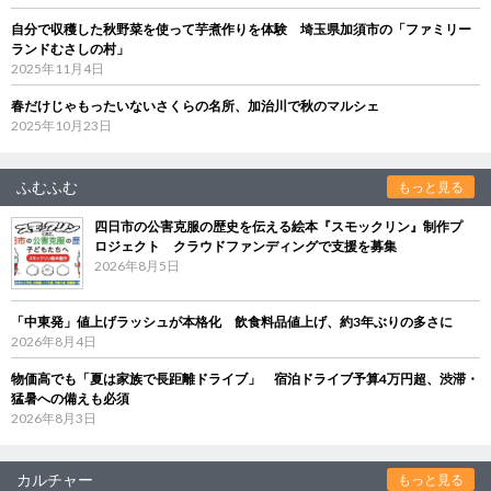
自分で収穫した秋野菜を使って芋煮作りを体験 埼玉県加須市の「ファミリー
ランドむさしの村」
2025年11月4日
春だけじゃもったいないさくらの名所、加治川で秋のマルシェ
2025年10月23日
ふむふむ
もっと見る
四日市の公害克服の歴史を伝える絵本『スモックリン』制作プ
ロジェクト クラウドファンディングで支援を募集
2026年8月5日
「中東発」値上げラッシュが本格化 飲食料品値上げ、約3年ぶりの多さに
2026年8月4日
物価高でも「夏は家族で長距離ドライブ」 宿泊ドライブ予算4万円超、渋滞・
猛暑への備えも必須
2026年8月3日
カルチャー
もっと見る