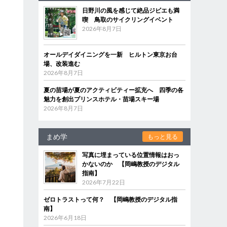
日野川の風を感じて絶品ジビエも満
喫 鳥取のサイクリングイベント
2026年8月7日
オールデイダイニングを一新 ヒルトン東京お台
場、改装進む
2026年8月7日
夏の苗場が夏のアクティビティー拡充へ 四季の各
魅力を創出プリンスホテル・苗場スキー場
2026年8月7日
ア
まめ学
もっと見る
写真に埋まっている位置情報はおっ
かないのか 【岡嶋教授のデジタル
指南】
2026年7月22日
ゼロトラストって何？ 【岡嶋教授のデジタル指
南】
2026年6月18日