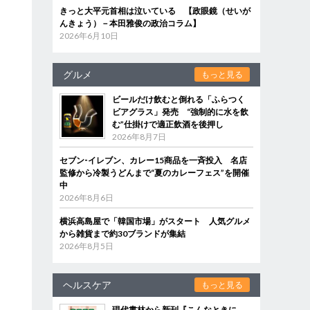
きっと大平元首相は泣いている 【政眼鏡（せいが
んきょう）－本田雅俊の政治コラム】
2026年6月10日
グルメ
もっと見る
ビールだけ飲むと倒れる「ふらつく
ビアグラス」発売 “強制的に水を飲
む”仕掛けで適正飲酒を後押し
2026年8月7日
セブン‐イレブン、カレー15商品を一斉投入 名店
監修から冷製うどんまで“夏のカレーフェス”を開催
中
2026年8月6日
横浜高島屋で「韓国市場」がスタート 人気グルメ
から雑貨まで約30ブランドが集結
2026年8月5日
ヘルスケア
もっと見る
現代書林から新刊『こんなときに