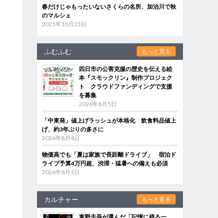
春だけじゃもったいないさくらの名所、加治川で秋
のマルシェ
2025年10月23日
ふむふむ
もっと見る
四日市の公害克服の歴史を伝える絵
本『スモックリン』制作プロジェク
ト クラウドファンディングで支援
を募集
2026年8月5日
「中東発」値上げラッシュが本格化 飲食料品値上
げ、約3年ぶりの多さに
2026年8月4日
物価高でも「夏は家族で長距離ドライブ」 宿泊ド
ライブ予算4万円超、渋滞・猛暑への備えも必須
2026年8月3日
カルチャー
もっと見る
東野圭吾が選んだ「記憶に残る一