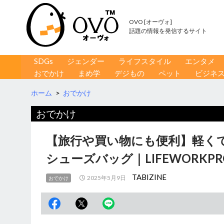
OVO [オーヴォ]
話題の情報を発信するサイト
コンテンツへ移動
検
SDGs
ジェンダー
ライフスタイル
エンタメ
索
おでかけ
まめ学
デジもの
ペット
ビジネ
ホーム
>
おでかけ
おでかけ
【旅行や買い物にも便利】軽く
シューズバッグ｜LIFEWORKPR
TABIZINE
2025年5月9日
おでかけ