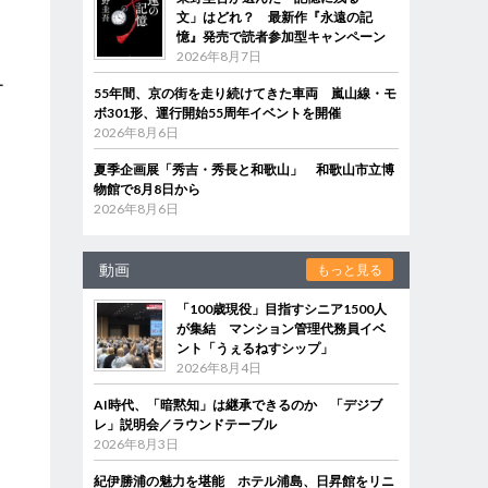
文」はどれ？ 最新作『永遠の記
憶』発売で読者参加型キャンペーン
2026年8月7日
な
ー
55年間、京の街を走り続けてきた車両 嵐山線・モ
ボ301形、運行開始55周年イベントを開催
2026年8月6日
夏季企画展「秀吉・秀長と和歌山」 和歌山市立博
物館で8月8日から
2026年8月6日
動画
もっと見る
「100歳現役」目指すシニア1500人
が集結 マンション管理代務員イベ
ント「うぇるねすシップ」
2026年8月4日
AI時代、「暗黙知」は継承できるのか 「デジブ
レ」説明会／ラウンドテーブル
2026年8月3日
紀伊勝浦の魅力を堪能 ホテル浦島、日昇館をリニ