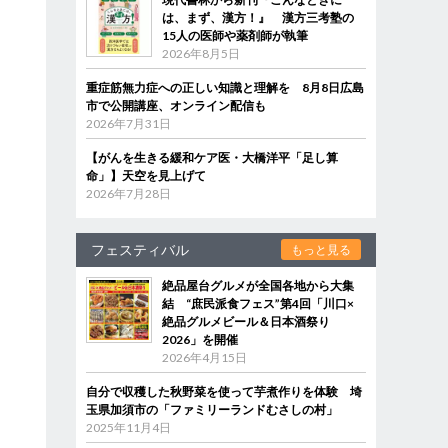
は、まず、漢方！』 漢方三考塾の
15人の医師や薬剤師が執筆
2026年8月5日
重症筋無力症への正しい知識と理解を 8月8日広島
市で公開講座、オンライン配信も
2026年7月31日
【がんを生きる緩和ケア医・大橋洋平「足し算
命」】天空を見上げて
2026年7月28日
フェスティバル
もっと見る
絶品屋台グルメが全国各地から大集
結 “庶民派食フェス”第4回「川口×
絶品グルメビール＆日本酒祭り
2026」を開催
2026年4月15日
自分で収穫した秋野菜を使って芋煮作りを体験 埼
玉県加須市の「ファミリーランドむさしの村」
2025年11月4日