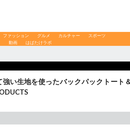
ファッション
グルメ
カルチャー
スポーツ
ス
動画
はばたけラボ
て強い生地を使ったバックパックトート
ODUCTS