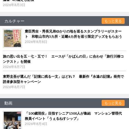
2026年8月3日
カルチャー
もっと見る
豊臣秀吉・秀長兄弟ゆかりの地を巡るスタンプラリーがスター
ト 和歌山市内5カ所・近畿6カ所を巡り限定グッズをもらおう
2026年8月8日
旅の思い出を五・七・五で！ エースが「かばんの日」に合わせ「旅行川柳コ
ンテスト」を開催
2026年8月7日
東野圭吾が選んだ「記憶に残る一文」はどれ？ 最新作『永遠の記憶』発売で
読者参加型キャンペーン
2026年8月7日
動画
もっと見る
「100歳現役」目指すシニア1500人が集結 マンション管理代
務員イベント「うぇるねすシップ」
2026年8月4日