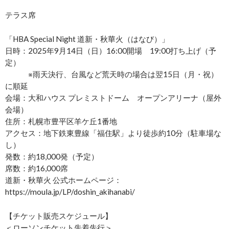
テラス席
「HBA Special Night 道新・秋華火（はなび）」
日時：2025年9月14日（日）16:00開場 19:00打ち上げ（予
定）
※雨天決行、台風など荒天時の場合は翌15日（月・祝）
に順延
会場：大和ハウス プレミストドーム オープンアリーナ（屋外
会場）
住所：札幌市豊平区羊ケ丘1番地
アクセス：地下鉄東豊線「福住駅」より徒歩約10分（駐車場な
し）
発数：約18,000発（予定）
席数：約16,000席
道新・秋華火 公式ホームページ：
https://moula.jp/LP/doshin_akihanabi/
【チケット販売スケジュール】
＜ローソンチケット先着先行＞