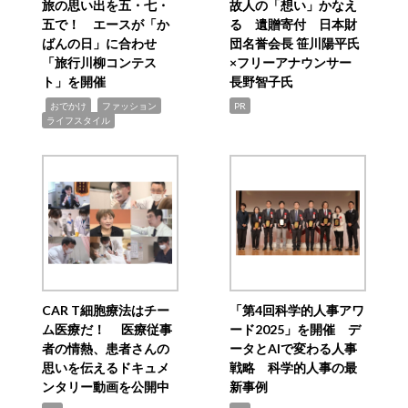
旅の思い出を五・七・
故人の「想い」かなえ
五で！ エースが「か
る 遺贈寄付 日本財
ばんの日」に合わせ
団名誉会長 笹川陽平氏
「旅行川柳コンテス
×フリーアナウンサー
ト」を開催
長野智子氏
,
,
,
おでかけ
ファッション
PR
ライフスタイル
CAR T細胞療法はチー
「第4回科学的人事アワ
ム医療だ！ 医療従事
ード2025」を開催 デ
者の情熱、患者さんの
ータとAIで変わる人事
思いを伝えるドキュメ
戦略 科学的人事の最
ンタリー動画を公開中
新事例