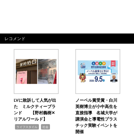
レコメンド
LVに敗訴して人気が出
ノーベル賞受賞・白川
た ミルクティーブラ
英樹博士が小中高生を
ンド 【野村義樹✕
直接指導 名城大学が
リアルワールド】
講演会と導電性プラス
チック実験イベントを
,
,
ライフスタイル
社会
開催