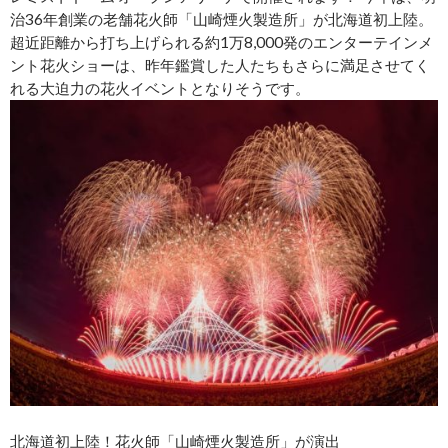
治36年創業の老舗花火師「山崎煙火製造所」が北海道初上陸。
超近距離から打ち上げられる約1万8,000発のエンターテインメ
ント花火ショーは、昨年鑑賞した人たちもさらに満足させてく
れる大迫力の花火イベントとなりそうです。
北海道初上陸！花火師「山崎煙火製造所」が演出