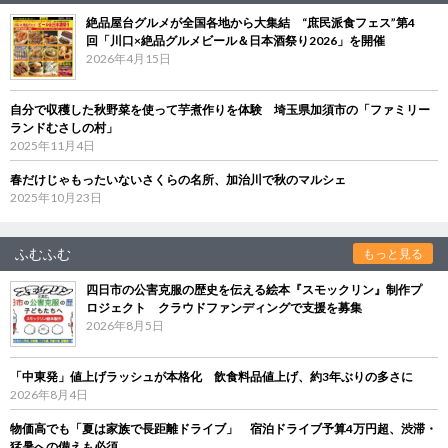
絶品屋台グルメが全国各地から大集結 “庶民派食フェス”第4
回「川口×絶品グルメビール＆日本酒祭り2026」を開催
2026年4月15日
自分で収穫した秋野菜を使って芋煮作りを体験 埼玉県加須市の「ファミリー
ランドむさしの村」
2025年11月4日
春だけじゃもったいないさくらの名所、加治川で秋のマルシェ
2025年10月23日
ふむふむ
もっと見る
四日市の公害克服の歴史を伝える絵本『スモックリン』制作プ
ロジェクト クラウドファンディングで支援を募集
2026年8月5日
「中東発」値上げラッシュが本格化 飲食料品値上げ、約3年ぶりの多さに
2026年8月4日
物価高でも「夏は家族で長距離ドライブ」 宿泊ドライブ予算4万円超、渋滞・
猛暑への備えも必須