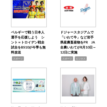
ベルギーで戦う日本人
ドジャースタジアムで
選手を応援しよう シ
「いわて牛」など岩手
ント＝トロイデン戦全
県産農畜産物をPR JA
試合をBS10が今季も無
全農いわてが8月10日～
料放送
12日に実施
,
,
,
スポーツ
スポーツ
ビジネス