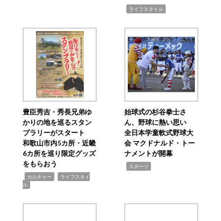
,
ライフスタイル
豊臣秀吉・秀長兄弟ゆ
始球式の杉谷拳士さ
かりの地を巡るスタン
ん、野球に熱い思い
プラリーがスタート
全日本学童軟式野球大
和歌山市内5カ所・近畿
会 マクドナルド・トー
6カ所を巡り限定グッズ
ナメントが開幕
をもらおう
,
スポーツ
,
,
カルチャー
ライフスタイ
ル