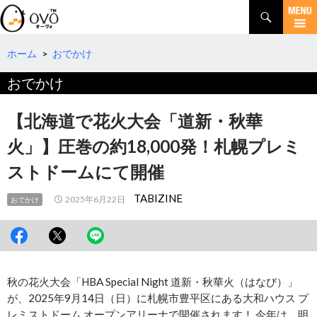
検
索
コ
ン
テ
ホーム
>
おでかけ
ン
おでかけ
ツ
へ
移
【北海道で花火大会「道新・秋華
動
火」】圧巻の約18,000発！札幌プレミ
ストドームにて開催
TABIZINE
2025年6月22日
おでかけ
秋の花火大会「HBA Special Night 道新・秋華火（はなび）」
が、2025年9月14日（日）に札幌市豊平区にある大和ハウス プ
レミストドーム オープンアリーナで開催されます！ 今年は、明