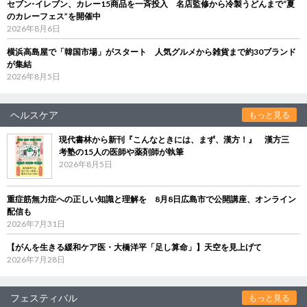
セブン‐イレブン、カレー15商品を一斉投入 名店監修から冷製うどんまで“夏
のカレーフェス”を開催中
2026年8月6日
横浜高島屋で「韓国市場」がスタート 人気グルメから雑貨まで約30ブランド
が集結
2026年8月5日
ヘルスケア
もっと見る
現代書林から新刊『こんなときには、まず、漢方！』 漢方三
考塾の15人の医師や薬剤師が執筆
2026年8月5日
重症筋無力症への正しい知識と理解を 8月8日広島市で公開講座、オンライン
配信も
2026年7月31日
【がんを生きる緩和ケア医・大橋洋平「足し算命」】天空を見上げて
2026年7月28日
フェスティバル
もっと見る