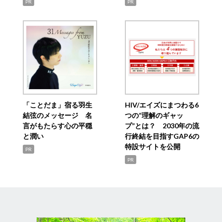
PR
PR
「ことだま」宿る羽生
HIV/エイズにまつわる6
結弦のメッセージ 名
つの“理解のギャッ
言がもたらす心の平穏
プ”とは？ 2030年の流
と潤い
行終結を目指すGAP6の
特設サイトを公開
PR
PR