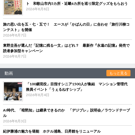
ト 和歌山市内5カ所・近畿6カ所を巡り限定グッズをもらおう
2026年8月8日
旅の思い出を五・七・五で！ エースが「かばんの日」に合わせ「旅行川柳コ
ンテスト」を開催
2026年8月7日
東野圭吾が選んだ「記憶に残る一文」はどれ？ 最新作『永遠の記憶』発売で
読者参加型キャンペーン
2026年8月7日
動画
もっと見る
「100歳現役」目指すシニア1500人が集結 マンション管理代
務員イベント「うぇるねすシップ」
2026年8月4日
AI時代、「暗黙知」は継承できるのか 「デジブレ」説明会／ラウンドテーブ
ル
2026年8月3日
紀伊勝浦の魅力を堪能 ホテル浦島、日昇館をリニューアル