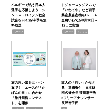
ベルギーで戦う日本人
ドジャースタジアムで
選手を応援しよう シ
「いわて牛」など岩手
ント＝トロイデン戦全
県産農畜産物をPR JA
試合をBS10が今季も無
全農いわてが8月10日～
料放送
12日に実施
,
,
,
スポーツ
スポーツ
ビジネス
旅の思い出を五・七・
故人の「想い」かなえ
五で！ エースが「か
る 遺贈寄付 日本財
ばんの日」に合わせ
団名誉会長 笹川陽平氏
「旅行川柳コンテス
×フリーアナウンサー
ト」を開催
長野智子氏