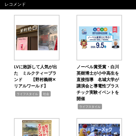
レコメンド
LVに敗訴して人気が出
ノーベル賞受賞・白川
た ミルクティーブラ
英樹博士が小中高生を
ンド 【野村義樹✕
直接指導 名城大学が
リアルワールド】
講演会と導電性プラス
チック実験イベントを
,
,
ライフスタイル
社会
開催
,
ライフスタイル