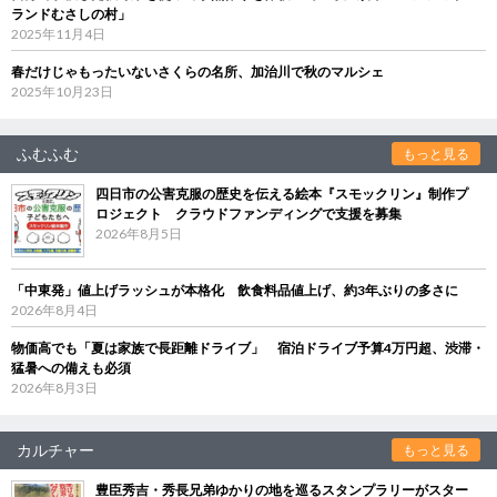
ランドむさしの村」
2025年11月4日
春だけじゃもったいないさくらの名所、加治川で秋のマルシェ
2025年10月23日
ふむふむ
もっと見る
四日市の公害克服の歴史を伝える絵本『スモックリン』制作プ
ロジェクト クラウドファンディングで支援を募集
2026年8月5日
「中東発」値上げラッシュが本格化 飲食料品値上げ、約3年ぶりの多さに
2026年8月4日
物価高でも「夏は家族で長距離ドライブ」 宿泊ドライブ予算4万円超、渋滞・
猛暑への備えも必須
2026年8月3日
カルチャー
もっと見る
豊臣秀吉・秀長兄弟ゆかりの地を巡るスタンプラリーがスター