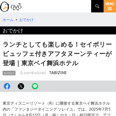
検
索
コ
ン
テ
ホーム
>
おでかけ
ン
おでかけ
ツ
へ
移
ランチとしても楽しめる！セイボリー
動
ビュッフェ付きアフタヌーンティーが
登場｜東京ベイ舞浜ホテル
TABIZINE
2025年6月24日
おでかけ
東京ディズニーリゾート（R）に隣接する東京ベイ舞浜ホテル
内の「ファンタジーダイニング ソレイユ」では、2025年7月5
日（土）から9月15日（月・祝）の土・日・祝日限定で、アフ