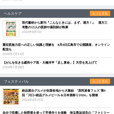
ヘルスケア
もっと見る
現代書林から新刊『こんなときには、まず、漢方！』 漢方三
考塾の15人の医師や薬剤師が執筆
2026年8月5日
重症筋無力症への正しい知識と理解を 8月8日広島市で公開講座、オンライン
配信も
2026年7月31日
【がんを生きる緩和ケア医・大橋洋平「足し算命」】天空を見上げて
2026年7月28日
フェスティバル
もっと見る
絶品屋台グルメが全国各地から大集結 “庶民派食フェス”第4
回「川口×絶品グルメビール＆日本酒祭り2026」を開催
2026年4月15日
自分で収穫した秋野菜を使って芋煮作りを体験 埼玉県加須市の「ファミリー