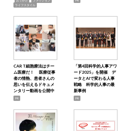
,
,
,
おでかけ
ファッション
PR
ライフスタイル
CAR T細胞療法はチー
「第4回科学的人事アワ
ム医療だ！ 医療従事
ード2025」を開催 デ
者の情熱、患者さんの
ータとAIで変わる人事
思いを伝えるドキュメ
戦略 科学的人事の最
ンタリー動画を公開中
新事例
PR
PR