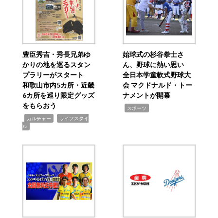
豊臣秀吉・秀長兄弟ゆ
始球式の杉谷拳士さ
かりの地を巡るスタン
ん、野球に熱い思い
プラリーがスタート
全日本学童軟式野球大
和歌山市内5カ所・近畿
会 マクドナルド・トー
6カ所を巡り限定グッズ
ナメントが開幕
をもらおう
,
スポーツ
,
,
カルチャー
ライフスタイ
ル