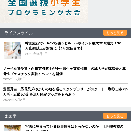
ライフスタイル
もっと見る
韓国旅行でau PAYを使うとPontaポイント最大20％還元！30
万店舗以上が対象に【9月30日まで】
2026年8月8日
ノーベル賞受賞・白川英樹博士が小中高生を直接指導 名城大学が講演会と導
電性プラスチック実験イベントを開催
2026年8月8日
豊臣秀吉・秀長兄弟ゆかりの地を巡るスタンプラリーがスタート 和歌山市内5
カ所・近畿6カ所を巡り限定グッズをもらおう
2026年8月8日
まめ学
もっと見る
写真に埋まっている位置情報はおっかないのか 【岡嶋教授の