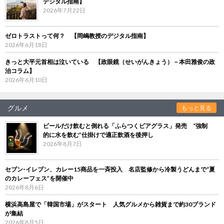
デジタル指南】
2026年7月22日
ゼロトラストって何？ 【岡嶋教授のデジタル指南】
2026年6月18日
きっと大平元首相は泣いている 【政眼鏡（せいがんきょう）－本田雅俊の政
治コラム】
2026年6月10日
グルメ
もっと見る
ビールだけ飲むと倒れる「ふらつくビアグラス」発売 “強制
的に水を飲む”仕掛けで適正飲酒を後押し
2026年8月7日
セブン‐イレブン、カレー15商品を一斉投入 名店監修から冷製うどんまで“夏
のカレーフェス”を開催中
2026年8月6日
横浜高島屋で「韓国市場」がスタート 人気グルメから雑貨まで約30ブランド
が集結
2026年8月5日