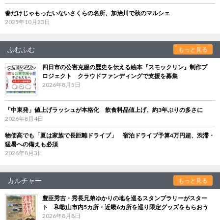
春だけじゃもったいないさくらの名所、加治川で秋のマルシェ
2025年10月23日
ふむふむ
もっと見る
四日市の公害克服の歴史を伝える絵本『スモックリン』制作プ
ロジェクト クラウドファンディングで支援を募集
2026年8月5日
「中東発」値上げラッシュが本格化 飲食料品値上げ、約3年ぶりの多さに
2026年8月4日
物価高でも「夏は家族で長距離ドライブ」 宿泊ドライブ予算4万円超、渋滞・
猛暑への備えも必須
2026年8月3日
カルチャー
もっと見る
豊臣秀吉・秀長兄弟ゆかりの地を巡るスタンプラリーがスター
ト 和歌山市内5カ所・近畿6カ所を巡り限定グッズをもらおう
2026年8月8日