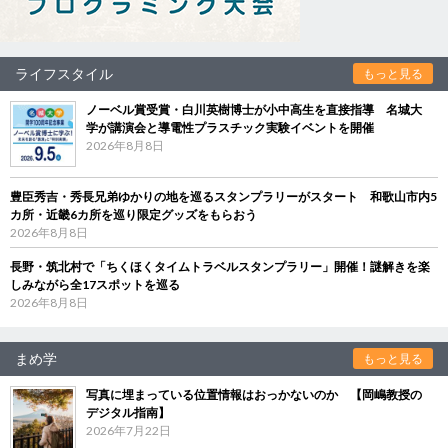
ライフスタイル
もっと見る
ノーベル賞受賞・白川英樹博士が小中高生を直接指導 名城大
学が講演会と導電性プラスチック実験イベントを開催
2026年8月8日
豊臣秀吉・秀長兄弟ゆかりの地を巡るスタンプラリーがスタート 和歌山市内5
カ所・近畿6カ所を巡り限定グッズをもらおう
2026年8月8日
長野・筑北村で「ちくほくタイムトラベルスタンプラリー」開催！謎解きを楽
しみながら全17スポットを巡る
2026年8月8日
まめ学
もっと見る
写真に埋まっている位置情報はおっかないのか 【岡嶋教授の
デジタル指南】
2026年7月22日