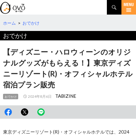
検
索
コ
ン
テ
ホーム
>
おでかけ
ン
おでかけ
ツ
へ
移
【ディズニー・ハロウィーンのオリジ
動
ナルグッズがもらえる！】東京ディズ
ニーリゾート(R)・オフィシャルホテル
宿泊プラン販売
TABIZINE
2024年8月6日
おでかけ
東京ディズニーリゾート(R)・オフィシャルホテルでは、2024