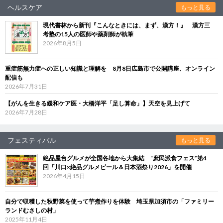
ヘルスケア
もっと見る
現代書林から新刊『こんなときには、まず、漢方！』 漢方三
考塾の15人の医師や薬剤師が執筆
2026年8月5日
重症筋無力症への正しい知識と理解を 8月8日広島市で公開講座、オンライン
配信も
2026年7月31日
【がんを生きる緩和ケア医・大橋洋平「足し算命」】天空を見上げて
2026年7月28日
フェスティバル
もっと見る
絶品屋台グルメが全国各地から大集結 “庶民派食フェス”第4
回「川口×絶品グルメビール＆日本酒祭り2026」を開催
2026年4月15日
自分で収穫した秋野菜を使って芋煮作りを体験 埼玉県加須市の「ファミリー
ランドむさしの村」
2025年11月4日