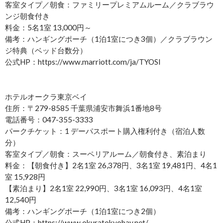
客室タイプ／朝食：ファミリープレミアムルーム／クラブラウ
ンジ朝食付き
料金：5名1室 13,000円～
備考：ハンギングポーチ（1泊1室につき3個）／クラブラウン
ジ特典（ベッド台数分）
公式HP：https://www.marriott.com/ja/TYOSI
ホテルオークラ東京ベイ
住所：〒279-8585 千葉県浦安市舞浜1番地8号
電話番号：047-355-3333
パークチケット：1 デーパスポート購入権利付き（宿泊人数
分）
客室タイプ／朝食：スーペリアルーム／朝食付き、素泊まり
料金：【朝食付き】2名1室 26,378円、3名1室 19,481円、4名1
室 15,928円
【素泊まり】2名1室 22,990円、3名1室 16,093円、4名1室
12,540円
備考：ハンギングポーチ（1泊1室につき2個）
公式HP：https://www.okuratokyobay.net/