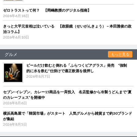
ゼロトラストって何？ 【岡嶋教授のデジタル指南】
2026年6月18日
きっと大平元首相は泣いている 【政眼鏡（せいがんきょう）－本田雅俊の政
治コラム】
2026年6月10日
グルメ
もっと見る
ビールだけ飲むと倒れる「ふらつくビアグラス」発売 “強制
的に水を飲む”仕掛けで適正飲酒を後押し
2026年8月7日
セブン‐イレブン、カレー15商品を一斉投入 名店監修から冷製うどんまで“夏
のカレーフェス”を開催中
2026年8月6日
横浜高島屋で「韓国市場」がスタート 人気グルメから雑貨まで約30ブランド
が集結
2026年8月5日