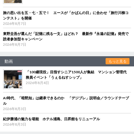
旅の思い出を五・七・五で！ エースが「かばんの日」に合わせ「旅行川柳コ
ンテスト」を開催
2026年8月7日
東野圭吾が選んだ「記憶に残る一文」はどれ？ 最新作『永遠の記憶』発売で
読者参加型キャンペーン
2026年8月7日
動画
もっと見る
「100歳現役」目指すシニア1500人が集結 マンション管理代
務員イベント「うぇるねすシップ」
2026年8月4日
AI時代、「暗黙知」は継承できるのか 「デジブレ」説明会／ラウンドテーブ
ル
2026年8月3日
紀伊勝浦の魅力を堪能 ホテル浦島、日昇館をリニューアル
2026年8月3日