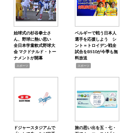
始球式の杉谷拳士さ
ベルギーで戦う日本人
ん、野球に熱い思い
選手を応援しよう シ
全日本学童軟式野球大
ント＝トロイデン戦全
会 マクドナルド・トー
試合をBS10が今季も無
ナメントが開幕
料放送
,
,
スポーツ
スポーツ
ドジャースタジアムで
旅の思い出を五・七・