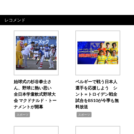
レコメンド
始球式の杉谷拳士さ
ベルギーで戦う日本人
ん、野球に熱い思い
選手を応援しよう シ
全日本学童軟式野球大
ント＝トロイデン戦全
会 マクドナルド・トー
試合をBS10が今季も無
ナメントが開幕
料放送
,
,
スポーツ
スポーツ