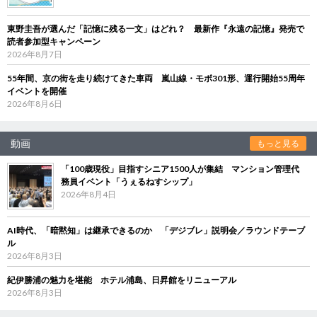
東野圭吾が選んだ「記憶に残る一文」はどれ？ 最新作『永遠の記憶』発売で
読者参加型キャンペーン
2026年8月7日
55年間、京の街を走り続けてきた車両 嵐山線・モボ301形、運行開始55周年
イベントを開催
2026年8月6日
動画
もっと見る
「100歳現役」目指すシニア1500人が集結 マンション管理代
務員イベント「うぇるねすシップ」
2026年8月4日
AI時代、「暗黙知」は継承できるのか 「デジブレ」説明会／ラウンドテーブ
ル
2026年8月3日
紀伊勝浦の魅力を堪能 ホテル浦島、日昇館をリニューアル
2026年8月3日