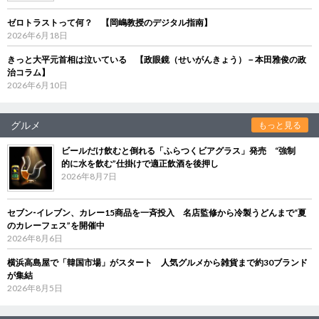
ゼロトラストって何？ 【岡嶋教授のデジタル指南】
2026年6月18日
きっと大平元首相は泣いている 【政眼鏡（せいがんきょう）－本田雅俊の政
治コラム】
2026年6月10日
グルメ
もっと見る
ビールだけ飲むと倒れる「ふらつくビアグラス」発売 “強制
的に水を飲む”仕掛けで適正飲酒を後押し
2026年8月7日
セブン‐イレブン、カレー15商品を一斉投入 名店監修から冷製うどんまで“夏
のカレーフェス”を開催中
2026年8月6日
横浜高島屋で「韓国市場」がスタート 人気グルメから雑貨まで約30ブランド
が集結
2026年8月5日