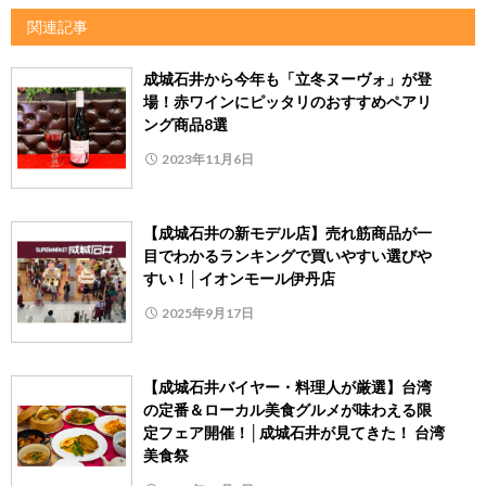
関連記事
成城石井から今年も「立冬ヌーヴォ」が登
場！赤ワインにピッタリのおすすめペアリ
ング商品8選
2023年11月6日
【成城石井の新モデル店】売れ筋商品が一
目でわかるランキングで買いやすい選びや
すい！│イオンモール伊丹店
2025年9月17日
【成城石井バイヤー・料理人が厳選】台湾
の定番＆ローカル美食グルメが味わえる限
定フェア開催！│成城石井が見てきた！ 台湾
美食祭