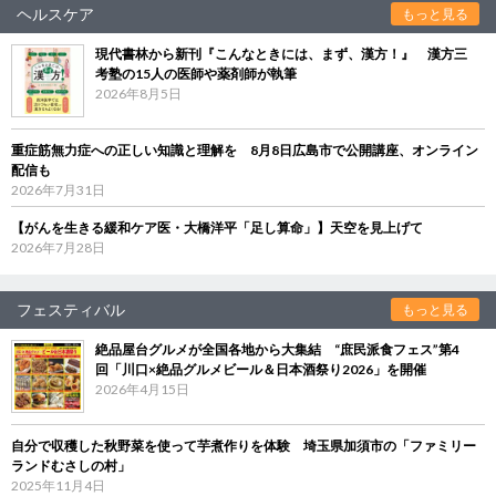
ヘルスケア
もっと見る
現代書林から新刊『こんなときには、まず、漢方！』 漢方三
考塾の15人の医師や薬剤師が執筆
2026年8月5日
重症筋無力症への正しい知識と理解を 8月8日広島市で公開講座、オンライン
配信も
2026年7月31日
【がんを生きる緩和ケア医・大橋洋平「足し算命」】天空を見上げて
2026年7月28日
フェスティバル
もっと見る
絶品屋台グルメが全国各地から大集結 “庶民派食フェス”第4
回「川口×絶品グルメビール＆日本酒祭り2026」を開催
2026年4月15日
自分で収穫した秋野菜を使って芋煮作りを体験 埼玉県加須市の「ファミリー
ランドむさしの村」
2025年11月4日