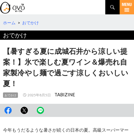
検
索
コ
ン
テ
ホーム
>
おでかけ
ン
おでかけ
ツ
へ
移
【暑すぎる夏に成城石井から涼しい提
動
案！】氷で楽しむ夏ワイン＆爆売れ自
家製冷やし麺で過ごす涼しくおいしい
夏！
TABIZINE
2025年8月5日
おでかけ
今年もうだるような暑さが続くの日本の夏。高級スーパーマー