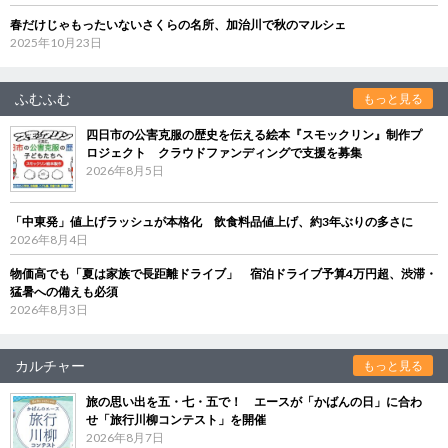
春だけじゃもったいないさくらの名所、加治川で秋のマルシェ
2025年10月23日
ふむふむ
もっと見る
四日市の公害克服の歴史を伝える絵本『スモックリン』制作プ
ロジェクト クラウドファンディングで支援を募集
2026年8月5日
「中東発」値上げラッシュが本格化 飲食料品値上げ、約3年ぶりの多さに
2026年8月4日
物価高でも「夏は家族で長距離ドライブ」 宿泊ドライブ予算4万円超、渋滞・
猛暑への備えも必須
2026年8月3日
カルチャー
もっと見る
旅の思い出を五・七・五で！ エースが「かばんの日」に合わ
せ「旅行川柳コンテスト」を開催
2026年8月7日