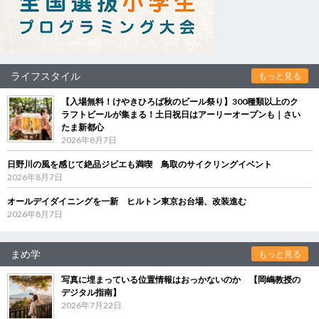
ライフスタイル
もっと見る
【入場無料！けやきひろば秋のビール祭り】300種類以上のク
ラフトビールが集まる！土日祝日はアーリーオープンも｜さい
たま新都心
2026年8月7日
日野川の風を感じて絶品ジビエも満喫 鳥取のサイクリングイベント
2026年8月7日
オールデイダイニングを一新 ヒルトン東京お台場、改装進む
2026年8月7日
まめ学
もっと見る
写真に埋まっている位置情報はおっかないのか 【岡嶋教授の
デジタル指南】
2026年7月22日