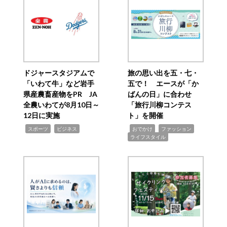
ドジャースタジアムで
旅の思い出を五・七・
「いわて牛」など岩手
五で！ エースが「か
県産農畜産物をPR JA
ばんの日」に合わせ
全農いわてが8月10日～
「旅行川柳コンテス
12日に実施
ト」を開催
,
,
,
,
,
スポーツ
ビジネス
おでかけ
ファッション
ライフスタイル