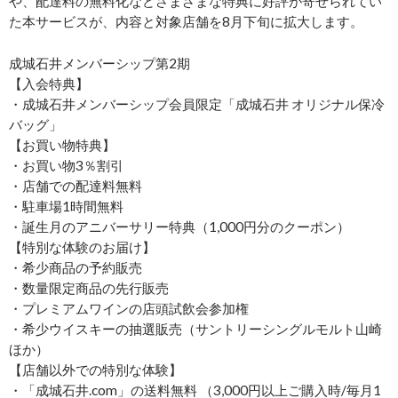
や、配達料の無料化などさまざまな特典に好評が寄せられてい
た本サービスが、内容と対象店舗を8月下旬に拡大します。
成城石井メンバーシップ第2期
【入会特典】
・成城石井メンバーシップ会員限定「成城石井 オリジナル保冷
バッグ」
【お買い物特典】
・お買い物3％割引
・店舗での配達料無料
・駐車場1時間無料
・誕生月のアニバーサリー特典（1,000円分のクーポン）
【特別な体験のお届け】
・希少商品の予約販売
・数量限定商品の先行販売
・プレミアムワインの店頭試飲会参加権
・希少ウイスキーの抽選販売（サントリーシングルモルト山崎
ほか）
【店舗以外での特別な体験】
・「成城石井.com」の送料無料 （3,000円以上ご購入時/毎月1