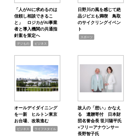
「人がAIに求めるのは
日野川の風を感じて絶
信頼し相談できるこ
品ジビエも満喫 鳥取
と」 ロジカがAI事業
のサイクリングイベン
者と導入機関の共通指
ト
針案を策定へ
,
スポーツ
,
,
デジもの
ビジネス
オールデイダイニング
故人の「想い」かなえ
を一新 ヒルトン東京
る 遺贈寄付 日本財
お台場、改装進む
団名誉会長 笹川陽平氏
×フリーアナウンサー
,
,
ビジネス
ライフスタイル
長野智子氏