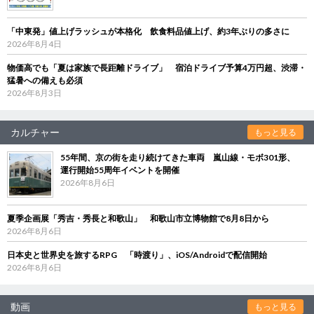
「中東発」値上げラッシュが本格化 飲食料品値上げ、約3年ぶりの多さに
2026年8月4日
物価高でも「夏は家族で長距離ドライブ」 宿泊ドライブ予算4万円超、渋滞・
猛暑への備えも必須
2026年8月3日
カルチャー
もっと見る
55年間、京の街を走り続けてきた車両 嵐山線・モボ301形、
運行開始55周年イベントを開催
2026年8月6日
夏季企画展「秀吉・秀長と和歌山」 和歌山市立博物館で8月8日から
2026年8月6日
日本史と世界史を旅するRPG 「時渡り」、iOS/Androidで配信開始
2026年8月6日
動画
もっと見る