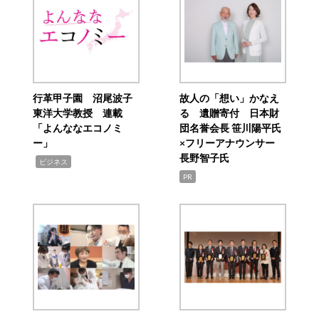
行革甲子園 沼尾波子
故人の「想い」かなえ
東洋大学教授 連載
る 遺贈寄付 日本財
「よんななエコノミ
団名誉会長 笹川陽平氏
ー」
×フリーアナウンサー
長野智子氏
,
ビジネス
PR