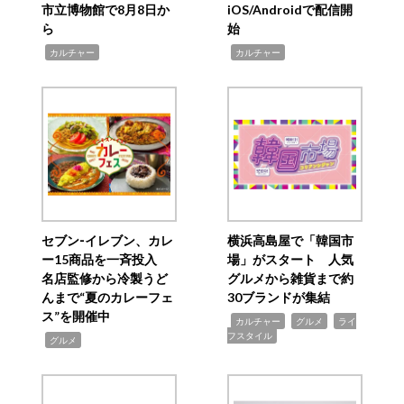
市立博物館で8月8日か
iOS/Androidで配信開
ら
始
,
,
カルチャー
カルチャー
セブン‐イレブン、カレ
横浜高島屋で「韓国市
ー15商品を一斉投入
場」がスタート 人気
名店監修から冷製うど
グルメから雑貨まで約
んまで“夏のカレーフェ
30ブランドが集結
ス”を開催中
,
,
,
カルチャー
グルメ
ライ
フスタイル
,
グルメ