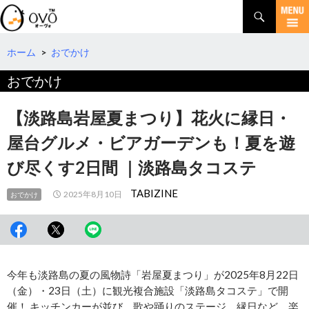
検
索
コ
ン
テ
ホーム
>
おでかけ
ン
おでかけ
ツ
へ
移
【淡路島岩屋夏まつり】花火に縁日・
動
屋台グルメ・ビアガーデンも！夏を遊
び尽くす2日間 ｜淡路島タコステ
TABIZINE
2025年8月10日
おでかけ
今年も淡路島の夏の風物詩「岩屋夏まつり」が2025年8月22日
（金）・23日（土）に観光複合施設「淡路島タコステ」で開
催！ キッチンカーが並び、歌や踊りのステージ、縁日など、楽