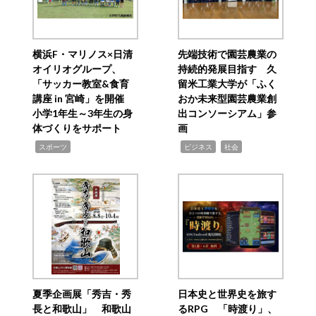
横浜F・マリノス×日清
先端技術で園芸農業の
オイリオグループ、
持続的発展目指す 久
「サッカー教室&食育
留米工業大学が「ふく
講座 in 宮崎」を開催
おか未来型園芸農業創
小学1年生～3年生の身
出コンソーシアム」参
体づくりをサポート
画
,
,
,
スポーツ
ビジネス
社会
夏季企画展「秀吉・秀
日本史と世界史を旅す
長と和歌山」 和歌山
るRPG 「時渡り」、