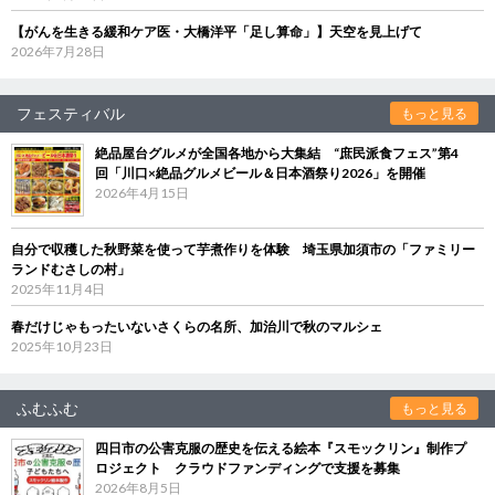
【がんを生きる緩和ケア医・大橋洋平「足し算命」】天空を見上げて
2026年7月28日
フェスティバル
もっと見る
絶品屋台グルメが全国各地から大集結 “庶民派食フェス”第4
回「川口×絶品グルメビール＆日本酒祭り2026」を開催
2026年4月15日
自分で収穫した秋野菜を使って芋煮作りを体験 埼玉県加須市の「ファミリー
ランドむさしの村」
2025年11月4日
春だけじゃもったいないさくらの名所、加治川で秋のマルシェ
2025年10月23日
ふむふむ
もっと見る
四日市の公害克服の歴史を伝える絵本『スモックリン』制作プ
ロジェクト クラウドファンディングで支援を募集
2026年8月5日