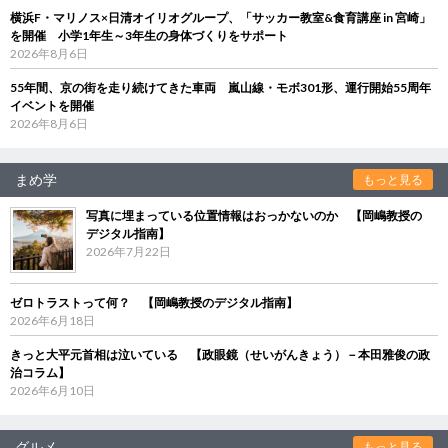
横浜F・マリノス×日清オイリオグループ、「サッカー教室&食育講座 in 宮崎」
を開催 小学1年生～3年生の身体づくりをサポート
2026年8月6日
55年間、京の街を走り続けてきた車両 嵐山線・モボ301形、運行開始55周年
イベントを開催
2026年8月6日
まめ学
もっと見る
写真に埋まっている位置情報はおっかないのか 【岡嶋教授の
デジタル指南】
2026年7月22日
ゼロトラストって何？ 【岡嶋教授のデジタル指南】
2026年6月18日
きっと大平元首相は泣いている 【政眼鏡（せいがんきょう）－本田雅俊の政
治コラム】
2026年6月10日
グルメ
もっと見る