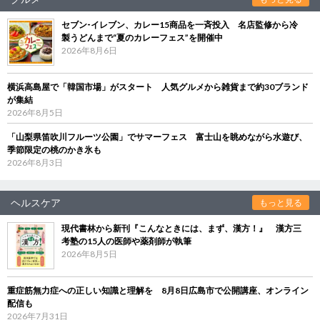
セブン‐イレブン、カレー15商品を一斉投入 名店監修から冷
製うどんまで“夏のカレーフェス”を開催中
2026年8月6日
横浜高島屋で「韓国市場」がスタート 人気グルメから雑貨まで約30ブランド
が集結
2026年8月5日
「山梨県笛吹川フルーツ公園」でサマーフェス 富士山を眺めながら水遊び、
季節限定の桃のかき氷も
2026年8月3日
ヘルスケア
もっと見る
現代書林から新刊『こんなときには、まず、漢方！』 漢方三
考塾の15人の医師や薬剤師が執筆
2026年8月5日
重症筋無力症への正しい知識と理解を 8月8日広島市で公開講座、オンライン
配信も
2026年7月31日