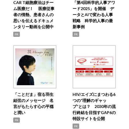
CAR T細胞療法はチー
「第4回科学的人事アワ
ム医療だ！ 医療従事
ード2025」を開催 デ
者の情熱、患者さんの
ータとAIで変わる人事
思いを伝えるドキュメ
戦略 科学的人事の最
ンタリー動画を公開中
新事例
PR
PR
「ことだま」宿る羽生
HIV/エイズにまつわる6
結弦のメッセージ 名
つの“理解のギャッ
言がもたらす心の平穏
プ”とは？ 2030年の流
と潤い
行終結を目指すGAP6の
特設サイトを公開
PR
PR