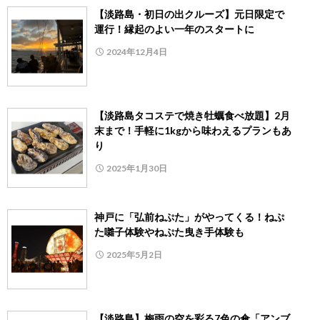
【淡路島・初日の出クルーズ】元日限定で
運行！縁起のよい一年のスタートに
2024年12月4日
【淡路島タコステで焼き牡蠣食べ放題】2月
末まで！手軽に1kgから味わえるプランもあ
り
2025年1月30日
神戸に「弘前ねぷた」がやってくる！ねぷ
た囃子体験やねぷた曳き手体験も
2025年5月2日
【淡路島】梅雨の空を彩る7色の傘「アンブ