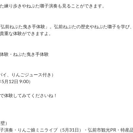
た練り歩きやねぷた囃子演奏も見ることができます。
の「弘前ねぷた曳き手体験」。弘前ねぷたの歴史やねぷた囃子を学び
貴重な体験ができますよ。
体験・ねぷた曳き手体験
プルパイ、りんごジュース付き）
12日 9:00）
で体験してみてくださいね！
岸壁）
子演奏・りんご娘ミニライブ（5月31日）・弘前市観光PR・特産