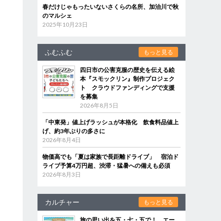
春だけじゃもったいないさくらの名所、加治川で秋
のマルシェ
2025年10月23日
ふむふむ
もっと見る
四日市の公害克服の歴史を伝える絵
本『スモックリン』制作プロジェク
ト クラウドファンディングで支援
を募集
2026年8月5日
「中東発」値上げラッシュが本格化 飲食料品値上
げ、約3年ぶりの多さに
2026年8月4日
物価高でも「夏は家族で長距離ドライブ」 宿泊ド
ライブ予算4万円超、渋滞・猛暑への備えも必須
2026年8月3日
カルチャー
もっと見る
旅の思い出を五・七・五で！ エー