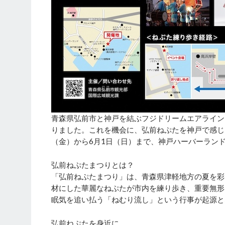
青森県弘前市と神戸を結ぶフジドリームエアライン
りました。これを機会に、弘前ねぷたを神戸で感じるこ
（金）から6月1日（日）まで、神戸ハーバーラン
弘前ねぷたまつりとは？
「弘前ねぷたまつり」は、青森県津軽地方の夏を彩
材にした華麗なねぷたが市内を練り歩き、重要無形
眠気を追い払う「ねむり流し」という行事が起源と
弘前ねぷたを身近に