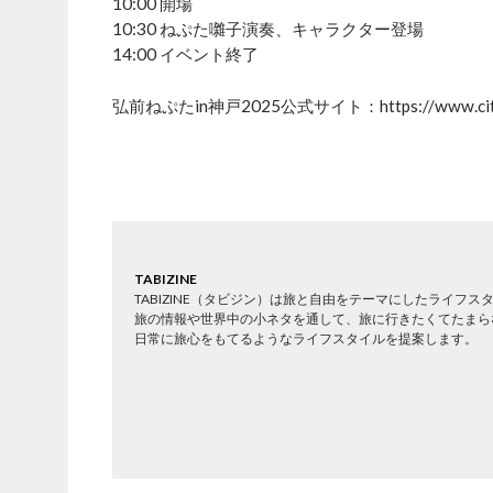
10:00 開場
10:30 ねぷた囃子演奏、キャラクター登場
14:00 イベント終了
弘前ねぷたin神戸2025公式サイト：https://www.city.hir
TABIZINE
TABIZINE（タビジン）は旅と自由をテーマにしたライフ
旅の情報や世界中の小ネタを通して、旅に行きたくてたまら
日常に旅心をもてるようなライフスタイルを提案します。