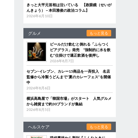
きっと大平元首相は泣いている 【政眼鏡（せいが
んきょう）－本田雅俊の政治コラム】
2026年6月10日
グルメ
もっと見る
ビールだけ飲むと倒れる「ふらつく
ビアグラス」発売 “強制的に水を飲
む”仕掛けで適正飲酒を後押し
2026年8月7日
セブン‐イレブン、カレー15商品を一斉投入 名店
な
監修から冷製うどんまで“夏のカレーフェス”を開催
中
2026年8月6日
横浜高島屋で「韓国市場」がスタート 人気グルメ
から雑貨まで約30ブランドが集結
2026年8月5日
に
ヘルスケア
もっと見る
現代書林から新刊『こんなときに