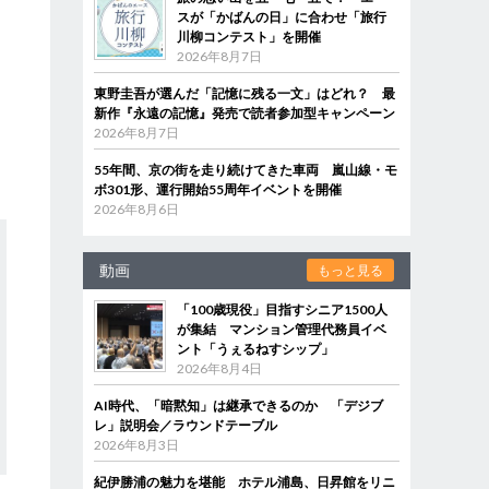
スが「かばんの日」に合わせ「旅行
川柳コンテスト」を開催
2026年8月7日
東野圭吾が選んだ「記憶に残る一文」はどれ？ 最
新作『永遠の記憶』発売で読者参加型キャンペーン
2026年8月7日
55年間、京の街を走り続けてきた車両 嵐山線・モ
ボ301形、運行開始55周年イベントを開催
2026年8月6日
動画
もっと見る
「100歳現役」目指すシニア1500人
が集結 マンション管理代務員イベ
ント「うぇるねすシップ」
2026年8月4日
AI時代、「暗黙知」は継承できるのか 「デジブ
レ」説明会／ラウンドテーブル
2026年8月3日
紀伊勝浦の魅力を堪能 ホテル浦島、日昇館をリニ