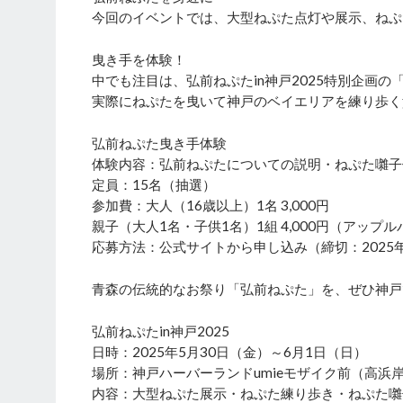
今回のイベントでは、大型ねぷた点灯や展示、ねぷ
曳き手を体験！
中でも注目は、弘前ねぷたin神戸2025特別企画
実際にねぷたを曳いて神戸のベイエリアを練り歩く
弘前ねぷた曳き手体験
体験内容：弘前ねぷたについての説明・ねぷた囃子
定員：15名（抽選）
参加費：大人（16歳以上）1名 3,000円
親子（大人1名・子供1名）1組 4,000円（アッ
応募方法：公式サイトから申し込み（締切：2025年5月
青森の伝統的なお祭り「弘前ねぷた」を、ぜひ神戸
弘前ねぷたin神戸2025
日時：2025年5月30日（金）～6月1日（日）
場所：神戸ハーバーランドumieモザイク前（高浜
内容：大型ねぷた展示・ねぷた練り歩き・ねぷた囃