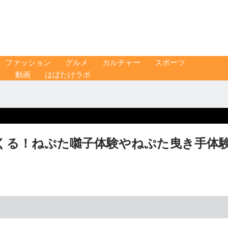
ファッション
グルメ
カルチャー
スポーツ
ス
動画
はばたけラボ
くる！ねぷた囃子体験やねぷた曳き手体