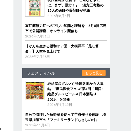
は、まず、漢方！』 漢方三考塾の
15人の医師や薬剤師が執筆
2026年8月5日
重症筋無力症への正しい知識と理解を 8月8日広島
、
市で公開講座、オンライン配信も
2026年7月31日
【がんを生きる緩和ケア医・大橋洋平「足し算
命」】天空を見上げて
2026年7月28日
フェスティバル
もっと見る
絶品屋台グルメが全国各地から大集
結 “庶民派食フェス”第4回「川口×
絶品グルメビール＆日本酒祭り
2026」を開催
2026年4月15日
自分で収穫した秋野菜を使って芋煮作りを体験 埼
玉県加須市の「ファミリーランドむさしの村」
2025年11月4日
品