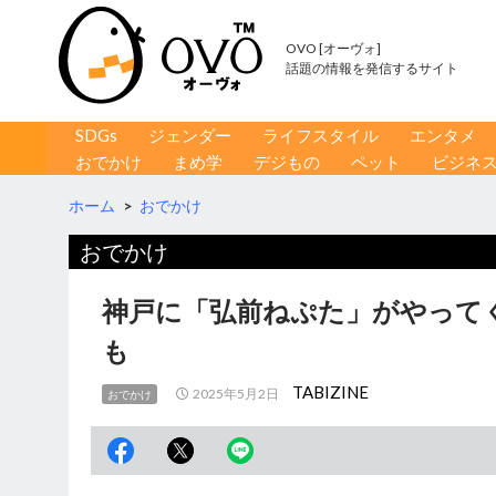
OVO [オーヴォ]
話題の情報を発信するサイト
コンテンツへ移動
検
SDGs
ジェンダー
ライフスタイル
エンタメ
索
おでかけ
まめ学
デジもの
ペット
ビジネ
ホーム
>
おでかけ
おでかけ
神戸に「弘前ねぷた」がやって
も
TABIZINE
2025年5月2日
おでかけ