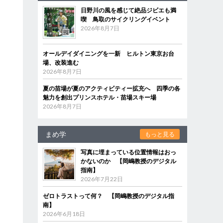
日野川の風を感じて絶品ジビエも満
喫 鳥取のサイクリングイベント
2026年8月7日
オールデイダイニングを一新 ヒルトン東京お台
場、改装進む
2026年8月7日
夏の苗場が夏のアクティビティー拡充へ 四季の各
魅力を創出プリンスホテル・苗場スキー場
2026年8月7日
まめ学
もっと見る
写真に埋まっている位置情報はおっ
かないのか 【岡嶋教授のデジタル
指南】
2026年7月22日
ゼロトラストって何？ 【岡嶋教授のデジタル指
南】
2026年6月18日