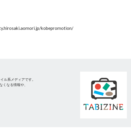
osaki.aomori.jp/kobepromotion/
スタイル系メディアです。
なくなる情報や、