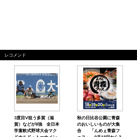
レコメンド
3度目V狙う多賀（滋
秋の日比谷公園に青森
賀）などが8強 全日本
のおいしいものが大集
学童軟式野球大会マク
合 「んめぇ青森フ
ドナルド・トーナメン
ェス」、9月18日から3