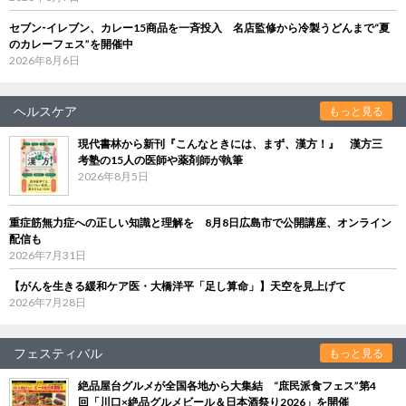
セブン‐イレブン、カレー15商品を一斉投入 名店監修から冷製うどんまで“夏
のカレーフェス”を開催中
2026年8月6日
ヘルスケア
もっと見る
現代書林から新刊『こんなときには、まず、漢方！』 漢方三
考塾の15人の医師や薬剤師が執筆
2026年8月5日
重症筋無力症への正しい知識と理解を 8月8日広島市で公開講座、オンライン
配信も
2026年7月31日
【がんを生きる緩和ケア医・大橋洋平「足し算命」】天空を見上げて
2026年7月28日
フェスティバル
もっと見る
絶品屋台グルメが全国各地から大集結 “庶民派食フェス”第4
回「川口×絶品グルメビール＆日本酒祭り2026」を開催