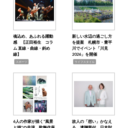
魂込め、あふれる躍動
新しい水辺の過ごし方
感 【正田裕生 コラ
を提案 札幌市・豊平
ム 直線・曲線・斜め
川でイベント「川見
線】
2026」を開催
,
,
スポーツ
ライフスタイル
6人の作家が描く“風景
故人の「想い」かなえ
と猫”の共演 歌舞伎座
る 遺贈寄付 日本財