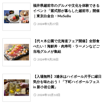
福井県越前市のグルメや文化を体験できる
イベント「紫式部が暮らした越前市」開催
｜東京白金台・MuSuBu
2024年5月27日
【代々木公園で北海道フェア開催】全部食
べたい！海鮮丼・肉寿司・ラーメンなどご
当地グルメが集結
2024年9月28日
【入場無料】3連休はハイボール片手に縁日
気分を味わおう！「下町ハイボールフェス
in 新小岩公園」
2024年10月10日