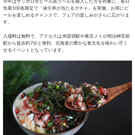
今年はサッポロ生ビール黒ラベルを購入した方を対象に、各日
先着100名限定で「値引券が当たるガチャ」を実施。お得にビ
ールを楽しめるチャンスで、フェアの楽しみがさらに広がりま
す。
入場料は無料で、アクセスはJR原宿駅や東京メトロ明治神宮前
駅から徒歩約7分と便利。北海道の豊かな食文化を味わい尽く
せるイベントとなっています。