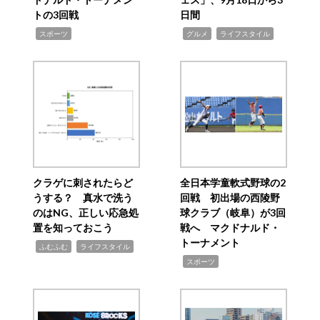
トの3回戦
日間
,
,
,
スポーツ
グルメ
ライフスタイル
クラゲに刺されたらど
全日本学童軟式野球の2
うする？ 真水で洗う
回戦 初出場の西陵野
のはNG、正しい応急処
球クラブ（岐阜）が3回
置を知っておこう
戦へ マクドナルド・
トーナメント
,
,
ふむふむ
ライフスタイル
,
スポーツ