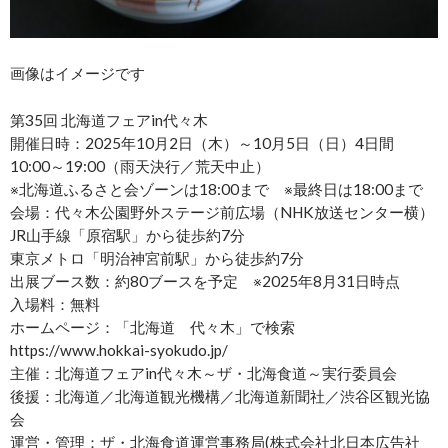
画像はイメージです
第35回 北海道フェアin代々木
開催日時：2025年10月2日（木）～10月5日（日）4日間
10:00～19:00（雨天決行／荒天中止）
※北海道ふるさと会ゾーンは18:00まで ※最終日は18:00まで
会場：代々木公園野外ステージ前広場（NHK放送センター横）
JR山手線「原宿駅」から徒歩約7分
東京メトロ「明治神宮前駅」から徒歩約7分
出展ブース数：約80ブースを予定 ※2025年8月31日時点
入場料：無料
ホームページ：「北海道 代々木」で検索
https://www.hokkai-syokudo.jp/
主催：北海道フェアin代々木～ザ・北海食道～実行委員会
後援：北海道／北海道観光機構／北海道新聞社／渋谷区観光協
会
運営・管理：ザ・北海食道運営事務局(株式会社北日本広告社