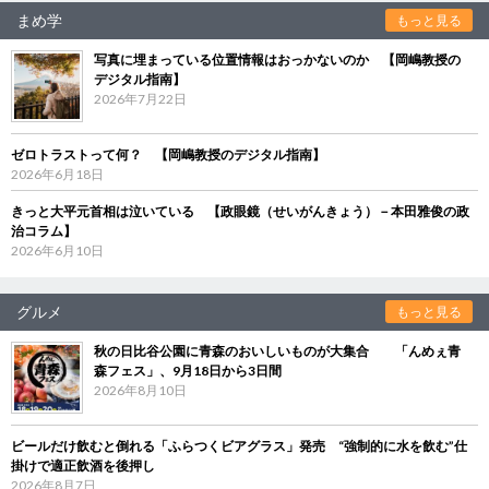
まめ学
もっと見る
写真に埋まっている位置情報はおっかないのか 【岡嶋教授の
デジタル指南】
2026年7月22日
ゼロトラストって何？ 【岡嶋教授のデジタル指南】
2026年6月18日
きっと大平元首相は泣いている 【政眼鏡（せいがんきょう）－本田雅俊の政
治コラム】
2026年6月10日
グルメ
もっと見る
秋の日比谷公園に青森のおいしいものが大集合 「んめぇ青
森フェス」、9月18日から3日間
2026年8月10日
ビールだけ飲むと倒れる「ふらつくビアグラス」発売 “強制的に水を飲む”仕
掛けで適正飲酒を後押し
2026年8月7日