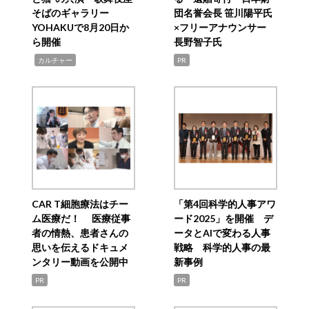
そばのギャラリー
団名誉会長 笹川陽平氏
YOHAKUで8月20日か
×フリーアナウンサー
ら開催
長野智子氏
,
カルチャー
PR
CAR T細胞療法はチー
「第4回科学的人事アワ
ム医療だ！ 医療従事
ード2025」を開催 デ
者の情熱、患者さんの
ータとAIで変わる人事
思いを伝えるドキュメ
戦略 科学的人事の最
ンタリー動画を公開中
新事例
PR
PR