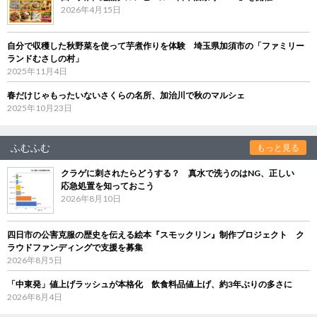
2026年4月15日
自分で収穫した秋野菜を使って芋煮作りを体験 埼玉県加須市の「ファミリー
ランドむさしの村」
2025年11月4日
春だけじゃもったいないさくらの名所、加治川で秋のマルシェ
2025年10月23日
ふむふむ
もっと見る
クラゲに刺されたらどうする？ 真水で洗うのはNG、正しい
応急処置を知っておこう
2026年8月10日
四日市の公害克服の歴史を伝える絵本『スモックリン』制作プロジェクト ク
ラウドファンディングで支援を募集
2026年8月5日
「中東発」値上げラッシュが本格化 飲食料品値上げ、約3年ぶりの多さに
2026年8月4日