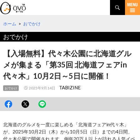
検
索
コ
ン
テ
ホーム
>
おでかけ
ン
おでかけ
ツ
へ
移
【入場無料】代々木公園に北海道グル
動
メが集まる「第35回 北海道フェアin
代々木」10月2日～5日に開催！
TABIZINE
2025年9月14日
おでかけ
北海道のグルメを一度に楽しめる「北海道フェアin代々木」
が、2025年10月2日（木）から10月5日（日）までの4日間、
代々木公園で開催されます。例年20万人以上が訪れる人気イベ