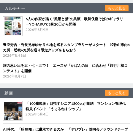
カルチャー
もっと見る
6人の作家が描く“風景と猫”の共演 歌舞伎座そばのギャラリ
ーYOHAKUで8月20日から開催
2026年8月9日
豊臣秀吉・秀長兄弟ゆかりの地を巡るスタンプラリーがスタート 和歌山市内5
カ所・近畿6カ所を巡り限定グッズをもらおう
2026年8月8日
旅の思い出を五・七・五で！ エースが「かばんの日」に合わせ「旅行川柳コ
ンテスト」を開催
2026年8月7日
動画
もっと見る
「100歳現役」目指すシニア1500人が集結 マンション管理代
務員イベント「うぇるねすシップ」
2026年8月4日
AI時代、「暗黙知」は継承できるのか 「デジブレ」説明会／ラウンドテーブ