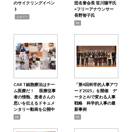
のサイクリングイベン
団名誉会長 笹川陽平氏
ト
×フリーアナウンサー
長野智子氏
,
スポーツ
PR
CAR T細胞療法はチー
「第4回科学的人事アワ
ム医療だ！ 医療従事
ード2025」を開催 デ
者の情熱、患者さんの
ータとAIで変わる人事
思いを伝えるドキュメ
戦略 科学的人事の最
ンタリー動画を公開中
新事例
PR
PR