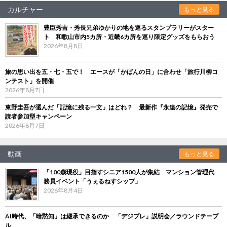
カルチャー
もっと見る
豊臣秀吉・秀長兄弟ゆかりの地を巡るスタンプラリーがスター
ト 和歌山市内5カ所・近畿6カ所を巡り限定グッズをもらおう
2026年8月8日
旅の思い出を五・七・五で！ エースが「かばんの日」に合わせ「旅行川柳コ
ンテスト」を開催
2026年8月7日
東野圭吾が選んだ「記憶に残る一文」はどれ？ 最新作『永遠の記憶』発売で
読者参加型キャンペーン
2026年8月7日
動画
もっと見る
「100歳現役」目指すシニア1500人が集結 マンション管理代
務員イベント「うぇるねすシップ」
2026年8月4日
AI時代、「暗黙知」は継承できるのか 「デジブレ」説明会／ラウンドテーブ
ル