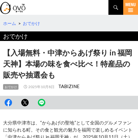
検
索
コ
ン
テ
ホーム
>
おでかけ
ン
おでかけ
ツ
へ
移
【入場無料・中津からあげ祭り in 福岡
動
天神】本場の味を食べ比べ！特産品の
販売や抽選会も
TABIZINE
2025年10月8日
おでかけ
大分県中津市は、“からあげの聖地”として全国のグルメファン
に知られる町。その食と観光の魅力を福岡で楽しめるイベント
「中津からあげ祭り in 福岡天神」が、2025年10月11日（土）