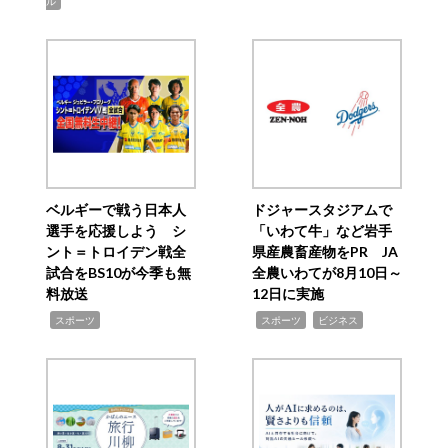
ル
ベルギーで戦う日本人
ドジャースタジアムで
選手を応援しよう シ
「いわて牛」など岩手
ント＝トロイデン戦全
県産農畜産物をPR JA
試合をBS10が今季も無
全農いわてが8月10日～
料放送
12日に実施
,
,
,
スポーツ
スポーツ
ビジネス