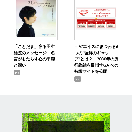
「ことだま」宿る羽生
HIV/エイズにまつわる6
結弦のメッセージ 名
つの“理解のギャッ
言がもたらす心の平穏
プ”とは？ 2030年の流
と潤い
行終結を目指すGAP6の
特設サイトを公開
PR
PR