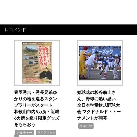
レコメンド
豊臣秀吉・秀長兄弟ゆ
始球式の杉谷拳士さ
かりの地を巡るスタン
ん、野球に熱い思い
プラリーがスタート
全日本学童軟式野球大
和歌山市内5カ所・近畿
会 マクドナルド・トー
6カ所を巡り限定グッズ
ナメントが開幕
をもらおう
,
スポーツ
,
,
カルチャー
ライフスタイ