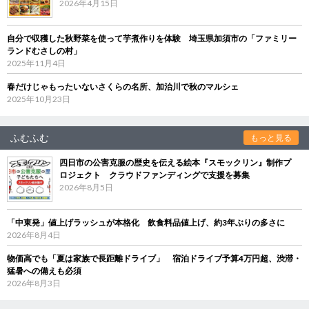
2026年4月15日
自分で収穫した秋野菜を使って芋煮作りを体験 埼玉県加須市の「ファミリー
ランドむさしの村」
2025年11月4日
春だけじゃもったいないさくらの名所、加治川で秋のマルシェ
2025年10月23日
ふむふむ
もっと見る
四日市の公害克服の歴史を伝える絵本『スモックリン』制作プ
ロジェクト クラウドファンディングで支援を募集
2026年8月5日
「中東発」値上げラッシュが本格化 飲食料品値上げ、約3年ぶりの多さに
2026年8月4日
物価高でも「夏は家族で長距離ドライブ」 宿泊ドライブ予算4万円超、渋滞・
猛暑への備えも必須
2026年8月3日