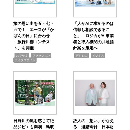
旅の思い出を五・七・
「人がAIに求めるのは
五で！ エースが「か
信頼し相談できるこ
ばんの日」に合わせ
と」 ロジカがAI事業
「旅行川柳コンテス
者と導入機関の共通指
ト」を開催
針案を策定へ
,
,
,
,
,
おでかけ
ファッション
デジもの
ビジネス
ライフスタイル
日野川の風を感じて絶
故人の「想い」かなえ
品ジビエも満喫 鳥取
る 遺贈寄付 日本財