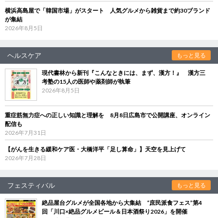
横浜高島屋で「韓国市場」がスタート 人気グルメから雑貨まで約30ブランド
が集結
2026年8月5日
ヘルスケア
もっと見る
現代書林から新刊『こんなときには、まず、漢方！』 漢方三
考塾の15人の医師や薬剤師が執筆
2026年8月5日
重症筋無力症への正しい知識と理解を 8月8日広島市で公開講座、オンライン
配信も
2026年7月31日
【がんを生きる緩和ケア医・大橋洋平「足し算命」】天空を見上げて
2026年7月28日
フェスティバル
もっと見る
絶品屋台グルメが全国各地から大集結 “庶民派食フェス”第4
回「川口×絶品グルメビール＆日本酒祭り2026」を開催