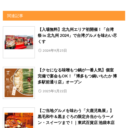
関連記事
【入場無料】北九州エリア初開催！「台湾
祭 in 北九州 2024」で台湾グルメを味わい尽
くす
2024年9月25日
【クセになる味噌もつ鍋が一番人気】個室
完備で宴会もOK！「博多もつ鍋いちたか 博
多駅前通り店」オープン
2025年1月22日
【ご当地グルメを味わう「大鹿児島展」】
黒毛和牛＆黒まぐろの限定弁当からラーメ
ン・スイーツまで！｜東武百貨店 池袋本店