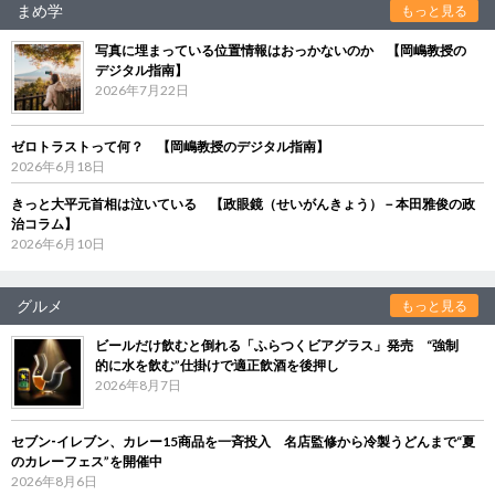
まめ学
もっと見る
写真に埋まっている位置情報はおっかないのか 【岡嶋教授の
デジタル指南】
2026年7月22日
ゼロトラストって何？ 【岡嶋教授のデジタル指南】
2026年6月18日
きっと大平元首相は泣いている 【政眼鏡（せいがんきょう）－本田雅俊の政
治コラム】
2026年6月10日
グルメ
もっと見る
ビールだけ飲むと倒れる「ふらつくビアグラス」発売 “強制
的に水を飲む”仕掛けで適正飲酒を後押し
2026年8月7日
セブン‐イレブン、カレー15商品を一斉投入 名店監修から冷製うどんまで“夏
のカレーフェス”を開催中
2026年8月6日