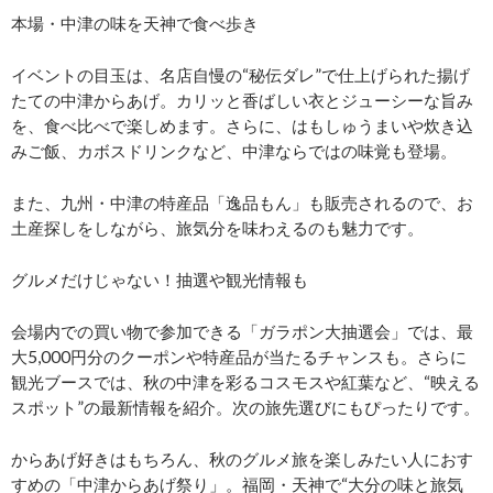
本場・中津の味を天神で食べ歩き
イベントの目玉は、名店自慢の“秘伝ダレ”で仕上げられた揚げ
たての中津からあげ。カリッと香ばしい衣とジューシーな旨み
を、食べ比べで楽しめます。さらに、はもしゅうまいや炊き込
みご飯、カボスドリンクなど、中津ならではの味覚も登場。
また、九州・中津の特産品「逸品もん」も販売されるので、お
土産探しをしながら、旅気分を味わえるのも魅力です。
グルメだけじゃない！抽選や観光情報も
会場内での買い物で参加できる「ガラポン大抽選会」では、最
大5,000円分のクーポンや特産品が当たるチャンスも。さらに
観光ブースでは、秋の中津を彩るコスモスや紅葉など、“映える
スポット”の最新情報を紹介。次の旅先選びにもぴったりです。
からあげ好きはもちろん、秋のグルメ旅を楽しみたい人におす
すめの「中津からあげ祭り」。福岡・天神で“大分の味と旅気