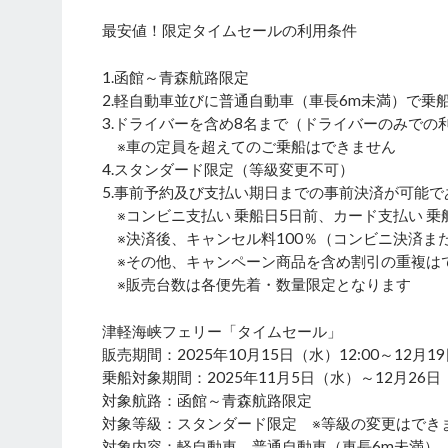
最安値！限定タイムセールの利用条件
1.函館～青森航路限定
2.軽自動車並びに普通自動車（車長6m未満）で乗
3.ドライバーを含め8名まで（ドライバーのみでの
※車の定員を超えてのご乗船はできません
4.スタンダード限定（等級変更不可）
5.事前予約及び支払い期日までの事前決済が可能で
※コンビニ支払い 乗船日5日前、カード支払い 乗
※決済後、キャンセル料100％（コンビニ決済ま
※その他、キャンペーン商品を含め割引の重複は
※販売台数は各便先着・数量限定となります
津軽海峡フェリー「タイムセール」
販売期間：2025年10月15日（水）12:00～12月19
乗船対象期間：2025年11月5日（水）～12月26
対象航路：函館～青森航路限定
対象等級：スタンダード限定 ※等級の変更はでき
対象内容：軽自動車、普通自動車（車長6m未満）