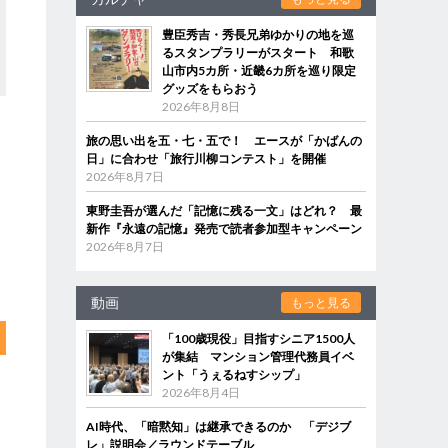
豊臣秀吉・秀長兄弟ゆかりの地を巡
るスタンプラリーがスタート 和歌
山市内5カ所・近畿6カ所を巡り限定
グッズをもらおう
2026年8月8日
旅の思い出を五・七・五で！ エースが「かばんの
日」に合わせ「旅行川柳コンテスト」を開催
2026年8月7日
東野圭吾が選んだ「記憶に残る一文」はどれ？ 最
新作『永遠の記憶』発売で読者参加型キャンペーン
2026年8月7日
動画
もっと見る
「100歳現役」目指すシニア1500人
が集結 マンション管理代務員イベ
ント「うぇるねすシップ」
2026年8月4日
AI時代、「暗黙知」は継承できるのか 「デジブ
レ」説明会／ラウンドテーブル