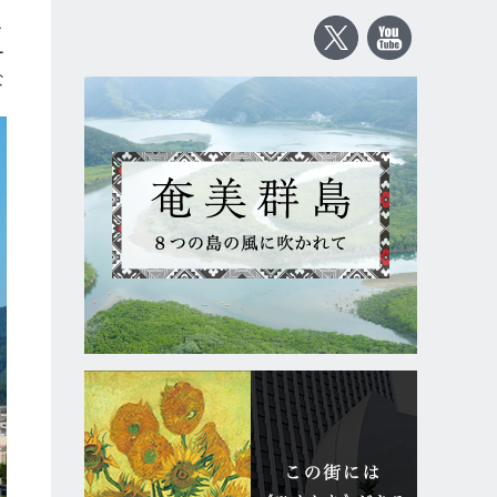
ル
ー
な