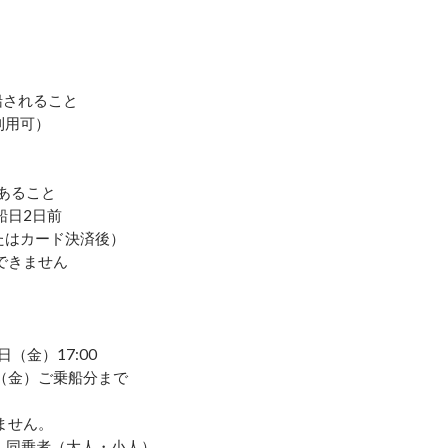
船されること
利用可）
あること
船日2日前
たはカード決済後）
できません
日（金）17:00
日（金）ご乗船分まで
ません。
、同乗者（大人・小人）