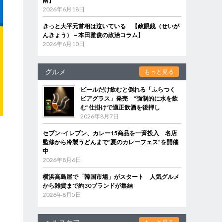
南】
2026年6月18日
きっと大平元首相は泣いている 【政眼鏡（せいが
んきょう）－本田雅俊の政治コラム】
2026年6月10日
グルメ
もっと見る
ビールだけ飲むと倒れる「ふらつく
ビアグラス」発売 “強制的に水を飲
む”仕掛けで適正飲酒を後押し
2026年8月7日
セブン‐イレブン、カレー15商品を一斉投入 名店
監修から冷製うどんまで“夏のカレーフェス”を開催
中
2026年8月6日
横浜高島屋で「韓国市場」がスタート 人気グルメ
から雑貨まで約30ブランドが集結
2026年8月5日