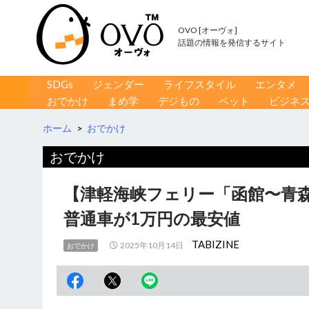
OVO [オーヴォ]
話題の情報を発信するサイト
コンテンツへ移動
検
SDGs
ジェンダー
ライフスタイル
エンタメ
索
おでかけ
まめ学
デジもの
ペット
ビジネ
ホーム
>
おでかけ
おでかけ
【津軽海峡フェリー「函館〜青
普通車が1万円の最安値
TABIZINE
2025年10月14日
おでかけ