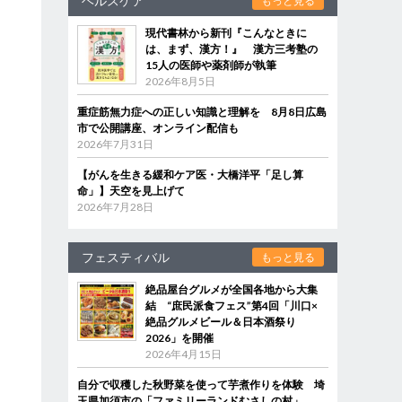
ヘルスケア
もっと見る
現代書林から新刊『こんなときに
は、まず、漢方！』 漢方三考塾の
15人の医師や薬剤師が執筆
2026年8月5日
重症筋無力症への正しい知識と理解を 8月8日広島
市で公開講座、オンライン配信も
2026年7月31日
【がんを生きる緩和ケア医・大橋洋平「足し算
命」】天空を見上げて
2026年7月28日
フェスティバル
もっと見る
絶品屋台グルメが全国各地から大集
結 “庶民派食フェス”第4回「川口×
絶品グルメビール＆日本酒祭り
2026」を開催
2026年4月15日
自分で収穫した秋野菜を使って芋煮作りを体験 埼
玉県加須市の「ファミリーランドむさしの村」