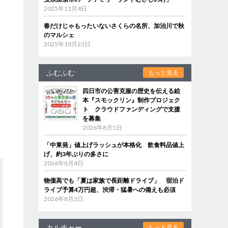
2025年11月4日
春だけじゃもったいないさくらの名所、加治川で秋
のマルシェ
2025年10月23日
ふむふむ
もっと見る
四日市の公害克服の歴史を伝える絵
本『スモックリン』制作プロジェク
ト クラウドファンディングで支援
を募集
2026年8月5日
「中東発」値上げラッシュが本格化 飲食料品値上
げ、約3年ぶりの多さに
2026年8月4日
物価高でも「夏は家族で長距離ドライブ」 宿泊ド
ライブ予算4万円超、渋滞・猛暑への備えも必須
2026年8月3日
カルチャー
もっと見る