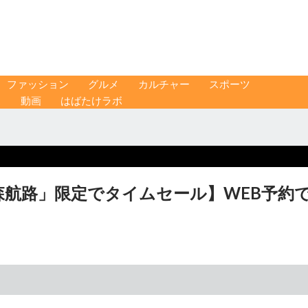
ファッション
グルメ
カルチャー
スポーツ
ス
動画
はばたけラボ
森航路」限定でタイムセール】WEB予約