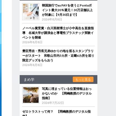
韓国旅行でau PAYを使うとPontaポ
イント最大20％還元！30万店舗以上
が対象に【9月30日まで】
2026年8月8日
ノーベル賞受賞・白川英樹博士が小中高生を直接指
導 名城大学が講演会と導電性プラスチック実験イ
ベントを開催
2026年8月8日
豊臣秀吉・秀長兄弟ゆかりの地を巡るスタンプラリ
ーがスタート 和歌山市内5カ所・近畿6カ所を巡り
限定グッズをもらおう
2026年8月8日
まめ学
もっと見る
写真に埋まっている位置情報はおっ
かないのか 【岡嶋教授のデジタル
指南】
2026年7月22日
ゼロトラストって何？ 【岡嶋教授のデジタル指