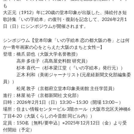
も
大正元（1912）年に20歳の堂本印象が出版した、挿絵付き短
歌詩集「いの字絵本」の復刊・復刻を記念して、2026年2月1
日（日）にシンポジウムが開催されます。
シンポジウム【堂本印象「いの字絵本 恋の都大阪の巻」とは何
か―青年画家の心をとらえた大阪のまちと女性―】
登壇：橋爪 節也（大阪大学名誉教授）
高井 多佳子（高島屋史料館 研究員）
杉本 喜代一（杉本梁江堂（『いの字絵本』発行元））
正木 利和（美術ジャーナリスト(元産経新聞文化部編集委
員））
松尾 敦子（京都府立堂本印象美術館 主任学芸員）
進行：林屋 祐子（京都新聞社 文化部）
日時：2026年2月1日（日）13:30～15:30（開場 13:00～）
場所：住まい情報センタービル 3階ホール（大阪市北区天神橋6
丁目4-20（大阪くらしの今昔館 同ビル内））
定員：150名［無料/要申込］※2025年12月12日（金）より受
付開始（予定）