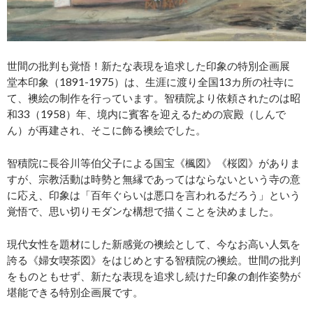
世間の批判も覚悟！新たな表現を追求した印象の特別企画展
堂本印象（1891-1975）は、生涯に渡り全国13カ所の社寺に
て、襖絵の制作を行っています。智積院より依頼されたのは昭
和33（1958）年、境内に賓客を迎えるための宸殿（しんで
ん）が再建され、そこに飾る襖絵でした。
智積院に長谷川等伯父子による国宝《楓図》《桜図》がありま
すが、宗教活動は時勢と無縁であってはならないという寺の意
に応え、印象は「百年ぐらいは悪口を言われるだろう」という
覚悟で、思い切りモダンな構想で描くことを決めました。
現代女性を題材にした新感覚の襖絵として、今なお高い人気を
誇る《婦女喫茶図》をはじめとする智積院の襖絵。世間の批判
をものともせず、新たな表現を追求し続けた印象の創作姿勢が
堪能できる特別企画展です。