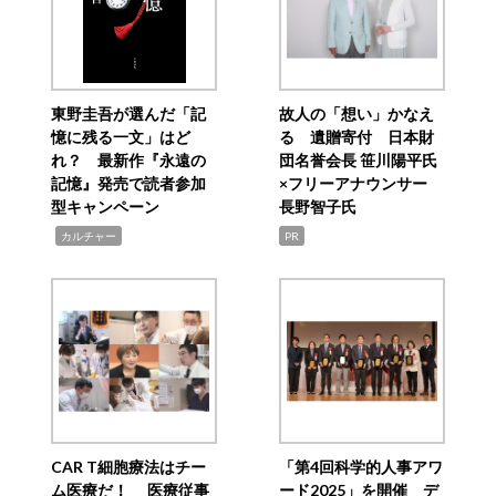
東野圭吾が選んだ「記
故人の「想い」かなえ
憶に残る一文」はど
る 遺贈寄付 日本財
れ？ 最新作『永遠の
団名誉会長 笹川陽平氏
記憶』発売で読者参加
×フリーアナウンサー
型キャンペーン
長野智子氏
,
カルチャー
PR
CAR T細胞療法はチー
「第4回科学的人事アワ
ム医療だ！ 医療従事
ード2025」を開催 デ