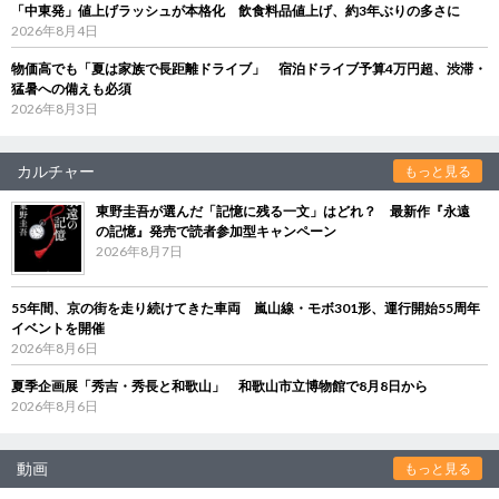
「中東発」値上げラッシュが本格化 飲食料品値上げ、約3年ぶりの多さに
2026年8月4日
物価高でも「夏は家族で長距離ドライブ」 宿泊ドライブ予算4万円超、渋滞・
猛暑への備えも必須
2026年8月3日
カルチャー
もっと見る
東野圭吾が選んだ「記憶に残る一文」はどれ？ 最新作『永遠
の記憶』発売で読者参加型キャンペーン
2026年8月7日
55年間、京の街を走り続けてきた車両 嵐山線・モボ301形、運行開始55周年
イベントを開催
2026年8月6日
夏季企画展「秀吉・秀長と和歌山」 和歌山市立博物館で8月8日から
2026年8月6日
動画
もっと見る