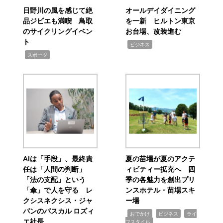
日野川の風を感じて絶
オールデイダイニング
品ジビエも満喫 鳥取
を一新 ヒルトン東京
のサイクリングイベン
お台場、改装進む
ト
,
ビジネス
,
スポーツ
AIは「手段」、最終責
夏の苗場が夏のアクテ
任は「人間の判断」
ィビティー拡充へ 四
「法の支配」という
季の各魅力を創出プリ
「傘」で人を守る レ
ンスホテル・苗場スキ
クシスネクシス・ジャ
ー場
パンのパスカル ロズィ
,
,
,
おでかけ
ビジネス
ライ
エ社長
フスタイル