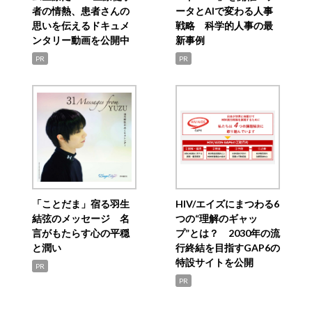
者の情熱、患者さんの
ータとAIで変わる人事
思いを伝えるドキュメ
戦略 科学的人事の最
ンタリー動画を公開中
新事例
PR
PR
「ことだま」宿る羽生
HIV/エイズにまつわる6
結弦のメッセージ 名
つの“理解のギャッ
言がもたらす心の平穏
プ”とは？ 2030年の流
と潤い
行終結を目指すGAP6の
特設サイトを公開
PR
PR