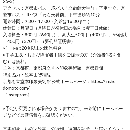
26-3）
アクセス：京都市バス・JRバス「立命館大学前」下車すぐ、京
都市バス・JRバス「わら天神前」下車徒歩約10分
開館時間：9:30～17:00（入館は16:30まで）
休館日：月曜日（月曜日が祝休日の場合は翌平日休館）
入場料金：800円（640円）、高大生500円（400円）、65歳以
上400円（320円）（要公的証明書）
※( )内は20名以上の団体料金。
※中学生以下および障害者手帳をご提示の方（介護者1名を含
む）は無料。
主催：京都府、京都府立堂本印象美術館、京都新聞
特別協力：総本山智積院
京都府立堂本印象美術館 公式ホームページ：https://insho-
domoto.com/
［Instagram］
※予定が変更される場合がありますので、来館前にホームペー
ジなどで最新情報をご確認ください。
堂本印象「いの字絵本」の復刊・復刻を記念した館外イベント