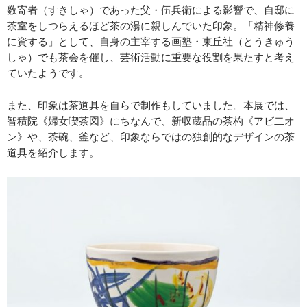
数寄者（すきしゃ）であった父・伍兵衛による影響で、自邸に
茶室をしつらえるほど茶の湯に親しんでいた印象。「精神修養
に資する」として、自身の主宰する画塾・東丘社（とうきゅう
しゃ）でも茶会を催し、芸術活動に重要な役割を果たすと考え
ていたようです。
また、印象は茶道具を自らで制作もしていました。本展では、
智積院《婦女喫茶図》にちなんで、新収蔵品の茶杓《アビ二オ
ン》や、茶碗、釜など、印象ならではの独創的なデザインの茶
道具を紹介します。