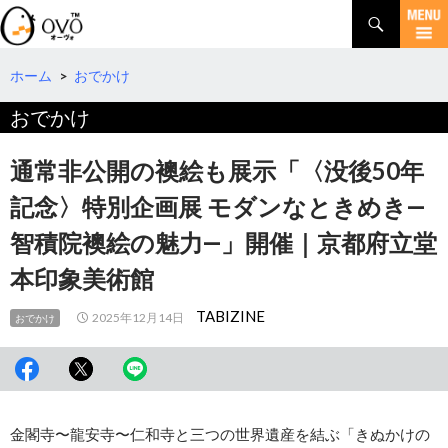
検
索
コ
ン
テ
ホーム
>
おでかけ
ン
おでかけ
ツ
へ
移
通常非公開の襖絵も展示「〈没後50年
動
記念〉特別企画展 モダンなときめき―
智積院襖絵の魅力―」開催｜京都府立堂
本印象美術館
TABIZINE
2025年12月14日
おでかけ
金閣寺〜龍安寺〜仁和寺と三つの世界遺産を結ぶ「きぬかけの