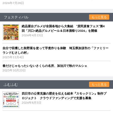
2026年7月28日
フェスティバル
もっと見る
絶品屋台グルメが全国各地から大集結 “庶民派食フェス”第4
回「川口×絶品グルメビール＆日本酒祭り2026」を開催
2026年4月15日
自分で収穫した秋野菜を使って芋煮作りを体験 埼玉県加須市の「ファミリー
ランドむさしの村」
2025年11月4日
春だけじゃもったいないさくらの名所、加治川で秋のマルシェ
2025年10月23日
ふむふむ
もっと見る
四日市の公害克服の歴史を伝える絵本『スモックリン』制作プ
ロジェクト クラウドファンディングで支援を募集
2026年8月5日