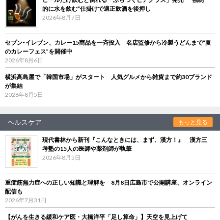
的に水を飲む”仕掛けで適正飲酒を後押し
2026年8月7日
セブン‐イレブン、カレー15商品を一斉投入 名店監修から冷製うどんまで“夏
のカレーフェス”を開催中
2026年8月6日
横浜高島屋で「韓国市場」がスタート 人気グルメから雑貨まで約30ブランド
が集結
2026年8月5日
ヘルスケア
もっと見る
現代書林から新刊『こんなときには、まず、漢方！』 漢方三
考塾の15人の医師や薬剤師が執筆
2026年8月5日
重症筋無力症への正しい知識と理解を 8月8日広島市で公開講座、オンライン
配信も
2026年7月31日
【がんを生きる緩和ケア医・大橋洋平「足し算命」】天空を見上げて