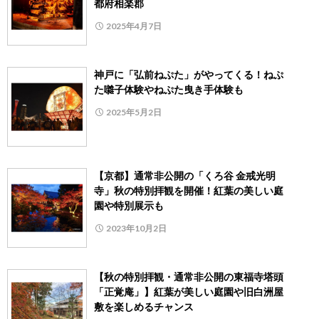
都府相楽郡
2025年4月7日
神戸に「弘前ねぷた」がやってくる！ねぷ
た囃子体験やねぷた曳き手体験も
2025年5月2日
【京都】通常非公開の「くろ谷 金戒光明
寺」秋の特別拝観を開催！紅葉の美しい庭
園や特別展示も
2023年10月2日
【秋の特別拝観・通常非公開の東福寺塔頭
「正覚庵」】紅葉が美しい庭園や旧白洲屋
敷を楽しめるチャンス