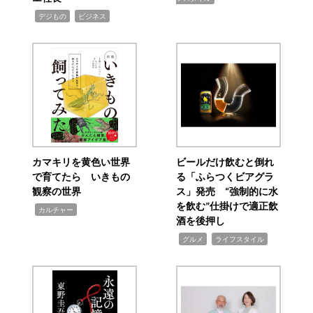
,
,
デジもの
ビジネス
カマキリを黄色い世界
ビールだけ飲むと倒れ
で育てたら いきもの
る「ふらつくビアグラ
観察の世界
ス」発売 “強制的に水
を飲む”仕掛けで適正飲
,
カルチャー
酒を後押し
,
,
グルメ
ライフスタイル