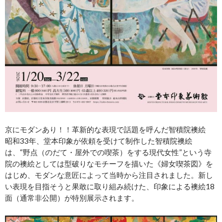
京にモダンあり！！革新的な表現で話題を呼んだ智積院襖絵
昭和33年、堂本印象が依頼を受けて制作した智積院襖絵
は、“野点（のだて・屋外での喫茶）をする現代女性”という寺
院の襖絵としては型破りなモチーフを描いた《婦女喫茶図》を
はじめ、モダンな意匠によって当時から注目されました。新し
い表現を目指そうと果敢に取り組み続けた、印象による襖絵18
面（通常非公開）が特別展示されます。