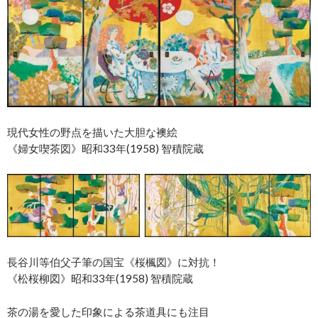
現代女性の野点を描いた大胆な襖絵
《婦女喫茶図》昭和33年(1958) 智積院蔵
長谷川等伯父子筆の国宝《桜楓図》に対抗！
《松桜柳図》昭和33年(1958) 智積院蔵
茶の湯を愛した印象による茶道具にも注目