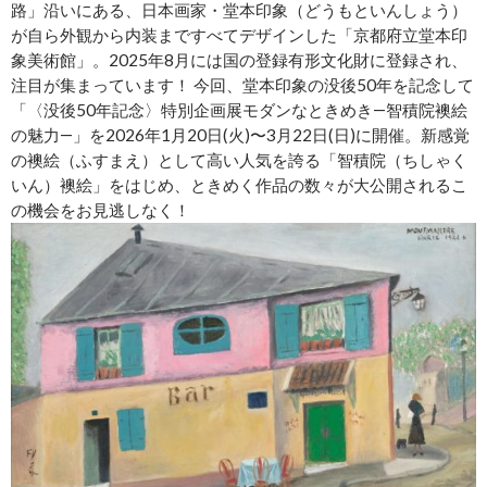
路」沿いにある、日本画家・堂本印象（どうもといんしょう）
が自ら外観から内装まですべてデザインした「京都府立堂本印
象美術館」。2025年8月には国の登録有形文化財に登録され、
注目が集まっています！ 今回、堂本印象の没後50年を記念して
「〈没後50年記念〉特別企画展モダンなときめき―智積院襖絵
の魅力―」を2026年1月20日(火)〜3月22日(日)に開催。新感覚
の襖絵（ふすまえ）として高い人気を誇る「智積院（ちしゃく
いん）襖絵」をはじめ、ときめく作品の数々が大公開されるこ
の機会をお見逃しなく！