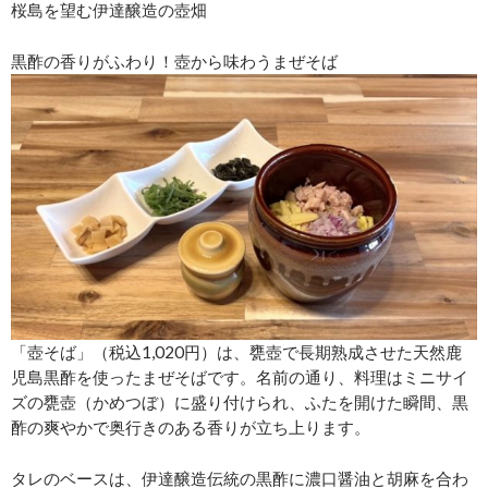
桜島を望む伊達醸造の壺畑
黒酢の香りがふわり！壺から味わうまぜそば
「壺そば」（税込1,020円）は、甕壺で長期熟成させた天然鹿
児島黒酢を使ったまぜそばです。名前の通り、料理はミニサイ
ズの甕壺（かめつぼ）に盛り付けられ、ふたを開けた瞬間、黒
酢の爽やかで奥行きのある香りが立ち上ります。
タレのベースは、伊達醸造伝統の黒酢に濃口醤油と胡麻を合わ