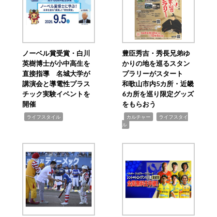
ノーベル賞受賞・白川
豊臣秀吉・秀長兄弟ゆ
英樹博士が小中高生を
かりの地を巡るスタン
直接指導 名城大学が
プラリーがスタート
講演会と導電性プラス
和歌山市内5カ所・近畿
チック実験イベントを
6カ所を巡り限定グッズ
開催
をもらおう
,
,
,
ライフスタイル
カルチャー
ライフスタイ
ル