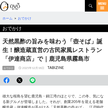
検
索
コ
ン
テ
ホーム
>
おでかけ
ン
おでかけ
ツ
へ
移
天然黒酢の旨みを味わう「壺そば」誕
動
生！醸造蔵直営の古民家風レストラン
「伊達商店」で｜鹿児島県霧島市
TABIZINE
2025年12月18日
おでかけ
雄大な桜島を望む鹿児島・錦江湾のほとりで、この冬、気にな
る新グルメが登場しました。それが、創業205年を迎える老舗
醸造蔵・伊達醸造が手がける「天然黒酢の壺そば」。江戸時代