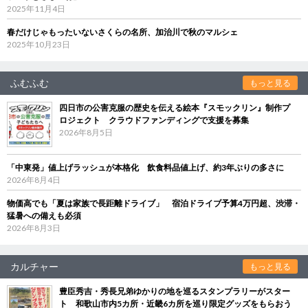
2025年11月4日
春だけじゃもったいないさくらの名所、加治川で秋のマルシェ
2025年10月23日
ふむふむ
もっと見る
四日市の公害克服の歴史を伝える絵本『スモックリン』制作プ
ロジェクト クラウドファンディングで支援を募集
2026年8月5日
「中東発」値上げラッシュが本格化 飲食料品値上げ、約3年ぶりの多さに
2026年8月4日
物価高でも「夏は家族で長距離ドライブ」 宿泊ドライブ予算4万円超、渋滞・
猛暑への備えも必須
2026年8月3日
カルチャー
もっと見る
豊臣秀吉・秀長兄弟ゆかりの地を巡るスタンプラリーがスター
ト 和歌山市内5カ所・近畿6カ所を巡り限定グッズをもらおう