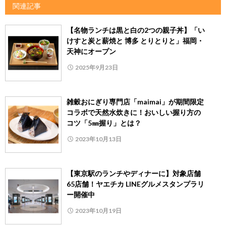
関連記事
【名物ランチは黒と白の2つの親子丼】「い
けすと炭と薪焼と 博多 とりとりと」福岡・
天神にオープン
2025年9月23日
雑穀おにぎり専門店「maimai」が期間限定
コラボで天然水炊きに！おいしい握り方の
コツ「5㎜握り」とは？
2023年10月13日
【東京駅のランチやディナーに】対象店舗
65店舗！ヤエチカ LINEグルメスタンプラリ
ー開催中
2023年10月19日