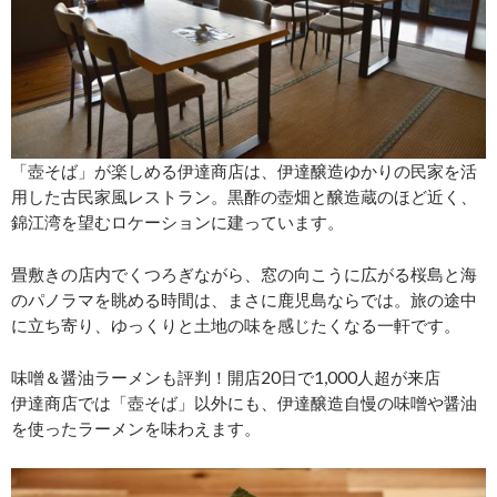
「壺そば」が楽しめる伊達商店は、伊達醸造ゆかりの民家を活
用した古民家風レストラン。黒酢の壺畑と醸造蔵のほど近く、
錦江湾を望むロケーションに建っています。
畳敷きの店内でくつろぎながら、窓の向こうに広がる桜島と海
のパノラマを眺める時間は、まさに鹿児島ならでは。旅の途中
に立ち寄り、ゆっくりと土地の味を感じたくなる一軒です。
味噌＆醤油ラーメンも評判！開店20日で1,000人超が来店
伊達商店では「壺そば」以外にも、伊達醸造自慢の味噌や醤油
を使ったラーメンを味わえます。