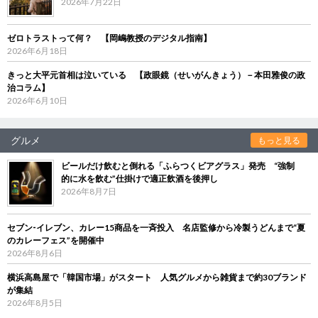
2026年7月22日
ゼロトラストって何？ 【岡嶋教授のデジタル指南】
2026年6月18日
きっと大平元首相は泣いている 【政眼鏡（せいがんきょう）－本田雅俊の政
治コラム】
2026年6月10日
グルメ
もっと見る
ビールだけ飲むと倒れる「ふらつくビアグラス」発売 “強制
的に水を飲む”仕掛けで適正飲酒を後押し
2026年8月7日
セブン‐イレブン、カレー15商品を一斉投入 名店監修から冷製うどんまで“夏
のカレーフェス”を開催中
2026年8月6日
横浜高島屋で「韓国市場」がスタート 人気グルメから雑貨まで約30ブランド
が集結
2026年8月5日