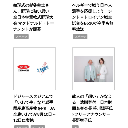
始球式の杉谷拳士さ
ベルギーで戦う日本人
ん、野球に熱い思い
選手を応援しよう シ
全日本学童軟式野球大
ント＝トロイデン戦全
会 マクドナルド・トー
試合をBS10が今季も無
ナメントが開幕
料放送
,
,
スポーツ
スポーツ
ドジャースタジアムで
故人の「想い」かなえ
「いわて牛」など岩手
る 遺贈寄付 日本財
県産農畜産物をPR JA
団名誉会長 笹川陽平氏
全農いわてが8月10日～
×フリーアナウンサー
12日に実施
長野智子氏
,
,
スポーツ
ビジネス
PR