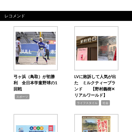
レコメンド
弓ヶ浜（鳥取）が初勝
LVに敗訴して人気が出
利 全日本学童野球の1
た ミルクティーブラ
回戦
ンド 【野村義樹✕
リアルワールド】
,
スポーツ
,
,
ライフスタイル
社会