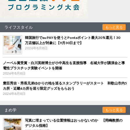
ライフスタイル
もっと見る
韓国旅行でau PAYを使うとPontaポイント最大20％還元！30
万店舗以上が対象に【9月30日まで】
2026年8月8日
ノーベル賞受賞・白川英樹博士が小中高生を直接指導 名城大学が講演会と導
電性プラスチック実験イベントを開催
2026年8月8日
豊臣秀吉・秀長兄弟ゆかりの地を巡るスタンプラリーがスタート 和歌山市内5
カ所・近畿6カ所を巡り限定グッズをもらおう
2026年8月8日
まめ学
もっと見る
写真に埋まっている位置情報はおっかないのか 【岡嶋教授の
デジタル指南】