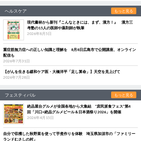
ヘルスケア
もっと見る
現代書林から新刊『こんなときには、まず、漢方！』 漢方三
考塾の15人の医師や薬剤師が執筆
2026年8月5日
重症筋無力症への正しい知識と理解を 8月8日広島市で公開講座、オンライン
配信も
2026年7月31日
【がんを生きる緩和ケア医・大橋洋平「足し算命」】天空を見上げて
2026年7月28日
フェスティバル
もっと見る
絶品屋台グルメが全国各地から大集結 “庶民派食フェス”第4
回「川口×絶品グルメビール＆日本酒祭り2026」を開催
2026年4月15日
自分で収穫した秋野菜を使って芋煮作りを体験 埼玉県加須市の「ファミリー
ランドむさしの村」