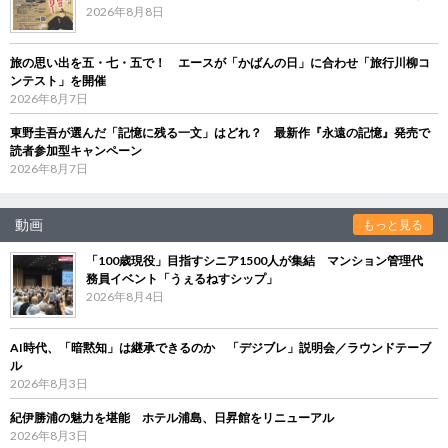
2026年8月8日
旅の思い出を五・七・五で！ エースが「かばんの日」に合わせ「旅行川柳コ
ンテスト」を開催
2026年8月7日
東野圭吾が選んだ「記憶に残る一文」はどれ？ 最新作『永遠の記憶』発売で
読者参加型キャンペーン
2026年8月7日
動画
もっと見る
「100歳現役」目指すシニア1500人が集結 マンション管理代
務員イベント「うぇるねすシップ」
2026年8月4日
AI時代、「暗黙知」は継承できるのか 「デジブレ」説明会／ラウンドテーブ
ル
2026年8月3日
紀伊勝浦の魅力を堪能 ホテル浦島、日昇館をリニューアル
2026年8月3日