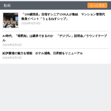
動画
もっと見る
「100歳現役」目指すシニア1500人が集結 マンション管理代
務員イベント「うぇるねすシップ」
2026年8月4日
AI時代、「暗黙知」は継承できるのか 「デジブレ」説明会／ラウンドテーブ
ル
2026年8月3日
紀伊勝浦の魅力を堪能 ホテル浦島、日昇館をリニューアル
2026年8月3日