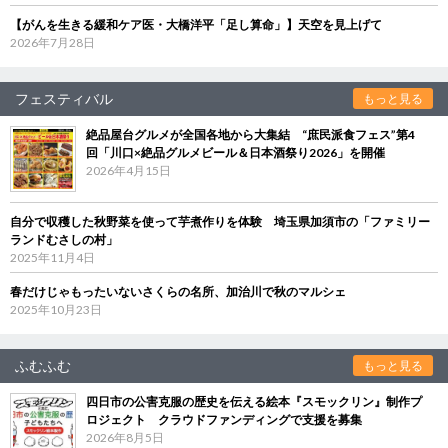
【がんを生きる緩和ケア医・大橋洋平「足し算命」】天空を見上げて
2026年7月28日
フェスティバル
もっと見る
絶品屋台グルメが全国各地から大集結 “庶民派食フェス”第4
回「川口×絶品グルメビール＆日本酒祭り2026」を開催
2026年4月15日
自分で収穫した秋野菜を使って芋煮作りを体験 埼玉県加須市の「ファミリー
ランドむさしの村」
2025年11月4日
春だけじゃもったいないさくらの名所、加治川で秋のマルシェ
2025年10月23日
ふむふむ
もっと見る
四日市の公害克服の歴史を伝える絵本『スモックリン』制作プ
ロジェクト クラウドファンディングで支援を募集
2026年8月5日