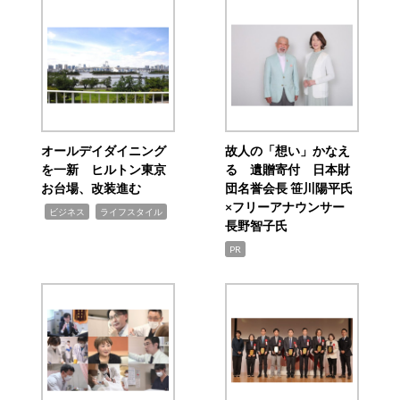
オールデイダイニング
故人の「想い」かなえ
を一新 ヒルトン東京
る 遺贈寄付 日本財
お台場、改装進む
団名誉会長 笹川陽平氏
×フリーアナウンサー
,
,
ビジネス
ライフスタイル
長野智子氏
PR