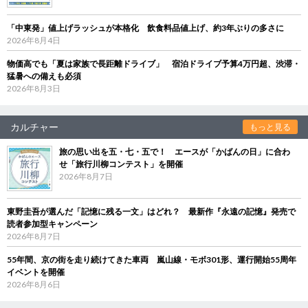
「中東発」値上げラッシュが本格化 飲食料品値上げ、約3年ぶりの多さに
2026年8月4日
物価高でも「夏は家族で長距離ドライブ」 宿泊ドライブ予算4万円超、渋滞・
猛暑への備えも必須
2026年8月3日
カルチャー
もっと見る
旅の思い出を五・七・五で！ エースが「かばんの日」に合わ
せ「旅行川柳コンテスト」を開催
2026年8月7日
東野圭吾が選んだ「記憶に残る一文」はどれ？ 最新作『永遠の記憶』発売で
読者参加型キャンペーン
2026年8月7日
55年間、京の街を走り続けてきた車両 嵐山線・モボ301形、運行開始55周年
イベントを開催
2026年8月6日