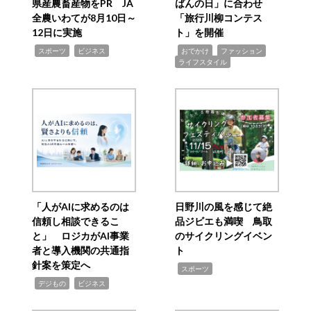
県産農畜産物をPR JA
ばんの日」に合わせ
全農いわてが8月10日～
「旅行川柳コンテス
12日に実施
ト」を開催
,
,
,
,
,
スポーツ
ビジネス
おでかけ
ファッション
ライフスタイル
「人がAIに求めるのは
日野川の風を感じて絶
信頼し相談できるこ
品ジビエも満喫 鳥取
と」 ロジカがAI事業
のサイクリングイベン
者と導入機関の共通指
ト
針案を策定へ
,
スポーツ
,
,
デジもの
ビジネス