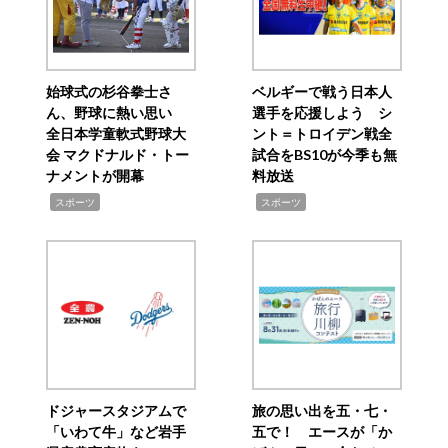
始球式の杉谷拳士さ
ベルギーで戦う日本人
ん、野球に熱い思い
選手を応援しよう シ
全日本学童軟式野球大
ント＝トロイデン戦全
会 マクドナルド・トー
試合をBS10が今季も無
ナメントが開幕
料放送
,
,
スポーツ
スポーツ
ドジャースタジアムで
旅の思い出を五・七・
「いわて牛」など岩手
五で！ エースが「か