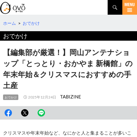
検
索
コ
ン
テ
ホーム
>
おでかけ
ン
おでかけ
ツ
へ
移
【編集部が厳選！】岡山アンテナショ
動
ップ「とっとり・おかやま 新橋館」の
年末年始＆クリスマスにおすすめの手
土産
TABIZINE
2025年12月24日
おでかけ
クリスマスや年末年始など、なにかと人と集まることが多いこ