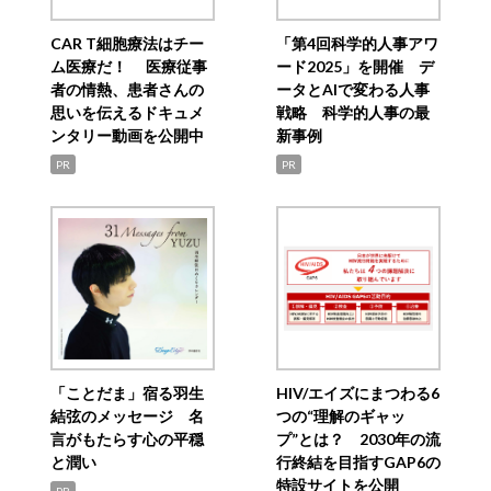
CAR T細胞療法はチー
「第4回科学的人事アワ
ム医療だ！ 医療従事
ード2025」を開催 デ
者の情熱、患者さんの
ータとAIで変わる人事
思いを伝えるドキュメ
戦略 科学的人事の最
ンタリー動画を公開中
新事例
PR
PR
「ことだま」宿る羽生
HIV/エイズにまつわる6
結弦のメッセージ 名
つの“理解のギャッ
言がもたらす心の平穏
プ”とは？ 2030年の流
と潤い
行終結を目指すGAP6の
特設サイトを公開