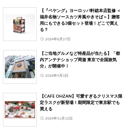
【『ペヤング』ヨーロッパ軒総本店監修 ＜
福井名物ソースカツ丼風やきそば＞】贈答
用にもできる3個セット登場！どこで買え
る？
2024年8月27日
【ご当地グルメなど特産品が当たる】「都
内アンテナショップ周遊 東京で全国旅気
分」が開催中！
2024年9月3日
【CAFE OHZAN】可愛すぎるクリスマス限
定ラスクが新登場！期間限定で東京駅でも
買える
2024年11月13日