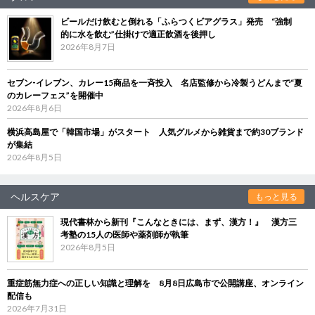
ビールだけ飲むと倒れる「ふらつくビアグラス」発売 “強制
的に水を飲む”仕掛けで適正飲酒を後押し
2026年8月7日
セブン‐イレブン、カレー15商品を一斉投入 名店監修から冷製うどんまで“夏
のカレーフェス”を開催中
2026年8月6日
横浜高島屋で「韓国市場」がスタート 人気グルメから雑貨まで約30ブランド
が集結
2026年8月5日
ヘルスケア
もっと見る
現代書林から新刊『こんなときには、まず、漢方！』 漢方三
考塾の15人の医師や薬剤師が執筆
2026年8月5日
重症筋無力症への正しい知識と理解を 8月8日広島市で公開講座、オンライン
配信も
2026年7月31日