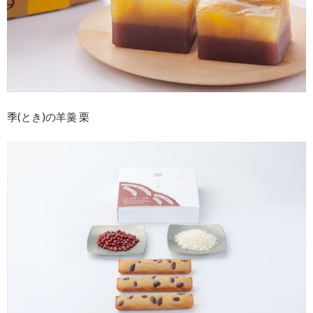
季(とき)の羊羹 栗