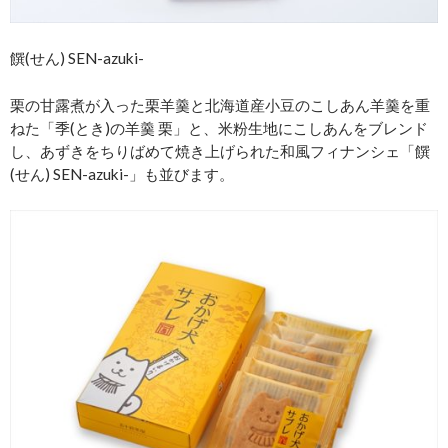
饌(せん) SEN-azuki-
栗の甘露煮が入った栗羊羹と北海道産小豆のこしあん羊羹を重
ねた「季(とき)の羊羹 栗」と、米粉生地にこしあんをブレンド
し、あずきをちりばめて焼き上げられた和風フィナンシェ「饌
(せん) SEN-azuki-」も並びます。