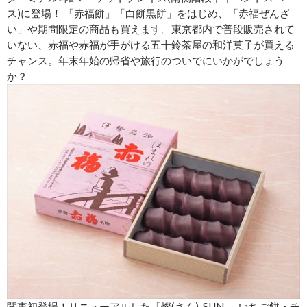
ス)に登場！ 「赤福餅」「白餅黒餅」をはじめ、「赤福ぜんざ
い」や期間限定の商品も買えます。東京都内で普段販売されて
いない、赤福や赤福が手がける五十鈴茶屋の和洋菓子が買える
チャンス。年末年始の帰省や旅行のついでにいかがでしょう
か？
関東初登場！リニューアルした「燦(さん)-SUN-」いちご餅・チ