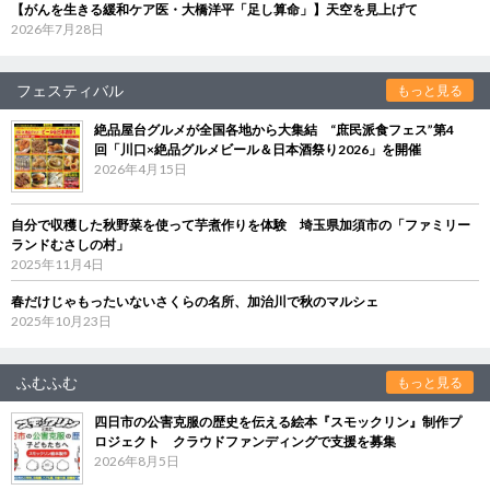
【がんを生きる緩和ケア医・大橋洋平「足し算命」】天空を見上げて
2026年7月28日
フェスティバル
もっと見る
絶品屋台グルメが全国各地から大集結 “庶民派食フェス”第4
回「川口×絶品グルメビール＆日本酒祭り2026」を開催
2026年4月15日
自分で収穫した秋野菜を使って芋煮作りを体験 埼玉県加須市の「ファミリー
ランドむさしの村」
2025年11月4日
春だけじゃもったいないさくらの名所、加治川で秋のマルシェ
2025年10月23日
ふむふむ
もっと見る
四日市の公害克服の歴史を伝える絵本『スモックリン』制作プ
ロジェクト クラウドファンディングで支援を募集
2026年8月5日