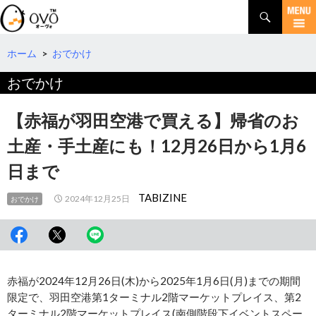
検
索
コ
ン
テ
ホーム
>
おでかけ
ン
おでかけ
ツ
へ
移
【赤福が羽田空港で買える】帰省のお
動
土産・手土産にも！12月26日から1月6
日まで
TABIZINE
2024年12月25日
おでかけ
赤福が2024年12月26日(木)から2025年1月6日(月)までの期間
限定で、羽田空港第1ターミナル2階マーケットプレイス、第2
ターミナル2階マーケットプレイス(南側階段下イベントスペー