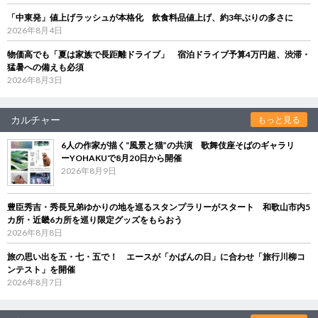
「中東発」値上げラッシュが本格化 飲食料品値上げ、約3年ぶりの多さに
2026年8月4日
物価高でも「夏は家族で長距離ドライブ」 宿泊ドライブ予算4万円超、渋滞・
猛暑への備えも必須
2026年8月3日
カルチャー
もっと見る
6人の作家が描く“風景と猫”の共演 歌舞伎座そばのギャラリ
ーYOHAKUで8月20日から開催
2026年8月9日
豊臣秀吉・秀長兄弟ゆかりの地を巡るスタンプラリーがスタート 和歌山市内5
カ所・近畿6カ所を巡り限定グッズをもらおう
2026年8月8日
旅の思い出を五・七・五で！ エースが「かばんの日」に合わせ「旅行川柳コ
ンテスト」を開催
2026年8月7日