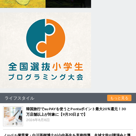
ライフスタイル
もっと見る
韓国旅行でau PAYを使うとPontaポイント最大20％還元！30
万店舗以上が対象に【9月30日まで】
2026年8月8日
ノーベル賞受賞・白川英樹博士が小中高生を直接指導 名城大学が講演会と導