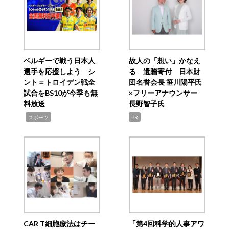
ベルギーで戦う日本人
故人の「想い」かなえ
選手を応援しよう シ
る 遺贈寄付 日本財
ント＝トロイデン戦全
団名誉会長 笹川陽平氏
試合をBS10が今季も無
×フリーアナウンサー
料放送
長野智子氏
,
スポーツ
PR
CAR T細胞療法はチー
「第4回科学的人事アワ