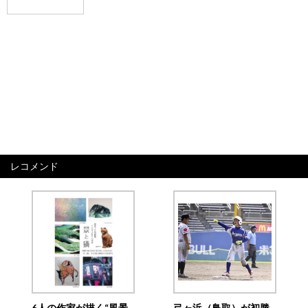
レコメンド
6人の作家が描く“風景
弓ヶ浜（鳥取）が初勝