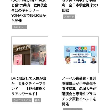
と猫”の共演 歌舞伎座
利 全日本学童野球の1
そばのギャラリー
回戦
YOHAKUで8月20日か
,
スポーツ
ら開催
,
カルチャー
LVに敗訴して人気が出
ノーベル賞受賞・白川
た ミルクティーブラ
英樹博士が小中高生を
ンド 【野村義樹✕
直接指導 名城大学が
リアルワールド】
講演会と導電性プラス
チック実験イベントを
,
,
ライフスタイル
社会
開催