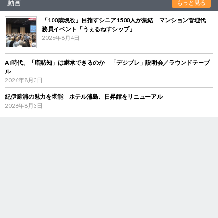
動画
もっと見る
「100歳現役」目指すシニア1500人が集結 マンション管理代
務員イベント「うぇるねすシップ」
2026年8月4日
AI時代、「暗黙知」は継承できるのか 「デジブレ」説明会／ラウンドテーブ
ル
2026年8月3日
紀伊勝浦の魅力を堪能 ホテル浦島、日昇館をリニューアル
2026年8月3日