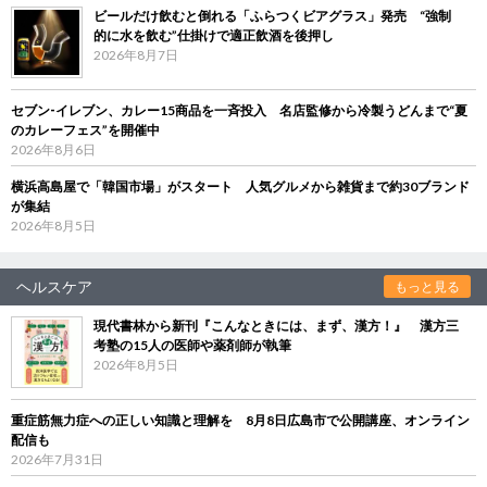
ビールだけ飲むと倒れる「ふらつくビアグラス」発売 “強制
的に水を飲む”仕掛けで適正飲酒を後押し
2026年8月7日
セブン‐イレブン、カレー15商品を一斉投入 名店監修から冷製うどんまで“夏
のカレーフェス”を開催中
2026年8月6日
横浜高島屋で「韓国市場」がスタート 人気グルメから雑貨まで約30ブランド
が集結
2026年8月5日
ヘルスケア
もっと見る
現代書林から新刊『こんなときには、まず、漢方！』 漢方三
考塾の15人の医師や薬剤師が執筆
2026年8月5日
重症筋無力症への正しい知識と理解を 8月8日広島市で公開講座、オンライン
配信も
2026年7月31日