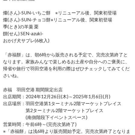
燦(さん)-SUN-いちご餅 ※リニューアル後、関東初登場
燦(さん)-SUN-チョコ餅※リニューアル後、関東初登場
季(とき)の羊羹 栗
饌(せん) SEN-azuki-
おかげ犬サブレ(6枚入)
「赤福餅」は、朝6時から販売される予定で、完売次第終了と
なります。家族みんなで楽しめるお土産や自分へのご褒美に、
帰省や旅行で羽田空港を利用の際はぜひチェックしてみてくだ
さいね。
赤福 羽田空港 期間限定出店
出店期間：2024年12月26日(木)～2025年1月6日(月)
出店場所：羽田空港第1ターミナル2階マーケットプレイス
第2ターミナル2階マーケットプレイス
(南側階段下イベントスペース)
営業時間：午前6時～(完売次第終了)
※「赤福餅」は浅6時より販売開始予定。完売次第終了となりま