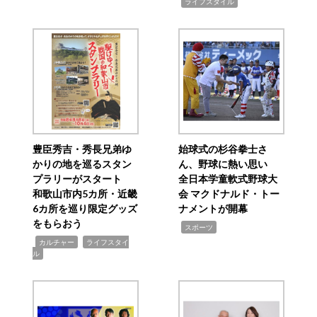
,
ライフスタイル
豊臣秀吉・秀長兄弟ゆ
始球式の杉谷拳士さ
かりの地を巡るスタン
ん、野球に熱い思い
プラリーがスタート
全日本学童軟式野球大
和歌山市内5カ所・近畿
会 マクドナルド・トー
6カ所を巡り限定グッズ
ナメントが開幕
をもらおう
,
スポーツ
,
,
カルチャー
ライフスタイ
ル