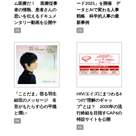
ム医療だ！ 医療従事
ード2025」を開催 デ
者の情熱、患者さんの
ータとAIで変わる人事
思いを伝えるドキュメ
戦略 科学的人事の最
ンタリー動画を公開中
新事例
PR
PR
「ことだま」宿る羽生
HIV/エイズにまつわる6
結弦のメッセージ 名
つの“理解のギャッ
言がもたらす心の平穏
プ”とは？ 2030年の流
と潤い
行終結を目指すGAP6の
特設サイトを公開
PR
PR