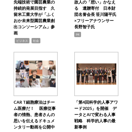
先端技術で園芸農業の
故人の「想い」かなえ
持続的発展目指す 久
る 遺贈寄付 日本財
留米工業大学が「ふく
団名誉会長 笹川陽平氏
おか未来型園芸農業創
×フリーアナウンサー
出コンソーシアム」参
長野智子氏
画
PR
,
,
ビジネス
社会
CAR T細胞療法はチー
「第4回科学的人事アワ
ム医療だ！ 医療従事
ード2025」を開催 デ
者の情熱、患者さんの
ータとAIで変わる人事
思いを伝えるドキュメ
戦略 科学的人事の最
ンタリー動画を公開中
新事例