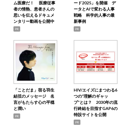
ム医療だ！ 医療従事
ード2025」を開催 デ
者の情熱、患者さんの
ータとAIで変わる人事
思いを伝えるドキュメ
戦略 科学的人事の最
ンタリー動画を公開中
新事例
PR
PR
「ことだま」宿る羽生
HIV/エイズにまつわる6
結弦のメッセージ 名
つの“理解のギャッ
言がもたらす心の平穏
プ”とは？ 2030年の流
と潤い
行終結を目指すGAP6の
特設サイトを公開
PR
PR