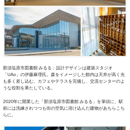
那須塩原市図書館 みるる：設計デザインは建築スタジオ
「UAo」の伊藤麻理氏。森をイメージした館内は天井が高く光
も多く差し込む。カフェやテラスを完備し、交流センターのよ
うな役割を果たしている。
2020年に開業した「那須塩原市図書館 みるる」を筆頭に、駅
前には洗練されつつも街の空気に溶け込んだ建物があちらこち
らに。