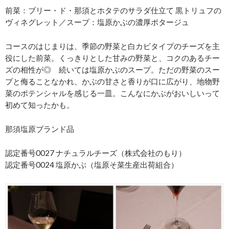
前菜：ブリー・ド・那須とホタテのサラダ仕立て 黒トリュフの
ヴィネグレット／スープ：塩原かぶの濃厚ポタージュ
コースのはじまりは、季節の野菜と白カビタイプのチーズを主
役にした前菜。くっきりとした甘みの野菜と、コクのあるチー
ズの相性が◎ 続いては塩原かぶのスープ。ただの野菜のスー
プと侮ることなかれ、かぶの甘さと香りが口に広がり、地物野
菜のポテンシャルを感じる一皿。こんなにかぶがおいしいって
初めて知ったかも。
那須塩原ブランド品
認定番号0027 ナチュラルチーズ（株式会社のもり）
認定番号0024 塩原かぶ（塩原そ菜生産出荷組合）