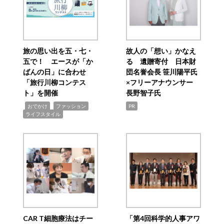
旅の思い出を五・七・
故人の「想い」かなえ
五で！ エースが「か
る 遺贈寄付 日本財
ばんの日」に合わせ
団名誉会長 笹川陽平氏
「旅行川柳コンテス
×フリーアナウンサー
ト」を開催
長野智子氏
,
,
,
おでかけ
ファッション
PR
ライフスタイル
CAR T細胞療法はチー
「第4回科学的人事アワ