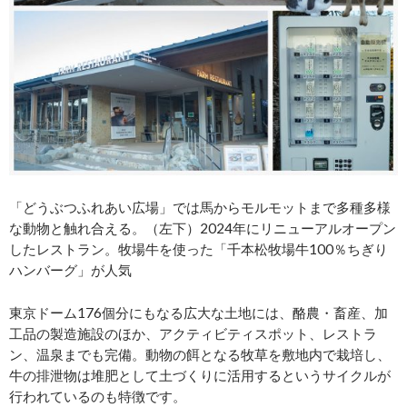
「どうぶつふれあい広場」では馬からモルモットまで多種多様
な動物と触れ合える。（左下）2024年にリニューアルオープン
したレストラン。牧場牛を使った「千本松牧場牛100％ちぎり
ハンバーグ」が人気
東京ドーム176個分にもなる広大な土地には、酪農・畜産、加
工品の製造施設のほか、アクティビティスポット、レストラ
ン、温泉までも完備。動物の餌となる牧草を敷地内で栽培し、
牛の排泄物は堆肥として土づくりに活用するというサイクルが
行われているのも特徴です。