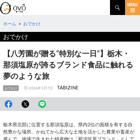
検
索
コ
ン
テ
ホーム
>
おでかけ
ン
おでかけ
ツ
へ
移
【八芳園が贈る“特別な一日”】栃木・
動
那須塩原が誇るブランド食品に触れる
夢のような旅
TABIZINE
2026年1月7日
おでかけ
栃木県北部に位置する那須塩原は、県内2位の面積を有する自
然豊かな場所。かねてから広大な土地を活かした農業や畜産が
盛んで、地場で生まれた特産物は「那須塩原ブランド」として