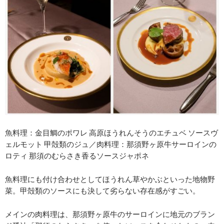
魚料理：金目鯛のポワレ 高原ほうれんそうのエチュベ ソースヴ
ェルモット 甲殻類のジュ／肉料理：那須野ヶ原牛サーロインの
ロティ 那須のむらさき香るソースジャポネ
魚料理にも付け合わせとしてほうれん草やかぶといった地物野
菜。甲殻類のソースにも決して劣らない存在感がすごい。
メインの肉料理は、那須野ヶ原牛のサーロインに地元のブラン