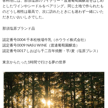
各料理には、那須塩原のワイナリー・渡邊葡萄園醸造をはじめ
としたワインやシードルをペアリング。同じ土地で作られたも
のどうし相性は最高で、次に訪れたときにも迷わず一緒にいた
だきたいおいしさでした。
那須塩原ブランド品
認定番号0004 千本松牧場牛乳（ホウライ株式会社）
認定番号0009 NASU WINE（渡邊葡萄園醸造）
認定番号0017 しおばら千二百年焼酎・芋/麦（塩原ブレス）
東京からたった1時間で行ける夢の世界