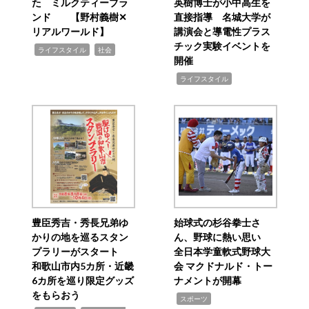
た ミルクティーブラ
英樹博士が小中高生を
ンド 【野村義樹✕
直接指導 名城大学が
リアルワールド】
講演会と導電性プラス
チック実験イベントを
,
,
ライフスタイル
社会
開催
,
ライフスタイル
豊臣秀吉・秀長兄弟ゆ
始球式の杉谷拳士さ
かりの地を巡るスタン
ん、野球に熱い思い
プラリーがスタート
全日本学童軟式野球大
和歌山市内5カ所・近畿
会 マクドナルド・トー
6カ所を巡り限定グッズ
ナメントが開幕
をもらおう
,
スポーツ