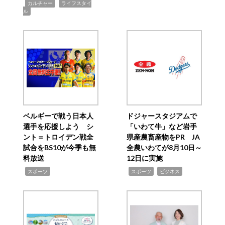
,
,
カルチャー
ライフスタイ
ル
ベルギーで戦う日本人
ドジャースタジアムで
選手を応援しよう シ
「いわて牛」など岩手
ント＝トロイデン戦全
県産農畜産物をPR JA
試合をBS10が今季も無
全農いわてが8月10日～
料放送
12日に実施
,
,
,
スポーツ
スポーツ
ビジネス