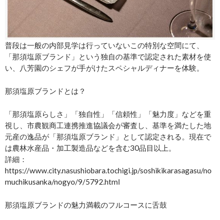
普段は一般の内部見学は行っていないこの特別な空間にて、
「那須塩原ブランド」という独自の基準で認定された素材を使
い、八芳園のシェフが手がけたスペシャルディナーを体験。
那須塩原ブランドとは？
「那須塩原らしさ」「独自性」「信頼性」「魅力度」などを重
視し、市農観商工連携推進協議会が審査し、基準を満たした地
元産の逸品が「那須塩原ブランド」として認定される。現在で
は農林水産品・加工製造品などを含む30品目以上。
詳細：
https://www.city.nasushiobara.tochigi.jp/soshikikarasagasu/no
muchikusanka/nogyo/9/5792.html
那須塩原ブランドの魅力満載のフルコースに舌鼓