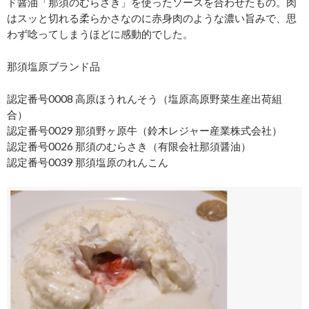
ド醤油「那須のむらさき」を使ったソースを合わせたもの。肉
はスッと切れる柔らかさなのに赤身肉のような濃い旨みで、思
わず唸ってしまうほどに感動的でした。
那須塩原ブランド品
認定番号0008 高原ほうれんそう（塩原高原野菜生産出荷組
合）
認定番号0029 那須野ヶ原牛（鈴木レジャー産業株式会社）
認定番号0026 那須のむらさき（有限会社那須醤油）
認定番号0039 那須塩原のれんこん