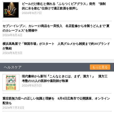
ビールだけ飲むと倒れる「ふらつくビアグラス」発売 “強制
的に水を飲む”仕掛けで適正飲酒を後押し
2026年8月7日
セブン‐イレブン、カレー15商品を一斉投入 名店監修から冷製うどんまで“夏
のカレーフェス”を開催中
2026年8月6日
横浜高島屋で「韓国市場」がスタート 人気グルメから雑貨まで約30ブランド
が集結
2026年8月5日
ヘルスケア
もっと見る
現代書林から新刊『こんなときには、まず、漢方！』 漢方三
考塾の15人の医師や薬剤師が執筆
2026年8月5日
重症筋無力症への正しい知識と理解を 8月8日広島市で公開講座、オンライン
配信も
2026年7月31日