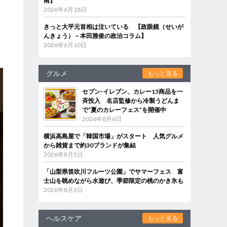
南】
2026年6月18日
きっと大平元首相は泣いている 【政眼鏡（せいが
んきょう）－本田雅俊の政治コラム】
水
2026年6月10日
グルメ
もっと見る
セブン‐イレブン、カレー15商品を一
斉投入 名店監修から冷製うどんま
で“夏のカレーフェス”を開催中
2026年8月6日
横浜高島屋で「韓国市場」がスタート 人気グルメ
から雑貨まで約30ブランドが集結
2026年8月5日
「山梨県笛吹川フルーツ公園」でサマーフェス 富
士山を眺めながら水遊び、季節限定の桃のかき氷も
2026年8月3日
ヘルスケア
もっと見る