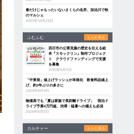
春だけじゃもったいないさくらの名所、加治川で秋
のマルシェ
2025年10月23日
ふむふむ
もっと見る
四日市の公害克服の歴史を伝える絵
本『スモックリン』制作プロジェク
ト クラウドファンディングで支援
を募集
2026年8月5日
「中東発」値上げラッシュが本格化 飲食料品値上
げ、約3年ぶりの多さに
2026年8月4日
物価高でも「夏は家族で長距離ドライブ」 宿泊ド
ライブ予算4万円超、渋滞・猛暑への備えも必須
2026年8月3日
カルチャー
もっと見る