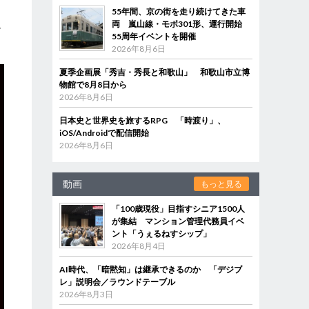
55年間、京の街を走り続けてきた車
融
両 嵐山線・モボ301形、運行開始
55周年イベントを開催
2026年8月6日
夏季企画展「秀吉・秀長と和歌山」 和歌山市立博
物館で8月8日から
2026年8月6日
日本史と世界史を旅するRPG 「時渡り」、
iOS/Androidで配信開始
2026年8月6日
動画
もっと見る
「100歳現役」目指すシニア1500人
が集結 マンション管理代務員イベ
ント「うぇるねすシップ」
2026年8月4日
AI時代、「暗黙知」は継承できるのか 「デジブ
レ」説明会／ラウンドテーブル
2026年8月3日