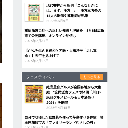
現代書林から新刊『こんなときに
は、まず、漢方！』 漢方三考塾の
15人の医師や薬剤師が執筆
2026年8月5日
重症筋無力症への正しい知識と理解を 8月8日広島
市で公開講座、オンライン配信も
2026年7月31日
【がんを生きる緩和ケア医・大橋洋平「足し算
命」】天空を見上げて
2026年7月28日
フェスティバル
もっと見る
絶品屋台グルメが全国各地から大集
結 “庶民派食フェス”第4回「川口×
絶品グルメビール＆日本酒祭り
2026」を開催
2026年4月15日
自分で収穫した秋野菜を使って芋煮作りを体験 埼
玉県加須市の「ファミリーランドむさしの村」
2025年11月4日