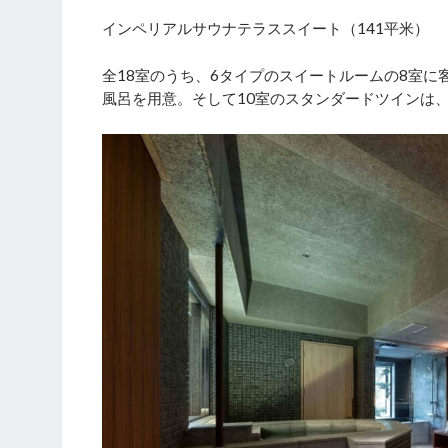
インペリアルサウナテラススイート（141平米）
全18室のうち、6タイプのスイートルームの8室
風呂を用意。そして10室のスタンダードツインは