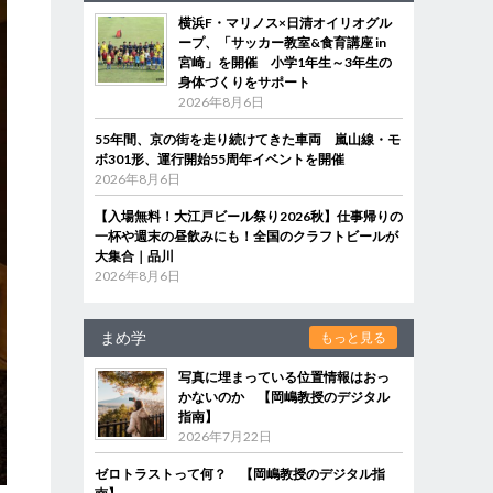
横浜F・マリノス×日清オイリオグル
ープ、「サッカー教室&食育講座 in
宮崎」を開催 小学1年生～3年生の
身体づくりをサポート
2026年8月6日
55年間、京の街を走り続けてきた車両 嵐山線・モ
ボ301形、運行開始55周年イベントを開催
2026年8月6日
【入場無料！大江戸ビール祭り2026秋】仕事帰りの
一杯や週末の昼飲みにも！全国のクラフトビールが
大集合｜品川
2026年8月6日
まめ学
もっと見る
写真に埋まっている位置情報はおっ
かないのか 【岡嶋教授のデジタル
指南】
2026年7月22日
ゼロトラストって何？ 【岡嶋教授のデジタル指