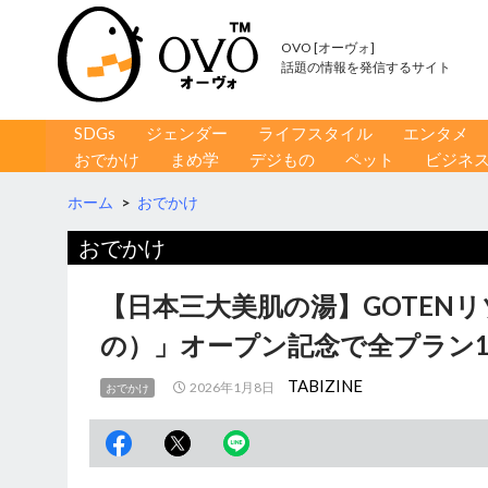
OVO [オーヴォ]
話題の情報を発信するサイト
コンテンツへ移動
検
SDGs
ジェンダー
ライフスタイル
エンタメ
索
おでかけ
まめ学
デジもの
ペット
ビジネ
ホーム
>
おでかけ
おでかけ
【日本三大美肌の湯】GOTEN
の）」オープン記念で全プラン1
TABIZINE
2026年1月8日
おでかけ