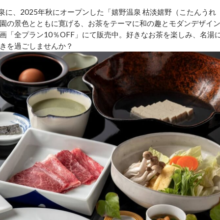
泉に、2025年秋にオープンした「嬉野温泉 枯淡嬉野（こたんうれ
園の景色とともに寛げる、お茶をテーマに和の趣とモダンデザイ
画「全プラン10％OFF」にて販売中。好きなお茶を楽しみ、名湯
きを過ごしませんか？