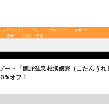
ファッション
グルメ
カルチャー
スポーツ
ス
動画
はばたけラボ
リゾート「嬉野温泉 枯淡嬉野（こたんうれ
0％オフ！