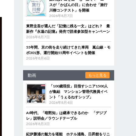
スが「かばんの日」に合わせ「旅行
川柳コンテスト」を開催
2026年8月7日
東野圭吾が選んだ「記憶に残る一文」はどれ？ 最
新作『永遠の記憶』発売で読者参加型キャンペーン
2026年8月7日
55年間、京の街を走り続けてきた車両 嵐山線・モ
ボ301形、運行開始55周年イベントを開催
2026年8月6日
動画
もっと見る
「100歳現役」目指すシニア1500人
が集結 マンション管理代務員イベ
ント「うぇるねすシップ」
2026年8月4日
AI時代、「暗黙知」は継承できるのか 「デジブ
レ」説明会／ラウンドテーブル
2026年8月3日
紀伊勝浦の魅力を堪能 ホテル浦島、日昇館をリニ