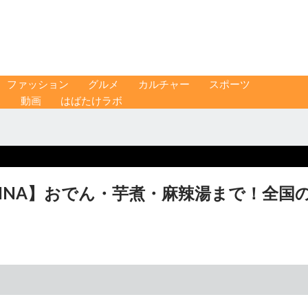
ファッション
グルメ
カルチャー
スポーツ
ス
動画
はばたけラボ
 EBINA】おでん・芋煮・麻辣湯まで！全国