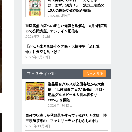
は、まず、漢方！』 漢方三考塾の
15人の医師や薬剤師が執筆
2026年8月5日
重症筋無力症への正しい知識と理解を 8月8日広島
市で公開講座、オンライン配信も
2026年7月31日
【がんを生きる緩和ケア医・大橋洋平「足し算
命」】天空を見上げて
2026年7月28日
フェスティバル
もっと見る
絶品屋台グルメが全国各地から大集
結 “庶民派食フェス”第4回「川口×
絶品グルメビール＆日本酒祭り
2026」を開催
2026年4月15日
自分で収穫した秋野菜を使って芋煮作りを体験 埼
玉県加須市の「ファミリーランドむさしの村」
2025年11月4日