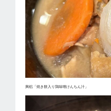
興梠「焼き餅入り鶏味噌けんちん汁」