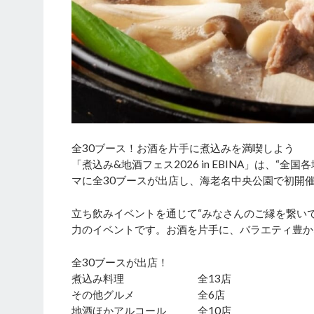
全30ブース！お酒を片手に煮込みを満喫しよう
「煮込み&地酒フェス2026 in EBINA」は、
マに全30ブースが出店し、海老名中央公園で初開
立ち飲みイベントを通じて“みなさんのご縁を繋い
力のイベントです。お酒を片手に、バラエティ豊か
全30ブースが出店！
煮込み料理 全13店
その他グルメ 全6店
地酒ほかアルコール 全10店