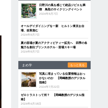
日野川の風を感じて絶品ジビエも満
喫 鳥取のサイクリングイベント
2026年8月7日
オールデイダイニングを一新 ヒルトン東京お台
場、改装進む
2026年8月7日
夏の苗場が夏のアクティビティー拡充へ 四季の各
魅力を創出プリンスホテル・苗場スキー場
2026年8月7日
まめ学
もっと見る
写真に埋まっている位置情報はおっ
かないのか 【岡嶋教授のデジタル
指南】
2026年7月22日
ゼロトラストって何？ 【岡嶋教授のデジタル指
南】
2026年6月18日