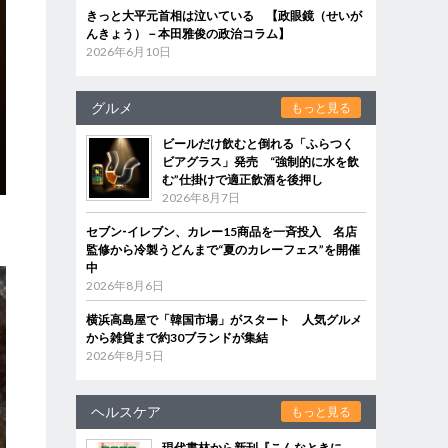
きっと大平元首相は泣いている 【政眼鏡（せいが
んきょう）－本田雅俊の政治コラム】
2026年6月10日
グルメ
もっと見る
ビールだけ飲むと倒れる「ふらつく
ビアグラス」発売 “強制的に水を飲
む”仕掛けで適正飲酒を後押し
2026年8月7日
セブン‐イレブン、カレー15商品を一斉投入 名店
監修から冷製うどんまで“夏のカレーフェス”を開催
中
2026年8月6日
横浜高島屋で「韓国市場」がスタート 人気グルメ
から雑貨まで約30ブランドが集結
2026年8月5日
ヘルスケア
もっと見る
現代書林から新刊『こんなときに