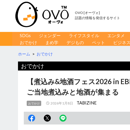
OVO [オーヴォ]
話題の情報を発信するサイト
コンテンツへ移動
検
SDGs
ジェンダー
ライフスタイル
エンタメ
索
おでかけ
まめ学
デジもの
ペット
ビジネ
ホーム
>
おでかけ
おでかけ
【煮込み&地酒フェス2026 in
ご当地煮込みと地酒が集まる
TABIZINE
2026年1月8日
おでかけ