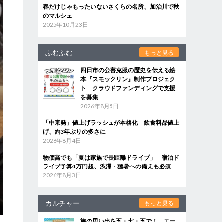
春だけじゃもったいないさくらの名所、加治川で秋
のマルシェ
2025年10月23日
ふむふむ
もっと見る
四日市の公害克服の歴史を伝える絵
本『スモックリン』制作プロジェク
ト クラウドファンディングで支援
を募集
2026年8月5日
「中東発」値上げラッシュが本格化 飲食料品値上
げ、約3年ぶりの多さに
2026年8月4日
物価高でも「夏は家族で長距離ドライブ」 宿泊ド
ライブ予算4万円超、渋滞・猛暑への備えも必須
2026年8月3日
カルチャー
もっと見る
旅の思い出を五・七・五で！ エー