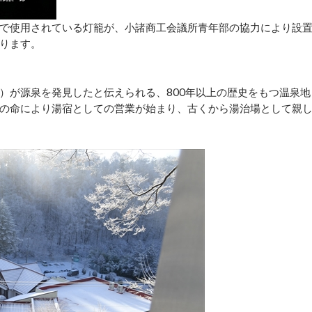
で使用されている灯籠が、小諸商工会議所青年部の協力により設
ります。
じ）が源泉を発見したと伝えられる、800年以上の歴史をもつ温泉地
忠政の命により湯宿としての営業が始まり、古くから湯治場として親