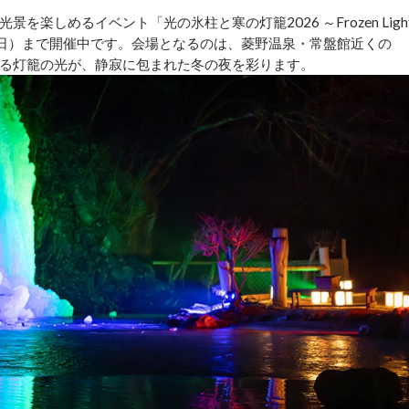
楽しめるイベント「光の氷柱と寒の灯籠2026 ～Frozen Ligh
15日（日）まで開催中です。会場となるのは、菱野温泉・常盤館近くの
る灯籠の光が、静寂に包まれた冬の夜を彩ります。