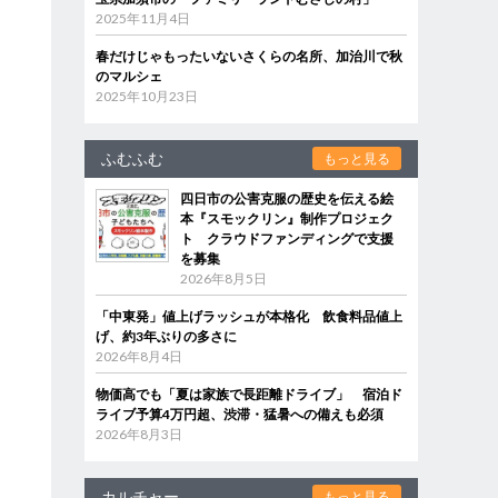
2025年11月4日
春だけじゃもったいないさくらの名所、加治川で秋
のマルシェ
2025年10月23日
ふむふむ
もっと見る
四日市の公害克服の歴史を伝える絵
本『スモックリン』制作プロジェク
ト クラウドファンディングで支援
を募集
2026年8月5日
「中東発」値上げラッシュが本格化 飲食料品値上
げ、約3年ぶりの多さに
2026年8月4日
物価高でも「夏は家族で長距離ドライブ」 宿泊ド
ライブ予算4万円超、渋滞・猛暑への備えも必須
2026年8月3日
カルチャー
もっと見る