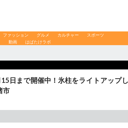
ファッション
グルメ
カルチャー
スポーツ
ス
動画
はばたけラボ
3月15日まで開催中！氷柱をライトアップ
諸市