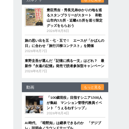
豊臣秀吉・秀長兄弟ゆかりの地を巡
るスタンプラリーがスタート 和歌
山市内5カ所・近畿6カ所を巡り限定
グッズをもらおう
2026年8月8日
旅の思い出を五・七・五で！ エースが「かばんの
日」に合わせ「旅行川柳コンテスト」を開催
2026年8月7日
東野圭吾が選んだ「記憶に残る一文」はどれ？ 最
新作『永遠の記憶』発売で読者参加型キャンペーン
2026年8月7日
動画
もっと見る
「100歳現役」目指すシニア1500人
が集結 マンション管理代務員イベ
ント「うぇるねすシップ」
2026年8月4日
AI時代、「暗黙知」は継承できるのか 「デジブ
レ」説明会／ラウンドテーブル