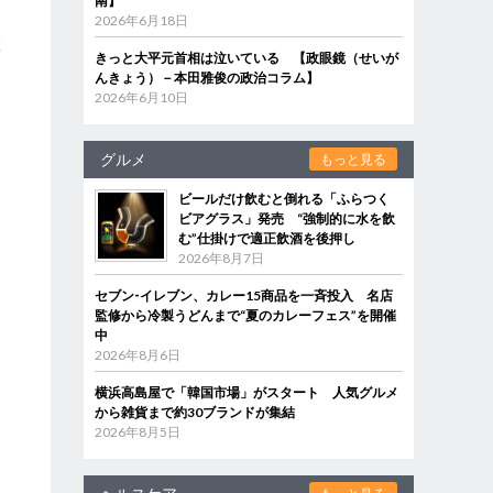
南】
2026年6月18日
置
きっと大平元首相は泣いている 【政眼鏡（せいが
んきょう）－本田雅俊の政治コラム】
2026年6月10日
グルメ
もっと見る
し
ビールだけ飲むと倒れる「ふらつく
ビアグラス」発売 “強制的に水を飲
む”仕掛けで適正飲酒を後押し
2026年8月7日
セブン‐イレブン、カレー15商品を一斉投入 名店
監修から冷製うどんまで“夏のカレーフェス”を開催
中
2026年8月6日
横浜高島屋で「韓国市場」がスタート 人気グルメ
から雑貨まで約30ブランドが集結
2026年8月5日