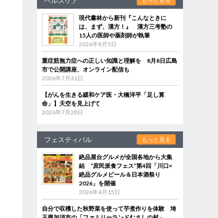
ヘルスケア
もっと見る
現代書林から新刊『こんなときに
は、まず、漢方！』 漢方三考塾の
15人の医師や薬剤師が執筆
2026年8月5日
重症筋無力症への正しい知識と理解を 8月8日広島
市で公開講座、オンライン配信も
2026年7月31日
【がんを生きる緩和ケア医・大橋洋平「足し算
は
命」】天空を見上げて
2026年7月28日
フェスティバル
もっと見る
絶品屋台グルメが全国各地から大集
結 “庶民派食フェス”第4回「川口×
絶品グルメビール＆日本酒祭り
2026」を開催
2026年4月15日
自分で収穫した秋野菜を使って芋煮作りを体験 埼
玉県加須市の「ファミリーランドむさしの村」