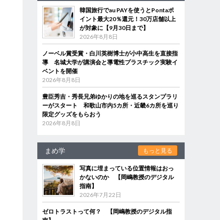
韓国旅行でau PAYを使うとPontaポ
イント最大20％還元！30万店舗以上
が対象に【9月30日まで】
2026年8月8日
ノーベル賞受賞・白川英樹博士が小中高生を直接指
導 名城大学が講演会と導電性プラスチック実験イ
ベントを開催
2026年8月8日
豊臣秀吉・秀長兄弟ゆかりの地を巡るスタンプラリ
ーがスタート 和歌山市内5カ所・近畿6カ所を巡り
限定グッズをもらおう
2026年8月8日
まめ学
もっと見る
写真に埋まっている位置情報はおっ
かないのか 【岡嶋教授のデジタル
指南】
2026年7月22日
ゼロトラストって何？ 【岡嶋教授のデジタル指