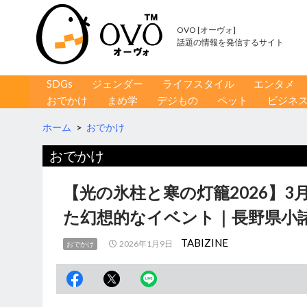
OVO [オーヴォ]
話題の情報を発信するサイト
コンテンツへ移動
検
SDGs
ジェンダー
ライフスタイル
エンタメ
索
おでかけ
まめ学
デジもの
ペット
ビジネ
ホーム
>
おでかけ
おでかけ
【光の氷柱と寒の灯籠2026】
た幻想的なイベント｜長野県小
TABIZINE
2026年1月9日
おでかけ