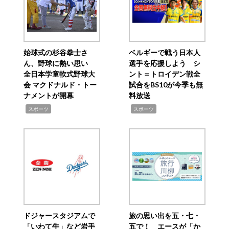
始球式の杉谷拳士さ
ベルギーで戦う日本人
ん、野球に熱い思い
選手を応援しよう シ
全日本学童軟式野球大
ント＝トロイデン戦全
会 マクドナルド・トー
試合をBS10が今季も無
ナメントが開幕
料放送
,
,
スポーツ
スポーツ
ドジャースタジアムで
旅の思い出を五・七・
「いわて牛」など岩手
五で！ エースが「か