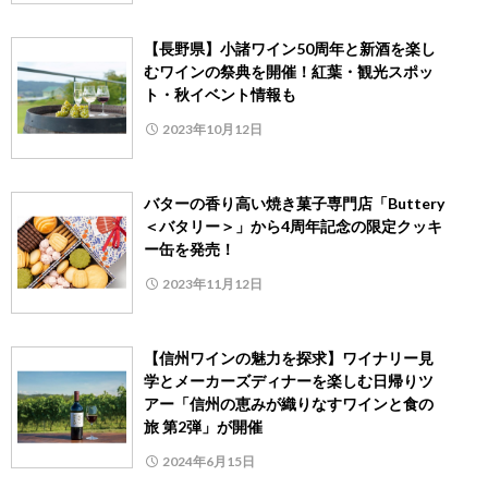
【長野県】小諸ワイン50周年と新酒を楽し
むワインの祭典を開催！紅葉・観光スポッ
ト・秋イベント情報も
2023年10月12日
バターの香り高い焼き菓子専門店「Buttery
＜バタリー＞」から4周年記念の限定クッキ
ー缶を発売！
2023年11月12日
【信州ワインの魅力を探求】ワイナリー見
学とメーカーズディナーを楽しむ日帰りツ
アー「信州の恵みが織りなすワインと食の
旅 第2弾」が開催
2024年6月15日