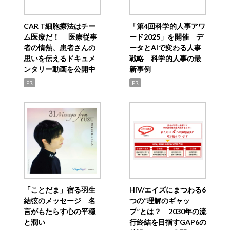
CAR T細胞療法はチー
「第4回科学的人事アワ
ム医療だ！ 医療従事
ード2025」を開催 デ
者の情熱、患者さんの
ータとAIで変わる人事
思いを伝えるドキュメ
戦略 科学的人事の最
ンタリー動画を公開中
新事例
PR
PR
「ことだま」宿る羽生
HIV/エイズにまつわる6
結弦のメッセージ 名
つの“理解のギャッ
言がもたらす心の平穏
プ”とは？ 2030年の流
と潤い
行終結を目指すGAP6の