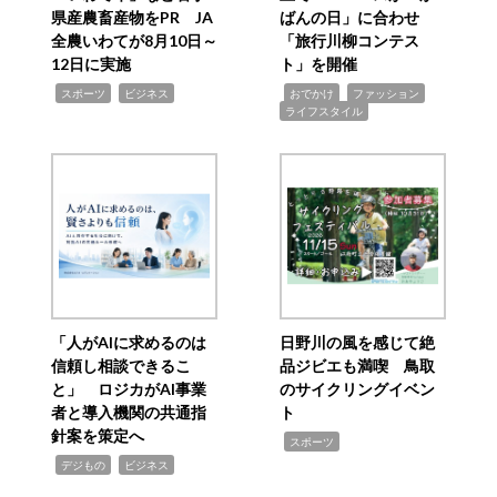
県産農畜産物をPR JA
ばんの日」に合わせ
全農いわてが8月10日～
「旅行川柳コンテス
12日に実施
ト」を開催
,
,
,
,
,
スポーツ
ビジネス
おでかけ
ファッション
ライフスタイル
「人がAIに求めるのは
日野川の風を感じて絶
信頼し相談できるこ
品ジビエも満喫 鳥取
と」 ロジカがAI事業
のサイクリングイベン
者と導入機関の共通指
ト
針案を策定へ
,
スポーツ
,
,
デジもの
ビジネス