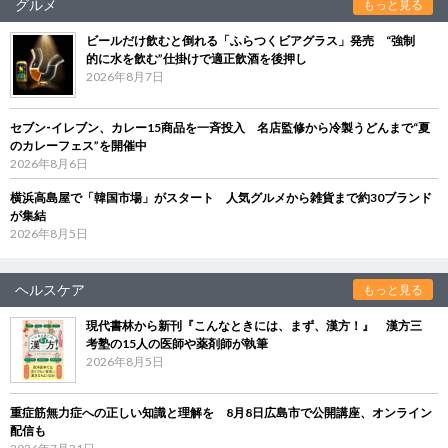
グルメ
もっと見る
ビールだけ飲むと倒れる「ふらつくビアグラス」発売 “強制
的に水を飲む”仕掛けで適正飲酒を後押し
2026年8月7日
セブン‐イレブン、カレー15商品を一斉投入 名店監修から冷製うどんまで“夏
のカレーフェス”を開催中
2026年8月6日
横浜高島屋で「韓国市場」がスタート 人気グルメから雑貨まで約30ブランド
が集結
2026年8月5日
ヘルスケア
もっと見る
現代書林から新刊『こんなときには、まず、漢方！』 漢方三
考塾の15人の医師や薬剤師が執筆
2026年8月5日
重症筋無力症への正しい知識と理解を 8月8日広島市で公開講座、オンライン
配信も