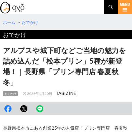
検
索
コ
ン
テ
ホーム
>
おでかけ
ン
おでかけ
ツ
へ
移
アルプスや城下町などご当地の魅力を
動
詰め込んだ「松本プリン」5種が新登
場！｜長野県「プリン専門店 春夏秋
冬」
TABIZINE
2026年1月20日
おでかけ
長野県松本市にある創業25年の人気店「プリン専門店 春夏秋