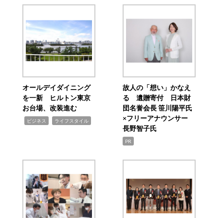
オールデイダイニング
故人の「想い」かなえ
を一新 ヒルトン東京
る 遺贈寄付 日本財
お台場、改装進む
団名誉会長 笹川陽平氏
×フリーアナウンサー
,
,
ビジネス
ライフスタイル
長野智子氏
PR