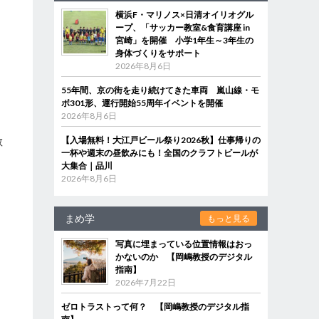
横浜F・マリノス×日清オイリオグル
ープ、「サッカー教室&食育講座 in
宮崎」を開催 小学1年生～3年生の
身体づくりをサポート
2026年8月6日
55年間、京の街を走り続けてきた車両 嵐山線・モ
ボ301形、運行開始55周年イベントを開催
2026年8月6日
散
【入場無料！大江戸ビール祭り2026秋】仕事帰りの
一杯や週末の昼飲みにも！全国のクラフトビールが
大集合｜品川
2026年8月6日
まめ学
もっと見る
写真に埋まっている位置情報はおっ
かないのか 【岡嶋教授のデジタル
指南】
2026年7月22日
ゼロトラストって何？ 【岡嶋教授のデジタル指