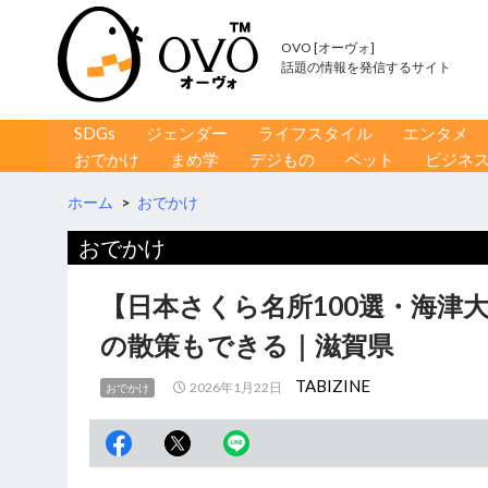
OVO [オーヴォ]
話題の情報を発信するサイト
コンテンツへ移動
検
SDGs
ジェンダー
ライフスタイル
エンタメ
索
おでかけ
まめ学
デジもの
ペット
ビジネ
ホーム
>
おでかけ
おでかけ
【日本さくら名所100選・海津
の散策もできる｜滋賀県
TABIZINE
2026年1月22日
おでかけ