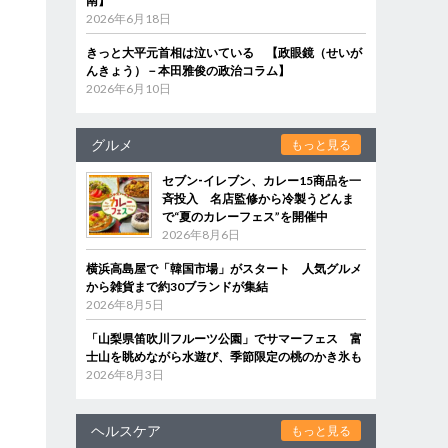
南】
2026年6月18日
きっと大平元首相は泣いている 【政眼鏡（せいが
んきょう）－本田雅俊の政治コラム】
2026年6月10日
グルメ
もっと見る
セブン‐イレブン、カレー15商品を一
斉投入 名店監修から冷製うどんま
で“夏のカレーフェス”を開催中
2026年8月6日
横浜高島屋で「韓国市場」がスタート 人気グルメ
から雑貨まで約30ブランドが集結
2026年8月5日
、
「山梨県笛吹川フルーツ公園」でサマーフェス 富
士山を眺めながら水遊び、季節限定の桃のかき氷も
2026年8月3日
ヘルスケア
もっと見る