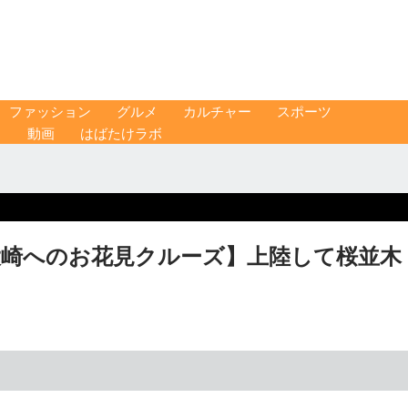
ファッション
グルメ
カルチャー
スポーツ
ス
動画
はばたけラボ
大崎へのお花見クルーズ】上陸して桜並木