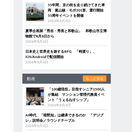
55年間、京の街を走り続けてきた車
両 嵐山線・モボ301形、運行開始
55周年イベントを開催
2026年8月6日
夏季企画展「秀吉・秀長と和歌山」 和歌山市立博
物館で8月8日から
2026年8月6日
日本史と世界史を旅するRPG 「時渡り」、
iOS/Androidで配信開始
2026年8月6日
動画
もっと見る
「100歳現役」目指すシニア1500人
が集結 マンション管理代務員イベ
ント「うぇるねすシップ」
2026年8月4日
AI時代、「暗黙知」は継承できるのか 「デジブ
レ」説明会／ラウンドテーブル
2026年8月3日