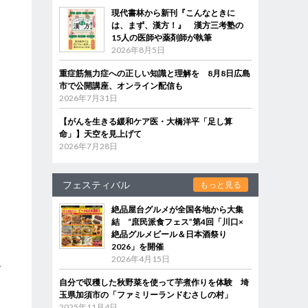
現代書林から新刊『こんなときに
は、まず、漢方！』 漢方三考塾の
15人の医師や薬剤師が執筆
2026年8月5日
重症筋無力症への正しい知識と理解を 8月8日広島
市で公開講座、オンライン配信も
2026年7月31日
【がんを生きる緩和ケア医・大橋洋平「足し算
命」】天空を見上げて
2026年7月28日
フェスティバル
もっと見る
絶品屋台グルメが全国各地から大集
結 “庶民派食フェス”第4回「川口×
絶品グルメビール＆日本酒祭り
2026」を開催
2026年4月15日
で
自分で収穫した秋野菜を使って芋煮作りを体験 埼
玉県加須市の「ファミリーランドむさしの村」
2025年11月4日