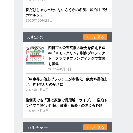
春だけじゃもったいないさくらの名所、加治川で秋
のマルシェ
2025年10月23日
ふむふむ
もっと見る
四日市の公害克服の歴史を伝える絵
本『スモックリン』制作プロジェク
ト クラウドファンディングで支援
を募集
2026年8月5日
「中東発」値上げラッシュが本格化 飲食料品値上
げ、約3年ぶりの多さに
2026年8月4日
物価高でも「夏は家族で長距離ドライブ」 宿泊ド
ライブ予算4万円超、渋滞・猛暑への備えも必須
2026年8月3日
カルチャー
もっと見る