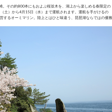
崎。その約800本にもおよぶ桜並木を、湖上から楽しめる春限定の
8日（土）から4月15日（水）まで運航されます。運航を手がけるの
営するオーミマリン。陸上とはひと味違う、琵琶湖ならではの優