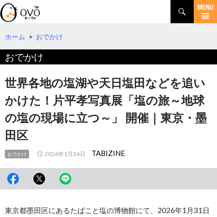
検
索
コ
ン
テ
ホーム
>
おでかけ
ン
おでかけ
ツ
へ
移
世界各地の塩湖や天日塩田などを追い
動
かけた！片平孝写真展「塩の旅～地球
の塩の現場に立つ～」 開催｜東京・墨
田区
TABIZINE
2026年1月26日
おでかけ
東京都墨田区にあるたばこと塩の博物館にて、2026年1月31日