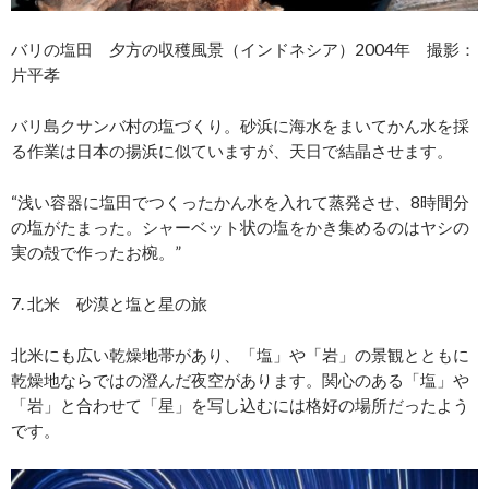
バリの塩田 夕方の収穫風景（インドネシア）2004年 撮影：
片平孝
バリ島クサンバ村の塩づくり。砂浜に海水をまいてかん水を採
る作業は日本の揚浜に似ていますが、天日で結晶させます。
“浅い容器に塩田でつくったかん水を入れて蒸発させ、8時間分
の塩がたまった。シャーベット状の塩をかき集めるのはヤシの
実の殻で作ったお椀。”
7. 北米 砂漠と塩と星の旅
北米にも広い乾燥地帯があり、「塩」や「岩」の景観とともに
乾燥地ならではの澄んだ夜空があります。関心のある「塩」や
「岩」と合わせて「星」を写し込むには格好の場所だったよう
です。