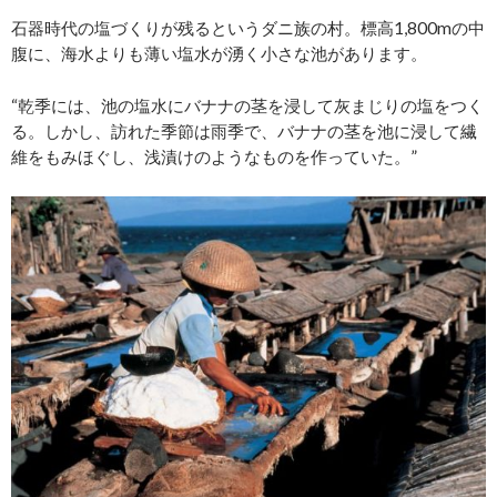
石器時代の塩づくりが残るというダニ族の村。標高1,800mの中
腹に、海水よりも薄い塩水が湧く小さな池があります。
“乾季には、池の塩水にバナナの茎を浸して灰まじりの塩をつく
る。しかし、訪れた季節は雨季で、バナナの茎を池に浸して繊
維をもみほぐし、浅漬けのようなものを作っていた。”