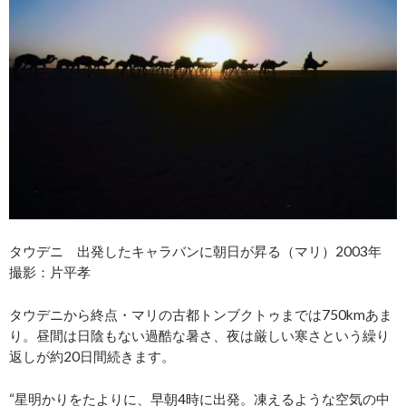
タウデニ 出発したキャラバンに朝日が昇る（マリ）2003年
撮影：片平孝
タウデニから終点・マリの古都トンブクトゥまでは750kmあま
り。昼間は日陰もない過酷な暑さ、夜は厳しい寒さという繰り
返しが約20日間続きます。
“星明かりをたよりに、早朝4時に出発。凍えるような空気の中