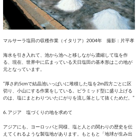
マルサーラ塩田の収穫作業（イタリア）2004年 撮影：片平孝
海水を引き入れて、池から池へと移しながら濃縮して塩を作
る、現在、世界中に広まっている天日塩田の基本形はこの地が
元となっています。
“厚さ約5cmで結晶池いっぱいに堆積した塩を2m四方ごとに区
切り、小山にする作業をしている。ピラミッド型に盛り上げる
のは、塩にまとわりついたにがりを流し落として抜くためだ。”
6. アジア 塩づくりの地を求めて
アジアにも、ヨーロッパと同様、塩と人との関わりの歴史を伝
えてくれるような製塩地があります。もともと「地球が生み出