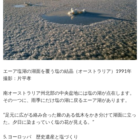
エーア塩湖の湖面を覆う塩の結晶（オーストラリア）1991年
撮影：片平孝
南オーストラリア州北部の中央盆地には塩の湖が点在します。
その一つに、雨季にだけ塩の湖に戻るエーア湖があります。
“足元に広がる絡み合った棘のある低木をかき分けて湖面に立っ
た。夕日に染まっていく塩の花が見える。”
5. ヨーロッパ 歴史遺産と塩づくり