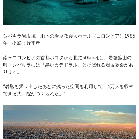
シパキラ岩塩坑 地下の岩塩教会大ホール（コロンビア）1985
年 撮影：片平孝
南米コロンビアの首都ボゴタから北に50kmほど。岩塩鉱山の
町・シパキラには『黒いカテドラル』と呼ばれる岩塩教会があ
ります。
“岩塩を掘り出したあとに残った空間を利用して、1万人を収容
できる大寺院がつくられた。”