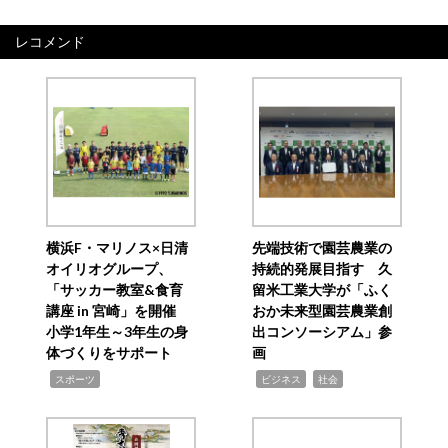
レコメンド
横浜F・マリノス×日清
先端技術で園芸農業の
オイリオグループ、
持続的発展目指す 久
「サッカー教室&食育
留米工業大学が「ふく
講座 in 宮崎」を開催
おか未来型園芸農業創
小学1年生～3年生の身
出コンソーシアム」参
体づくりをサポート
画
,
,
,
スポーツ
ビジネス
社会