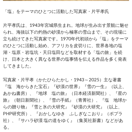
「塩」をテーマのひとつに活動した写真家・片平孝氏
片平孝氏は、1943年宮城県生まれ。地球が生み出す景観に魅せ
られ、海抜以下の灼熱の砂漠から極寒の雪山まで、その現場に
立ち続けてきた写真家です。1970年代初頭から「塩」をテーマ
のひとつに活動し始め、アフリカを皮切りに、世界各地の塩
湖・塩原・岩塩坑・天日塩田などを取材する「塩の旅」を続
け、日本と大きく異なる世界の塩事情を伝える作品を多く発表
してきました。
写真家・片平孝（かたひらたかし・1943～2025）主な著書
『塩 海からきた宝石』『砂漠の世界』『雪の一生』（以上、
あかね書房）、『地球 塩の旅』（日本経済新聞社）、『星の
旅』（朝日新聞社）、『雪の手紙』（青菁社）、『塩 地球か
らの贈り物』『雪と氷の大研究』『砂漠の大研究』（以上、
PHP研究所）、『おかしなゆき ふしぎなこおり』（ポプラ
社）、『サハラ砂漠 塩の道をゆく』（集英社新書）などがあ
る。