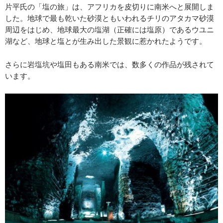
片平氏の「塩の旅」は、アフリカを皮切りに南米へと展開しま
した。地球で最も乾いた砂漠ともいわれるチリのアタカマ砂漠
周辺をはじめ、地球最大の塩湖（正確には塩原）であるウユニ
湖など、地球と塩とが生み出した景観に惹かれたようです。
さらに岩塩坑や塩田もある南米では、数多くの作品が残されて
います。