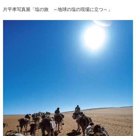
片平孝写真展「塩の旅 ～地球の塩の現場に立つ～」