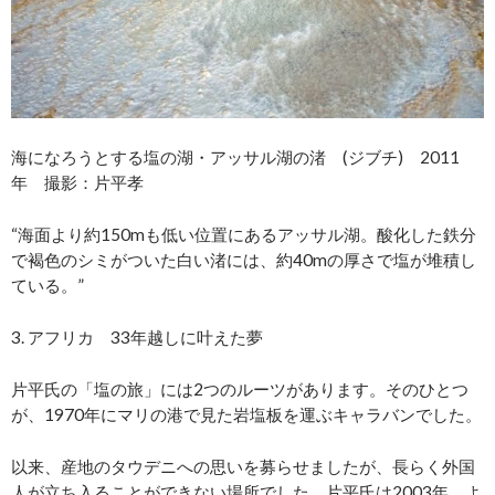
海になろうとする塩の湖・アッサル湖の渚 (ジブチ) 2011
年 撮影：片平孝
“海面より約150mも低い位置にあるアッサル湖。酸化した鉄分
で褐色のシミがついた白い渚には、約40mの厚さで塩が堆積し
ている。”
3. アフリカ 33年越しに叶えた夢
片平氏の「塩の旅」には2つのルーツがあります。そのひとつ
が、1970年にマリの港で見た岩塩板を運ぶキャラバンでした。
以来、産地のタウデニへの思いを募らせましたが、長らく外国
人が立ち入ることができない場所でした。片平氏は2003年、よ