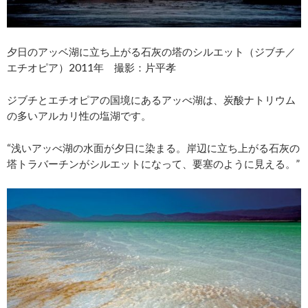
夕日のアッベ湖に立ち上がる石灰の塔のシルエット（ジブチ／
エチオピア）2011年 撮影：片平孝
ジブチとエチオピアの国境にあるアッべ湖は、炭酸ナトリウム
の多いアルカリ性の塩湖です。
“浅いアッべ湖の水面が夕日に染まる。岸辺に立ち上がる石灰の
塔トラバーチンがシルエットになって、要塞のように見える。”