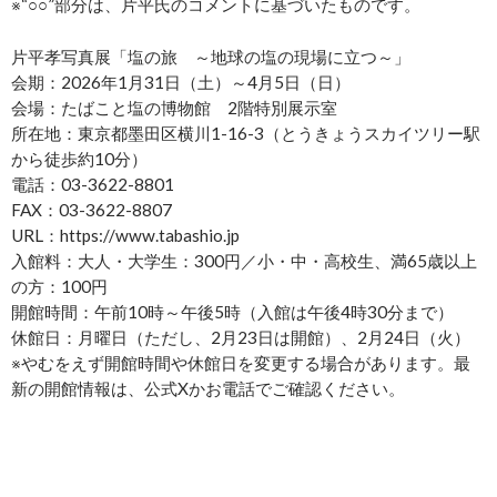
※“○○”部分は、片平氏のコメントに基づいたものです。
片平孝写真展「塩の旅 ～地球の塩の現場に立つ～」
会期：2026年1月31日（土）～4月5日（日）
会場：たばこと塩の博物館 2階特別展示室
所在地：東京都墨田区横川1-16-3（とうきょうスカイツリー駅
から徒歩約10分）
電話：03-3622-8801
FAX：03-3622-8807
URL：https://www.tabashio.jp
入館料：大人・大学生：300円／小・中・高校生、満65歳以上
の方：100円
開館時間：午前10時～午後5時（入館は午後4時30分まで）
休館日：月曜日（ただし、2月23日は開館）、2月24日（火）
※やむをえず開館時間や休館日を変更する場合があります。最
新の開館情報は、公式Xかお電話でご確認ください。