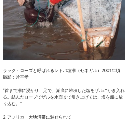
ラック・ローズと呼ばれるレトバ塩湖（セネガル）2001年頃
撮影：片平孝
“首まで湖に浸かり、足で、湖底に堆積した塩をザルにかき入れ
る。結んだロープでザルを水面まで引き上げては、塩を船に放
り込む。”
2. アフリカ 大地溝帯に魅せられて