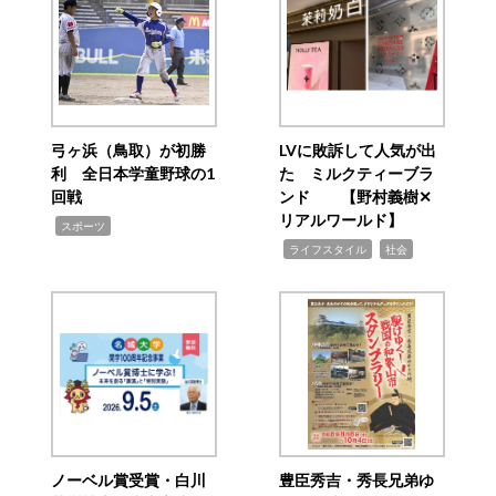
弓ヶ浜（鳥取）が初勝
LVに敗訴して人気が出
利 全日本学童野球の1
た ミルクティーブラ
回戦
ンド 【野村義樹✕
リアルワールド】
,
スポーツ
,
,
ライフスタイル
社会
ノーベル賞受賞・白川
豊臣秀吉・秀長兄弟ゆ