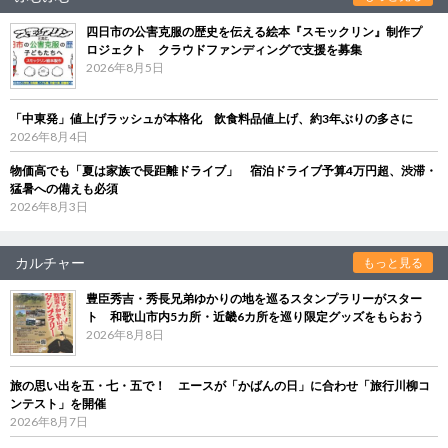
四日市の公害克服の歴史を伝える絵本『スモックリン』制作プ
ロジェクト クラウドファンディングで支援を募集
2026年8月5日
「中東発」値上げラッシュが本格化 飲食料品値上げ、約3年ぶりの多さに
2026年8月4日
物価高でも「夏は家族で長距離ドライブ」 宿泊ドライブ予算4万円超、渋滞・
猛暑への備えも必須
2026年8月3日
カルチャー
もっと見る
豊臣秀吉・秀長兄弟ゆかりの地を巡るスタンプラリーがスター
ト 和歌山市内5カ所・近畿6カ所を巡り限定グッズをもらおう
2026年8月8日
旅の思い出を五・七・五で！ エースが「かばんの日」に合わせ「旅行川柳コ
ンテスト」を開催
2026年8月7日