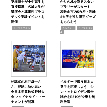
英樹博士が小中高生を
かりの地を巡るスタン
直接指導 名城大学が
プラリーがスタート
講演会と導電性プラス
和歌山市内5カ所・近畿
チック実験イベントを
6カ所を巡り限定グッズ
開催
をもらおう
,
,
,
ライフスタイル
カルチャー
ライフスタイ
ル
始球式の杉谷拳士さ
ベルギーで戦う日本人
ん、野球に熱い思い
選手を応援しよう シ
全日本学童軟式野球大
ント＝トロイデン戦全
会 マクドナルド・トー
試合をBS10が今季も無
ナメントが開幕
料放送