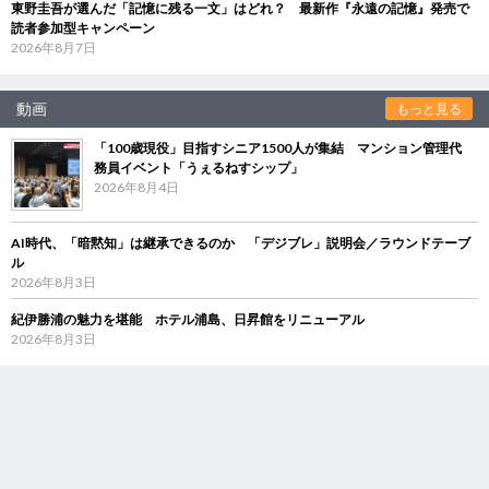
東野圭吾が選んだ「記憶に残る一文」はどれ？ 最新作『永遠の記憶』発売で
読者参加型キャンペーン
2026年8月7日
動画
もっと見る
「100歳現役」目指すシニア1500人が集結 マンション管理代
務員イベント「うぇるねすシップ」
2026年8月4日
AI時代、「暗黙知」は継承できるのか 「デジブレ」説明会／ラウンドテーブ
ル
2026年8月3日
紀伊勝浦の魅力を堪能 ホテル浦島、日昇館をリニューアル
2026年8月3日