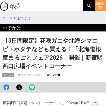
検
索
コ
ン
テ
ホーム
>
おでかけ
ン
おでかけ
ツ
へ
移
【3日間限定】花咲ガニや北海シマエ
動
ビ・ホタテなども買える！「北海道根
室まるごとフェア2026」開催｜新宿駅
西口広場イベントコーナー
TABIZINE
2026年1月28日
おでかけ
新宿駅西口広場イベントコーナーにて、2026年2月6日（金）