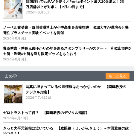
韓国旅行でau PAYを使うとPontaポイント最大20％還元！30
万店舗以上が対象に【9月30日まで】
2026年8月8日
ノーベル賞受賞・白川英樹博士が小中高生を直接指導 名城大学が講演会と導
電性プラスチック実験イベントを開催
2026年8月8日
豊臣秀吉・秀長兄弟ゆかりの地を巡るスタンプラリーがスタート 和歌山市内5
カ所・近畿6カ所を巡り限定グッズをもらおう
2026年8月8日
まめ学
もっと見る
写真に埋まっている位置情報はおっかないのか 【岡嶋教授の
デジタル指南】
2026年7月22日
ゼロトラストって何？ 【岡嶋教授のデジタル指南】
2026年6月18日
きっと大平元首相は泣いている 【政眼鏡（せいがんきょう）－本田雅俊の政
治コラム】