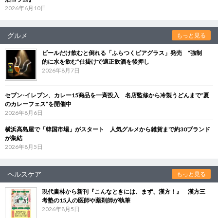
2026年6月10日
グルメ
もっと見る
ビールだけ飲むと倒れる「ふらつくビアグラス」発売 “強制
的に水を飲む”仕掛けで適正飲酒を後押し
2026年8月7日
セブン‐イレブン、カレー15商品を一斉投入 名店監修から冷製うどんまで“夏
のカレーフェス”を開催中
2026年8月6日
横浜高島屋で「韓国市場」がスタート 人気グルメから雑貨まで約30ブランド
が集結
2026年8月5日
ヘルスケア
もっと見る
現代書林から新刊『こんなときには、まず、漢方！』 漢方三
考塾の15人の医師や薬剤師が執筆
2026年8月5日