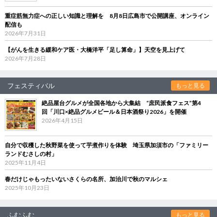
重症筋無力症への正しい知識と理解を 8月8日広島市で公開講座、オンライン
配信も
2026年7月31日
【がんを生きる緩和ケア医・大橋洋平「足し算命」】天空を見上げて
2026年7月28日
フェスティバル
もっと見る
絶品屋台グルメが全国各地から大集結 “庶民派食フェス”第4
回「川口×絶品グルメビール＆日本酒祭り2026」を開催
2026年4月15日
自分で収穫した秋野菜を使って芋煮作りを体験 埼玉県加須市の「ファミリー
ランドむさしの村」
2025年11月4日
春だけじゃもったいないさくらの名所、加治川で秋のマルシェ
2025年10月23日
ふむふむ
もっと見る