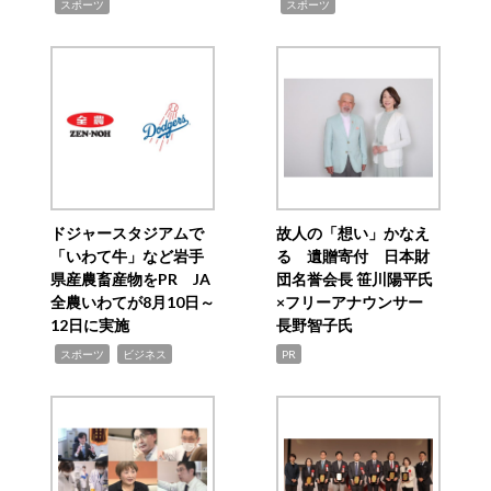
,
,
スポーツ
スポーツ
ドジャースタジアムで
故人の「想い」かなえ
「いわて牛」など岩手
る 遺贈寄付 日本財
県産農畜産物をPR JA
団名誉会長 笹川陽平氏
全農いわてが8月10日～
×フリーアナウンサー
12日に実施
長野智子氏
,
,
スポーツ
ビジネス
PR