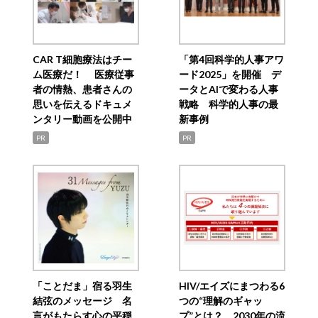
CAR T細胞療法はチー
「第4回科学的人事アワ
ム医療だ！ 医療従事
ード2025」を開催 デ
者の情熱、患者さんの
ータとAIで変わる人事
思いを伝えるドキュメ
戦略 科学的人事の最
ンタリー動画を公開中
新事例
PR
PR
「ことだま」宿る羽生
HIV/エイズにまつわる6
結弦のメッセージ 名
つの“理解のギャッ
言がもたらす心の平穏
プ”とは？ 2030年の流