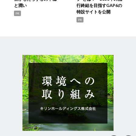
と潤い
行終結を目指すGAP6の
特設サイトを公開
PR
PR