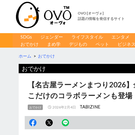
OVO [オーヴォ]
話題の情報を発信するサイト
コンテンツへ移動
検
SDGs
ジェンダー
ライフスタイル
エンタメ
索
おでかけ
まめ学
デジもの
ペット
ビジネ
ホーム
>
おでかけ
おでかけ
【名古屋ラーメンまつり2026
こだけのコラボラーメンも登場
TABIZINE
2026年2月4日
おでかけ