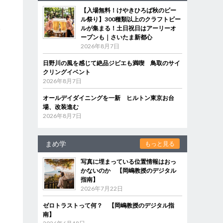
【入場無料！けやきひろば秋のビー
ル祭り】300種類以上のクラフトビー
み
ルが集まる！土日祝日はアーリーオ
ープンも｜さいたま新都心
2026年8月7日
日野川の風を感じて絶品ジビエも満喫 鳥取のサイ
クリングイベント
2026年8月7日
オールデイダイニングを一新 ヒルトン東京お台
場、改装進む
2026年8月7日
まめ学
もっと見る
写真に埋まっている位置情報はおっ
かないのか 【岡嶋教授のデジタル
指南】
2026年7月22日
ゼロトラストって何？ 【岡嶋教授のデジタル指
南】