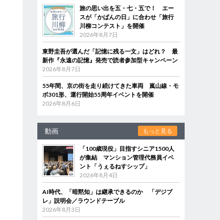
旅の思い出を五・七・五で！ エー
スが「かばんの日」に合わせ「旅行
川柳コンテスト」を開催
2026年8月7日
東野圭吾が選んだ「記憶に残る一文」はどれ？ 最
新作『永遠の記憶』発売で読者参加型キャンペーン
2026年8月7日
55年間、京の街を走り続けてきた車両 嵐山線・モ
ボ301形、運行開始55周年イベントを開催
2026年8月6日
動画
もっと見る
「100歳現役」目指すシニア1500人
が集結 マンション管理代務員イベ
ント「うぇるねすシップ」
2026年8月4日
AI時代、「暗黙知」は継承できるのか 「デジブ
レ」説明会／ラウンドテーブル
2026年8月3日