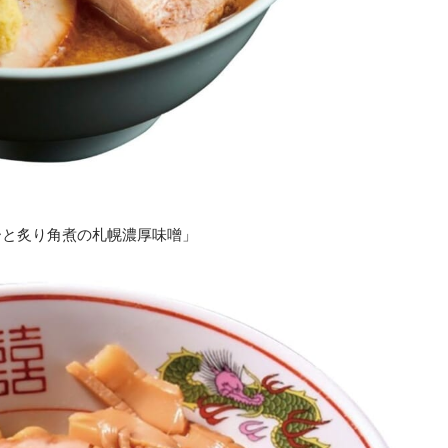
ーと炙り角煮の札幌濃厚味噌」