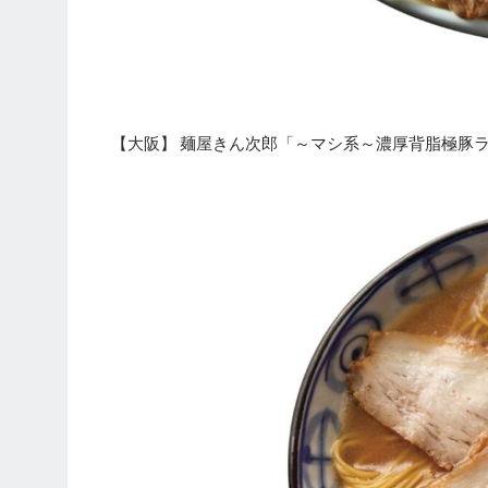
【大阪】 麺屋きん次郎「～マシ系～濃厚背脂極豚