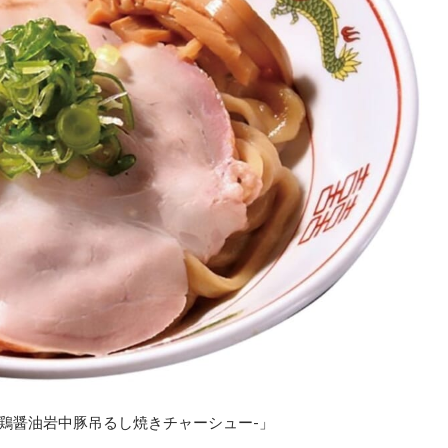
玄鶏醤油岩中豚吊るし焼きチャーシュー-」