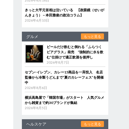
2026年6月18日
きっと大平元首相は泣いている 【政眼鏡（せいが
んきょう）－本田雅俊の政治コラム】
2026年6月10日
グルメ
もっと見る
ビールだけ飲むと倒れる「ふらつく
ビアグラス」発売 “強制的に水を飲
む”仕掛けで適正飲酒を後押し
2026年8月7日
セブン‐イレブン、カレー15商品を一斉投入 名店
監修から冷製うどんまで“夏のカレーフェス”を開催
中
2026年8月6日
横浜高島屋で「韓国市場」がスタート 人気グルメ
から雑貨まで約30ブランドが集結
2026年8月5日
ヘルスケア
もっと見る