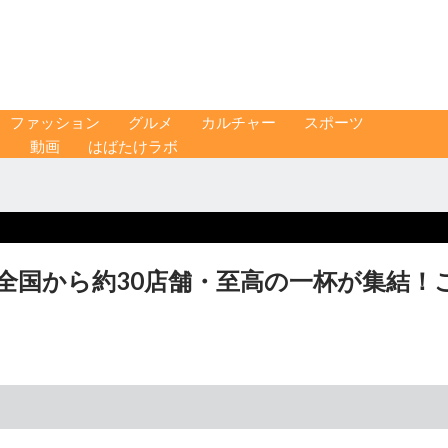
ファッション
グルメ
カルチャー
スポーツ
ス
動画
はばたけラボ
】全国から約30店舗・至高の一杯が集結！