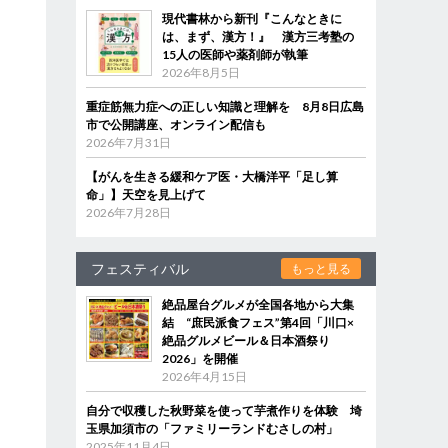
現代書林から新刊『こんなときに
は、まず、漢方！』 漢方三考塾の
15人の医師や薬剤師が執筆
2026年8月5日
重症筋無力症への正しい知識と理解を 8月8日広島
市で公開講座、オンライン配信も
2026年7月31日
【がんを生きる緩和ケア医・大橋洋平「足し算
命」】天空を見上げて
2026年7月28日
フェスティバル
もっと見る
絶品屋台グルメが全国各地から大集
結 “庶民派食フェス”第4回「川口×
絶品グルメビール＆日本酒祭り
2026」を開催
2026年4月15日
自分で収穫した秋野菜を使って芋煮作りを体験 埼
玉県加須市の「ファミリーランドむさしの村」
2025年11月4日