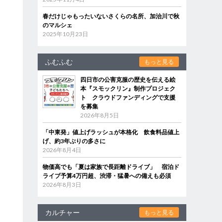
春だけじゃもったいないさくらの名所、加治川で秋
のマルシェ
2025年10月23日
ふむふむ
もっと見る
四日市の公害克服の歴史を伝える絵
本『スモックリン』制作プロジェク
ト クラウドファンディングで支援
を募集
2026年8月5日
「中東発」値上げラッシュが本格化 飲食料品値上
げ、約3年ぶりの多さに
2026年8月4日
物価高でも「夏は家族で長距離ドライブ」 宿泊ド
ライブ予算4万円超、渋滞・猛暑への備えも必須
2026年8月3日
カルチャー
もっと見る