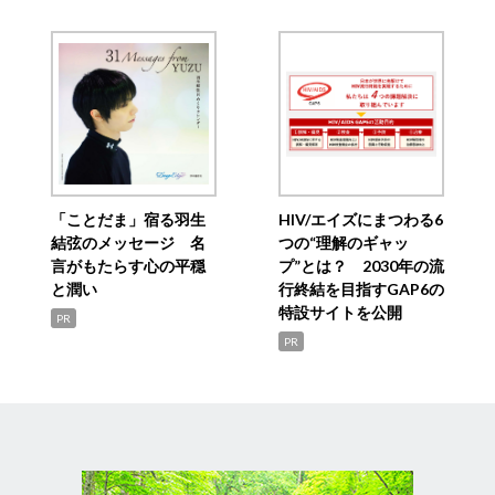
「ことだま」宿る羽生
HIV/エイズにまつわる6
結弦のメッセージ 名
つの“理解のギャッ
言がもたらす心の平穏
プ”とは？ 2030年の流
と潤い
行終結を目指すGAP6の
特設サイトを公開
PR
PR