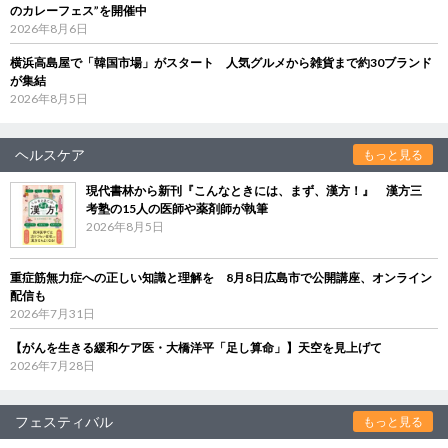
のカレーフェス”を開催中
2026年8月6日
横浜高島屋で「韓国市場」がスタート 人気グルメから雑貨まで約30ブランド
が集結
2026年8月5日
ヘルスケア
もっと見る
現代書林から新刊『こんなときには、まず、漢方！』 漢方三
考塾の15人の医師や薬剤師が執筆
2026年8月5日
重症筋無力症への正しい知識と理解を 8月8日広島市で公開講座、オンライン
配信も
2026年7月31日
【がんを生きる緩和ケア医・大橋洋平「足し算命」】天空を見上げて
2026年7月28日
フェスティバル
もっと見る