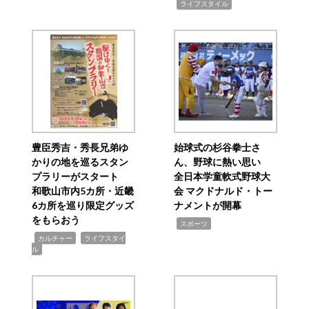
,
ライフスタイル
豊臣秀吉・秀長兄弟ゆ
始球式の杉谷拳士さ
かりの地を巡るスタン
ん、野球に熱い思い
プラリーがスタート
全日本学童軟式野球大
和歌山市内5カ所・近畿
会 マクドナルド・トー
6カ所を巡り限定グッズ
ナメントが開幕
をもらおう
,
スポーツ
,
,
カルチャー
ライフスタイ
ル