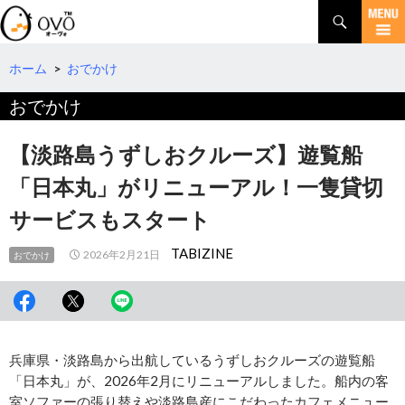
検
索
コ
ン
テ
ホーム
>
おでかけ
ン
おでかけ
ツ
へ
移
【淡路島うずしおクルーズ】遊覧船
動
「日本丸」がリニューアル！一隻貸切
サービスもスタート
TABIZINE
2026年2月21日
おでかけ
兵庫県・淡路島から出航しているうずしおクルーズの遊覧船
「日本丸」が、2026年2月にリニューアルしました。船内の客
室ソファーの張り替えや淡路島産にこだわったカフェメニュー