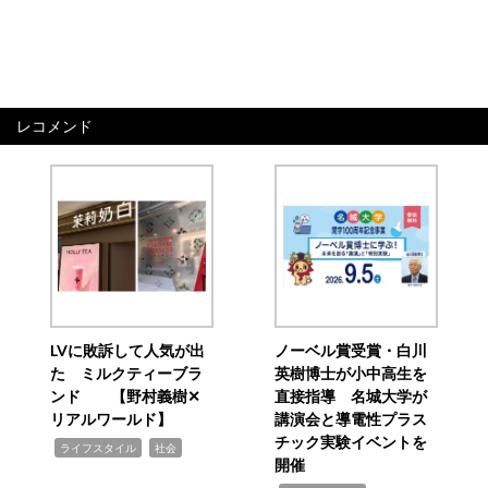
レコメンド
LVに敗訴して人気が出
ノーベル賞受賞・白川
た ミルクティーブラ
英樹博士が小中高生を
ンド 【野村義樹✕
直接指導 名城大学が
リアルワールド】
講演会と導電性プラス
チック実験イベントを
,
,
ライフスタイル
社会
開催