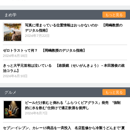
まめ学
もっと見る
写真に埋まっている位置情報はおっかないのか 【岡嶋教授の
デジタル指南】
2026年7月22日
ゼロトラストって何？ 【岡嶋教授のデジタル指南】
2026年6月18日
きっと大平元首相は泣いている 【政眼鏡（せいがんきょう）－本田雅俊の政
治コラム】
2026年6月10日
グルメ
もっと見る
ビールだけ飲むと倒れる「ふらつくビアグラス」発売 “強制
的に水を飲む”仕掛けで適正飲酒を後押し
2026年8月7日
セブン‐イレブン、カレー15商品を一斉投入 名店監修から冷製うどんまで“夏