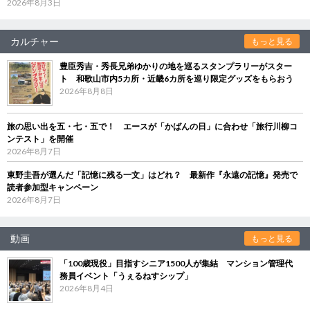
2026年8月3日
カルチャー
もっと見る
豊臣秀吉・秀長兄弟ゆかりの地を巡るスタンプラリーがスター
ト 和歌山市内5カ所・近畿6カ所を巡り限定グッズをもらおう
2026年8月8日
旅の思い出を五・七・五で！ エースが「かばんの日」に合わせ「旅行川柳コ
ンテスト」を開催
2026年8月7日
東野圭吾が選んだ「記憶に残る一文」はどれ？ 最新作『永遠の記憶』発売で
読者参加型キャンペーン
2026年8月7日
動画
もっと見る
「100歳現役」目指すシニア1500人が集結 マンション管理代
務員イベント「うぇるねすシップ」
2026年8月4日