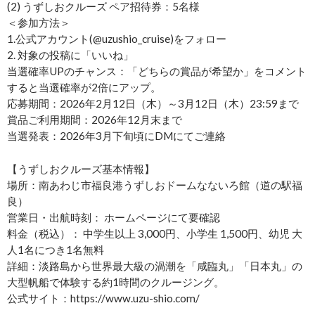
(2) うずしおクルーズ ペア招待券：5名様
＜参加方法＞
1.公式アカウント(@uzushio_cruise)をフォロー
2. 対象の投稿に「いいね」
当選確率UPのチャンス：「どちらの賞品が希望か」をコメント
すると当選確率が2倍にアップ。
応募期間：2026年2月12日（木）～3月12日（木）23:59まで
賞品ご利用期間：2026年12月末まで
当選発表：2026年3月下旬頃にDMにてご連絡
【うずしおクルーズ基本情報】
場所：南あわじ市福良港うずしおドームなないろ館（道の駅福
良）
営業日・出航時刻： ホームページにて要確認
料金（税込）： 中学生以上 3,000円、小学生 1,500円、幼児 大
人1名につき1名無料
詳細：淡路島から世界最大級の渦潮を「咸臨丸」「日本丸」の
大型帆船で体験する約1時間のクルージング。
公式サイト：https://www.uzu-shio.com/