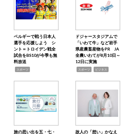
ベルギーで戦う日本人
ドジャースタジアムで
選手を応援しよう シ
「いわて牛」など岩手
ント＝トロイデン戦全
県産農畜産物をPR JA
試合をBS10が今季も無
全農いわてが8月10日～
料放送
12日に実施
,
,
,
スポーツ
スポーツ
ビジネス
旅の思い出を五・七・
故人の「想い」かなえ