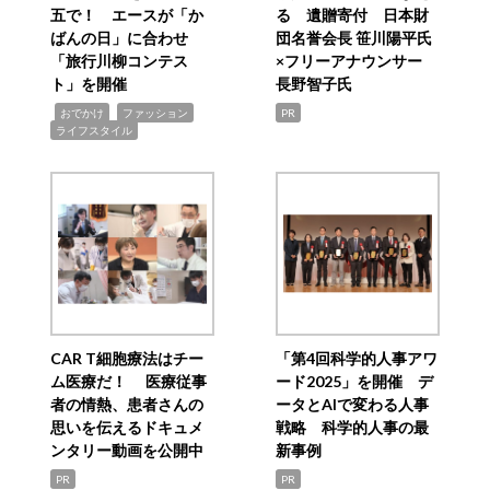
五で！ エースが「か
る 遺贈寄付 日本財
ばんの日」に合わせ
団名誉会長 笹川陽平氏
「旅行川柳コンテス
×フリーアナウンサー
ト」を開催
長野智子氏
,
,
,
おでかけ
ファッション
PR
ライフスタイル
CAR T細胞療法はチー
「第4回科学的人事アワ
ム医療だ！ 医療従事
ード2025」を開催 デ
者の情熱、患者さんの
ータとAIで変わる人事
思いを伝えるドキュメ
戦略 科学的人事の最
ンタリー動画を公開中
新事例
PR
PR