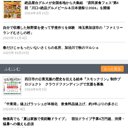
絶品屋台グルメが全国各地から大集結 “庶民派食フェス”第4
回「川口×絶品グルメビール＆日本酒祭り2026」を開催
2026年4月15日
自分で収穫した秋野菜を使って芋煮作りを体験 埼玉県加須市の「ファミリー
ランドむさしの村」
2025年11月4日
春だけじゃもったいないさくらの名所、加治川で秋のマルシェ
2025年10月23日
ふむふむ
もっと見る
四日市の公害克服の歴史を伝える絵本『スモックリン』制作プ
ロジェクト クラウドファンディングで支援を募集
2026年8月5日
「中東発」値上げラッシュが本格化 飲食料品値上げ、約3年ぶりの多さに
2026年8月4日
物価高でも「夏は家族で長距離ドライブ」 宿泊ドライブ予算4万円超、渋滞・
猛暑への備えも必須