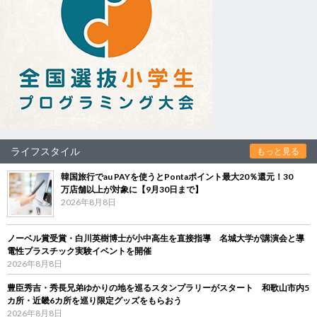
ライフスタイル
もっと見る
韓国旅行でau PAYを使うとPontaポイント最大20％還元！30
万店舗以上が対象に【9月30日まで】
2026年8月8日
ノーベル賞受賞・白川英樹博士が小中高生を直接指導 名城大学が講演会と導
電性プラスチック実験イベントを開催
2026年8月8日
豊臣秀吉・秀長兄弟ゆかりの地を巡るスタンプラリーがスタート 和歌山市内5
カ所・近畿6カ所を巡り限定グッズをもらおう
2026年8月8日