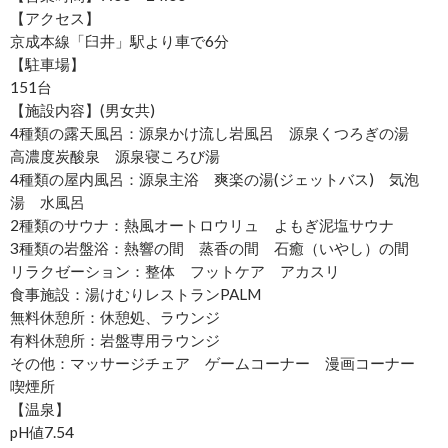
【アクセス】
京成本線「臼井」駅より車で6分
【駐車場】
151台
【施設内容】(男女共)
4種類の露天風呂：源泉かけ流し岩風呂 源泉くつろぎの湯
高濃度炭酸泉 源泉寝ころび湯
4種類の屋内風呂：源泉主浴 爽楽の湯(ジェットバス) 気泡
湯 水風呂
2種類のサウナ：熱風オートロウリュ よもぎ泥塩サウナ
3種類の岩盤浴：熱響の間 蒸香の間 石癒（いやし）の間
リラクゼーション：整体 フットケア アカスリ
食事施設：湯けむりレストランPALM
無料休憩所：休憩処、ラウンジ
有料休憩所：岩盤専用ラウンジ
その他：マッサージチェア ゲームコーナー 漫画コーナー
喫煙所
【温泉】
pH値7.54