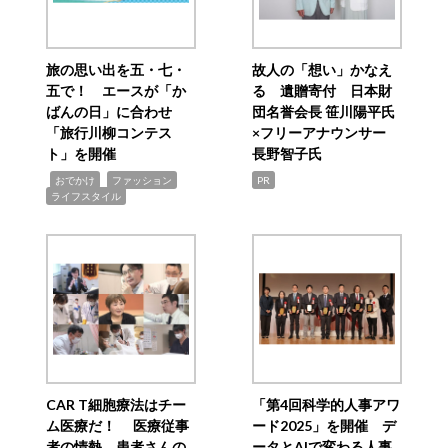
旅の思い出を五・七・
故人の「想い」かなえ
五で！ エースが「か
る 遺贈寄付 日本財
ばんの日」に合わせ
団名誉会長 笹川陽平氏
「旅行川柳コンテス
×フリーアナウンサー
ト」を開催
長野智子氏
,
,
,
おでかけ
ファッション
PR
ライフスタイル
CAR T細胞療法はチー
「第4回科学的人事アワ
ム医療だ！ 医療従事
ード2025」を開催 デ
者の情熱、患者さんの
ータとAIで変わる人事