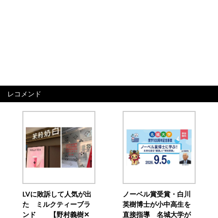
レコメンド
LVに敗訴して人気が出
ノーベル賞受賞・白川
た ミルクティーブラ
英樹博士が小中高生を
ンド 【野村義樹✕
直接指導 名城大学が