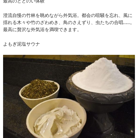
最高のととのい体験
澄流自慢の竹林を眺めながら外気浴。都会の喧騒を忘れ、風に
揺れる木々や竹のざわめき、鳥のさえずり、虫たちの合唱……。
最高に贅沢な外気浴を満喫できます。
よもぎ泥塩サウナ