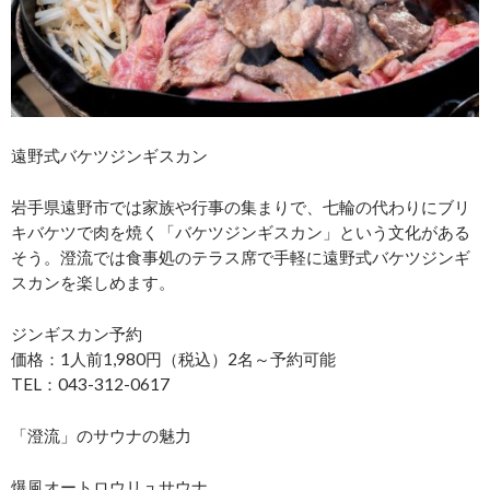
遠野式バケツジンギスカン
岩手県遠野市では家族や行事の集まりで、七輪の代わりにブリ
キバケツで肉を焼く「バケツジンギスカン」という文化がある
そう。澄流では食事処のテラス席で手軽に遠野式バケツジンギ
スカンを楽しめます。
ジンギスカン予約
価格：1人前1,980円（税込）2名～予約可能
TEL：043-312-0617
「澄流」のサウナの魅力
爆風オートロウリュサウナ