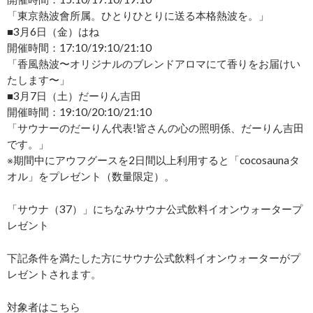
「東京熱波會所属。ひとりひとりに送る本格熱波を。」
■3月6日（金）はね
開催時間：17:10/19:10/21:10
「香風熱波〜オリジナルのブレンドアロマにて香りをお届けい
たします〜」
■3月7日（土）だーりん吉田
開催時間：19:10/20:10/21:10
「サウナーのだーりん代表!皆さんの心の照明係、だーりん吉田
です。」
※期間中にアウフグースを2日間以上利用すると「cocosaunaタ
オル」をプレゼント（数量限定）。
「サウナ（37）」にちなみサウナ公式飲料イオンウォータープ
レゼント
下記条件を満たした方にサウナ公式飲料イオンウォーターがプ
レゼントされます。
対象者はこちら