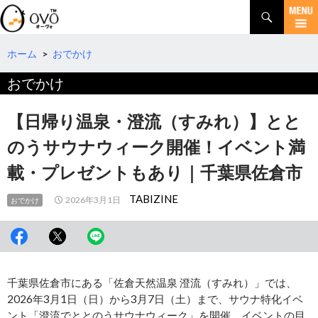
検
索
コ
ン
テ
ホーム
>
おでかけ
ン
おでかけ
ツ
へ
移
【日帰り温泉・澄流（すみれ）】とと
動
のうサウナウィーク開催！イベント満
載・プレゼントもあり｜千葉県佐倉市
TABIZINE
2026年3月1日
おでかけ
千葉県佐倉市にある「佐倉天然温泉 澄流（すみれ）」では、
2026年3月1日（日）から3月7日（土）まで、サウナ特化イベ
ント「澄流でととのうサウナウィーク」を開催。イベントの目