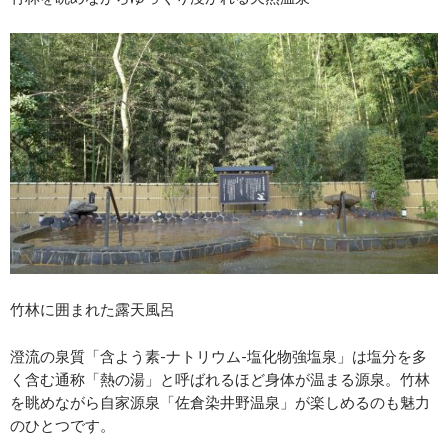
竹林に囲まれた露天風呂
澄流の泉質「含よう素-ナトリウム-塩化物強塩泉」は塩分を多
く含む通称「熱の湯」と呼ばれるほど身体が温まる源泉。竹林
を眺めながら自家源泉「佐倉染井野温泉」が楽しめるのも魅力
のひとつです。