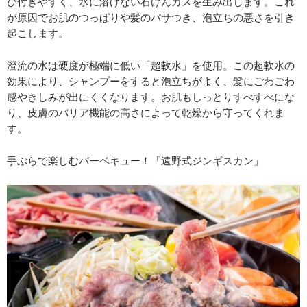
び付きやすく、水に溶けない石けんカスを生み出します。これ
が原因でお肌のつっぱりや髪のパサつき、泡立ちの悪さを引き
起こします。
澄流の水は硬度が極端に低い「超軟水」を使用。この超軟水の
効果により、シャンプーをすると泡立ちがよく、髪にごわごわ
感やきしみが出にくくなります。お肌もしっとりすべすべにな
り、皮膚のバリア機能の高さによって乾燥から守ってくれま
す。
手ぶらで楽しむバーベキュー！「遠野式ジンギスカン」