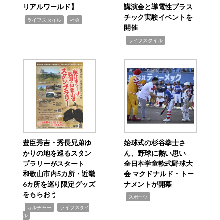
リアルワールド】
講演会と導電性プラス
チック実験イベントを
,
,
ライフスタイル
社会
開催
,
ライフスタイル
豊臣秀吉・秀長兄弟ゆ
始球式の杉谷拳士さ
かりの地を巡るスタン
ん、野球に熱い思い
プラリーがスタート
全日本学童軟式野球大
和歌山市内5カ所・近畿
会 マクドナルド・トー
6カ所を巡り限定グッズ
ナメントが開幕
をもらおう
,
スポーツ
,
,
カルチャー
ライフスタイ
ル