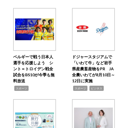
ベルギーで戦う日本人
ドジャースタジアムで
選手を応援しよう シ
「いわて牛」など岩手
ント＝トロイデン戦全
県産農畜産物をPR JA
試合をBS10が今季も無
全農いわてが8月10日～
料放送
12日に実施
,
,
,
スポーツ
スポーツ
ビジネス