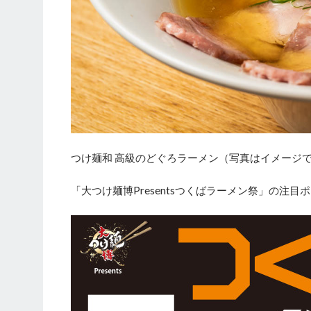
つけ麺和 高級のどぐろラーメン（写真はイメージ
「大つけ麺博Presentsつくばラーメン祭」の注目