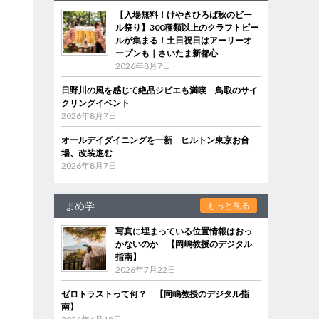
【入場無料！けやきひろば秋のビー
ル祭り】300種類以上のクラフトビー
ルが集まる！土日祝日はアーリーオ
ープンも｜さいたま新都心
2026年8月7日
日野川の風を感じて絶品ジビエも満喫 鳥取のサイ
クリングイベント
2026年8月7日
オールデイダイニングを一新 ヒルトン東京お台
場、改装進む
2026年8月7日
まめ学
もっと見る
写真に埋まっている位置情報はおっ
かないのか 【岡嶋教授のデジタル
指南】
2026年7月22日
ゼロトラストって何？ 【岡嶋教授のデジタル指
南】