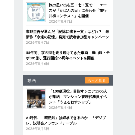
旅の思い出を五・七・五で！ エー
スが「かばんの日」に合わせ「旅行
川柳コンテスト」を開催
2026年8月7日
東野圭吾が選んだ「記憶に残る一文」はどれ？ 最
新作『永遠の記憶』発売で読者参加型キャンペーン
2026年8月7日
55年間、京の街を走り続けてきた車両 嵐山線・モ
ボ301形、運行開始55周年イベントを開催
2026年8月6日
動画
もっと見る
「100歳現役」目指すシニア1500人
が集結 マンション管理代務員イベ
ント「うぇるねすシップ」
2026年8月4日
AI時代、「暗黙知」は継承できるのか 「デジブ
レ」説明会／ラウンドテーブル
2026年8月3日