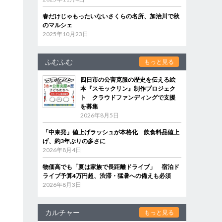
春だけじゃもったいないさくらの名所、加治川で秋
のマルシェ
2025年10月23日
ふむふむ
もっと見る
四日市の公害克服の歴史を伝える絵
本『スモックリン』制作プロジェク
ト クラウドファンディングで支援
を募集
2026年8月5日
「中東発」値上げラッシュが本格化 飲食料品値上
げ、約3年ぶりの多さに
2026年8月4日
物価高でも「夏は家族で長距離ドライブ」 宿泊ド
ライブ予算4万円超、渋滞・猛暑への備えも必須
2026年8月3日
カルチャー
もっと見る