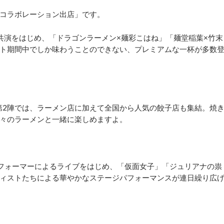
コラボレーション出店」です。
共演をはじめ、「ドラゴンラーメン×麺彩こはね」「麺堂稲葉×竹末
ベント期間中でしか味わうことのできない、プレミアムな一杯が多数
れる第2陣では、ラーメン店に加えて全国から人気の餃子店も集結。焼
々のラーメンと一緒に楽しめますよ。
パフォーマーによるライブをはじめ、「仮面女子」「ジュリアナの祟
ィストたちによる華やかなステージパフォーマンスが連日繰り広