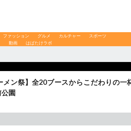
ファッション
グルメ
カルチャー
スポーツ
ス
動画
はばたけラボ
ばラーメン祭】全20ブースからこだわりの一
前公園