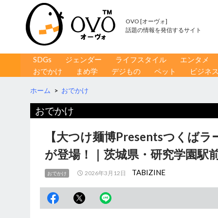
OVO [オーヴォ]
話題の情報を発信するサイト
コンテンツへ移動
検
SDGs
ジェンダー
ライフスタイル
エンタメ
索
おでかけ
まめ学
デジもの
ペット
ビジネ
ホーム
>
おでかけ
おでかけ
【大つけ麺博Presentsつく
が登場！｜茨城県・研究学園駅
TABIZINE
2026年3月12日
おでかけ