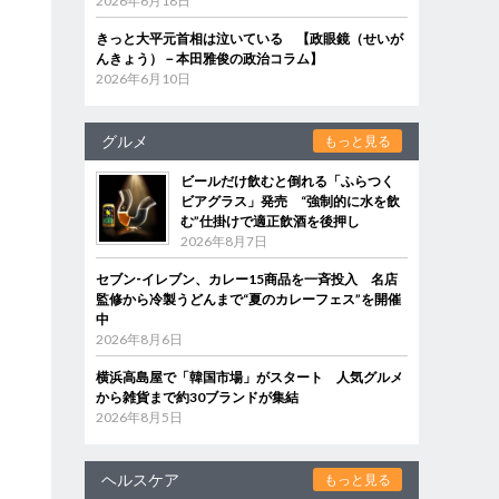
2026年6月18日
きっと大平元首相は泣いている 【政眼鏡（せいが
んきょう）－本田雅俊の政治コラム】
2026年6月10日
グルメ
もっと見る
ビールだけ飲むと倒れる「ふらつく
ビアグラス」発売 “強制的に水を飲
む”仕掛けで適正飲酒を後押し
2026年8月7日
セブン‐イレブン、カレー15商品を一斉投入 名店
監修から冷製うどんまで“夏のカレーフェス”を開催
中
2026年8月6日
横浜高島屋で「韓国市場」がスタート 人気グルメ
から雑貨まで約30ブランドが集結
ト
2026年8月5日
ヘルスケア
もっと見る