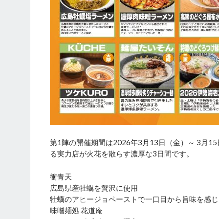
第1陣の開催期間は2026年3月13日（金）～ 3
る実力店が火花を散らす濃厚な3日間です。
衝青天
広島県産牡蠣を贅沢に使用
牡蠣のアヒージョペーストで一口目から旨味を感じ
味噌麺処 花道庵