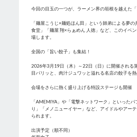
今回の目玉の一つが、ラーメン界の垣根を越えた「
「麺屋こうじ×麺処ほん田」という師弟による夢の
食堂」「麺屋 翔×らぁめん 人徳」など、このイ
場します。
全国の「旨い餃子」も集結！
2026年3月19日（木）～22日（日）に開催さ
目パリッと、肉汁ジュワッと溢れる名店の餃子を熱
会場をさらに熱く盛り上げる特設ステージも開催
「AMEMIYA」や「電撃ネットワーク」といった
り」「メノニューイヤー」など、アイドルやアーテ
られます。
出演予定（順不同）
仮面女子