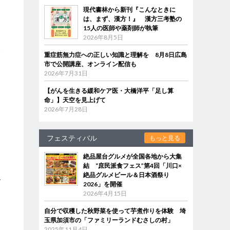
現代書林から新刊『こんなときに
は、まず、漢方！』 漢方三考塾の
15人の医師や薬剤師が執筆
2026年8月5日
登
重症筋無力症への正しい知識と理解を 8月8日広島
市で公開講座、オンライン配信も
2026年7月31日
【がんを生きる緩和ケア医・大橋洋平「足し算
命」】天空を見上げて
2026年7月28日
き
フェスティバル
もっと見る
絶品屋台グルメが全国各地から大集
結 “庶民派食フェス”第4回「川口×
絶品グルメビール＆日本酒祭り
げ
2026」を開催
2026年4月15日
自分で収穫した秋野菜を使って芋煮作りを体験 埼
玉県加須市の「ファミリーランドむさしの村」
2025年11月4日