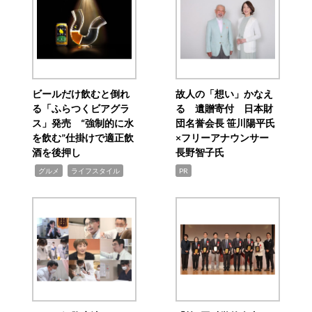
ビールだけ飲むと倒れ
故人の「想い」かなえ
る「ふらつくビアグラ
る 遺贈寄付 日本財
ス」発売 “強制的に水
団名誉会長 笹川陽平氏
を飲む”仕掛けで適正飲
×フリーアナウンサー
酒を後押し
長野智子氏
,
,
グルメ
ライフスタイル
PR