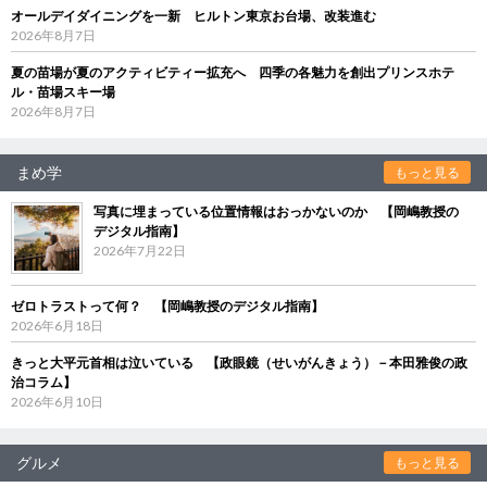
オールデイダイニングを一新 ヒルトン東京お台場、改装進む
2026年8月7日
夏の苗場が夏のアクティビティー拡充へ 四季の各魅力を創出プリンスホテ
ル・苗場スキー場
2026年8月7日
まめ学
もっと見る
写真に埋まっている位置情報はおっかないのか 【岡嶋教授の
デジタル指南】
2026年7月22日
ゼロトラストって何？ 【岡嶋教授のデジタル指南】
2026年6月18日
きっと大平元首相は泣いている 【政眼鏡（せいがんきょう）－本田雅俊の政
治コラム】
2026年6月10日
グルメ
もっと見る