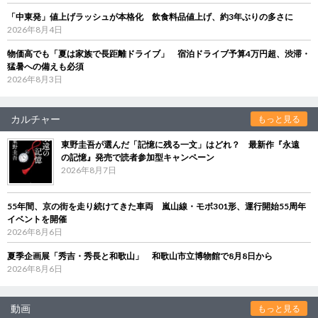
「中東発」値上げラッシュが本格化 飲食料品値上げ、約3年ぶりの多さに
2026年8月4日
物価高でも「夏は家族で長距離ドライブ」 宿泊ドライブ予算4万円超、渋滞・
猛暑への備えも必須
2026年8月3日
カルチャー
もっと見る
東野圭吾が選んだ「記憶に残る一文」はどれ？ 最新作『永遠
の記憶』発売で読者参加型キャンペーン
2026年8月7日
55年間、京の街を走り続けてきた車両 嵐山線・モボ301形、運行開始55周年
イベントを開催
2026年8月6日
夏季企画展「秀吉・秀長と和歌山」 和歌山市立博物館で8月8日から
2026年8月6日
動画
もっと見る