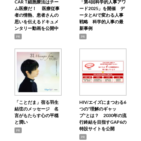
CAR T細胞療法はチー
「第4回科学的人事アワ
ム医療だ！ 医療従事
ード2025」を開催 デ
者の情熱、患者さんの
ータとAIで変わる人事
思いを伝えるドキュメ
戦略 科学的人事の最
ンタリー動画を公開中
新事例
PR
PR
「ことだま」宿る羽生
HIV/エイズにまつわる6
結弦のメッセージ 名
つの“理解のギャッ
言がもたらす心の平穏
プ”とは？ 2030年の流
と潤い
行終結を目指すGAP6の
特設サイトを公開
PR
PR