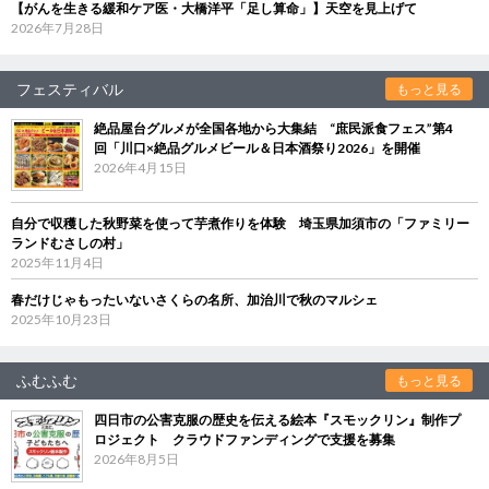
【がんを生きる緩和ケア医・大橋洋平「足し算命」】天空を見上げて
2026年7月28日
フェスティバル
もっと見る
絶品屋台グルメが全国各地から大集結 “庶民派食フェス”第4
回「川口×絶品グルメビール＆日本酒祭り2026」を開催
2026年4月15日
自分で収穫した秋野菜を使って芋煮作りを体験 埼玉県加須市の「ファミリー
ランドむさしの村」
2025年11月4日
春だけじゃもったいないさくらの名所、加治川で秋のマルシェ
2025年10月23日
ふむふむ
もっと見る
四日市の公害克服の歴史を伝える絵本『スモックリン』制作プ
ロジェクト クラウドファンディングで支援を募集
2026年8月5日