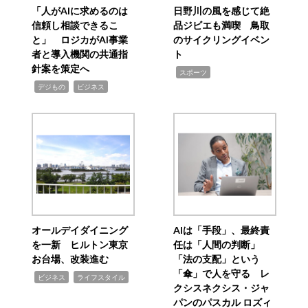
「人がAIに求めるのは
日野川の風を感じて絶
信頼し相談できるこ
品ジビエも満喫 鳥取
と」 ロジカがAI事業
のサイクリングイベン
者と導入機関の共通指
ト
針案を策定へ
,
スポーツ
,
,
デジもの
ビジネス
オールデイダイニング
AIは「手段」、最終責
を一新 ヒルトン東京
任は「人間の判断」
お台場、改装進む
「法の支配」という
「傘」で人を守る レ
,
,
ビジネス
ライフスタイル
クシスネクシス・ジャ
パンのパスカル ロズィ