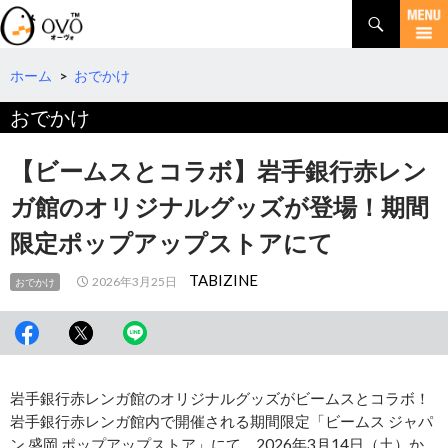
検
索
コ
ン
テ
ホーム
>
おでかけ
ン
おでかけ
ツ
へ
移
【ビームスとコラボ】岩手銀行赤レン
動
ガ館のオリジナルグッズが登場！期間
限定ポップアップストアにて
TABIZINE
2026年3月25日
おでかけ
岩手銀行赤レンガ館のオリジナルグッズがビームスとコラボ！
岩手銀行赤レンガ館内で開催される期間限定「ビームス ジャパ
ン 盛岡 ポップアップストア」にて、2026年3月14日（土）か