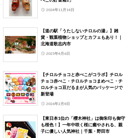
2024年11月14日
【道の駅「うたしないチロルの湯」】雑
貨・観葉植物ショップとカフェもあり！｜
北海道歌志内市
2025年4月6日
【チロルチョコと赤べこがコラボ】チロル
チョコ赤べこ・チロルチョコまめべこ・チ
ロルチョコ豆だるまが人気のパッケージで
新登場
2026年2月8日
【東日本1位の「櫻木神社」は御朱印も御守
も桜色！】一年中咲く桜に癒やされる、親
子に優しい人気神社｜千葉・野田市