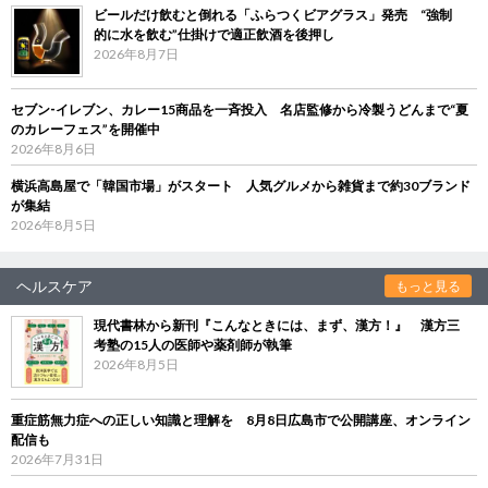
ビールだけ飲むと倒れる「ふらつくビアグラス」発売 “強制
的に水を飲む”仕掛けで適正飲酒を後押し
2026年8月7日
セブン‐イレブン、カレー15商品を一斉投入 名店監修から冷製うどんまで“夏
のカレーフェス”を開催中
2026年8月6日
横浜高島屋で「韓国市場」がスタート 人気グルメから雑貨まで約30ブランド
が集結
2026年8月5日
ヘルスケア
もっと見る
現代書林から新刊『こんなときには、まず、漢方！』 漢方三
考塾の15人の医師や薬剤師が執筆
2026年8月5日
重症筋無力症への正しい知識と理解を 8月8日広島市で公開講座、オンライン
配信も
2026年7月31日