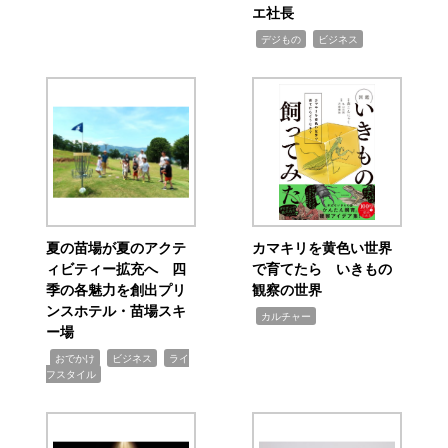
エ社長
,
,
デジもの
ビジネス
夏の苗場が夏のアクテ
カマキリを黄色い世界
ィビティー拡充へ 四
で育てたら いきもの
季の各魅力を創出プリ
観察の世界
ンスホテル・苗場スキ
,
カルチャー
ー場
,
,
,
おでかけ
ビジネス
ライ
フスタイル