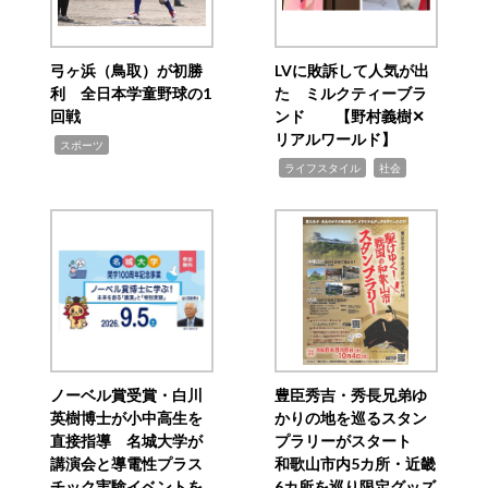
弓ヶ浜（鳥取）が初勝
LVに敗訴して人気が出
利 全日本学童野球の1
た ミルクティーブラ
回戦
ンド 【野村義樹✕
リアルワールド】
,
スポーツ
,
,
ライフスタイル
社会
ノーベル賞受賞・白川
豊臣秀吉・秀長兄弟ゆ
英樹博士が小中高生を
かりの地を巡るスタン
直接指導 名城大学が
プラリーがスタート
講演会と導電性プラス
和歌山市内5カ所・近畿
チック実験イベントを
6カ所を巡り限定グッズ