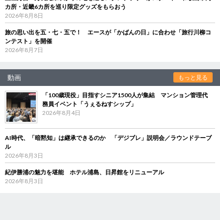
カ所・近畿6カ所を巡り限定グッズをもらおう
2026年8月8日
旅の思い出を五・七・五で！ エースが「かばんの日」に合わせ「旅行川柳コ
ンテスト」を開催
2026年8月7日
動画
もっと見る
「100歳現役」目指すシニア1500人が集結 マンション管理代
務員イベント「うぇるねすシップ」
2026年8月4日
AI時代、「暗黙知」は継承できるのか 「デジブレ」説明会／ラウンドテーブ
ル
2026年8月3日
紀伊勝浦の魅力を堪能 ホテル浦島、日昇館をリニューアル
2026年8月3日