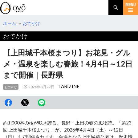
検
索
コ
ン
テ
ホーム
>
おでかけ
ン
おでかけ
ツ
へ
移
【上田城千本桜まつり】お花見・グル
動
メ・温泉を楽しむ春旅！4月4日～12日
まで開催｜長野県
TABIZINE
2026年3月27日
おでかけ
約1,000本の桜が咲き誇る、長野・上田の春の風物詩。「第23
回 上田城千本桜まつり」が、2026年4月4日（土）～12日
（日）まで開催されます。会場となる上田城跡公園は、歴史情