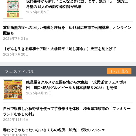
現代書林から新刊『こんなときには、まず、漢方！』 漢方三
考塾の15人の医師や薬剤師が執筆
2026年8月5日
重症筋無力症への正しい知識と理解を 8月8日広島市で公開講座、オンライン
配信も
2026年7月31日
【がんを生きる緩和ケア医・大橋洋平「足し算命」】天空を見上げて
2026年7月28日
フェスティバル
もっと見る
絶品屋台グルメが全国各地から大集結 “庶民派食フェス”第4
回「川口×絶品グルメビール＆日本酒祭り2026」を開催
2026年4月15日
自分で収穫した秋野菜を使って芋煮作りを体験 埼玉県加須市の「ファミリー
ランドむさしの村」
2025年11月4日
春だけじゃもったいないさくらの名所、加治川で秋のマルシェ
2025年10月23日