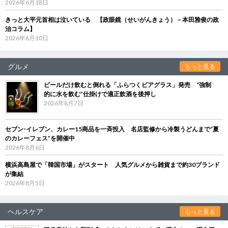
2026年6月18日
きっと大平元首相は泣いている 【政眼鏡（せいがんきょう）－本田雅俊の政
治コラム】
2026年6月10日
グルメ
もっと見る
ビールだけ飲むと倒れる「ふらつくビアグラス」発売 “強制
的に水を飲む”仕掛けで適正飲酒を後押し
2026年8月7日
セブン‐イレブン、カレー15商品を一斉投入 名店監修から冷製うどんまで“夏
のカレーフェス”を開催中
2026年8月6日
横浜高島屋で「韓国市場」がスタート 人気グルメから雑貨まで約30ブランド
が集結
2026年8月5日
ヘルスケア
もっと見る