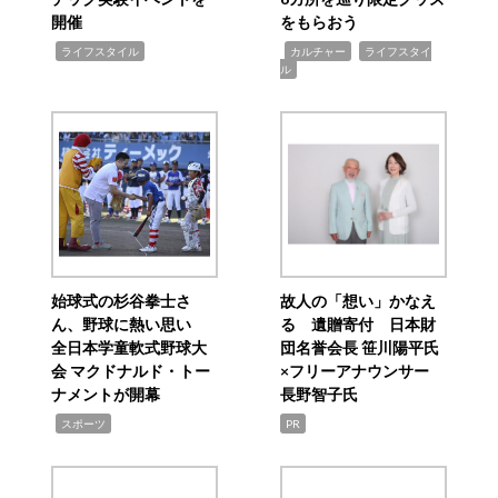
開催
をもらおう
,
,
,
ライフスタイル
カルチャー
ライフスタイ
ル
始球式の杉谷拳士さ
故人の「想い」かなえ
ん、野球に熱い思い
る 遺贈寄付 日本財
全日本学童軟式野球大
団名誉会長 笹川陽平氏
会 マクドナルド・トー
×フリーアナウンサー
ナメントが開幕
長野智子氏
,
スポーツ
PR