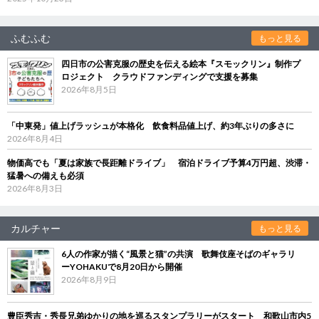
ふむふむ
もっと見る
四日市の公害克服の歴史を伝える絵本『スモックリン』制作プ
ロジェクト クラウドファンディングで支援を募集
2026年8月5日
「中東発」値上げラッシュが本格化 飲食料品値上げ、約3年ぶりの多さに
2026年8月4日
物価高でも「夏は家族で長距離ドライブ」 宿泊ドライブ予算4万円超、渋滞・
猛暑への備えも必須
2026年8月3日
カルチャー
もっと見る
6人の作家が描く“風景と猫”の共演 歌舞伎座そばのギャラリ
ーYOHAKUで8月20日から開催
2026年8月9日
豊臣秀吉・秀長兄弟ゆかりの地を巡るスタンプラリーがスタート 和歌山市内5