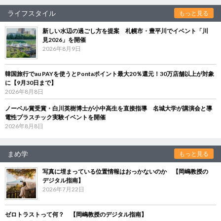
ライフスタイル
もっと見る
新しい水辺の過ごし方を提案 札幌市・豊平川でイベント「川
見2026」を開催
2026年8月9日
韓国旅行でau PAYを使うとPontaポイント最大20％還元！30万店舗以上が対象
に【9月30日まで】
2026年8月8日
ノーベル賞受賞・白川英樹博士が小中高生を直接指導 名城大学が講演会と導
電性プラスチック実験イベントを開催
2026年8月8日
まめ学
もっと見る
写真に埋まっている位置情報はおっかないのか 【岡嶋教授の
デジタル指南】
2026年7月22日
ゼロトラストって何？ 【岡嶋教授のデジタル指南】