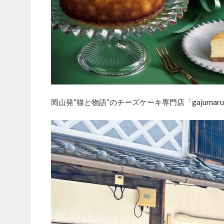
岡山発“猫と物語”のチーズケーキ専門店「gajumaru c