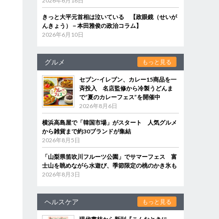
2026年6月18日
きっと大平元首相は泣いている 【政眼鏡（せいが
んきょう）－本田雅俊の政治コラム】
2026年6月10日
グルメ
もっと見る
セブン‐イレブン、カレー15商品を一
斉投入 名店監修から冷製うどんま
で“夏のカレーフェス”を開催中
2026年8月6日
横浜高島屋で「韓国市場」がスタート 人気グルメ
から雑貨まで約30ブランドが集結
2026年8月5日
「山梨県笛吹川フルーツ公園」でサマーフェス 富
士山を眺めながら水遊び、季節限定の桃のかき氷も
2026年8月3日
ヘルスケア
もっと見る