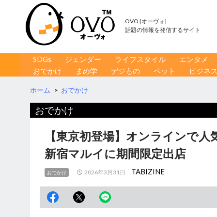
OVO [オーヴォ]
話題の情報を発信するサイト
コンテンツへ移動
検
SDGs
ジェンダー
ライフスタイル
エンタメ
索
おでかけ
まめ学
デジもの
ペット
ビジネ
ホーム
>
おでかけ
おでかけ
【東京初登場】オンラインで人
新宿マルイに期間限定出店
TABIZINE
2026年3月31日
おでかけ