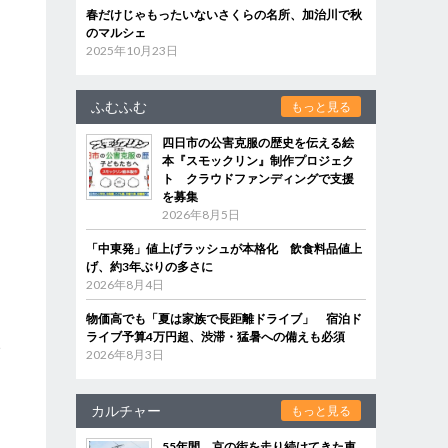
春だけじゃもったいないさくらの名所、加治川で秋
のマルシェ
2025年10月23日
ふむふむ
もっと見る
四日市の公害克服の歴史を伝える絵
本『スモックリン』制作プロジェク
ト クラウドファンディングで支援
を募集
2026年8月5日
「中東発」値上げラッシュが本格化 飲食料品値上
げ、約3年ぶりの多さに
2026年8月4日
物価高でも「夏は家族で長距離ドライブ」 宿泊ド
ライブ予算4万円超、渋滞・猛暑への備えも必須
い
2026年8月3日
カルチャー
もっと見る
55年間、京の街を走り続けてきた車