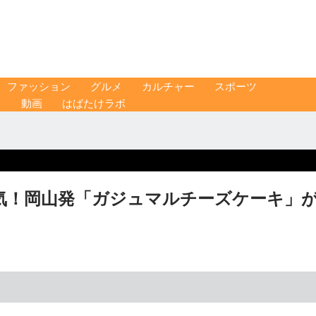
ファッション
グルメ
カルチャー
スポーツ
ス
動画
はばたけラボ
気！岡山発「ガジュマルチーズケーキ」