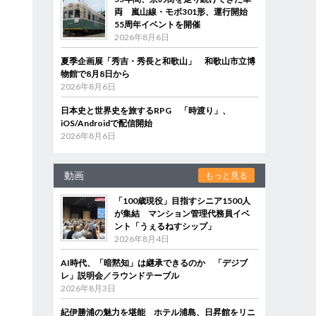
両 嵐山線・モボ301形、運行開始
55周年イベントを開催
2026年8月6日
夏季企画展「秀吉・秀長と和歌山」 和歌山市立博
物館で8月8日から
2026年8月6日
日本史と世界史を旅するRPG 「時渡り」、
iOS/Androidで配信開始
2026年8月6日
動画
もっと見る
「100歳現役」目指すシニア1500人
が集結 マンション管理代務員イベ
ント「うぇるねすシップ」
2026年8月4日
AI時代、「暗黙知」は継承できるのか 「デジブ
レ」説明会／ラウンドテーブル
2026年8月3日
紀伊勝浦の魅力を堪能 ホテル浦島、日昇館をリニ