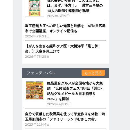
現代書林から新刊『こんなときに
は、まず、漢方！』 漢方三考塾の
15人の医師や薬剤師が執筆
2026年8月5日
重症筋無力症への正しい知識と理解を 8月8日広島
市で公開講座、オンライン配信も
2026年7月31日
【がんを生きる緩和ケア医・大橋洋平「足し算
命」】天空を見上げて
2026年7月28日
フェスティバル
もっと見る
絶品屋台グルメが全国各地から大集
結 “庶民派食フェス”第4回「川口×
絶品グルメビール＆日本酒祭り
2026」を開催
2026年4月15日
自分で収穫した秋野菜を使って芋煮作りを体験 埼
玉県加須市の「ファミリーランドむさしの村」
2025年11月4日