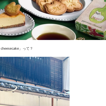
heesecake」って？