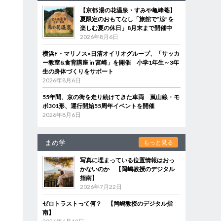
【京都 湯の花温泉・すみや亀峰菴】
夏限定のおもてなし「旅館で“涼”を
楽しむ夏の休日」8月末まで開催中
2026年8月6日
横浜F・マリノス×日清オイリオグループ、「サッカ
ー教室&食育講座 in 宮崎」を開催 小学1年生～3年
生の身体づくりをサポート
2026年8月6日
55年間、京の街を走り続けてきた車両 嵐山線・モ
ボ301形、運行開始55周年イベントを開催
2026年8月6日
まめ学
もっと見る
写真に埋まっている位置情報はおっ
かないのか 【岡嶋教授のデジタル
指南】
2026年7月22日
ゼロトラストって何？ 【岡嶋教授のデジタル指
南】