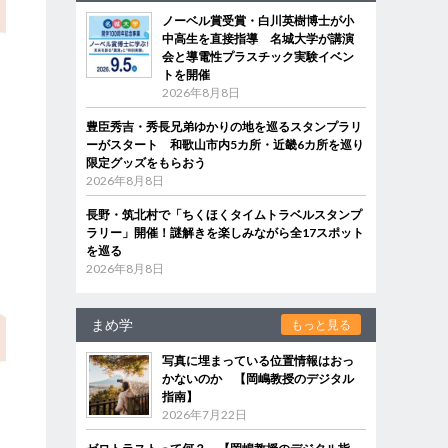
ノーベル賞受賞・白川英樹博士が小
中高生を直接指導 名城大学が講演
会と導電性プラスチック実験イベン
トを開催
2026年8月8日
豊臣秀吉・秀長兄弟ゆかりの地を巡るスタンプラリ
ーがスタート 和歌山市内5カ所・近畿6カ所を巡り
限定グッズをもらおう
2026年8月8日
長野・筑北村で「ちくほくタイムトラベルスタンプ
ラリー」開催！謎解きを楽しみながら全17スポット
を巡る
2026年8月8日
まめ学
もっと見る
写真に埋まっている位置情報はおっ
かないのか 【岡嶋教授のデジタル
指南】
2026年7月22日