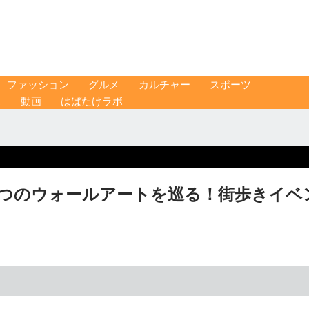
ファッション
グルメ
カルチャー
スポーツ
ス
動画
はばたけラボ
5つのウォールアートを巡る！街歩きイベ