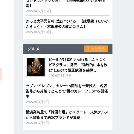
ゼロトラストって何？ 【岡嶋教授のデジタル指
南】
2026年6月18日
きっと大平元首相は泣いている 【政眼鏡（せいが
んきょう）－本田雅俊の政治コラム】
2026年6月10日
グルメ
もっと見る
ビールだけ飲むと倒れる「ふらつく
ビアグラス」発売 “強制的に水を飲
む”仕掛けで適正飲酒を後押し
2026年8月7日
セブン‐イレブン、カレー15商品を一斉投入 名店
監修から冷製うどんまで“夏のカレーフェス”を開催
中
2026年8月6日
横浜高島屋で「韓国市場」がスタート 人気グルメ
から雑貨まで約30ブランドが集結
2026年8月5日