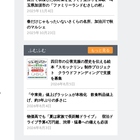
玉県加須市の「ファミリーランドむさしの村」
2025年11月4日
春だけじゃもったいないさくらの名所、加治川で秋
のマルシェ
2025年10月23日
ふむふむ
もっと見る
四日市の公害克服の歴史を伝える絵
本『スモックリン』制作プロジェク
ト クラウドファンディングで支援
を募集
2026年8月5日
の
「中東発」値上げラッシュが本格化 飲食料品値上
げ、約3年ぶりの多さに
2026年8月4日
物価高でも「夏は家族で長距離ドライブ」 宿泊ド
ライブ予算4万円超、渋滞・猛暑への備えも必須
2026年8月3日