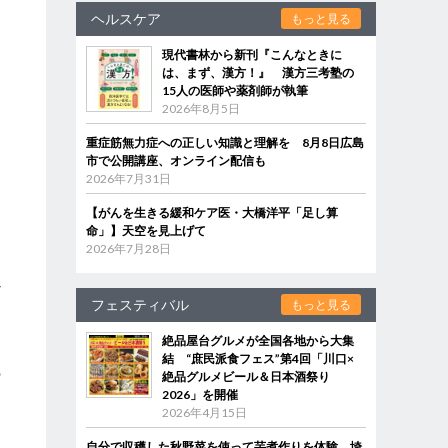
ヘルスケア
もっと見る
現代書林から新刊『こんなときに
は、まず、漢方！』 漢方三考塾の
15人の医師や薬剤師が執筆
2026年8月5日
重症筋無力症への正しい知識と理解を 8月8日広島
市で公開講座、オンライン配信も
2026年7月31日
【がんを生きる緩和ケア医・大橋洋平「足し算
命」】天空を見上げて
2026年7月28日
通
フェスティバル
もっと見る
絶品屋台グルメが全国各地から大集
結 “庶民派食フェス”第4回「川口×
の
絶品グルメビール＆日本酒祭り
2026」を開催
っ
2026年4月15日
自分で収穫した秋野菜を使って芋煮作りを体験 埼