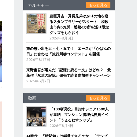
カルチャー
もっと見る
豊臣秀吉・秀長兄弟ゆかりの地を巡
るスタンプラリーがスタート 和歌
山市内5カ所・近畿6カ所を巡り限定
グッズをもらおう
2026年8月8日
旅の思い出を五・七・五で！ エースが「かばんの
日」に合わせ「旅行川柳コンテスト」を開催
2026年8月7日
東野圭吾が選んだ「記憶に残る一文」はどれ？ 最
新作『永遠の記憶』発売で読者参加型キャンペーン
2026年8月7日
動画
もっと見る
「100歳現役」目指すシニア1500人
が集結 マンション管理代務員イベ
ント「うぇるねすシップ」
2026年8月4日
AI時代、「暗黙知」は継承できるのか 「デジブ