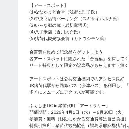
【アートスポット】
(1)ななかまど食堂（浅野友理子氏）
(2)中央商店街パーキング（スギサキハルナ氏）
(3)い～な郷の蔵（岩切章悟氏）
(4)八子米店（香川大介氏）
(5)猪苗代観光協会前（カトウシモン氏）
合言葉を集めて記念品をゲットしよう
各アートスポットに隠された「合言葉」を探してく
リート特典として限定の記念品がもらえます（無く
アートスポットは公共交通機関でのアクセス良好
JR猪苗代駅から路線バス（会津バス）を利用し、
多くにスムーズにアクセスが可能です。
ふくしまDC in 猪苗代町「アートラリー」
開催期間：2026年4月1日（水）～6月30日（火）
参加費：無料（移動にかかる交通費等は自己負担）
特典引換所：猪苗代観光協会（福島県耶麻郡猪苗代町