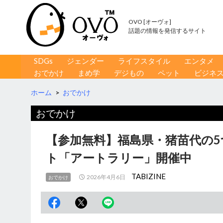
OVO [オーヴォ]
話題の情報を発信するサイト
コンテンツへ移動
検
SDGs
ジェンダー
ライフスタイル
エンタメ
索
おでかけ
まめ学
デジもの
ペット
ビジネ
ホーム
>
おでかけ
おでかけ
【参加無料】福島県・猪苗代の
ト「アートラリー」開催中
TABIZINE
2026年4月6日
おでかけ