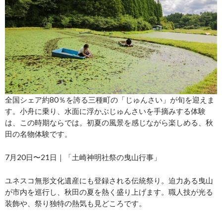
全国シェア約80％を誇る三種町の「じゅんさい」が旬を迎えま
す。小舟に乗り、水面に浮かぶじゅんさいを手摘みする体験
は、この時期ならでは。初夏の風景を感じながら楽しめる、秋
田の名物体験です。
7月20日〜21日｜「土崎神明社祭の曳山行事」
ユネスコ無形文化遺産にも登録される伝統祭り。迫力ある曳山
が市内を巡行し、秋田の夏を熱く盛り上げます。職人技が光る
装飾や、祭り独特の熱気も見どころです。