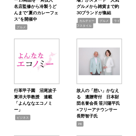
名店監修から冷製うど
グルメから雑貨まで約
んまで“夏のカレーフェ
30ブランドが集結
ス”を開催中
,
,
,
カルチャー
グルメ
ライ
フスタイル
,
グルメ
行革甲子園 沼尾波子
故人の「想い」かなえ
東洋大学教授 連載
る 遺贈寄付 日本財
「よんななエコノミ
団名誉会長 笹川陽平氏
ー」
×フリーアナウンサー
長野智子氏
,
ビジネス
PR