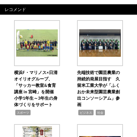
レコメンド
横浜F・マリノス×日清
先端技術で園芸農業の
オイリオグループ、
持続的発展目指す 久
「サッカー教室&食育
留米工業大学が「ふく
講座 in 宮崎」を開催
おか未来型園芸農業創
小学1年生～3年生の身
出コンソーシアム」参
体づくりをサポート
画
,
,
,
スポーツ
ビジネス
社会