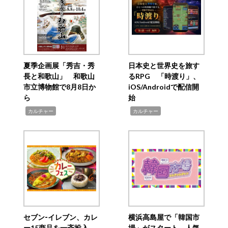
夏季企画展「秀吉・秀
日本史と世界史を旅す
長と和歌山」 和歌山
るRPG 「時渡り」、
市立博物館で8月8日か
iOS/Androidで配信開
ら
始
,
,
カルチャー
カルチャー
セブン‐イレブン、カレ
横浜高島屋で「韓国市
ー15商品を一斉投入
場」がスタート 人気