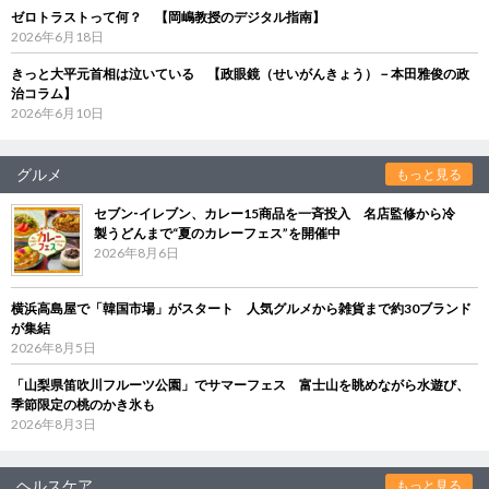
ゼロトラストって何？ 【岡嶋教授のデジタル指南】
2026年6月18日
きっと大平元首相は泣いている 【政眼鏡（せいがんきょう）－本田雅俊の政
治コラム】
2026年6月10日
グルメ
もっと見る
セブン‐イレブン、カレー15商品を一斉投入 名店監修から冷
製うどんまで“夏のカレーフェス”を開催中
2026年8月6日
横浜高島屋で「韓国市場」がスタート 人気グルメから雑貨まで約30ブランド
が集結
2026年8月5日
「山梨県笛吹川フルーツ公園」でサマーフェス 富士山を眺めながら水遊び、
季節限定の桃のかき氷も
2026年8月3日
ヘルスケア
もっと見る