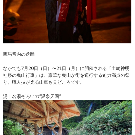
西馬音内の盆踊
なかでも7月20日（日）〜21日（月）に開催される「土崎神明
社祭の曳山行事」は、豪華な曳山が街を巡行する迫力満点の祭
り。職人技が光る山車も見どころです。
湯｜名湯ぞろいの“温泉天国”