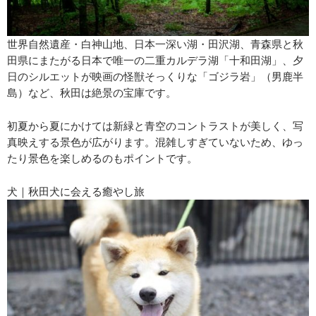
世界自然遺産・白神山地、日本一深い湖・田沢湖、青森県と秋
田県にまたがる日本で唯一の二重カルデラ湖「十和田湖」、夕
日のシルエットが映画の怪獣そっくりな「ゴジラ岩」（男鹿半
島）など、秋田は絶景の宝庫です。
初夏から夏にかけては新緑と青空のコントラストが美しく、写
真映えする景色が広がります。混雑しすぎていないため、ゆっ
たり景色を楽しめるのもポイントです。
犬｜秋田犬に会える癒やし旅