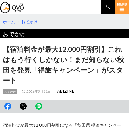
検
索
コ
ン
テ
ホーム
>
おでかけ
ン
おでかけ
ツ
へ
移
【宿泊料金が最大12,000円割引】これ
動
はもう行くしかない！まだ知らない秋
田を発見「得旅キャンペーン」がスタ
ート
TABIZINE
2026年5月11日
おでかけ
宿泊料金が最大12,000円割引になる「秋田県 得旅キャンペー