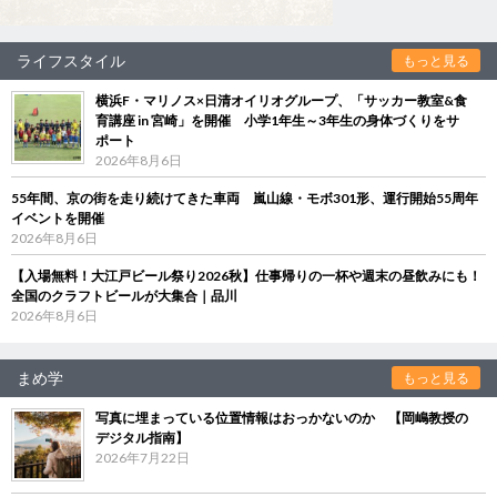
ライフスタイル
もっと見る
横浜F・マリノス×日清オイリオグループ、「サッカー教室&食
育講座 in 宮崎」を開催 小学1年生～3年生の身体づくりをサ
ポート
2026年8月6日
55年間、京の街を走り続けてきた車両 嵐山線・モボ301形、運行開始55周年
イベントを開催
2026年8月6日
【入場無料！大江戸ビール祭り2026秋】仕事帰りの一杯や週末の昼飲みにも！
全国のクラフトビールが大集合｜品川
2026年8月6日
まめ学
もっと見る
写真に埋まっている位置情報はおっかないのか 【岡嶋教授の
デジタル指南】
2026年7月22日