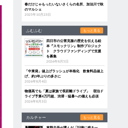
春だけじゃもったいないさくらの名所、加治川で秋
のマルシェ
2025年10月23日
ふむふむ
もっと見る
四日市の公害克服の歴史を伝える絵
本『スモックリン』制作プロジェク
ト クラウドファンディングで支援
を募集
2026年8月5日
「中東発」値上げラッシュが本格化 飲食料品値上
げ、約3年ぶりの多さに
2026年8月4日
物価高でも「夏は家族で長距離ドライブ」 宿泊ド
ライブ予算4万円超、渋滞・猛暑への備えも必須
2026年8月3日
カルチャー
もっと見る
東野圭吾が選んだ「記憶に残る一