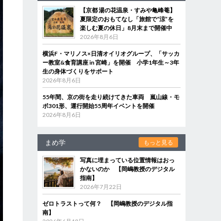
【京都 湯の花温泉・すみや亀峰菴】
夏限定のおもてなし「旅館で“涼”を
楽しむ夏の休日」8月末まで開催中
2026年8月6日
横浜F・マリノス×日清オイリオグループ、「サッカ
ー教室&食育講座 in 宮崎」を開催 小学1年生～3年
生の身体づくりをサポート
2026年8月6日
55年間、京の街を走り続けてきた車両 嵐山線・モ
ボ301形、運行開始55周年イベントを開催
2026年8月6日
まめ学
もっと見る
写真に埋まっている位置情報はおっ
かないのか 【岡嶋教授のデジタル
指南】
2026年7月22日
ゼロトラストって何？ 【岡嶋教授のデジタル指
南】