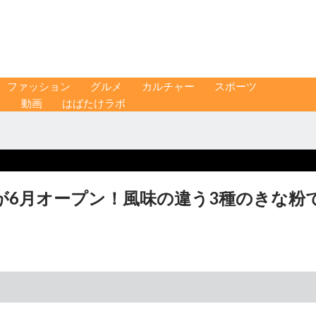
ファッション
グルメ
カルチャー
スポーツ
ス
動画
はばたけラボ
が6月オープン！風味の違う3種のきな粉