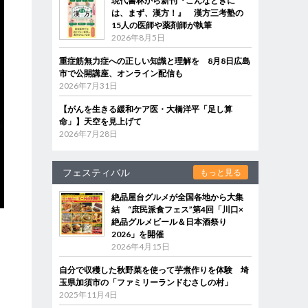
現代書林から新刊『こんなときに
は、まず、漢方！』 漢方三考塾の
15人の医師や薬剤師が執筆
2026年8月5日
重症筋無力症への正しい知識と理解を 8月8日広島
市で公開講座、オンライン配信も
2026年7月31日
【がんを生きる緩和ケア医・大橋洋平「足し算
命」】天空を見上げて
2026年7月28日
フェスティバル
もっと見る
絶品屋台グルメが全国各地から大集
結 “庶民派食フェス”第4回「川口×
絶品グルメビール＆日本酒祭り
2026」を開催
2026年4月15日
自分で収穫した秋野菜を使って芋煮作りを体験 埼
玉県加須市の「ファミリーランドむさしの村」
2025年11月4日