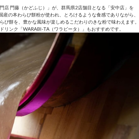
門店 門藤（かどふじ）」が、群馬県2店舗目となる「安中店」を
少な国産の本わらび餅粉が使われ、とろけるような食感でありながら、
らび餅を、豊かな風味が楽しめるこだわりのきな粉で味わえます
リンク「WARABI-TA（ワラビータ）」もおすすめです。