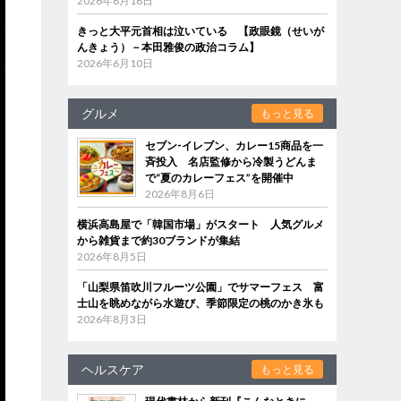
2026年6月18日
きっと大平元首相は泣いている 【政眼鏡（せいが
んきょう）－本田雅俊の政治コラム】
2026年6月10日
グルメ
もっと見る
セブン‐イレブン、カレー15商品を一
斉投入 名店監修から冷製うどんま
で“夏のカレーフェス”を開催中
2026年8月6日
横浜高島屋で「韓国市場」がスタート 人気グルメ
から雑貨まで約30ブランドが集結
2026年8月5日
「山梨県笛吹川フルーツ公園」でサマーフェス 富
士山を眺めながら水遊び、季節限定の桃のかき氷も
2026年8月3日
ヘルスケア
もっと見る