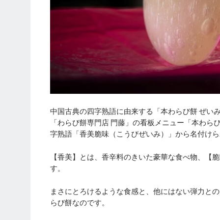
中国古典の四字熟語に由来する「本わらび餅 ぜい
「わらび餅専門店 門藤」の看板メニュー「本わら
字熟語「香美脆味（こうびぜいみ）」から名付けら
【香美】とは、香辛料のきいた豪華な食べ物、【脆
す。
まさにとろけるような食感と、他にはない弾力との
らび餅なのです。