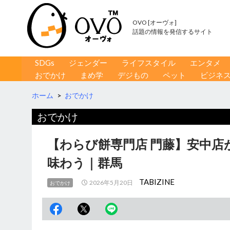
OVO [オーヴォ]
話題の情報を発信するサイト
コンテンツへ移動
検
SDGs
ジェンダー
ライフスタイル
エンタメ
索
おでかけ
まめ学
デジもの
ペット
ビジネ
ホーム
>
おでかけ
おでかけ
【わらび餅専門店 門藤】安中店
味わう｜群馬
TABIZINE
2026年5月20日
おでかけ