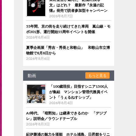
文」はどれ？ 最新作『永遠の記
憶』発売で読者参加型キャンペーン
2026年8月7日
55年間、京の街を走り続けてきた車両 嵐山線・モ
ボ301形、運行開始55周年イベントを開催
2026年8月6日
夏季企画展「秀吉・秀長と和歌山」 和歌山市立博
物館で8月8日から
2026年8月6日
動画
もっと見る
「100歳現役」目指すシニア1500人
が集結 マンション管理代務員イベ
ント「うぇるねすシップ」
2026年8月4日
AI時代、「暗黙知」は継承できるのか 「デジブ
レ」説明会／ラウンドテーブル
2026年8月3日
紀伊勝浦の魅力を堪能 ホテル浦島、日昇館をリニ