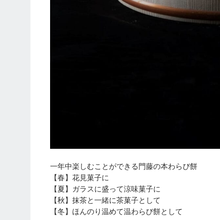
一年中楽しむことができる門藤の本わらび餅
【春】花見菓子に
【夏】ガラスに盛って涼味菓子に
【秋】抹茶と一緒に茶菓子として
【冬】ほんのり温めて温わらび餅として