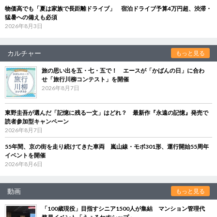
物価高でも「夏は家族で長距離ドライブ」 宿泊ドライブ予算4万円超、渋滞・
猛暑への備えも必須
2026年8月3日
カルチャー
もっと見る
旅の思い出を五・七・五で！ エースが「かばんの日」に合わ
せ「旅行川柳コンテスト」を開催
2026年8月7日
東野圭吾が選んだ「記憶に残る一文」はどれ？ 最新作『永遠の記憶』発売で
読者参加型キャンペーン
2026年8月7日
55年間、京の街を走り続けてきた車両 嵐山線・モボ301形、運行開始55周年
イベントを開催
2026年8月6日
動画
もっと見る
「100歳現役」目指すシニア1500人が集結 マンション管理代