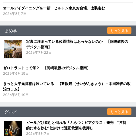
オールデイダイニングを一新 ヒルトン東京お台場、改装進む
2026年8月7日
まめ学
もっと見る
写真に埋まっている位置情報はおっかないのか 【岡嶋教授の
デジタル指南】
2026年7月22日
ゼロトラストって何？ 【岡嶋教授のデジタル指南】
2026年6月18日
きっと大平元首相は泣いている 【政眼鏡（せいがんきょう）－本田雅俊の政
治コラム】
2026年6月10日
グルメ
もっと見る
ビールだけ飲むと倒れる「ふらつくビアグラス」発売 “強制
的に水を飲む”仕掛けで適正飲酒を後押し
2026年8月7日