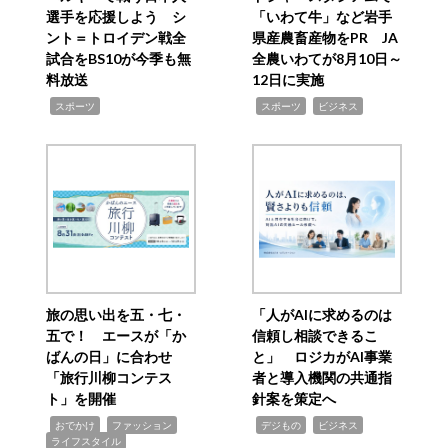
選手を応援しよう シ
「いわて牛」など岩手
ント＝トロイデン戦全
県産農畜産物をPR JA
試合をBS10が今季も無
全農いわてが8月10日～
料放送
12日に実施
,
,
,
スポーツ
スポーツ
ビジネス
旅の思い出を五・七・
「人がAIに求めるのは
五で！ エースが「か
信頼し相談できるこ
ばんの日」に合わせ
と」 ロジカがAI事業
「旅行川柳コンテス
者と導入機関の共通指
ト」を開催
針案を策定へ
,
,
,
,
,
おでかけ
ファッション
デジもの
ビジネス
ライフスタイル