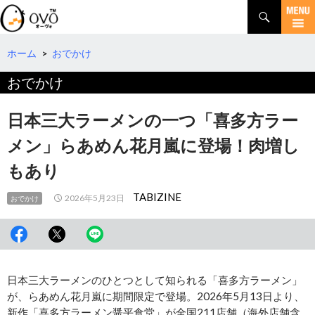
検
索
コ
ン
テ
ホーム
>
おでかけ
ン
おでかけ
ツ
へ
移
日本三大ラーメンの一つ「喜多方ラー
動
メン」らあめん花月嵐に登場！肉増し
もあり
TABIZINE
2026年5月23日
おでかけ
日本三大ラーメンのひとつとして知られる「喜多方ラーメン」
が、らあめん花月嵐に期間限定で登場。2026年5月13日より、
新作「喜多方ラーメン醤平食堂」が全国211店舗（海外店舗含