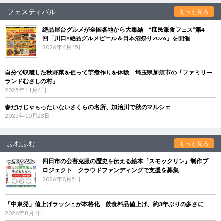
フェスティバル
もっと見る
絶品屋台グルメが全国各地から大集結 “庶民派食フェス”第4
回「川口×絶品グルメビール＆日本酒祭り2026」を開催
2026年4月15日
自分で収穫した秋野菜を使って芋煮作りを体験 埼玉県加須市の「ファミリー
ランドむさしの村」
2025年11月4日
春だけじゃもったいないさくらの名所、加治川で秋のマルシェ
2025年10月23日
ふむふむ
もっと見る
四日市の公害克服の歴史を伝える絵本『スモックリン』制作プ
ロジェクト クラウドファンディングで支援を募集
2026年8月5日
「中東発」値上げラッシュが本格化 飲食料品値上げ、約3年ぶりの多さに
2026年8月4日