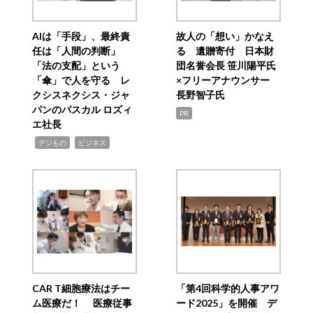
AIは「手段」、最終責
故人の「想い」かなえ
任は「人間の判断」
る 遺贈寄付 日本財
「法の支配」という
団名誉会長 笹川陽平氏
「傘」で人を守る レ
×フリーアナウンサー
クシスネクシス・ジャ
長野智子氏
パンのパスカル ロズィ
PR
エ社長
,
,
デジもの
ビジネス
CAR T細胞療法はチー
「第4回科学的人事アワ
ム医療だ！ 医療従事
ード2025」を開催 デ