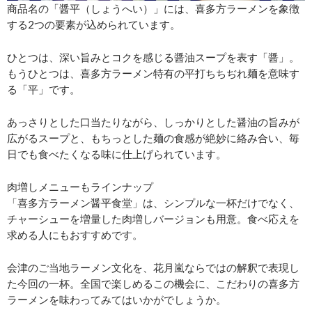
商品名の「醤平（しょうへい）」には、喜多方ラーメンを象徴
する2つの要素が込められています。
ひとつは、深い旨みとコクを感じる醤油スープを表す「醤」。
もうひとつは、喜多方ラーメン特有の平打ちちぢれ麺を意味す
る「平」です。
あっさりとした口当たりながら、しっかりとした醤油の旨みが
広がるスープと、もちっとした麺の食感が絶妙に絡み合い、毎
日でも食べたくなる味に仕上げられています。
肉増しメニューもラインナップ
「喜多方ラーメン醤平食堂」は、シンプルな一杯だけでなく、
チャーシューを増量した肉増しバージョンも用意。食べ応えを
求める人にもおすすめです。
会津のご当地ラーメン文化を、花月嵐ならではの解釈で表現し
た今回の一杯。全国で楽しめるこの機会に、こだわりの喜多方
ラーメンを味わってみてはいかがでしょうか。