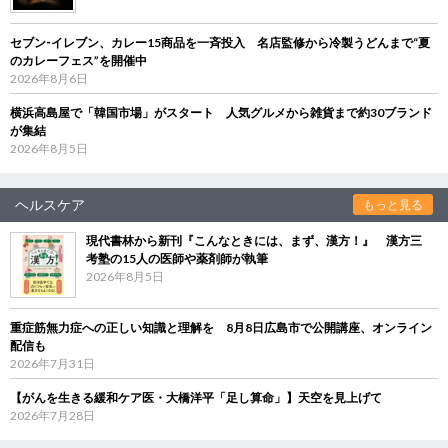
セブン‐イレブン、カレー15商品を一斉投入 名店監修から冷製うどんまで“夏
のカレーフェス”を開催中
2026年8月6日
横浜高島屋で「韓国市場」がスタート 人気グルメから雑貨まで約30ブランド
が集結
2026年8月5日
ヘルスケア
もっと見る
現代書林から新刊『こんなときには、まず、漢方！』 漢方三
考塾の15人の医師や薬剤師が執筆
2026年8月5日
重症筋無力症への正しい知識と理解を 8月8日広島市で公開講座、オンライン
配信も
2026年7月31日
【がんを生きる緩和ケア医・大橋洋平「足し算命」】天空を見上げて
2026年7月28日