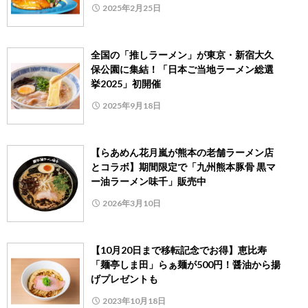
2025年2月25日
全国の「推しラーメン」が東京・新宿大久
保公園に集結！「日本ご当地ラーメン総選
挙2025」初開催
2025年9月18日
【らあめん花月嵐が熊本の老舗ラーメン店
とコラボ】期間限定で「九州熊本豚骨 黒マ
ー油ラーメン味千」販売中
2026年3月10日
【10月20日まで移転記念でお得】恵比寿
「麺亭しま田」らぁ麺が500円！醤油から揚
げプレゼントも
2023年10月18日