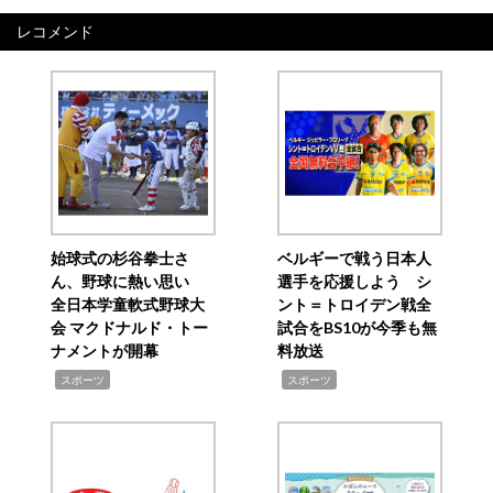
レコメンド
始球式の杉谷拳士さ
ベルギーで戦う日本人
ん、野球に熱い思い
選手を応援しよう シ
全日本学童軟式野球大
ント＝トロイデン戦全
会 マクドナルド・トー
試合をBS10が今季も無
ナメントが開幕
料放送
,
,
スポーツ
スポーツ