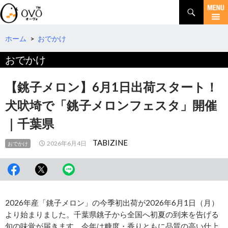
検
索
コ
ン
テ
ホーム
>
おでかけ
ン
おでかけ
ツ
へ
移
【銚子メロン】6月1日出荷スタート！
動
犬吠埼で「銚子メロンフェスタ」開催
｜千葉県
TABIZINE
2026年6月4日
おでかけ
2026年産「銚子メロン」の今季初出荷が2026年6月1日（月）
より始まりました。千葉県銚子から全国へ初夏の到来を告げる
旬の味覚が届きます。今年は糖度・香りともに品質の高い仕上