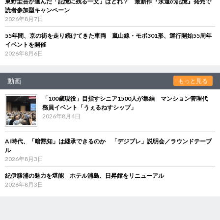
東野圭吾が選んだ「記憶に残る一文」はどれ？ 最新作『永遠の記憶』発売で
読者参加型キャンペーン
2026年8月7日
55年間、京の街を走り続けてきた車両 嵐山線・モボ301形、運行開始55周年
イベントを開催
2026年8月6日
動画
もっと見る
「100歳現役」目指すシニア1500人が集結 マンション管理代
務員イベント「うぇるねすシップ」
2026年8月4日
AI時代、「暗黙知」は継承できるのか 「デジブレ」説明会／ラウンドテーブ
ル
2026年8月3日
紀伊勝浦の魅力を堪能 ホテル浦島、日昇館をリニューアル
2026年8月3日