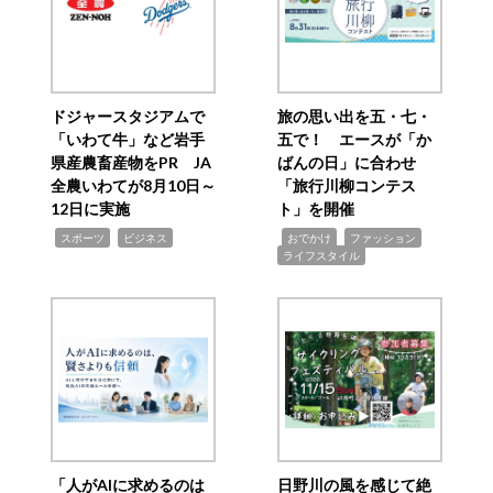
ドジャースタジアムで
旅の思い出を五・七・
「いわて牛」など岩手
五で！ エースが「か
県産農畜産物をPR JA
ばんの日」に合わせ
全農いわてが8月10日～
「旅行川柳コンテス
12日に実施
ト」を開催
,
,
,
,
,
スポーツ
ビジネス
おでかけ
ファッション
ライフスタイル
「人がAIに求めるのは
日野川の風を感じて絶