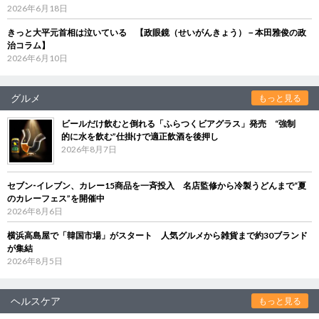
2026年6月18日
きっと大平元首相は泣いている 【政眼鏡（せいがんきょう）－本田雅俊の政
治コラム】
2026年6月10日
グルメ
もっと見る
ビールだけ飲むと倒れる「ふらつくビアグラス」発売 “強制
的に水を飲む”仕掛けで適正飲酒を後押し
2026年8月7日
セブン‐イレブン、カレー15商品を一斉投入 名店監修から冷製うどんまで“夏
のカレーフェス”を開催中
2026年8月6日
横浜高島屋で「韓国市場」がスタート 人気グルメから雑貨まで約30ブランド
が集結
2026年8月5日
ヘルスケア
もっと見る