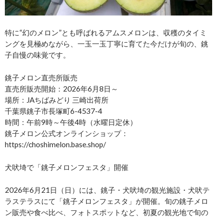
特に“幻のメロン”とも呼ばれるアムスメロンは、収穫のタイミ
ングを見極めながら、一玉一玉丁寧に育てた今だけが旬の、銚
子自慢の味覚です。
銚子メロン直売所販売
直売所販売開始：2026年6月8日～
場所：JAちばみどり 三崎出荷所
千葉県銚子市長塚町6-4537-4
時間：午前9時～午後4時（水曜日定休）
銚子メロン公式オンラインショップ：
https://choshimelon.base.shop/
犬吠埼で「銚子メロンフェスタ」開催
2026年6月21日（日）には、銚子・犬吠埼の観光施設・犬吠テ
ラステラスにて「銚子メロンフェスタ」が開催。旬の銚子メロ
ン販売や食べ比べ、フォトスポットなど、初夏の観光地で旬の