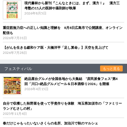
現代書林から新刊『こんなときには、まず、漢方！』 漢方三
考塾の15人の医師や薬剤師が執筆
2026年8月5日
重症筋無力症への正しい知識と理解を 8月8日広島市で公開講座、オンライン
配信も
2026年7月31日
【がんを生きる緩和ケア医・大橋洋平「足し算命」】天空を見上げて
2026年7月28日
フェスティバル
もっと見る
絶品屋台グルメが全国各地から大集結 “庶民派食フェス”第4
回「川口×絶品グルメビール＆日本酒祭り2026」を開催
2026年4月15日
自分で収穫した秋野菜を使って芋煮作りを体験 埼玉県加須市の「ファミリー
ランドむさしの村」
2025年11月4日
春だけじゃもったいないさくらの名所、加治川で秋のマルシェ