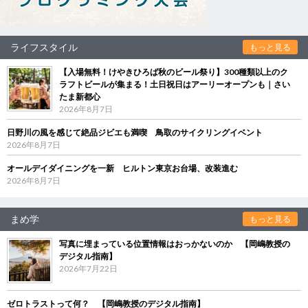
ライフスタイル
もっと見る
【入場無料！けやきひろば秋のビール祭り】300種類以上のク
ラフトビールが集まる！土日祝日はアーリーオープンも｜さい
たま新都心
2026年8月7日
日野川の風を感じて絶品ジビエも満喫 鳥取のサイクリングイベント
2026年8月7日
オールデイダイニングを一新 ヒルトン東京お台場、改装進む
2026年8月7日
まめ学
もっと見る
写真に埋まっている位置情報はおっかないのか 【岡嶋教授の
デジタル指南】
2026年7月22日
ゼロトラストって何？ 【岡嶋教授のデジタル指南】