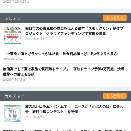
2025年10月23日
ふむふむ
もっと見る
四日市の公害克服の歴史を伝える絵本『スモックリン』制作プ
ロジェクト クラウドファンディングで支援を募集
2026年8月5日
「中東発」値上げラッシュが本格化 飲食料品値上げ、約3年ぶりの多さに
2026年8月4日
物価高でも「夏は家族で長距離ドライブ」 宿泊ドライブ予算4万円超、渋滞・
猛暑への備えも必須
2026年8月3日
カルチャー
もっと見る
旅の思い出を五・七・五で！ エースが「かばんの日」に合わ
せ「旅行川柳コンテスト」を開催
2026年8月7日