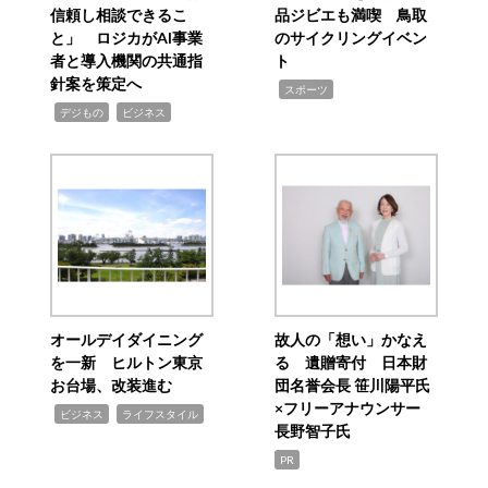
信頼し相談できるこ
品ジビエも満喫 鳥取
と」 ロジカがAI事業
のサイクリングイベン
者と導入機関の共通指
ト
針案を策定へ
,
スポーツ
,
,
デジもの
ビジネス
オールデイダイニング
故人の「想い」かなえ
を一新 ヒルトン東京
る 遺贈寄付 日本財
お台場、改装進む
団名誉会長 笹川陽平氏
×フリーアナウンサー
,
,
ビジネス
ライフスタイル
長野智子氏
PR