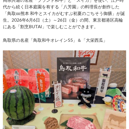
代から続く日本庭園を有する「八芳園」の料理長が創作した
「⿃取∞熊本 和⽜とスイカがむすぶ初夏のごちそう御膳」が誕
生。2026年6月6日（土）～26日（金）の間、東京都港区⾼輪
にある「割烹BUTAI」で楽しむことができます。
鳥取県の名産「⿃取和⽜オレイン55」＆「大栄西瓜」