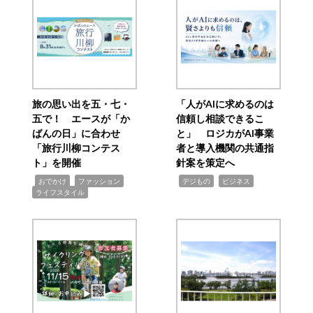
旅の思い出を五・七・
「人がAIに求めるのは
五で！ エースが「か
信頼し相談できるこ
ばんの日」に合わせ
と」 ロジカがAI事業
「旅行川柳コンテス
者と導入機関の共通指
ト」を開催
針案を策定へ
,
,
,
,
,
おでかけ
ファッション
デジもの
ビジネス
ライフスタイル