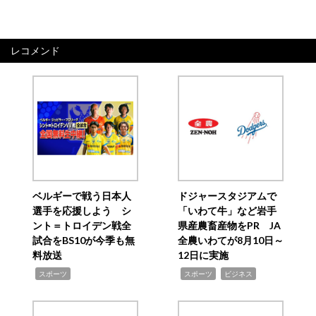
レコメンド
ベルギーで戦う日本人
ドジャースタジアムで
選手を応援しよう シ
「いわて牛」など岩手
ント＝トロイデン戦全
県産農畜産物をPR JA
試合をBS10が今季も無
全農いわてが8月10日～
料放送
12日に実施
,
,
,
スポーツ
スポーツ
ビジネス