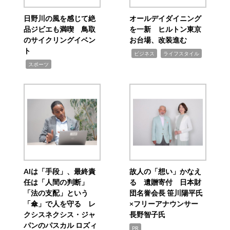
日野川の風を感じて絶
オールデイダイニング
品ジビエも満喫 鳥取
を一新 ヒルトン東京
のサイクリングイベン
お台場、改装進む
ト
,
,
ビジネス
ライフスタイル
,
スポーツ
AIは「手段」、最終責
故人の「想い」かなえ
任は「人間の判断」
る 遺贈寄付 日本財
「法の支配」という
団名誉会長 笹川陽平氏
「傘」で人を守る レ
×フリーアナウンサー
クシスネクシス・ジャ
長野智子氏
パンのパスカル ロズィ
PR