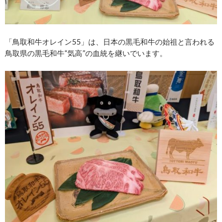
「⿃取和⽜オレイン55」は、日本の黒毛和牛の始祖と言われる
鳥取県の黒毛和牛“気高”の血統を継いでいます。