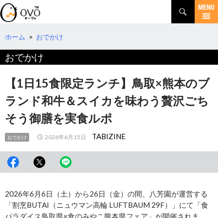
検
索
コ
ン
テ
ホーム
>
おでかけ
ン
おでかけ
ツ
へ
移
【1日15食限定ランチ】鳥取×熊本のブ
動
ランド和牛＆スイカを味わう贅沢ごち
そう御膳を実食ルポ
TABIZINE
2026年6月15日
おでかけ
2026年6月6日（土）から26日（金）の間、八芳園が運営する
「割烹BUTAI（ニュウマン高輪 LUFTBAUM 29F）」にて「⾷
パラダイス⿃取県×⾷のみやこ熊本県フェア」が開催されま