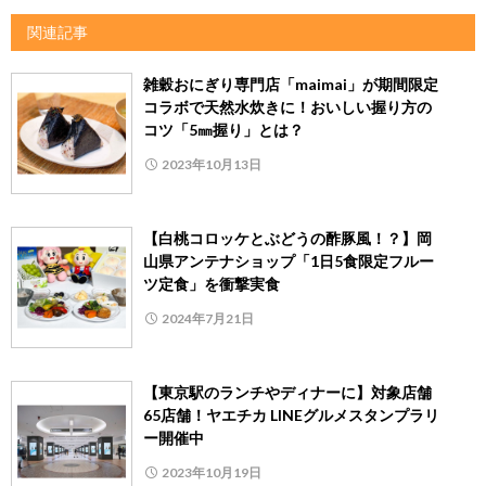
関連記事
雑穀おにぎり専門店「maimai」が期間限定
コラボで天然水炊きに！おいしい握り方の
コツ「5㎜握り」とは？
2023年10月13日
【白桃コロッケとぶどうの酢豚風！？】岡
山県アンテナショップ「1日5食限定フルー
ツ定食」を衝撃実食
2024年7月21日
【東京駅のランチやディナーに】対象店舗
65店舗！ヤエチカ LINEグルメスタンプラリ
ー開催中
2023年10月19日