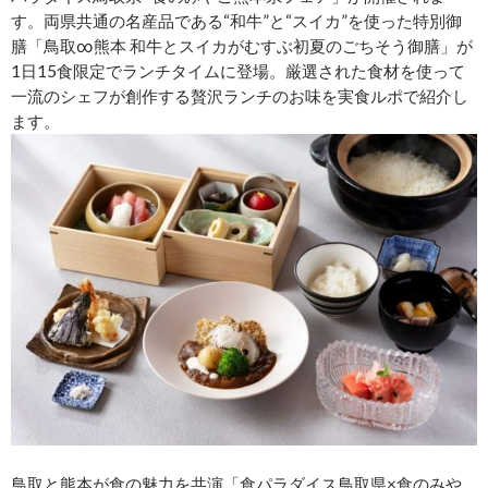
す。両県共通の名産品である“和⽜”と“スイカ”を使った特別御
膳「⿃取∞熊本 和⽜とスイカがむすぶ初夏のごちそう御膳」が
1日15食限定でランチタイムに登場。厳選された食材を使って
一流のシェフが創作する贅沢ランチのお味を実食ルポで紹介し
ます。
⿃取と熊本が食の魅力を共演「⾷パラダイス⿃取県×⾷のみや