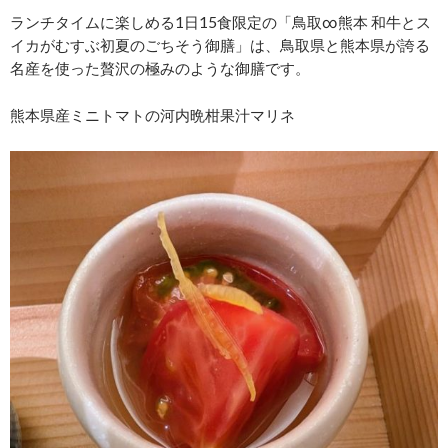
ランチタイムに楽しめる1日15食限定の「⿃取∞熊本 和⽜とス
イカがむすぶ初夏のごちそう御膳」は、鳥取県と熊本県が誇る
名産を使った贅沢の極みのような御膳です。
熊本県産ミニトマトの河内晩柑果汁マリネ