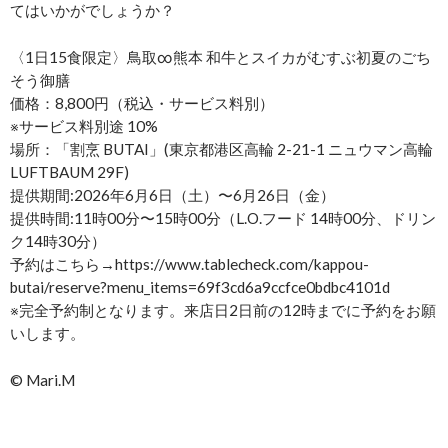
てはいかがでしょうか？
〈1日15食限定〉鳥取∞熊本 和牛とスイカがむすぶ初夏のごち
そう御膳
価格：8,800円（税込・サービス料別）
※サービス料別途 10%
場所：「割烹 BUTAI」(東京都港区高輪 2-21-1 ニュウマン高輪
LUFTBAUM 29F)
提供期間:2026年6月6日（土）〜6月26日（金）
提供時間:11時00分〜15時00分（L.O.フード 14時00分、ドリン
ク14時30分）
予約はこちら→https://www.tablecheck.com/kappou-
butai/reserve?menu_items=69f3cd6a9ccfce0bdbc4101d
※完全予約制となります。来店日2日前の12時までに予約をお願
いします。
©︎ Mari.M