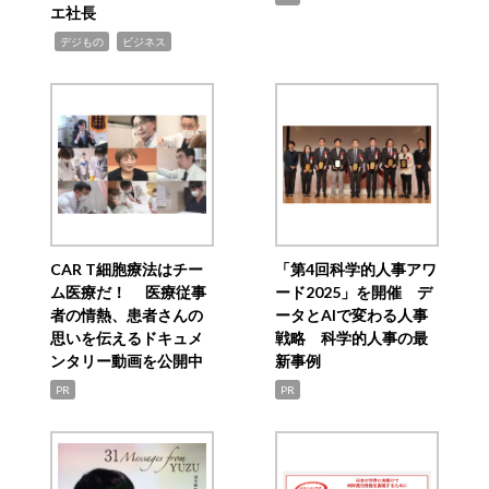
エ社長
,
,
デジもの
ビジネス
CAR T細胞療法はチー
「第4回科学的人事アワ
ム医療だ！ 医療従事
ード2025」を開催 デ
者の情熱、患者さんの
ータとAIで変わる人事
思いを伝えるドキュメ
戦略 科学的人事の最
ンタリー動画を公開中
新事例
PR
PR